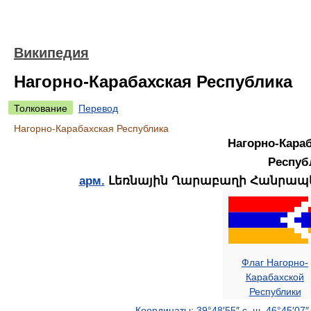
Википедия
Нагорно-Карабахская Республика
Толкование
Перевод
Нагорно-Карабахская Республика
Нагорно-Караб
Респуб
арм.
Լեռնային Ղարաբաղի Հանրապե
Флаг Нагорно-
Карабахской
Республики
Координаты
:
39°48′55″ с. ш.
46°45′07″ 