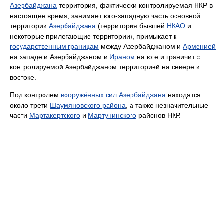
Азербайджана
территория, фактически контролируемая НКР в
настоящее время, занимает юго-западную часть основной
территории
Азербайджана
(территория бывшей
НКАО
и
некоторые прилегающие территории), примыкает к
государственным границам
между Азербайджаном и
Арменией
на западе и Азербайджаном и
Ираном
на юге и граничит с
контролируемой Азербайджаном территорией на севере и
востоке.
Под контролем
вооружённых сил Азербайджана
находятся
около трети
Шаумяновского района
, а также незначительные
части
Мартакертского
и
Мартунинского
районов НКР.