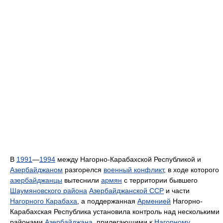
В
1991
—
1994
между Нагорно-Карабахской Республикой и
Азербайджаном
разгорелся
военный конфликт
, в ходе которого
азербайджанцы
вытеснили
армян
с территории бывшего
Шаумяновского района
Азербайджанской ССР
и части
Нагорного Карабаха
, а поддержанная
Арменией
Нагорно-
Карабахская Республика установила контроль над несколькими
районами
Азербайджана
, прилегающими к
Нагорному