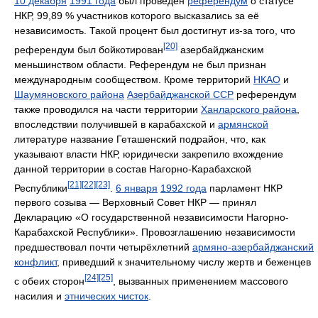
10 декабря
1991 года
был проведён
референдум
о статусе
НКР, 99,89 % участников которого высказались за её
независимость. Такой процент был достигнут из-за того, что
[20]
референдум был бойкотирован
азербайджанским
меньшинством области. Референдум не был признан
международным сообществом. Кроме территорий
НКАО
и
Шаумяновского района
Азербайджанской ССР
референдум
также проводился на части территории
Ханларского района
,
впоследствии получившей в карабахской и
армянской
литературе название Геташенский подрайон, что, как
указывают власти НКР, юридически закрепило вхождение
данной территории в состав Нагорно-Карабахской
[21]
[22]
[23]
Республики
.
6 января
1992 года
парламент НКР
первого созыва — Верховный Совет НКР — принял
Декларацию «О государственной независимости Нагорно-
Карабахской Республики». Провозглашению независимости
предшествовал почти четырёхлетний
армяно-азербайджанский
конфликт
, приведший к значительному числу жертв и беженцев
[24]
[25]
с обеих сторон
, вызванных применением массового
насилия и
этнических чисток
.