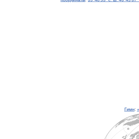
Гимн
: