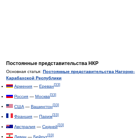
Постоянные представительства НКР
Основная статья:
Постоянные представительства Нагорно-
Карабахской Республики
[33]
Армения
—
Ереван
[33]
Россия
—
Москва
[33]
США
—
Вашингтон
[33]
Франция
—
Париж
[33]
Австралия
—
Сидней
[33]
Ливан
—
Бейрут