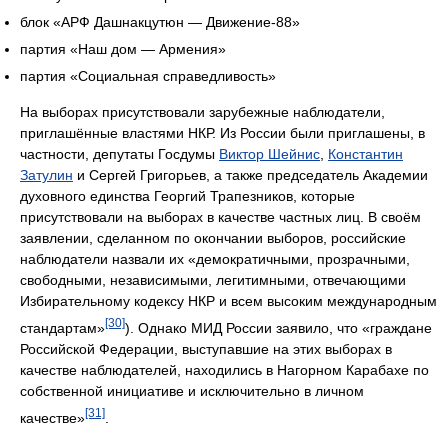
блок «АРФ Дашнакцутюн — Движение-88»
партия «Наш дом — Армения»
партия «Социальная справедливость»
На выборах присутствовали зарубежные наблюдатели,
приглашённые властями НКР. Из России были приглашены, в
частности, депутаты Госдумы
Виктор Шейнис
,
Константин
Затулин
и Сергей Григорьев, а также председатель Академии
духовного единства Георгий Трапезников, которые
присутствовали на выборах в качестве частных лиц. В своём
заявлении, сделанном по окончании выборов, российские
наблюдатели назвали их «демократичными, прозрачными,
свободными, независимыми, легитимными, отвечающими
Избирательному кодексу НКР и всем высоким международным
[30]
стандартам»
). Однако МИД России заявило, что «граждане
Российской Федерации, выступавшие на этих выборах в
качестве наблюдателей, находились в Нагорном Карабахе по
собственной инициативе и исключительно в личном
[31]
качестве»
.