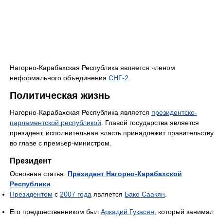
Нагорно-Карабахская Республика является членом
неформального объединения
СНГ-2
.
Политическая жизнь
Нагорно-Карабахская Республика является
президентско-
парламентской республикой
. Главой государства является
президент, исполнительная власть принадлежит правительству
во главе с премьер-министром.
Президент
Основная статья:
Президент Нагорно-Карабахской
Республики
Президентом
с
2007 года
является
Бако Саакян
.
Его предшественником был
Аркадий Гукасян
, который занимал