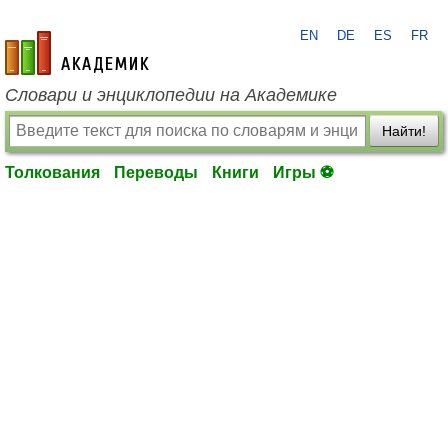
EN
DE
ES
FR
academic.ru
Словари и энциклопедии на Академике
Найти!
Толкования
Переводы
Книги
Игры ⚽