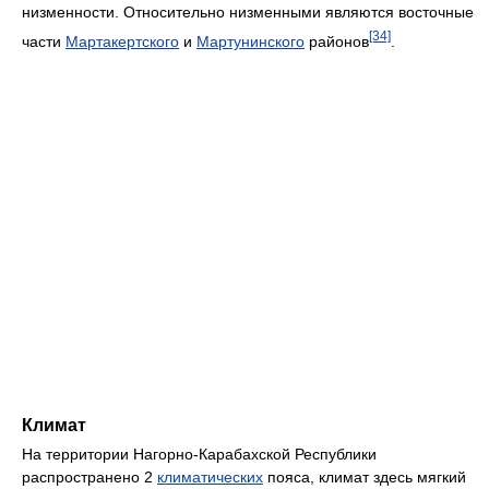
низменности. Относительно низменными являются восточные
[34]
части
Мартакертского
и
Мартунинского
районов
.
Климат
На территории Нагорно-Карабахской Республики
распространено 2
климатических
пояса, климат здесь мягкий