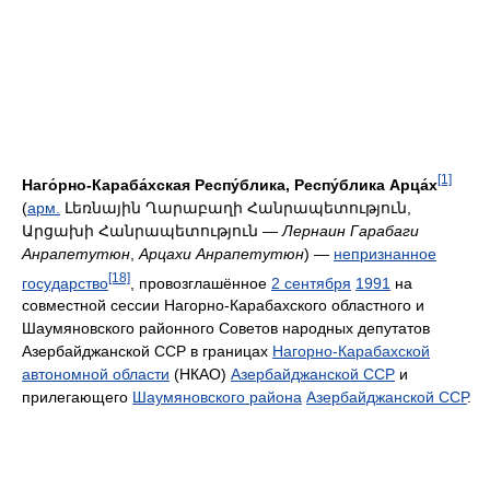
[1]
Наго́рно-Караба́хская Респу́блика, Респу́блика Арца́х
(
арм.
Լեռնային Ղարաբաղի Հանրապետություն,
Արցախի Հանրապետություն
—
Лернаин Гарабаги
Анрапетутюн
,
Арцахи Анрапетутюн
) —
непризнанное
[18]
государство
, провозглашённое
2 сентября
1991
на
совместной сессии Нагорно-Карабахского областного и
Шаумяновского районного Советов народных депутатов
Азербайджанской ССР в границах
Нагорно-Карабахской
автономной области
(НКАО)
Азербайджанской ССР
и
прилегающего
Шаумяновского района
Азербайджанской ССР
.