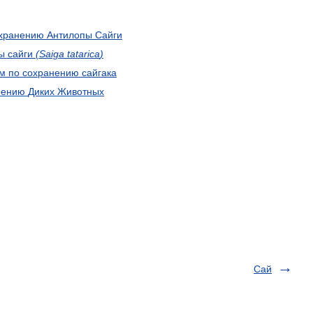
хранению
Антилопы
Сайги
ы
сайги
(
Saiga
tatarica
)
м
по
сохранению
сайгака
нению
Диких
Животных
Сай