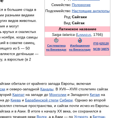
ие
Семейство:
Полорогие
ся
в
большие
стада
в
Подсемейство:
Настоящие
антилопы
ми
разными
видами
Род:
Сайгаки
угих
видов
животных
.
Вид:
Сайгак
ния
и
могут
Латинское
название
ь
крутых
и
скалистых
Saiga
tatarica
(
Linnaeus
,
1766
)
в
ноябре
,
когда
самцы
ший
в
схватке
самец
,
ITIS
625120
Систематика
Изображения
оящего
из
5
—
50
NCBI
34875
на
Викивидах
на
Викискладе
являются
детёныши
—
у
,
а
взрослые
(
в
2
айгаки
обитали
от
крайнего
запада
Европы
,
включая
ски
и
северо
-
западной
Канады
.
В
XVII
—
XVIII
столетиях
сайгак
дгорий
Карпат
на
западе
до
Монголии
и
Западного
Китая
на
на
до
Киева
и
Барабинской
степи
Сибири
.
Однако
во
второй
аселял
степные
пространства
,
и
сайгак
почти
исчез
из
Европы
.
айгака
и
в
Азии
.
В
итоге
к
началу
XX
века
,
он
сохранился
в
ижнего
течения
реки
Волги
,
а
в
Азии
—
по
Устюрту
,
в
Бетпак
-