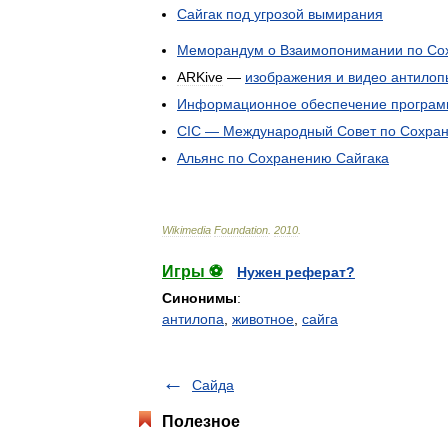
Сайгак
под
угрозой
вымирания
Меморандум
о
Взаимопонимании
по
Со
ARKive
—
изображения
и
видео
антилоп
Информационное
обеспечение
програм
CIC
—
Международный
Совет
по
Сохра
Альянс
по
Сохранению
Сайгака
Wikimedia
Foundation
.
2010
.
Игры ⚽
Нужен реферат?
Синонимы
:
антилопа
,
животное
,
сайга
Сайда
Полезное