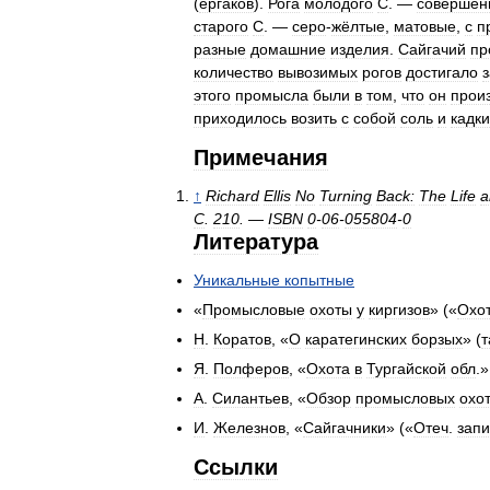
(
ергаков
).
Рога
молодого
С
. —
совершен
старого
С
. —
серо
-
жёлтые
,
матовые
,
с
п
разные
домашние
изделия
.
Сайгачий
пр
количество
вывозимых
рогов
достигало
з
этого
промысла
были
в
том
,
что
он
прои
приходилось
возить
с
собой
соль
и
кадки
Примечания
↑
Richard
Ellis
No
Turning
Back:
The
Life
a
С
.
210
. —
ISBN
0
-
06
-
055804
-
0
Литература
Уникальные
копытные
«
Промысловые
охоты
у
киргизов
» («
Охо
Н
.
Коратов
, «
О
каратегинских
борзых
» (
т
Я
.
Полферов
, «
Охота
в
Тургайской
обл
.»
А
.
Силантьев
, «
Обзор
промысловых
охо
И
.
Железнов
, «
Сайгачники
» («
Отеч
.
запи
Ссылки