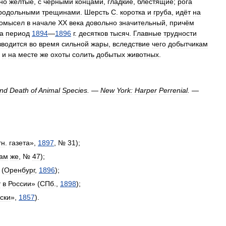
но
жёлтые
,
с
чёрными
концами
,
гладкие
,
блестящие
;
рога
родольными
трещинами
.
Шерсть
С
.
коротка
и
груба
,
идёт
на
омысел
в
начале
XX
века
довольно
значительный
,
причём
а
период
1894
—
1896
г
.
десятков
тысяч
.
Главные
трудности
зводится
во
время
сильной
жары
,
вследствие
чего
добытчикам
и
на
месте
же
охоты
солить
добытых
животных
.
nd
Death
of
Animal
Species
. —
New
York:
Harper
Perrenial
. —
тн
.
газета
»,
1897
, №
31
);
ам
же
, №
47
);
 (
Оренбург
,
1896
);
т
в
России
» (
СПб
.,
1898
);
ски
»,
1857
).