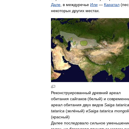
Дале
,
в
междуречье
Или
—
Каратал
(
пес
некоторых
других
местах
.
Реконструированный
древний
ареал
обитания
сайгаков
(
белый
)
и
современн
ареал
обитания
двух
видов
Saiga
tataric
tatarica
(
зелёный
)
и
Saiga
tatarica
mongoli
(
красный
)
Далее
последовало
сильное
уменьшени
годах
,
но
благодаря
принятым
мерам
ох