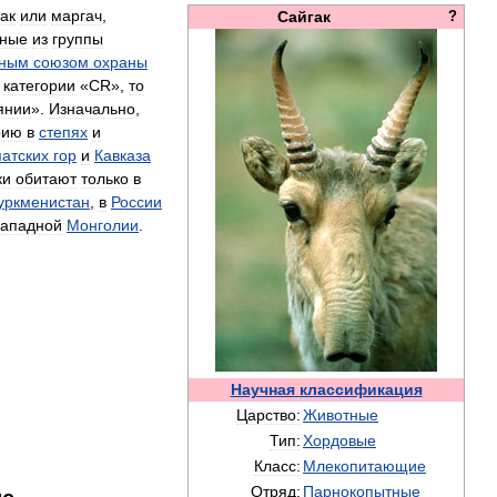
ак
или
маргач
,
Сайгак
?
тные
из
группы
ным
союзом
охраны
категории
«
CR
»,
то
янии
».
Изначально
,
рию
в
степях
и
атских
гор
и
Кавказа
ки
обитают
только
в
уркменистан
,
в
России
западной
Монголии
.
Научная
классификация
Царство:
Животные
Тип:
Хордовые
Класс:
Млекопитающие
Отряд:
Парнокопытные