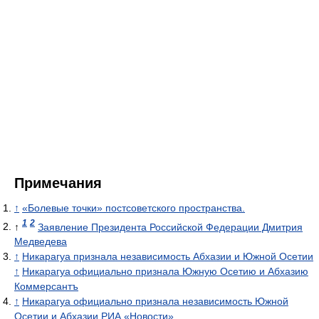
Примечания
↑
«Болевые точки» постсоветского пространства.
1
2
↑
Заявление Президента Российской Федерации Дмитрия
Медведева
↑
Никарагуа признала независимость Абхазии и Южной Осетии
↑
Никарагуа официально признала Южную Осетию и Абхазию
Коммерсантъ
↑
Никарагуа официально признала независимость Южной
Осетии и Абхазии
РИА «Новости»