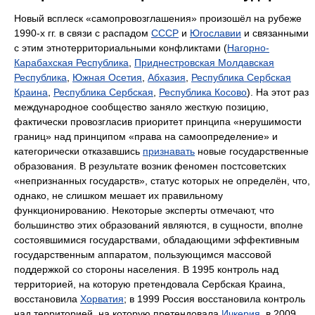
Новый всплеск «самопровозглашения» произошёл на рубеже
1990-х гг. в связи с распадом
СССР
и
Югославии
и связанными
с этим этнотерриториальными конфликтами (
Нагорно-
Карабахская Республика
,
Приднестровская Молдавская
Республика
,
Южная Осетия
,
Абхазия
,
Республика Сербская
Краина
,
Республика Сербская
,
Республика Косово
). На этот раз
международное сообщество заняло жесткую позицию,
фактически провозгласив приоритет принципа «нерушимости
границ» над принципом «права на самоопределение» и
категорически отказавшись
признавать
новые государственные
образования. В результате возник феномен постсоветских
«непризнанных государств», статус которых не определён, что,
однако, не слишком мешает их правильному
функционированию. Некоторые эксперты отмечают, что
большинство этих образований являются, в сущности, вполне
состоявшимися государствами, обладающими эффективным
государственным аппаратом, пользующимся массовой
поддержкой со стороны населения. В 1995 контроль над
территорией, на которую претендовала Сербская Краина,
восстановила
Хорватия
; в 1999 Россия восстановила контроль
над территорией, на которую претендовала
Ичкерия
, в 2009