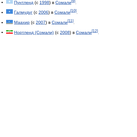
[9]
Пунтленд
(с
1998
) в
Сомали
.
[10]
Галмудуг
(с
2006
) в
Сомали
.
[11]
Маахир
(с
2007
) в
Сомали
.
[12]
Нортленд (Сомали)
(с
2008
) в
Сомали
.