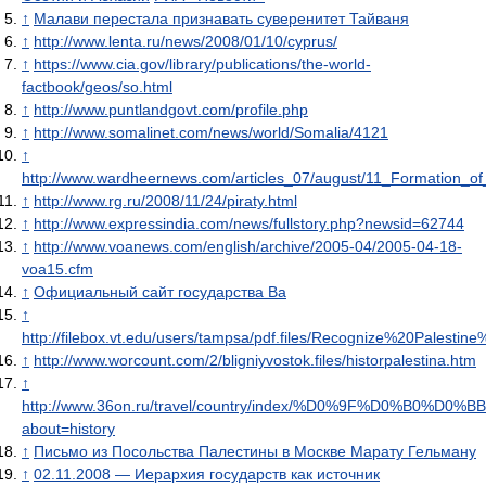
↑
Малави перестала признавать суверенитет Тайваня
↑
http://www.lenta.ru/news/2008/01/10/cyprus/
↑
https://www.cia.gov/library/publications/the-world-
factbook/geos/so.html
↑
http://www.puntlandgovt.com/profile.php
↑
http://www.somalinet.com/news/world/Somalia/4121
↑
http://www.wardheernews.com/articles_07/august/11_Formation_of
↑
http://www.rg.ru/2008/11/24/piraty.html
↑
http://www.expressindia.com/news/fullstory.php?newsid=62744
↑
http://www.voanews.com/english/archive/2005-04/2005-04-18-
voa15.cfm
↑
Официальный сайт государства Ва
↑
http://filebox.vt.edu/users/tampsa/pdf.files/Recognize%20Palestin
↑
http://www.worcount.com/2/bligniyvostok.files/historpalestina.htm
↑
http://www.36on.ru/travel/country/index/%D0%9F%D0%B
about=history
↑
Письмо из Посольства Палестины в Москве Марату Гельману
↑
02.11.2008 — Иерархия государств как источник