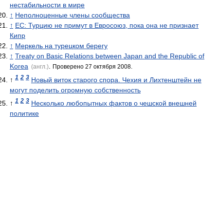
нестабильности в мире
↑
Неполноценные члены сообщества
↑
ЕС: Турцию не примут в Евросоюз, пока она не признает
Кипр
↑
Меркель на турецком берегу
↑
Treaty on Basic Relations between Japan and the Republic of
Korea
.
(англ.)
Проверено 27 октября 2008.
1
2
3
↑
Новый виток старого спора. Чехия и Лихтенштейн не
могут поделить огромную собственность
1
2
3
↑
Несколько любопытных фактов о чешской внешней
политике