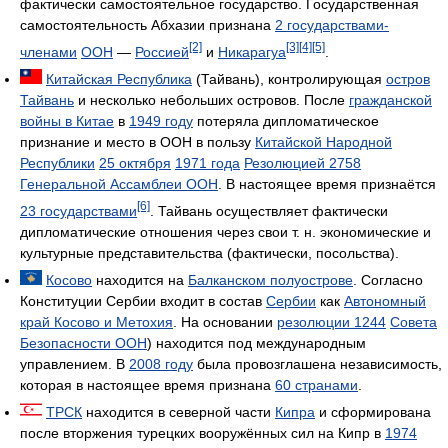
фактически самостоятельное государство. Государственная
самостоятельность Абхазии признана
2 государствами-
[2]
[3]
[4]
[5]
членами
ООН
—
Россией
и
Никарагуа
.
Китайская Республика
(Тайвань), контролирующая
остров
Тайвань
и несколько небольших островов. После
гражданской
войны в Китае
в
1949 году
потеряла дипломатическое
признание и место в ООН в пользу
Китайской Народной
Республики
25 октября
1971 года
Резолюцией 2758
Генеральной Ассамблеи ООН
. В настоящее время признаётся
[6]
23 государствами
. Тайвань осуществляет фактически
дипломатические отношения через свои т. н. экономические и
культурные представительства (фактически, посольства).
Косово
находится на
Балканском полуострове
. Согласно
Конституции Сербии входит в состав
Сербии
как
Автономный
край Косово и Метохия
. На основании
резолюции 1244
Совета
Безопасности ООН
) находится под международным
управлением. В
2008 году
была провозглашена независимость,
которая в настоящее время признана
60 странами
.
ТРСК
находится в северной части
Кипра
и сформирована
после вторжения турецких вооружённых сил на Кипр в
1974