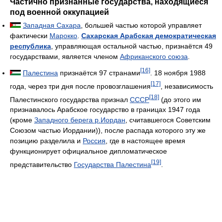
Частично признанные государства, находящиеся
под военной оккупацией
Западная Сахара
, большей частью которой управляет
фактически
Марокко
.
Сахарская Арабская демократическая
республика
, управляющая остальной частью, признаётся 49
государствами, является членом
Африканского союза
.
[16]
Палестина
признаётся 97 странами
. 18 ноября 1988
[17]
года, через три дня после провозглашения
, независимость
[18]
Палестинского государства признал
СССР
(до этого им
признавалось Арабское государство в границах 1947 года
(кроме
Западного берега р.Иордан
, считавшегося Советским
Союзом частью Иордании)), после распада которого эту же
позицию разделила и
Россия
, где в настоящее время
функционирует официальное дипломатическое
[19]
представительство
Государства Палестина
.