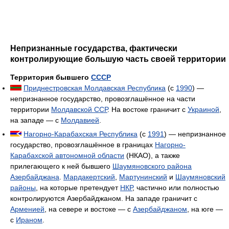
Непризнанные государства, фактически
контролирующие большую часть своей территории
Территория бывшего
СССР
Приднестровская Молдавская Республика
(c
1990
) —
непризнанное государство, провозглашённое на части
территории
Молдавской ССР
. На востоке граничит с
Украиной
,
на западе — с
Молдавией
.
Нагорно-Карабахская Республика
(c
1991
) — непризнанное
государство, провозглашённое в границах
Нагорно-
Карабахской автономной области
(НКАО), а также
прилегающего к ней бывшего
Шаумяновского района
Азербайджана
.
Мардакертский
,
Мартунинский
и
Шаумяновский
районы
, на которые претендует
НКР
, частично или полностью
контролируются Азербайджаном. На западе граничит с
Арменией
, на севере и востоке — с
Азербайджаном
, на юге —
с
Ираном
.