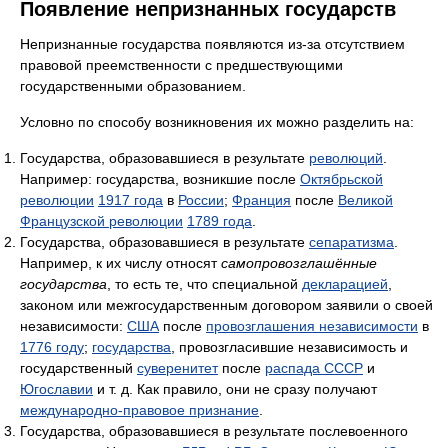
Появление непризнанных государств
Непризнанные государства появляются из-за отсутствием
правовой преемственности с предшествующими
государственными образованием.
Условно по способу возникновения их можно разделить на:
Государства, образовавшиеся в результате
революций
.
Например: государства, возникшие после
Октябрьской
революции
1917 года
в
России
;
Франция
после
Великой
Французской революции
1789 года
.
Государства, образовавшиеся в результате
сепаратизма
.
Например, к их числу относят
самопровозглашённые
государства
, то есть те, что специальной
декларацией
,
законом или межгосударственным договором заявили о своей
независимости:
США
после
провозглашения независимости
в
1776 году
;
государства
, провозгласившие независимость и
государственный
суверенитет
после
распада СССР
и
Югославии
и т. д. Как правило, они не сразу получают
международно-правовое признание
.
Государства, образовавшиеся в результате послевоенного