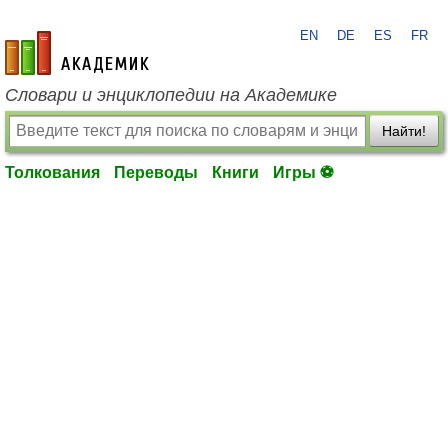
EN
DE
ES
FR
academic.ru
Словари и энциклопедии на Академике
Найти!
Толкования
Переводы
Книги
Игры ⚽