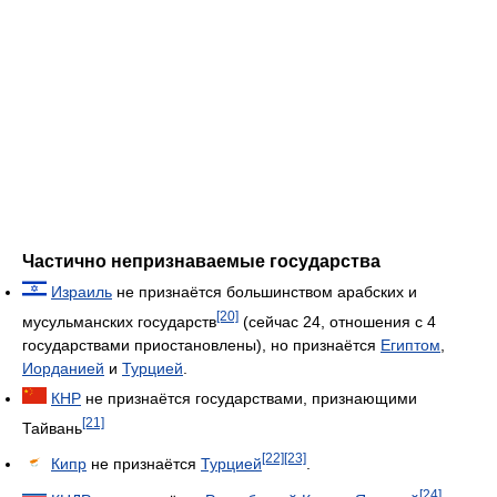
Частично непризнаваемые государства
Израиль
не признаётся большинством арабских и
[20]
мусульманских государств
(сейчас 24, отношения с 4
государствами приостановлены), но признаётся
Египтом
,
Иорданией
и
Турцией
.
КНР
не признаётся государствами, признающими
[21]
Тайвань
[22]
[23]
Кипр
не признаётся
Турцией
.
[24]