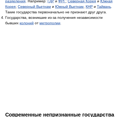
разделения
. Например:
ГДР
и
ФРГ
;
Северная Корея
и
Южная
Корея
;
Северный Вьетнам
и
Южный Вьетнам
,
КНР
и
Тайвань
.
Такие государства первоначально не признают друг друга.
Государства, возникшие из-за получения независимости
бывших
колоний
от
метрополии
.
Современные непризнанные государства