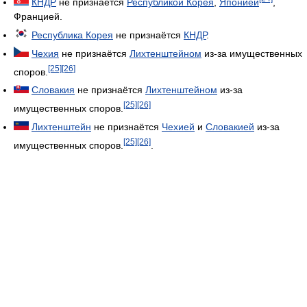
КНДР
не признаётся
Республикой Корея
,
Японией
,
Францией.
Республика Корея
не признаётся
КНДР
.
Чехия
не признаётся
Лихтенштейном
из-за имущественных
[25]
[26]
споров.
Словакия
не признаётся
Лихтенштейном
из-за
[25]
[26]
имущественных споров.
Лихтенштейн
не признаётся
Чехией
и
Словакией
из-за
[25]
[26]
имущественных споров.
.