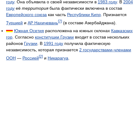
году
. Она объявила о своей независимости в
1983 году
. В
2004
году
её
территория
была фактически включена в состав
Европейского союза
как часть
Республики Кипр
. Признается
[7]
Турцией
и
АР Нахичевань
(в составе Азербайджана).
Южная Осетия
расположена на южных склонах
Кавказских
гор
. Согласно
конституции Грузии
входит в состав нескольких
районов
Грузии
. В
1991 году
получила фактическую
независимость, которая признается
2 государствами-членами
[2]
ООН
—
Россией
и
Никарагуа
.