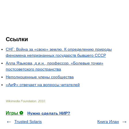
Ссылки
СНГ: Война за «свою» землю. К определению природы
феномена непризнанных государств бывшего СССР
Алла Языкова, д.и.н., профессор. «Болевые точки»
постсоветского пространства
Неполноценные члены сообщества
«АиФ» отвечает на вопросы читателей
Wikimedia Foundation
.
2010
.
Игры ⚽
Нужно сделать НИР?
Trusted Solaris
Книга Илан