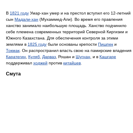
В
1821 году
Умар-хан умер и на престол вступил его 12-летний
сын
Мадали-хан
(Мухаммед-Али). Во время его правления
ханство занимало наибольшую площадь. Ханство подчинило
себе племена современных территорий Северной Киргизии и
Южного Казахстана. Для обеспечения контроля за этими
землями в
1825 году
были основаны крепости
Пишпек
и
Токмак
. Он распространил власть свою на памирские владения
Каратегин
,
Куляб
,
Дарваз
, Рошан и
Шугнан
, и в
Кашгаре
поддерживал
ходжей
против
китайцев
.
Смута