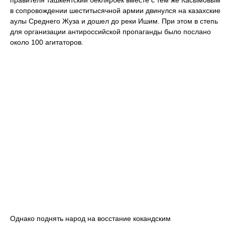
правителя ташкентский беклярбек вместе с тем же Касымовым
в сопровождении шеститысячной армии двинулся на казахские
аулы Среднего Жуза и дошел до реки Ишим. При этом в степь
для организации антироссийской пропаганды было послано
около 100 агитаторов.
Однако поднять народ на восстание кокандским