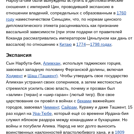
Нарбута-бий были вынуждены вступить в дипломатические
сношения с империей Цин, проводившей экспансию в
отношении владений, сопредельных с образованным в
1760
году
наместничеством Синьцзян, что, по нормам цинского
дипломатического этикета расценивалось как признание
вассальной зависимости (при этом подарки от правителей
Коканда рассматривались императором Цяньлуном как дань от
вассалов) по отношению к
Китаю
в
1774
—
1798 годах
.
Экспансия
Сын Нарбута-бия,
Алимхан
, используя таджикских горцев,
завоевал западную половину Ферганской долины, включая
Ходжент
и
Шаш (Ташкент)
. Чтобы утвердить свое государство
Алимхан устранил своих соперников, а затем жестокостью
стремился усилить свою власть, почему и прозван был
«залим» (тиран) и «шир-гаран» (лютый тигр). Все свое
царствование он провёл в войнах с
беками
важнейших
городов, завоевал
Чимкент
,
Сайрам
, Кураму и даже Ташкент, 15
раз ходил на
Ура-Тюбе
, который ещё со времени Ирдана-бия
служил яблоком раздора между кокандцами и бухарцами. Но
войны и погубили Алима. Народ не мог долго выносить
воинственных наклонностей властолюбивого хана, и в
1809