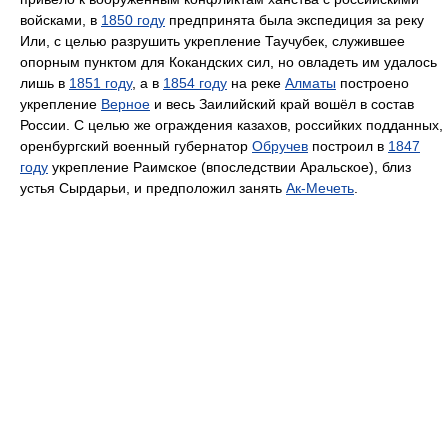
войсками, в
1850 году
предпринята была экспедиция за реку
Или, с целью разрушить укрепление Таучубек, служившее
опорным пунктом для Кокандских сил, но овладеть им удалось
лишь в
1851 году
, а в
1854 году
на реке
Алматы
построено
укрепление
Верное
и весь Заилийский край вошёл в состав
России. С целью же ограждения казахов, российких подданных,
оренбургский военный губернатор
Обручев
построил в
1847
году
укрепление Раимское (впоследствии Аральское), близ
устья Сырдарьи, и предположил занять
Ак-Мечеть
.