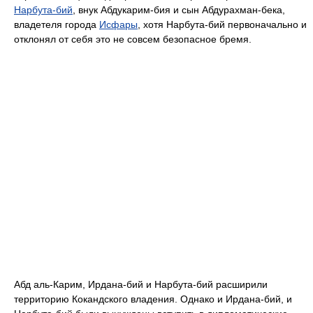
Нарбута-бий
, внук Абдукарим-бия и сын Абдурахман-бека,
владетеля города
Исфары
, хотя Нарбута-бий первоначально и
отклонял от себя это не совсем безопасное бремя.
Абд аль-Карим, Ирдана-бий и Нарбута-бий расширили
территорию Кокандского владения. Однако и Ирдана-бий, и