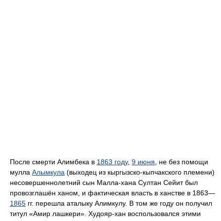
После смерти Алимбека в
1863 году
,
9 июня
, не без помощи
мулла
Алымкула
(выходец из кыргызско-кыпчакского племени)
несовершеннолетний сын Малла-хана Султан Сейит был
провозглашён ханом, и фактическая власть в ханстве в 1863—
1865
гг. перешла аталыку Алимкулу. В том же году он получил
титул «Амир лашкери». Худояр-хан воспользовался этими