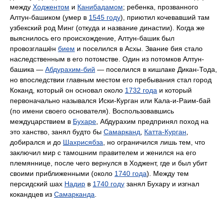
между
Ходжентом
и
Канибадамом
; ребенка, прозванного
Алтун-башиком (умер в
1545 году
), приютил кочевавший там
узбекский род Минг (откуда и название династии). Когда же
выяснилось его происхождение, Алтун-башик был
провозглашён
бием
и поселился в Асхы. Звание бия стало
наследственным в его потомстве. Один из потомков Алтун-
башика —
Абдурахим-бий
— поселился в кишлаке Дикан-Тода,
но впоследствии главным местом его пребывания стал город
Коканд, который он основал около
1732 года
и который
первоначально назывался Иски-Курган или Кала-и-Раим-бай
(по имени своего основателя). Воспользовавшись
междуцарствием в
Бухаре
, Абдурахим предпринял поход на
это ханство, занял будто бы
Самарканд
,
Катта-Курган
,
добирался и до
Шахрисябза
, но ограничился лишь тем, что
заключил мир с тамошним правителем и женился на его
племяннице, после чего вернулся в Ходжент, где и был убит
своими приближенными (около
1740 года
). Между тем
персидский шах
Надир
в
1740 году
занял Бухару и изгнал
кокандцев из
Самарканда
.