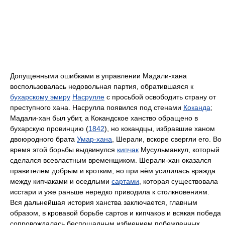
Допущенными ошибками в управлении Мадали-хана
воспользовалась недовольная партия, обратившаяся к
бухарскому эмиру
Насрулле
с просьбой освободить страну от
преступного хана. Насрулла появился под стенами
Коканда
;
Мадали-хан был убит, а Кокандское ханство обращено в
бухарскую провинцию (
1842
), но кокандцы, избравшие ханом
двоюродного брата
Умар-хана
, Шерали, вскоре свергли его. Во
время этой борьбы выдвинулся
кипчак
Мусульманкул, который
сделался всевластным временщиком. Шерали-хан оказался
правителем добрым и кротким, но при нём усилилась вражда
между кипчаками и оседлыми
сартами
, которая существовала
исстари и уже раньше нередко приводила к столкновениям.
Вся дальнейшая история ханства заключается, главным
образом, в кровавой борьбе сартов и кипчаков и всякая победа
сопровождалась беспощадным избиением побежденных.