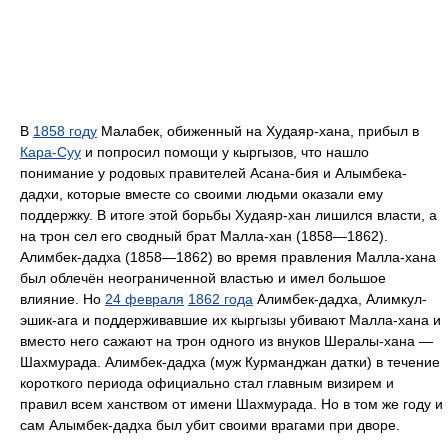
В
1858 году
Малабек, обиженный на Худаяр-хана, прибыл в
Кара-Суу
и попросил помощи у кыргызов, что нашло
понимание у родовых правителей Асана-бия и Алымбека-
дадхи, которые вместе со своими людьми оказали ему
поддержку. В итоге этой борьбы Худаяр-хан лишился власти, а
на трон сел его сводный брат Малла-хан (1858—1862).
Алимбек-дадха (1858—1862) во время правления Малла-хана
был облечён неограниченной властью и имел большое
влияние. Но
24 февраля
1862 года
Алимбек-дадха, Алимкул-
эшик-ага и поддерживавшие их кыргызы убивают Малла-хана и
вместо него сажают на трон одного из внуков Шералы-хана —
Шахмурада. Алимбек-дадха (муж Курманджан датки) в течение
короткого периода официально стал главным визирем и
правил всем ханством от имени Шахмурада. Но в том же году и
сам Алымбек-дадха был убит своими врагами при дворе.