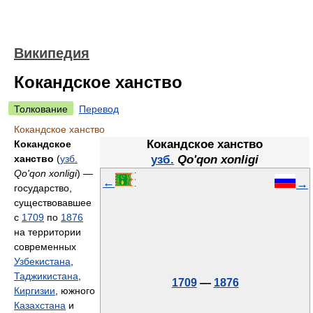
Википедия
Кокандское ханство
Толкование
Перевод
Кокандское ханство
Кокандское ханство
Кокандское
ханство
(
узб.
узб.
Qo'qon xonligi
Qo'qon xonligi
) —
←
→
государство,
существовавшее
с
1709
по
1876
на территории
современных
Узбекистана
,
Таджикистана
,
1709
—
1876
Киргизии
, южного
Казахстана
и