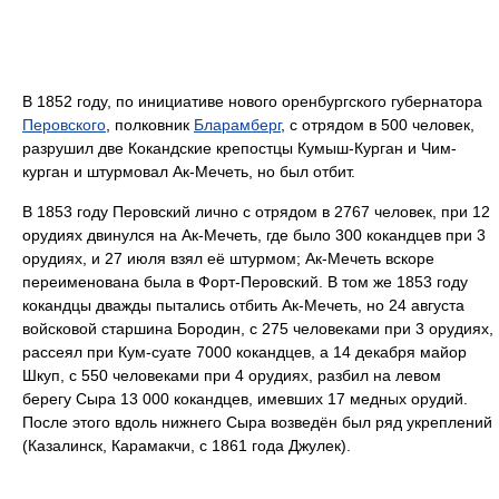
В 1852 году, по инициативе нового оренбургского губернатора
Перовского
, полковник
Бларамберг
, с отрядом в 500 человек,
разрушил две Кокандские крепостцы Кумыш-Курган и Чим-
курган и штурмовал Ак-Мечеть, но был отбит.
В 1853 году Перовский лично с отрядом в 2767 человек, при 12
орудиях двинулся на Ак-Мечеть, где было 300 кокандцев при 3
орудиях, и 27 июля взял её штурмом; Ак-Мечеть вскоре
переименована была в Форт-Перовский. В том же 1853 году
кокандцы дважды пытались отбить Ак-Мечеть, но 24 августа
войсковой старшина Бородин, с 275 человеками при 3 орудиях,
рассеял при Кум-суате 7000 кокандцев, а 14 декабря майор
Шкуп, с 550 человеками при 4 орудиях, разбил на левом
берегу Сыра 13 000 кокандцев, имевших 17 медных орудий.
После этого вдоль нижнего Сыра возведён был ряд укреплений
(Казалинск, Карамакчи, с 1861 года Джулек).