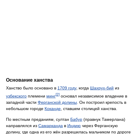
Основание ханства
Ханство было основано в
1709 году
, когда
Шахрух-бий
из
[2]
узбекского
племени
минг
основал независимое владение в
западной части
Ферганской долины
. Он построил крепость в
небольшом городе
Коканде
, ставшем столицей ханства.
По местным преданиям, султан
Бабур
(правнук Тамерлана)
направлялся из
Самарканда
в
Индию
через Ферганскую
долину, где одна из его жён разрешилась мальчиком по дороге