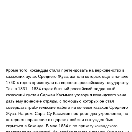
Кроме того, кокандцы стали претендовать на верховенство в
казахских аулах Среднего Жуза, жители которых еще в начале
1740-х годов присягнули на верность российскому государству.
Так, в 1831—1834 годах бывший российский подданный
казахский султан Саржан Касымов уговорил кокандского хана
дать ему воинские отряды, с помощью которых он стал
совершать грабительские набеги на кочевья казахов Среднего
Жуза. На реке Сары-Су Касымов построил два укрепления, но
потерпел поражение от царских войск и вынужден был
скрыться в Коканде. В мае 1834 г. по приказу кокандского