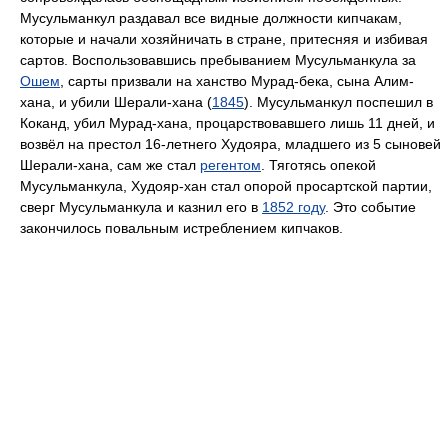
Мусульманкул раздавал все видные должности кипчакам,
которые и начали хозяйничать в стране, притесняя и избивая
сартов. Воспользовавшись пребыванием Мусульманкула за
Ошем
, сарты призвали на ханство Мурад-бека, сына Алим-
хана, и убили Шерали-хана (
1845
). Мусульманкул поспешил в
Коканд, убил Мурад-хана, процарствовавшего лишь 11 дней, и
возвёл на престол 16-летнего Худояра, младшего из 5 сыновей
Шерали-хана, сам же стал
регентом
. Тяготясь опекой
Мусульманкула, Худояр-хан стал опорой просартской партии,
сверг Мусульманкула и казнил его в
1852 году
. Это событие
закончилось повальным истреблением кипчаков.