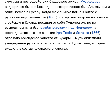
смутами и при содействии бухарского эмира,
Музаффарa
,
водворился было в Коканде, но вскоре изгнан был Алимкулом и
опять бежал в Бухару. Когда же Алимкул погиб в битве с
русскими под Ташкентом (
1865
), бухарский эмир вновь явился
с войском в Коканд, посадил от себя Худояра ом, но на
возвратном пути был
разбит русскими под Ирджаром
, а
последовавшее затем занятие
Ура-Тюбе
и
Джизака
(
1866
)
отрезало Кокандское ханство от Бухары. Смуты облегчали
утверждение русской власти в той части Туркестана, которая
входила в состав Кокандского ханства.