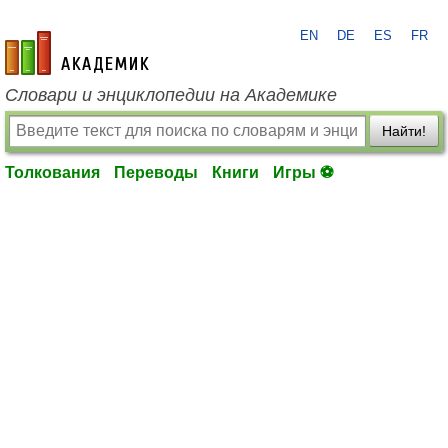
EN
DE
ES
FR
academic.ru
Словари и энциклопедии на Академике
Найти!
Толкования
Переводы
Книги
Игры ⚽