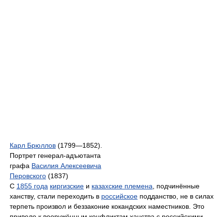
Карл Брюллов
(1799—1852).
Портрет генерал-адъютанта
графа
Василия Алексеевича
Перовского
(1837)
С
1855 года
киргизские
и
казахские племена
, подчинённые
ханству, стали переходить в
российское
подданство, не в силах
терпеть произвол и беззаконие кокандских наместников. Это
привело к вооружённым конфликтам ханства с российскими