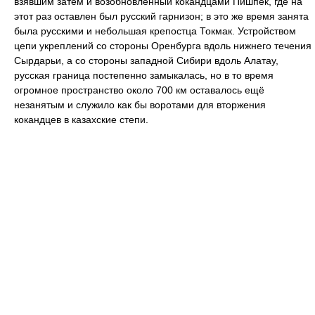
взявшим затем и возобновленный кокандцами Пишпек, где на
этот раз оставлен был русский гарнизон; в это же время занята
была русскими и небольшая крепостца Токмак. Устройством
цепи укреплений со стороны Оренбурга вдоль нижнего течения
Сырдарьи, а со стороны западной Сибири вдоль Алатау,
русская граница постепенно замыкалась, но в то время
огромное пространство около 700 км оставалось ещё
незанятым и служило как бы воротами для вторжения
кокандцев в казахские степи.