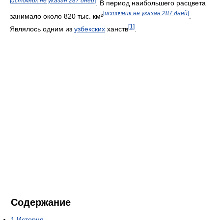
[
источник не указан 287 дней
]
. В период наибольшего расцвета
[
источник не указан 287 дней
]
занимало около 820 тыс. км²
.
[1]
Являлось одним из
узбекских
ханств
.
Содержание
1
История