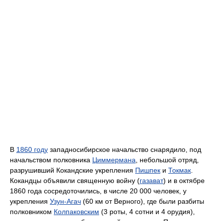
В
1860 году
западносибирское начальство снарядило, под
начальством полковника
Циммермана
, небольшой отряд,
разрушивший Кокандские укрепления
Пишпек
и
Токмак
.
Кокандцы объявили священную войну (
газават
) и в октябре
1860 года сосредоточились, в числе 20 000 человек, у
укрепления
Узун-Агач
(60 км от Верного), где были разбиты
полковником
Колпаковским
(3 роты, 4 сотни и 4 орудия),