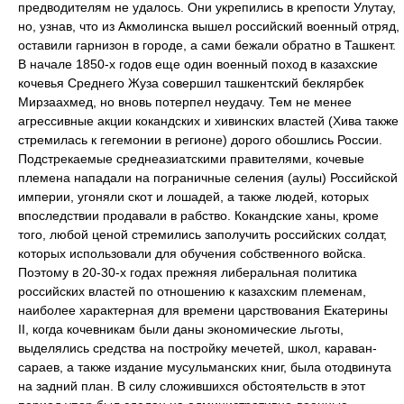
предводителям не удалось. Они укрепились в крепости Улутау,
но, узнав, что из Акмолинска вышел российский военный отряд,
оставили гарнизон в городе, а сами бежали обратно в Ташкент.
В начале 1850-х годов еще один военный поход в казахские
кочевья Среднего Жуза совершил ташкентский беклярбек
Мирзаахмед, но вновь потерпел неудачу. Тем не менее
агрессивные акции кокандских и хивинских властей (Хива также
стремилась к гегемонии в регионе) дорого обошлись России.
Подстрекаемые среднеазиатскими правителями, кочевые
племена нападали на пограничные селения (аулы) Российской
империи, угоняли скот и лошадей, а также людей, которых
впоследствии продавали в рабство. Кокандские ханы, кроме
того, любой ценой стремились заполучить российских солдат,
которых использовали для обучения собственного войска.
Поэтому в 20-30-х годах прежняя либеральная политика
российских властей по отношению к казахским племенам,
наиболее характерная для времени царствования Екатерины
II, когда кочевникам были даны экономические льготы,
выделялись средства на постройку мечетей, школ, караван-
сараев, а также издание мусульманских книг, была отодвинута
на задний план. В силу сложившихся обстоятельств в этот