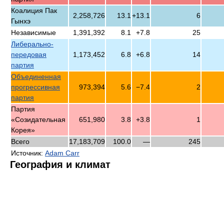
Коалиция Пак
2,258,726
13.1
+13.1
6
Гынхэ
Независимые
1,391,392
8.1
+7.8
25
Либерально-
передовая
1,173,452
6.8
+6.8
14
партия
Объединенная
прогрессивная
973,394
5.6
−7.4
2
партия
Партия
«Созидательная
651,980
3.8
+3.8
1
Корея»
Всего
17,183,709
100.0
—
245
Источник:
Adam Carr
География и климат