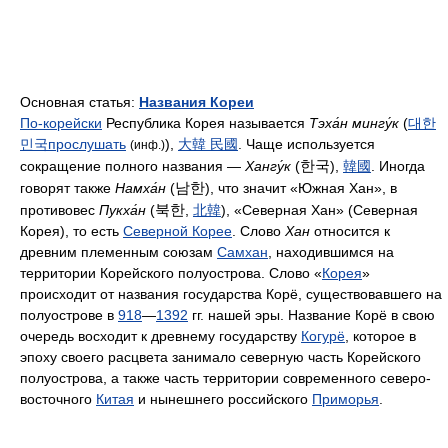
Основная статья:
Названия Кореи
По-корейски
Республика Корея называется
Тэха́н мингу́к
(
대한
민국
прослушать
),
大韓 民國
. Чаще используется
(инф.)
한국
сокращение полного названия —
Хангу́к
(
),
韓國
. Иногда
남한
говорят также
Намха́н
(
), что значит «Южная Хан», в
북한
противовес
Пукха́н
(
,
北韓
), «Северная Хан» (Северная
Корея), то есть
Северной Корее
. Слово
Хан
относится к
древним племенным союзам
Самхан
, находившимся на
территории Корейского полуострова. Слово «
Корея
»
происходит от названия государства Корё, существовавшего на
полуострове в
918
—
1392
гг. нашей эры. Название Корё в свою
очередь восходит к древнему государству
Когурё
, которое в
эпоху своего расцвета занимало северную часть Корейского
полуострова, а также часть территории современного северо-
восточного
Китая
и нынешнего российского
Приморья
.