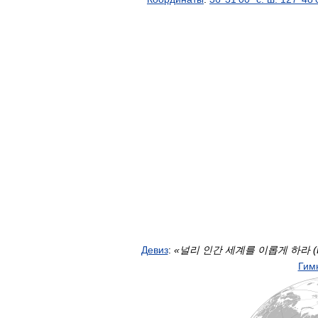
Девиз
:
«
널리 인간 세계를 이롭게 하라
(
Гим