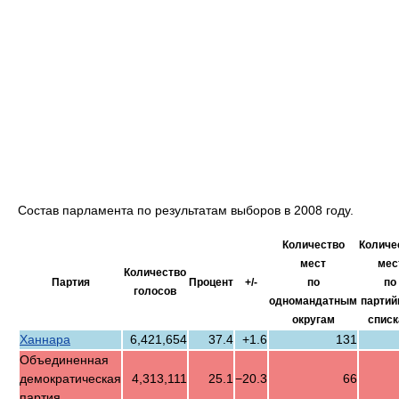
Состав парламента по результатам выборов в 2008 году.
Количество
Количе
мест
мес
Количество
Партия
Процент
+/-
по
по
голосов
одномандатным
парти
округам
спис
Ханнара
6,421,654
37.4
+1.6
131
Объединенная
демократическая
4,313,111
25.1
−20.3
66
партия