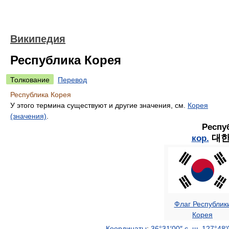
Википедия
Республика Корея
Толкование
Перевод
Республика Корея
У этого термина существуют и другие значения, см.
Корея
(значения)
.
Респу
대한
кор.
Флаг Республик
Корея
Координаты
:
36°31′00″ с. ш.
127°48′0