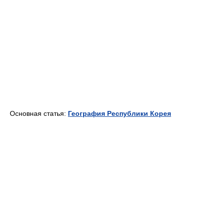
Основная статья:
География Республики Корея