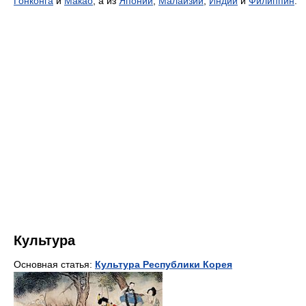
Гонконга
и
Макао
, а из
Японии
,
Малайзии
,
Индии
и
Филиппин
.
Культура
Основная статья:
Культура Республики Корея