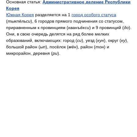
Основная статья:
Административное деление Республики
Корея
Южная Корея
разделяется на 1
город особого статуса
(
тыкпёльси
), 6 городов прямого подчинения со статусом,
приравненным к провинциям (
кванъёкси
) и 9 провинций (
до
).
Они, в свою очередь делятся на ряд более мелких
образований, включающих: город (
си
), уезд (
кун
), округ (
ку
),
большой район (
ып
), посёлок (
мён
), район (
тон
) и
микрорайон, деревня (
ри
).