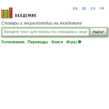
EN
DE
ES
FR
academic.ru
Словари и энциклопедии на Академике
Найти!
Толкования
Переводы
Книги
Игры ⚽