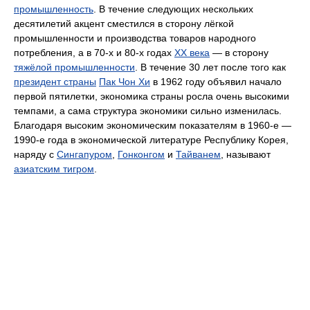
промышленность
. В течение следующих нескольких
десятилетий акцент сместился в сторону лёгкой
промышленности и производства товаров народного
потребления, а в 70-х и 80-х годах
XX века
— в сторону
тяжёлой промышленности
. В течение 30 лет после того как
президент страны
Пак Чон Хи
в 1962 году объявил начало
первой пятилетки, экономика страны росла очень высокими
темпами, а сама структура экономики сильно изменилась.
Благодаря высоким экономическим показателям в 1960-е —
1990-е года в экономической литературе Республику Корея,
наряду с
Сингапуром
,
Гонконгом
и
Тайванем
, называют
азиатским тигром
.