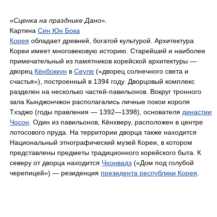
«
Сценка на празднике Дано
».
Картина
Син Юн Бока
Корея
обладает древней, богатой культурой. Архитектура
Кореи имеет многовековую историю. Старейший и наиболее
примечательный из памятников корейской архитектуры —
дворец
Кёнбоккун
в
Сеуле
(«дворец солнечного света и
счастья»), построенный в 1394 году. Дворцовый комплекс
разделен на несколько частей-павильонов. Вокруг тронного
зала Кынджончжон располагались личные покои короля
Тxэджо (годы правления — 1392—1398), основателя
династии
Чосон
. Один из павильонов, Кёнхверу, расположен в центре
лотосового пруда. На территории дворца также находится
Национальный этнографический музей Кореи, в котором
представлены предметы традиционного корейского быта. К
северу от дворца находится
Чхонвадэ
(«Дом под голубой
черепицей») — резиденция
президента республики Корея
.