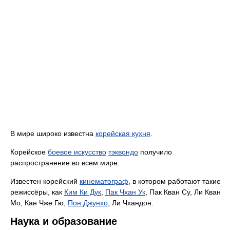
В мире широко известна
корейская кухня
.
Корейское
боевое искусство
тэквондо
получило
распространение во всем мире.
Известен корейский
кинематограф
, в котором работают такие
режиссёры, как
Ким Ки Дук
,
Пак Чхан Ук
, Пак Кван Су, Ли Кван
Мо, Кан Чже Гю,
Пон Джунхо
, Ли Чхандон.
Наука и образование