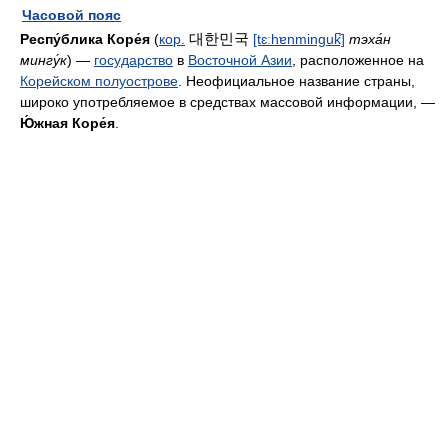
Часовой пояс
대한민국
Респу́блика Коре́я
(
кор.
[tɛːhɐnminɡuk̚]
тэха́н
мингу́к
) —
государство
в
Восточной Азии
, расположенное на
Корейском полуострове
. Неофициальное название страны,
широко употребляемое в средствах массовой информации, —
Ю́жная Коре́я
.