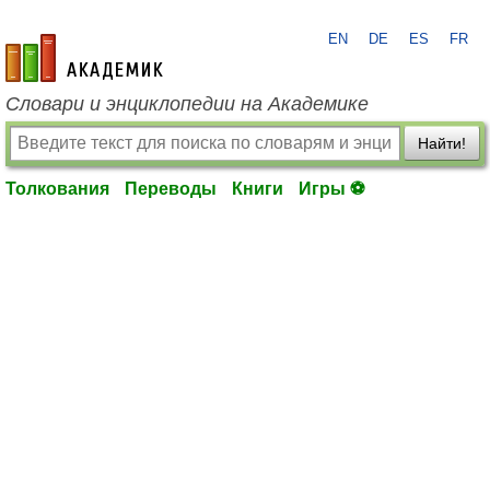
EN
DE
ES
FR
academic.ru
Словари и энциклопедии на Академике
Найти!
Толкования
Переводы
Книги
Игры ⚽