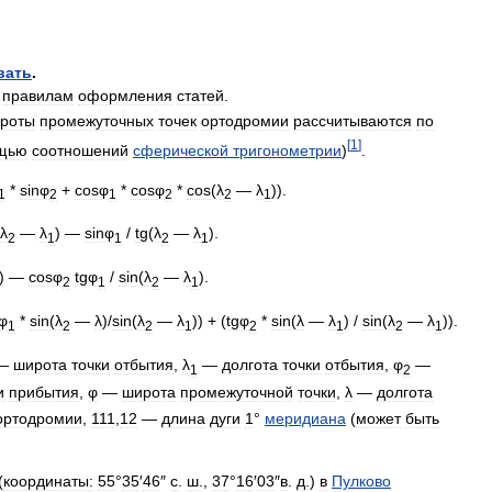
вать
.
правилам
оформления
статей
.
роты
промежуточных
точек
ортодромии
рассчитываются
по
[
1
]
щью
соотношений
сферической
тригонометрии
)
.
*
sinφ
+
cosφ
*
cosφ
*
cos
(
λ
—
λ
)).
1
2
1
2
2
1
λ
—
λ
) —
sinφ
/
tg
(
λ
—
λ
).
2
1
1
2
1
) —
cosφ
tgφ
/
sin
(
λ
—
λ
).
2
1
2
1
φ
*
sin
(
λ
—
λ
)/
sin
(
λ
—
λ
)) + (
tgφ
*
sin
(
λ
—
λ
) /
sin
(
λ
—
λ
)).
1
2
2
1
2
1
2
1
—
широта
точки
отбытия
,
λ
—
долгота
точки
отбытия
,
φ
—
1
2
и
прибытия
,
φ
—
широта
промежуточной
точки
,
λ
—
долгота
ортодромии
,
111
,
12
—
длина
дуги
1
°
меридиана
(
может
быть
(
координаты:
55
°
35
′
46
″
с
.
ш
.,
37
°
16
′
03
″
в
.
д
.)
в
Пулково