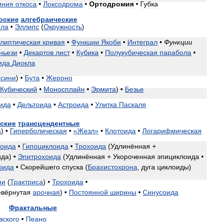
иния
откоса
•
Локсодрома
•
Ортодромия
•
Губка
оские
алгебраические
ола
•
Эллипс
(
Окружность
)
липтическая
кривая
•
Функции
Якоби
•
Интеграл
•
Функции
ньези
•
Декартов
лист
•
Кубика
•
Полукубическая
парабола
•
ида
Диокла
ссини
) •
Бута
•
Жероно
Кубический
•
Моносплайн
•
Эрмита
) •
Безье
ида
•
Дельтоида
•
Астроида
•
Улитка
Паскаля
ские
трансцендентные
а
) •
Гиперболическая
•
«
Жезл
»
•
Клотоида
•
Логарифмическая
оида
•
Гипоциклоида
•
Трохоида
(
Удлинённая
+
ида
) •
Эпитрохоида
(
Удлинённая
+
Укороченная
эпициклоида
•
оида
•
Скорейшего
спуска
(
Брахистохрона
,
дуга
циклоиды
)
ни
(
Трактриса
) •
Трохоида
•
евёрнутая
арочная
) •
Постоянной
ширины
•
Синусоида
Фрактальные
вского
•
Пеано