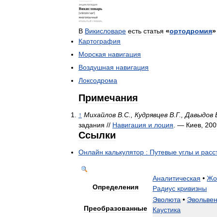
В
Викисловаре
есть
статья
«
ортодромия
»
Картография
Морская
навигация
Воздушная
навигация
Локсодрома
Примечания
↑
Михайлов
В
.
С
.,
Кудрявцев
В
.
Г
.,
Давыдов
задания
//
Навигация
и
лоция
. —
Киев
,
200
Ссылки
Онлайн
калькулятор
:
Путевые
углы
и
расс
Аналитическая
•
Жо
Определения
Радиус
кривизны
Эволюта
•
Эвольвен
Преобразованные
Каустика