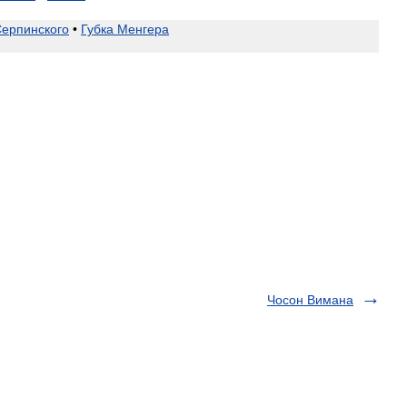
ерпинского
•
Губка
Менгера
Чосон Вимана