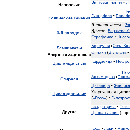
Винтовая
линия
•
Л
Неплоские
Пл
Гипербола
•
Параб
Конические
сечения
Эллиптические:
Эл
Другие:
Верзьера
А
3
-
й
порядок
Строфоида
•
Циссо
Бернулли
(
Овал
Ка
Лемнискаты
Сплайн
(
B
-
сплайн
•
Аппроксимационные
Кардиоида
•
Нефро
Циклоидальные
Пло
Архимедова
(
Ферм
Спирали
Циклоида
•
Эпицикл
Укороченная
цикло
Циклоидальные
(
«
Роза
»
) •
Гипотрох
Квадратриса
•
Пого
Другие
Цепная
линия
(
пер
Коха
•
Леви
•
Минко