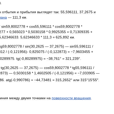
).
к
отбытия
и
прибытия
выглядят
так:
55
,
596111
,
37
,
2675
и
иана
—
111
,
3
км
.
*
sin59
,
8002778
+
cos55
,
596111
*
cos59
,
8002778
*
277
+
0
,
565023
*
0
,
5030158
*
0
,
9925355
=
0
,
71309335
+
5
,
62346633
.
5
,
62346633
*
111
,
3
=
625
,
892
км
.
tg59
,
8002778
/
sin
(
30
,
2625
—
37
,
2675
) —
sin55
,
596111
/
812
/ (-
0
,
121956
)-
0
,
825075
/ (-
0
,
122873
) =
−7
,
9603455
+
0289975
.
tg
(-
0
,
80289975
) =
−38
,
761
° =
321
,
239
°.
/
tg
(
30
,
2625
—
37
,
2675
) —
cos59
,
8002778
*
tg55
,
596111
/
2873
) —
0
,
5030158
*
1
,
4602505
/ (-
0
,
121956
) =
−7
,
033905
—
86
.
atg
(-
0
,
990786
) =
−44
,
73481
=
315
,
2652
°
или
315
°
15
′
55
″.
иния
между
двумя
точками
на
поверхности
вращения
.