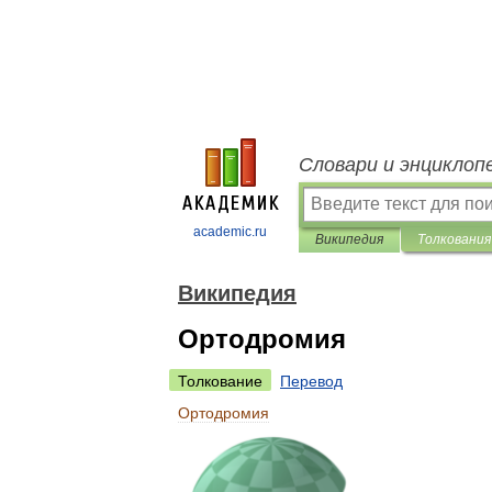
Словари и энциклоп
academic.ru
Википедия
Толкования
Википедия
Ортодромия
Толкование
Перевод
Ортодромия