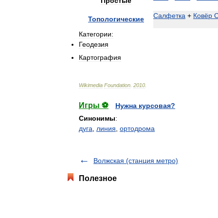
Простые
Салфетка
+
Ковёр
С
Топологические
Категории:
Геодезия
Картография
Wikimedia
Foundation
.
2010
.
Игры ⚽
Нужна курсовая?
Синонимы
:
дуга
,
линия
,
ортодрома
Волжская (станция метро)
Полезное