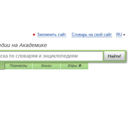
Запомнить сайт
Словарь на свой сайт
RU
едии на Академике
Найти!
Переводы
Книги
Игры ⚽