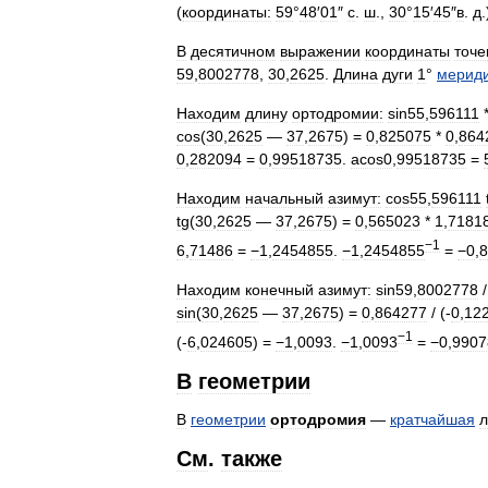
(
координаты:
59
°
48
′
01
″
с
.
ш
.,
30
°
15
′
45
″
в
.
д
.
В
десятичном
выражении
координаты
точе
59
,
8002778
,
30
,
2625
.
Длина
дуги
1
°
мерид
Находим
длину
ортодромии:
sin55
,
596111
cos
(
30
,
2625
—
37
,
2675
) =
0
,
825075
*
0
,
864
0
,
282094
=
0
,
99518735
.
acos0
,
99518735
=
Находим
начальный
азимут:
cos55
,
596111
tg
(
30
,
2625
—
37
,
2675
) =
0
,
565023
*
1
,
7181
−1
6
,
71486
=
−1
,
2454855
.
−1
,
2454855
=
−0
,
8
Находим
конечный
азимут:
sin59
,
8002778
sin
(
30
,
2625
—
37
,
2675
) =
0
,
864277
/ (-
0
,
12
−1
(-
6
,
024605
) =
−1
,
0093
.
−1
,
0093
=
−0
,
9907
В
геометрии
В
геометрии
ортодромия
—
кратчайшая
л
См
.
также