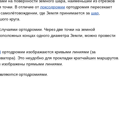
ками
на
поверхности
земного
шара
,
наименьший
из
отрезков
и
точки
.
В
отличие
от
локсодромии
ортодромия
пересекает
самолётовождении
,
где
Земля
принимается
за
шар
,
шого
круга
.
случаями
ортодромии
.
Через
две
точки
на
земной
воположных
концах
одного
диаметра
Земли
,
можно
провести
й
ортодромии
изображаются
кривыми
линиями
(
за
кватора
).
Это
неудобно
для
прокладки
кратчайших
маршрутов
.
и
изображены
прямыми
линиями
.
являются
ортодромиями
.