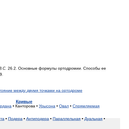
В
.
С
.
26
.
2
.
Основные
формулы
ортодромии
.
Способы
ее
9
.
тояние
между
двумя
точками
на
ортодроме
Кривые
рдана
•
Канторова
•
Урысона
•
Овал
•
Спрямляемая
та
•
Подера
•
Антиподера
•
Параллельная
•
Дуальная
•