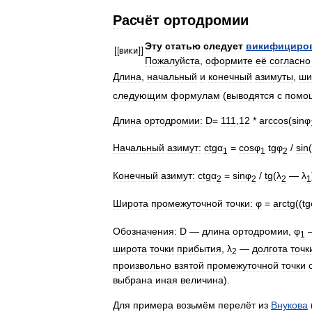
Расчёт
ортодромии
Эту
статью
следует
викифициро
Пожалуйста
,
оформите
её
согласно
Длина
,
начальный
и
конечный
азимуты
,
ши
следующим
формулам
(
выводятся
с
помо
Длина
ортодромии:
D
=
111
,
12
*
arccos
(
sinφ
Начальный
азимут:
ctgα
=
cosφ
tgφ
/
sin
(
1
1
2
Конечный
азимут:
ctgα
=
sinφ
/
tg
(
λ
—
λ
2
2
2
1
Широта
промежуточной
точки:
φ
=
arctg
((
tg
Обозначения:
D
—
длина
ортодромии
,
φ
1
широта
точки
прибытия
,
λ
—
долгота
точк
2
произвольно
взятой
промежуточной
точки
выбрана
иная
величина
).
Для
примера
возьмём
перелёт
из
Внукова