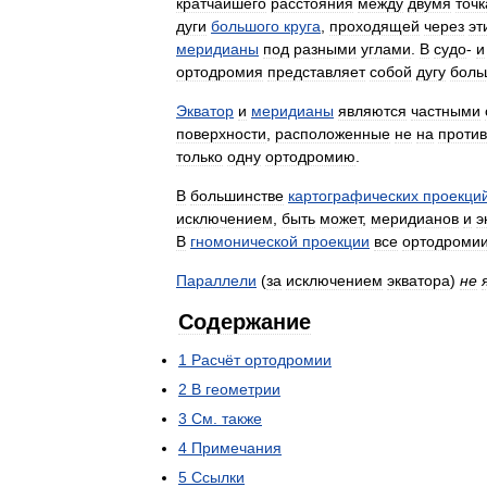
кратчайшего
расстояния
между
двумя
точ
дуги
большого
круга
,
проходящей
через
эт
меридианы
под
разными
углами
.
В
судо
-
и
ортодромия
представляет
собой
дугу
боль
Экватор
и
меридианы
являются
частными
поверхности
,
расположенные
не
на
проти
только
одну
ортодромию
.
В
большинстве
картографических
проекци
исключением
,
быть
может
,
меридианов
и
э
В
гномонической
проекции
все
ортодроми
Параллели
(
за
исключением
экватора
)
не
Содержание
1
Расчёт
ортодромии
2
В
геометрии
3
См
.
также
4
Примечания
5
Ссылки