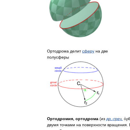
Ортодрома
делит
сферу
на
две
полусферы
Ортодромия
,
ортодрома
(
из
др
.-
греч
.
ὀρ
двумя
точками
на
поверхности
вращения
.