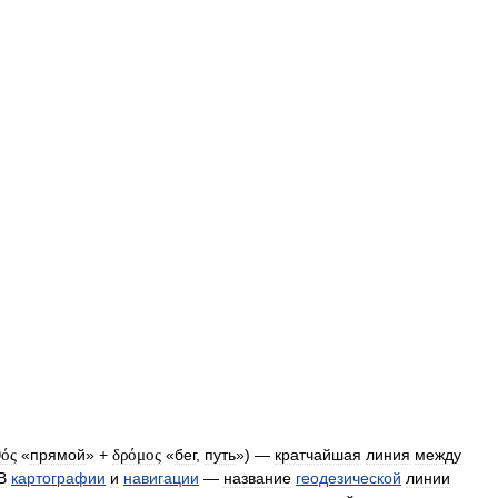
θός
«
прямой
» +
δρόμος
«
бег
,
путь
») —
кратчайшая
линия
между
В
картографии
и
навигации
—
название
геодезической
линии