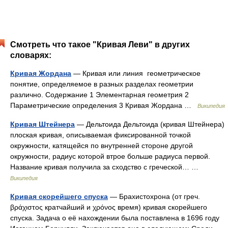
Смотреть что такое "Кривая Леви" в других
словарях:
Кривая Жордана
— Кривая или линия геометрическое
понятие, определяемое в разных разделах геометрии
различно. Содержание 1 Элементарная геометрия 2
Параметрические определения 3 Кривая Жордана …
Википедия
Кривая Штейнера
— Дельтоида Дельтоида (кривая Штейнера)
плоская кривая, описываемая фиксированной точкой
окружности, катящейся по внутренней стороне другой
окружности, радиус которой втрое больше радиуса первой.
Название кривая получила за сходство с греческой… …
Википедия
Кривая скорейшего спуска
— Брахистохрона (от греч.
βράχιστος кратчайший и χρόνος время) кривая скорейшего
спуска. Задача о её нахождении была поставлена в 1696 году