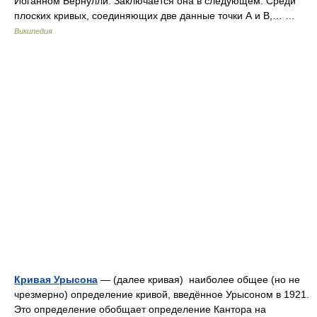
Иоганном Бернулли. Заключается она в следующем: Среди
плоских кривых, соединяющих две данные точки А и В,… …
Википедия
Кривая Урысона
— (далее кривая) наиболее общее (но не
чрезмерно) определение кривой, введённое Урысоном в 1921.
Это определение обобщает определение Кантора на