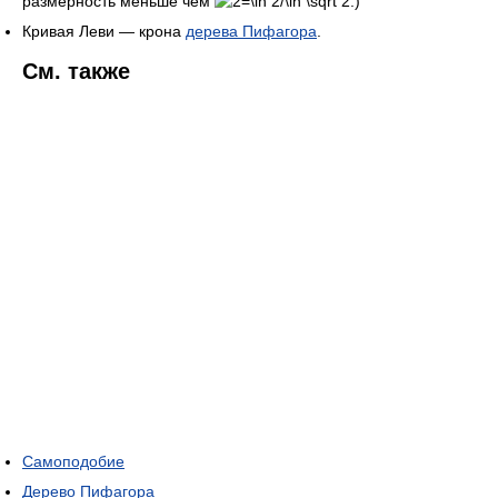
размерность меньше чем
.)
Кривая Леви — крона
дерева Пифагора
.
См. также
Самоподобие
Дерево Пифагора