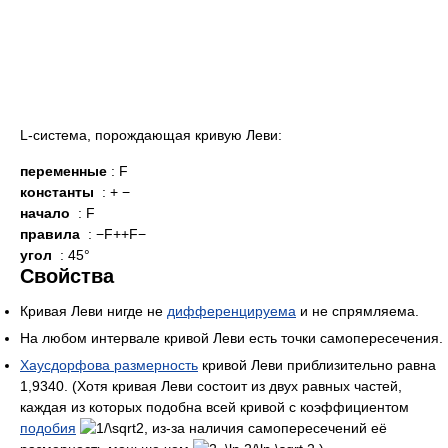
L-система, порождающая кривую Леви:
переменные
: F
константы
: + −
начало
: F
правила
: −F++F−
угол
: 45°
Свойства
Кривая Леви нигде не
дифференцируема
и не спрямляема.
На любом интервале кривой Леви есть точки самопересечения.
Хаусдорфова размерность
кривой Леви приблизительно равна
1,9340. (Хотя кривая Леви состоит из двух равных частей,
каждая из которых подобна всей кривой с коэффициентом
подобия
, из-за наличия самопересечений её