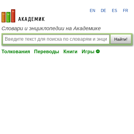
EN
DE
ES
FR
academic.ru
Словари и энциклопедии на Академике
Найти!
Толкования
Переводы
Книги
Игры ⚽