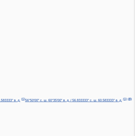
(G)
(G)
(Я)
.583333° в. д.
56°50′00″ с. ш.
60°35′00″ в. д.
/
56.833333° с. ш.
60.583333° в. д.