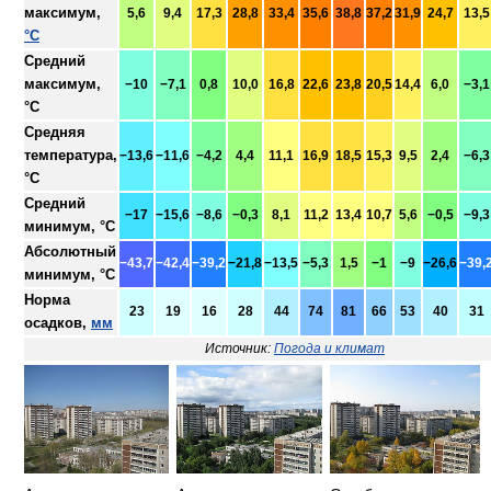
максимум,
5,6
9,4
17,3
28,8
33,4
35,6
38,8
37,2
31,9
24,7
13,5
°C
Средний
максимум,
−10
−7,1
0,8
10,0
16,8
22,6
23,8
20,5
14,4
6,0
−3,1
°C
Средняя
температура,
−13,6
−11,6
−4,2
4,4
11,1
16,9
18,5
15,3
9,5
2,4
−6,3
°C
Средний
−17
−15,6
−8,6
−0,3
8,1
11,2
13,4
10,7
5,6
−0,5
−9,3
минимум, °C
Абсолютный
−43,7
−42,4
−39,2
−21,8
−13,5
−5,3
1,5
−1
−9
−26,6
−39,
минимум, °C
Норма
23
19
16
28
44
74
81
66
53
40
31
осадков,
мм
Источник:
Погода и климат