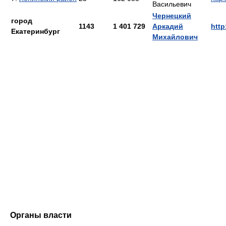
Васильевич
Чернецкий
город
1143
1 401 729
Аркадий
http
Екатеринбург
Михайлович
Органы власти