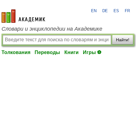
EN
DE
ES
FR
academic.ru
Словари и энциклопедии на Академике
Найти!
Толкования
Переводы
Книги
Игры ⚽