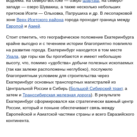
водоёма: на северо-востоке — озеро
Шарташ
, на северо-
западе — озеро Шувакиш, а также несколько небольших
притоков Исети — Ольховка, Патрушиха и др. В лесопарковой
зоне
Верх-Исетского района
города проходит граница между
Европой
и
Азией
.
Стоит отметить, что географическое положение Екатеринбурга
крайне выгодно и с течением истории благоприятно повлияло
на развитие города. Екатеринбург находится в том месте
Урала
, где горы как бы прогибаются и имеют небольшую
высоту, что, помимо «удобства» добычи полезных ископаемых
(так как залежи расположены неглубоко), послужило
благоприятным условием для строительства через
Екатеринбург основных транспортных магистралей из
Центральной России в Сибирь (
Большой Сибирский тракт
, а
затем и
Транссибирская железная дорога
). В результате
Екатеринбург сформировался как стратегически важный центр
России, который и поныне обеспечивает связь между
Европейской и Азиатской частями страны и всего Евразийского
континента.