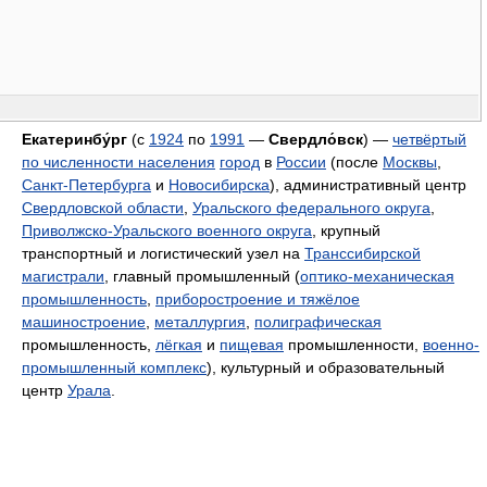
Екатеринбу́рг
(с
1924
по
1991
—
Свердло́вск
) —
четвёртый
по численности населения
город
в
России
(после
Москвы
,
Санкт-Петербурга
и
Новосибирска
), административный центр
Свердловской области
,
Уральского федерального округа
,
Приволжско-Уральского военного округа
, крупный
транспортный и логистический узел на
Транссибирской
магистрали
, главный промышленный (
оптико-механическая
промышленность
,
приборостроение и тяжёлое
машиностроение
,
металлургия
,
полиграфическая
промышленность,
лёгкая
и
пищевая
промышленности,
военно-
промышленный комплекс
), культурный и образовательный
центр
Урала
.