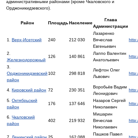
административными районами (кроме Чкаловского и
Орджоникидзевского).
Глава
Район
Площадь
Население
Администрации
Лазаренко
1.
Верх-Исетский
240
212 030
Вячеслав
http
Евгеньевич
2.
Лаппо Валентин
126
140 861
http
Железнодорожный
Анатольевич
3.
Лефтон Олег
Орджоникидзевский
102
298 818
http
Львович
район
Воробьёв Вадим
4.
Кировский район
72
230 351
http
Леонидович
5.
Октябрьский
Назаров Сергей
176
137 646
http
район
Николаевич
Мишарин
6.
Чкаловский
402
219 932
Вячеслав
http
район
Николаевич
Пашков Павел
7.
Ленинский район
25
162 088
http