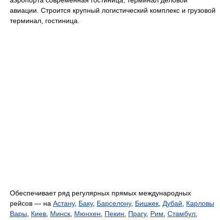
авиации. Строится крупный логистический комплекс и грузовой
терминал, гостиница.
Обеспечивает ряд регулярных прямых международных
рейсов — на
Астану
,
Баку
,
Барселону
,
Бишкек
,
Дубай
,
Карловы
Вары
,
Киев
,
Минск
,
Мюнхен
,
Пекин
,
Прагу
,
Рим
,
Стамбул
,