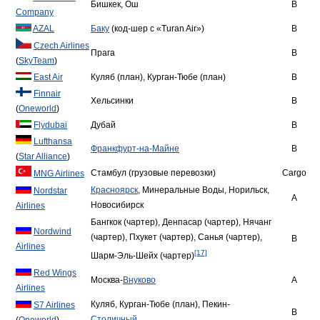
Бишкек, Ош
B
Company
AZAL
Баку
(код-шер с «Turan Air»)
B
Czech Airlines
Прага
B
(
SkyTeam
)
East Air
Куляб (план), Курган-Тюбе (план)
B
Finnair
Хельсинки
B
(
Oneworld
)
Flydubai
Дубай
B
Lufthansa
Франкфурт-на-Майне
B
(
Star Alliance
)
Стамбул (грузовые перевозки)
Cargo
MNG Airlines
Красноярск
, Минеральные Воды, Норильск,
Nordstar
A
Новосибирск
Airlines
Бангкок (чартер), Денпасар (чартер), Нячанг
Nordwind
(чартер), Пхукет (чартер), Санья (чартер),
B
Airlines
[17]
Шарм-Эль-Шейх (чартер)
Red Wings
Москва-
Внуково
А
Airlines
Куляб, Курган-Тюбе (план), Пекин-
S7 Airlines
B
Столичный
(
Oneworld
)