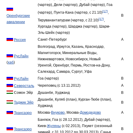
(чартер), Дели (чартер), Дубай (чартер), Гоа
[17]
(чартер), Пунта-Кана (чартер, с 21.10)
,
B
Оренбургские
[17]
Тируванантапурам (чартер, с 22.10)
,
авиалинии
Хургада (чартер), Шарджа (чартер), Шарм-
Эль-Шейх (чартер)
Санкт-Петербург
A
Россия
Волгоград, Иркутск, Казань, Краснодар,
Магнитогорск, Минеральные Воды,
РусЛайн
Нижневартовск, Новосибирск, Новый
A
(
хаб
)
Уренгой, Оренбург, Пермь, Ростов-на-Дону,
Салехард, Самара, Сургут, Уфа
Гоа (чартер)
B
РусЛайн
Череповец (с 13.11.2012)
A
Северсталь
Сомон Эйр
Душанбе, Худжанд
B
Душанбе, Куляб (план), Курган-Тюбе (план),
Таджик Эйр
B
Худжанд
Москва-
Внуково
, Москва-
Домодедово
A
Трансаэро
Бангкок, Гоа (с 28.12.2012), Дубай (чартер),
Киев-
Жуляны
(с 02.2013), Пхукет (сезонный
B
Трансаэро
зимний, с 31.10.2012 по 30.03.2013), Санья