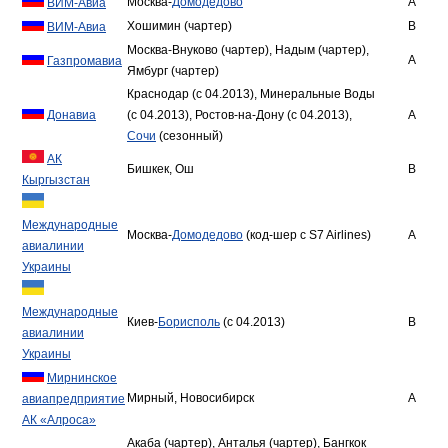
Москва-
Домодедово
A
ВИМ-Авиа
Хошимин (чартер)
B
ВИМ-Авиа
Москва-Внуково (чартер), Надым (чартер),
A
Газпромавиа
Ямбург (чартер)
Краснодар (с 04.2013), Минеральные Воды
Донавиа
(с 04.2013), Ростов-на-Дону (с 04.2013),
A
Сочи
(сезонный)
АК
Бишкек, Ош
B
Кыргызстан
Международные
Москва-
Домодедово
(код-шер с S7 Airlines)
A
авиалинии
Украины
Международные
Киев-
Борисполь
(с 04.2013)
B
авиалинии
Украины
Мирнинское
Мирный, Новосибирск
A
авиапредприятие
АК «Алроса»
Акаба (чартер), Анталья (чартер), Бангкок