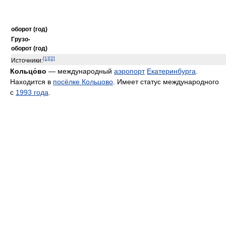
оборот (год)
Грузо-
оборот (год)
[1]
[2]
Источники:
Кольцо́во
— международный
аэропорт
Екатеринбурга
.
Находится в
посёлке Кольцово
. Имеет статус международного
с
1993 года
.