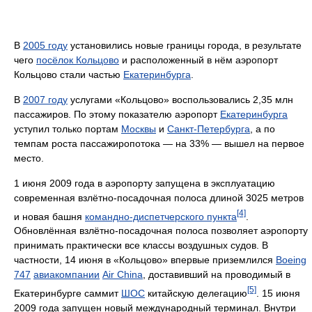
В
2005 году
установились новые границы города, в результате
чего
посёлок Кольцово
и расположенный в нём аэропорт
Кольцово стали частью
Екатеринбурга
.
В
2007 году
услугами «Кольцово» воспользовались 2,35 млн
пассажиров. По этому показателю аэропорт
Екатеринбурга
уступил только портам
Москвы
и
Санкт-Петербурга
, а по
темпам роста пассажиропотока — на 33% — вышел на первое
место.
1 июня 2009 года в аэропорту запущена в эксплуатацию
современная взлётно-посадочная полоса длиной 3025 метров
[4]
и новая башня
командно-диспетчерского пункта
.
Обновлённая взлётно-посадочная полоса позволяет аэропорту
принимать практически все классы воздушных судов. В
частности, 14 июня в «Кольцово» впервые приземлился
Boeing
747
авиакомпании
Air China
, доставивший на проводимый в
[5]
Екатеринбурге саммит
ШОС
китайскую делегацию
. 15 июня
2009 года запущен новый международный терминал. Внутри