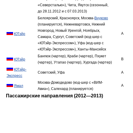
«Северсталью»), Чита, Якутск (сезонный,
до 28.11.2012 и с 07.03.2013)
Белоярский, Красноярск, Москва-
Внуково
(планируется), Нижневартовск, Нижний
Новгород, Новый Уренгой, Ноябрьск,
A
ЮТэйр
Самара, Сургут, Советский (код-шер с
«ЮТэйр-Экспрессом»), Уфа (код-шер с
«ЮТэйр-Экспрессом»), Ханты-Мансийск
Бангкок (чартер), Краби (чартер), Пхукет
B
ЮТэйр
(чартер), Утапао (чартер), Хургада (чартер)
ЮТэйр-
Советский, Уфа
A
Экспресс
Москва-Домодедово (код-шер с «ВИМ-
A
Ямал
Авиа»), Салехард (планируется)
Пассажирские направления (2012—2013)