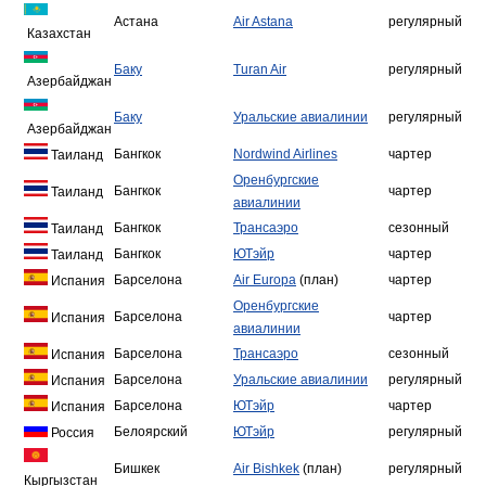
Астана
Air Astana
регулярный
Казахстан
Баку
Turan Air
регулярный
Азербайджан
Баку
Уральские авиалинии
регулярный
Азербайджан
Бангкок
Nordwind Airlines
чартер
Таиланд
Оренбургские
Бангкок
чартер
Таиланд
авиалинии
Бангкок
Трансаэро
сезонный
Таиланд
Бангкок
ЮТэйр
чартер
Таиланд
Барселона
Air Europa
(план)
чартер
Испания
Оренбургские
Барселона
чартер
Испания
авиалинии
Барселона
Трансаэро
сезонный
Испания
Барселона
Уральские авиалинии
регулярный
Испания
Барселона
ЮТэйр
чартер
Испания
Белоярский
ЮТэйр
регулярный
Россия
Бишкек
Air Bishkek
(план)
регулярный
Кыргызстан