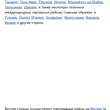
Ташкент
,
Тель-Авив
,
Тбилиси
,
Урумчи
,
Франкфурт-на-Майне
,
Хельсинки
,
Шарджу
, а также несколько сезонных
международных чартерных рейсов, главным образом, в
Турцию
,
Египет
,
Италию
,
Хорватию
,
Черногорию
,
Израиль
,
Индию
и другие страны.
Внутри страны осуществляет ежедневные рейсы на
Москву
(в