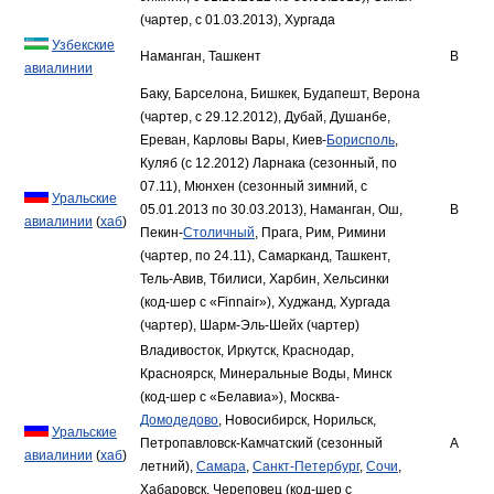
(чартер, с 01.03.2013), Хургада
Узбекские
Наманган, Ташкент
B
авиалинии
Баку, Барселона, Бишкек, Будапешт, Верона
(чартер, с 29.12.2012), Дубай, Душанбе,
Ереван, Карловы Вары, Киев-
Борисполь
,
Куляб (с 12.2012) Ларнака (сезонный, по
07.11), Мюнхен (сезонный зимний, с
Уральские
05.01.2013 по 30.03.2013), Наманган, Ош,
B
авиалинии
(
хаб
)
Пекин-
Столичный
, Прага, Рим, Римини
(чартер, по 24.11), Самарканд, Ташкент,
Тель-Авив, Тбилиси, Харбин, Хельсинки
(код-шер с «Finnair»), Худжанд, Хургада
(чартер), Шарм-Эль-Шейх (чартер)
Владивосток, Иркутск, Краснодар,
Красноярск, Минеральные Воды, Минск
(код-шер с «Белавиа»), Москва-
Домодедово
, Новосибирск, Норильск,
Уральские
Петропавловск-Камчатский (сезонный
A
авиалинии
(
хаб
)
летний),
Самара
,
Санкт-Петербург
,
Сочи
,
Хабаровск, Череповец (код-шер с