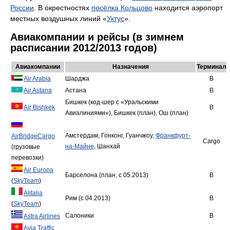
России
. В окрестностях
посёлка Кольцово
находится аэропорт
местных воздушных линий «
Уктус
».
Авиакомпании и рейсы (в зимнем
расписании 2012/2013 годов)
Авиакомпании
Назначения
Терминал
Air Arabia
Шарджа
B
Air Astana
Астана
B
Бишкек (код-шер с «Уральскими
Air Bishkek
B
Авиалиниями»), Бишкек (план), Ош (план)
Амстердам, Гонконг, Гуанчжоу,
Франкфурт-
AirBridgeCargo
Сargo
на-Майне
, Шанхай
(грузовые
перевозки)
Air Europa
Барселона (план, с 05.2013)
B
(
SkyTeam
)
Alitalia
Рим (с 04.2013)
B
(
SkyTeam
)
Салоники
B
Astra Airlines
Avia Traffic