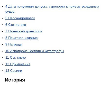
4
Дата получения допуска аэропорта к приему воздушных
судов
5
Пассажиропоток
6
Статистика
7
Наземный транспорт
8
Печатное издание
9
Награды
10
Авиапроисшествия и катастрофы
11
См. также
12
Примечания
13
Ссылки
История