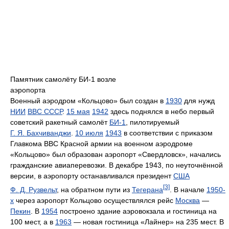
Памятник самолёту БИ-1 возле
аэропорта
Военный аэродром «Кольцово» был создан в
1930
для нужд
НИИ
ВВС СССР
.
15 мая
1942
здесь поднялся в небо первый
советский ракетный самолёт
БИ-1
, пилотируемый
Г. Я. Бахчиванджи
.
10 июля
1943
в соответствии с приказом
Главкома ВВС Красной армии на военном аэродроме
«Кольцово» был образован аэропорт «Свердловск», начались
гражданские авиаперевозки. В декабре 1943, по неуточнённой
версии, в аэропорту останавливался президент
США
[3]
Ф. Д. Рузвельт
, на обратном пути из
Тегерана
. В начале
1950-
х
через аэропорт Кольцово осуществлялся рейс
Москва
—
Пекин
. В
1954
построено здание аэровокзала и гостиница на
100 мест, а в
1963
— новая гостиница «Лайнер» на 235 мест. В