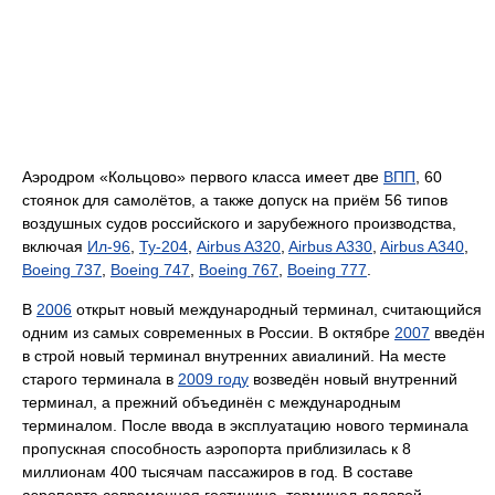
Аэродром «Кольцово» первого класса имеет две
ВПП
, 60
стоянок для самолётов, а также допуск на приём 56 типов
воздушных судов российского и зарубежного производства,
включая
Ил-96
,
Ту-204
,
Airbus A320
,
Airbus A330
,
Airbus A340
,
Boeing 737
,
Boeing 747
,
Boeing 767
,
Boeing 777
.
В
2006
открыт новый международный терминал, считающийся
одним из самых современных в России. В октябре
2007
введён
в строй новый терминал внутренних авиалиний. На месте
старого терминала в
2009 году
возведён новый внутренний
терминал, а прежний объединён с международным
терминалом. После ввода в эксплуатацию нового терминала
пропускная способность аэропорта приблизилась к 8
миллионам 400 тысячам пассажиров в год. В составе
аэропорта современная гостиница, терминал деловой