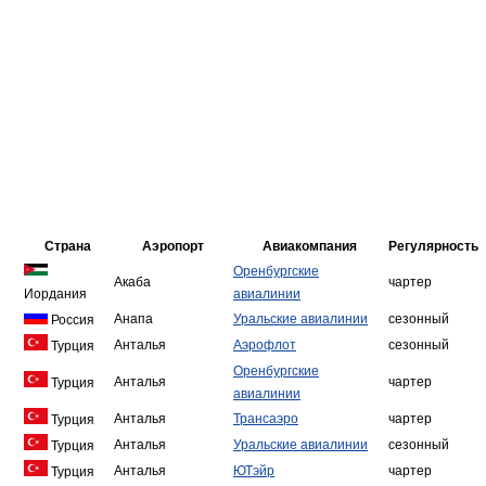
Страна
Аэропорт
Авиакомпания
Регулярность
Оренбургские
Акаба
чартер
Иордания
авиалинии
Анапа
Уральские авиалинии
сезонный
Россия
Анталья
Аэрофлот
сезонный
Турция
Оренбургские
Анталья
чартер
Турция
авиалинии
Анталья
Трансаэро
чартер
Турция
Анталья
Уральские авиалинии
сезонный
Турция
Анталья
ЮТэйр
чартер
Турция