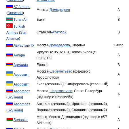
S7 Airlines
Москва-
Домодедово
A
(
Oneworld
)
Turan Air
Баку
B
Turkish
Стамбул-
Ататюрк
B
Airlines
(
Star
Alliance
)
Москва-
Домодедово
, Шарджа
Cargo
Авиастар-ТУ
Иркутск (с 05.02.13), Новосибирск (с
A
Ангара
05.02.13)
Армавиа
Ереван
B
Москва-
Шереметьево
(код-шер с
A
Аэросвит
Аэрофлотом)
Киев (сезонный), Симферополь (сезонный)
B
Аэросвит
Москва-
Шереметьево
, Санкт-Петербург
Аэрофлот
A
(код-шер с «Россией»)
(
SkyTeam
)
Анталья (сезонный), Ираклион (сезонный),
Аэрофлот
B
Ларнака (сезонный), Салоники (сезонный)
(
SkyTeam
)
Минск, Москва-Домодедово (код-шер с «S7
Белавиа
A
Airlines»)