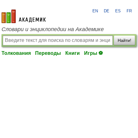
EN
DE
ES
FR
academic.ru
Словари и энциклопедии на Академике
Найти!
Толкования
Переводы
Книги
Игры ⚽