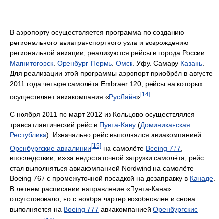
В аэропорту осуществляется программа по созданию
регионального авиатранспортного узла и возрождению
региональной авиации, реализуются рейсы в города России:
Магнитогорск
,
Оренбург
,
Пермь
,
Омск
, Уфу, Самару
Казань
.
Для реализации этой программы аэропорт приобрёл в августе
2011 года четыре самолёта Embraer 120, рейсы на которых
[14]
осуществляет авиакомпания «
РусЛайн
»
.
С ноября 2011 по март 2012 из Кольцово осуществлялся
трансатлантический рейс в
Пунта-Кану
(
Доминиканская
Республика
). Изначально рейс выполнялся авиакомпанией
[15]
Оренбургские авиалинии
на самолёте
Boeing 777
,
впоследствии, из-за недостаточной загрузки самолёта, рейс
стал выполняться авиакомпанией Nordwind на самолёте
Boeing 767 с промежуточной посадкой на дозаправку в
Канаде
.
В летнем расписании направление «Пунта-Кана»
отсутстововало, но с ноября чартер возобновлен и снова
выполняется на
Boeing 777
авиакомпанией
Оренбургские