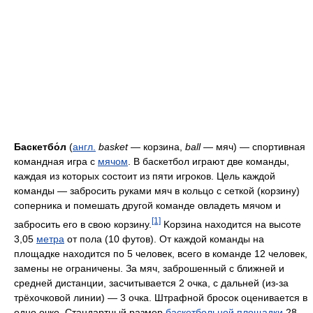
Баскетбо́л
(
англ.
basket
— корзина,
ball
— мяч) — спортивная
командная игра с
мячом
. В баскетбол играют две команды,
каждая из которых состоит из пяти игроков. Цель каждой
команды — забросить руками мяч в кольцо с сеткой (корзину)
соперника и помешать другой команде овладеть мячом и
[1]
забросить его в свою корзину.
Kорзина находится на высоте
3,05
метра
от пола (10 футов). От каждой команды на
площадке находится по 5 человек, всего в команде 12 человек,
замены не ограничены. За мяч, заброшенный с ближней и
средней дистанции, засчитывается 2 очка, с дальней (из-за
трёхочковой линии) — 3 очка. Штрафной бросок оценивается в
одно очко. Стандартный размер
баскетбольной площадки
28