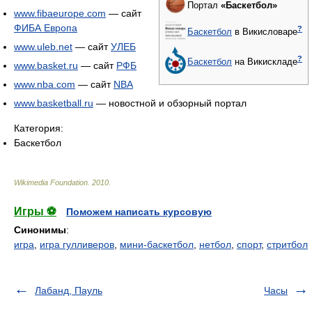
Портал
«Баскетбол»
www.fibaeurope.com
— сайт
ФИБА Европа
?
Баскетбол
в Викисловаре
www.uleb.net
— сайт
УЛЕБ
?
Баскетбол
на Викискладе
www.basket.ru
— сайт
РФБ
www.nba.com
— сайт
NBA
www.basketball.ru
— новостной и обзорный портал
Категория:
Баскетбол
Wikimedia Foundation
.
2010
.
Игры ⚽
Поможем написать курсовую
Синонимы
:
игра
,
игра гулливеров
,
мини-баскетбол
,
нетбол
,
спорт
,
стритбол
Лабанд, Пауль
Часы