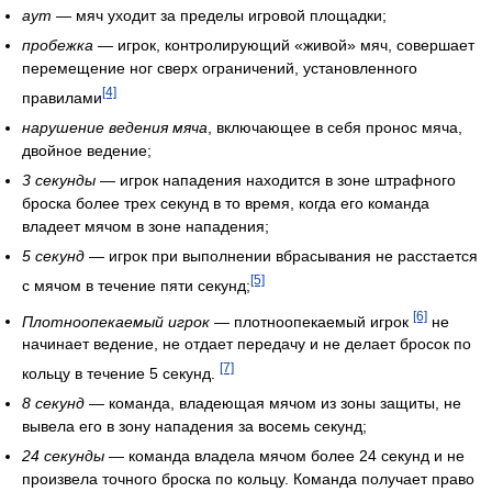
аут
— мяч уходит за пределы игровой площадки;
пробежка
— игрок, контролирующий «живой» мяч, совершает
перемещение ног сверх ограничений, установленного
[4]
правилами
нарушение ведения мяча
, включающее в себя пронос мяча,
двойное ведение;
3 секунды
— игрок нападения находится в зоне штрафного
броска более трех секунд в то время, когда его команда
владеет мячом в зоне нападения;
5 секунд
— игрок при выполнении вбрасывания не расстается
[5]
с мячом в течение пяти секунд;
[6]
Плотноопекаемый игрок
— плотноопекаемый игрок
не
начинает ведение, не отдает передачу и не делает бросок по
[7]
кольцу в течение 5 секунд.
8 секунд
— команда, владеющая мячом из зоны защиты, не
вывела его в зону нападения за восемь секунд;
24 секунды
— команда владела мячом более 24 секунд и не
произвела точного броска по кольцу. Команда получает право