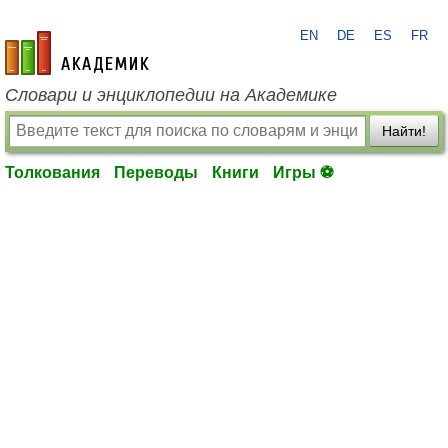
EN
DE
ES
FR
academic.ru
Словари и энциклопедии на Академике
Найти!
Толкования
Переводы
Книги
Игры ⚽