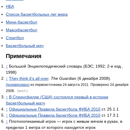
НБА
Список баскетбольных лиг мира
Мини-баскетбол
Максибаскетбол
Стритбол
Баскетбольный мяч
Примечания
↑
Большой Энциклопедический словарь (БЭС; 1992; 2-е изд.,
1998)
↑
They think it's all over
.
The Guardian
(6 декабря 2008).
Архивировано
из первоисточника 24 августа 2011.
Проверено 24 декабря
2008.
(англ.)
↑
В Спрингфилде (США) состоялся первый в истории
баскетбольный матч
↑
Официальные Правила баскетбола ФИБА 2010
ст. 25.1.1
↑
Официальные Правила баскетбола ФИБА 2010
ст. 17.3.1
↑
Плотноопекаемый игрок — игрок с живым мячом в руках, в
пределах 1 метра от которого находится игрок