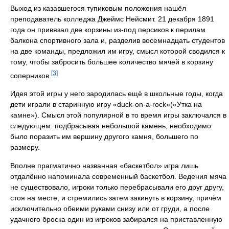
Выход из казавшегося тупиковым положения нашёл
преподаватель колледжа Джеймс Нейсмит. 21 декабря 1891
года он привязал две корзины из-под персиков к перилам
балкона спортивного зала и, разделив восемнадцать студентов
на две команды, предложил им игру, смысл которой сводился к
тому, чтобы забросить большее количество мячей в корзину
[3]
соперников.
Идея этой игры у него зародилась ещё в школьные годы, когда
дети играли в старинную игру «duck-on-a-rock»(«Утка на
камне»). Смысл этой популярной в то время игры заключался в
следующем: подбрасывая небольшой камень, необходимо
было поразить им вершину другого камня, большего по
размеру.
Вполне прагматично названная «баскетбол» игра лишь
отдалённо напоминала современный баскетбол. Ведения мяча
не существовало, игроки только перебрасывали его друг другу,
стоя на месте, и стремились затем закинуть в корзину, причём
исключительно обеими руками снизу или от груди, а после
удачного броска один из игроков забирался на приставленную