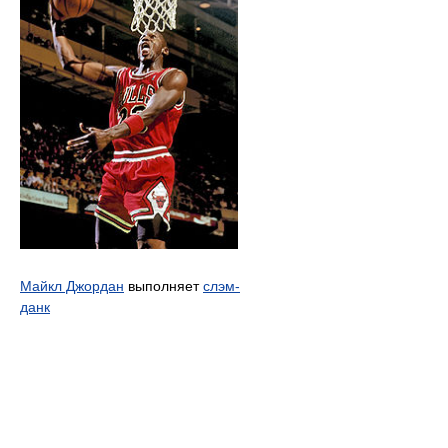
Майкл Джордан
выполняет
слэм-
данк