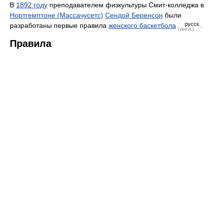
В
1892 году
преподавателем физкультуры Смит-колледжа в
Нортгемптоне (Массачусетс)
Сендой Беренсон
были
русск.
разработаны первые правила
женского баскетбола
.
(англ.)
Правила