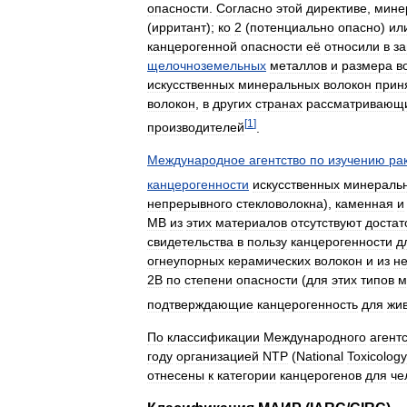
опасности
.
Согласно
этой
директиве
,
мине
(
ирритант
);
ко
2
(
потенциально
опасно
)
ил
канцерогенной
опасности
её
относили
в
з
щелочноземельных
металлов
и
размера
в
искусственных
минеральных
волокон
прин
волокон
,
в
других
странах
рассматривающ
[
1
]
производителей
.
Международное
агентство
по
изучению
ра
канцерогенности
искусственных
минераль
непрерывного
стекловолокна
),
каменная
и
МВ
из
этих
материалов
отсутствуют
достат
свидетельства
в
пользу
канцерогенности
д
огнеупорных
керамических
волокон
и
из
н
2B
по
степени
опасности
(
для
этих
типов
м
подтверждающие
канцерогенность
для
жи
По
классификации
Международного
агент
году
организацией
NTP
(
National
Toxicology
отнесены
к
категории
канцерогенов
для
че