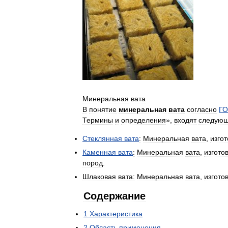
Минеральная
вата
В
понятие
минеральная
вата
согласно
Г
Термины
и
определения
»,
входят
следую
Стеклянная
вата
:
Минеральная
вата
,
изго
Каменная
вата
:
Минеральная
вата
,
изгото
пород
.
Шлаковая
вата:
Минеральная
вата
,
изгото
Содержание
1
Характеристика
2
Область
применения