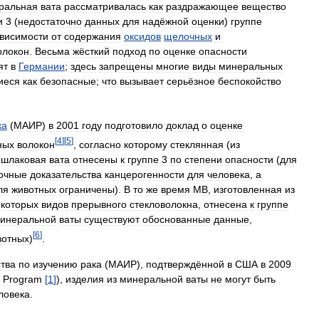
ральная
вата
рассматривалась
как
раздражающее
вещество
и
3
(
недостаточно
данных
для
надёжной
оценки
)
группе
ависимости
от
содержания
оксидов
щелочных
и
олокон
.
Весьма
жёсткий
подход
по
оценке
опасности
ят
в
Германии
;
здесь
запрещены
многие
виды
минеральных
иеся
как
безопасные
;
что
вызывает
серьёзное
беспокойство
ка
(
МАИР
)
в
2001
году
подготовило
доклад
о
оценке
[
4
]
[
5
]
ных
волокон
,
согласно
которому
стеклянная
(
из
шлаковая
вата
отнесены
к
группе
3
по
степени
опасности
(
для
очные
доказательства
канцерогенности
для
человека
,
а
ля
животных
ограничены
).
В
то
же
время
МВ
,
изготовленная
из
екоторых
видов
прерывного
стекловолокна
,
отнесена
к
группе
инеральной
ваты
существуют
обоснованные
данные
,
[
6
]
вотных
)
.
ства
по
изучению
рака
(
МАИР
),
подтверждённой
в
США
в
2009
Program
[
1
]
),
изделия
из
минеральной
ваты
не
могут
быть
ловека
.