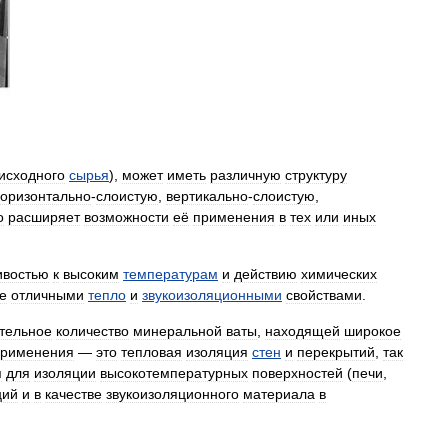
исходного
сырья
),
может
иметь
различную
структуру
горизонтально
-
слоистую
,
вертикально
-
слоистую
,
о
расширяет
возможности
её
применения
в
тех
или
иных
ивостью
к
высоким
температурам
и
действию
химических
е
отличными
тепло
и
звукоизоляционными
свойствами
.
тельное
количество
минеральной
ваты
,
находящей
широкое
применения
—
это
тепловая
изоляция
стен
и
перекрытий
,
так
я
для
изоляции
высокотемпературных
поверхностей
(
печи
,
ций
и
в
качестве
звукоизоляционного
материала
в