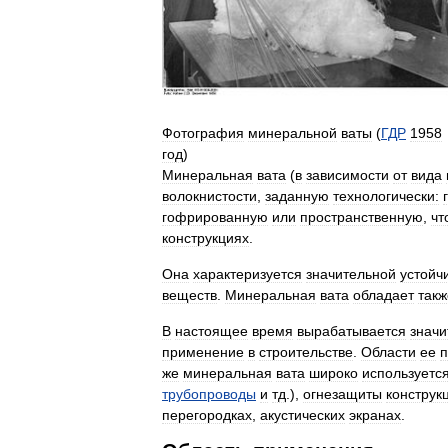
Фотография
минеральной
ваты
(
ГДР
1958
год
)
Минеральная
вата
(
в
зависимости
от
вида
волокнистости
,
заданную
технологически:
гофрированную
или
пространственную
,
чт
конструкциях
.
Она
характеризуется
значительной
устойч
веществ
.
Минеральная
вата
обладает
такж
В
настоящее
время
вырабатывается
значи
применение
в
строительстве
.
Области
ее
же
минеральная
вата
широко
используетс
трубопроводы
и
тд
.),
огнезащиты
конструк
перегородках
,
акустических
экранах
.