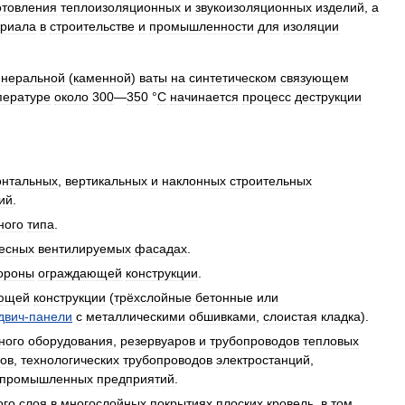
отовления
теплоизоляционных
и
звукоизоляционных
изделий
,
а
риала
в
строительстве
и
промышленности
для
изоляции
неральной
(
каменной
)
ваты
на
синтетическом
связующем
пературе
около
300
—
350
°
С
начинается
процесс
деструкции
онтальных
,
вертикальных
и
наклонных
строительных
ий
.
ного
типа
.
есных
вентилируемых
фасадах
.
ороны
ограждающей
конструкции
.
ющей
конструкции
(
трёхслойные
бетонные
или
двич
-
панели
с
металлическими
обшивками
,
слоистая
кладка
).
ного
оборудования
,
резервуаров
и
трубопроводов
тепловых
дов
,
технологических
трубопроводов
электростанций
,
промышленных
предприятий
.
ого
слоя
в
многослойных
покрытиях
плоских
кровель
,
в
том