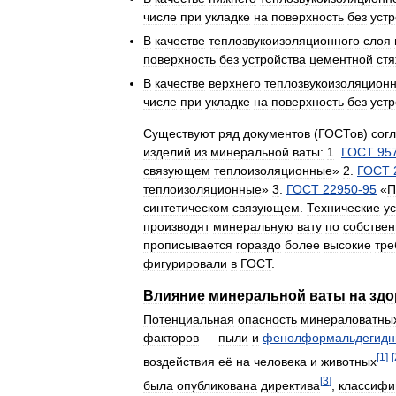
числе
при
укладке
на
поверхность
без
устр
В
качестве
теплозвукоизоляционного
слоя
поверхность
без
устройства
цементной
стя
В
качестве
верхнего
теплозвукоизоляционн
числе
при
укладке
на
поверхность
без
устр
Существуют
ряд
документов
(
ГОСТов
)
сог
изделий
из
минеральной
ваты:
1
.
ГОСТ
95
связующем
теплоизоляционные
»
2
.
ГОСТ
теплоизоляционные
»
3
.
ГОСТ
22950
-
95
«
П
синтетическом
связующем
.
Технические
у
производят
минеральную
вату
по
собстве
прописывается
гораздо
более
высокие
тре
фигурировали
в
ГОСТ
.
Влияние
минеральной
ваты
на
здо
Потенциальная
опасность
минераловатны
факторов
—
пыли
и
фенолформальдегидн
[
1
]
[
воздействия
её
на
человека
и
животных
[
3
]
была
опубликована
директива
,
классиф