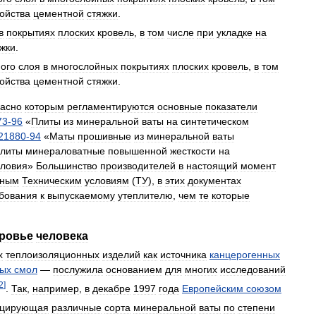
ойства
цементной
стяжки
.
в
покрытиях
плоских
кровель
,
в
том
числе
при
укладке
на
жки
.
ого
слоя
в
многослойных
покрытиях
плоских
кровель
,
в
том
ойства
цементной
стяжки
.
ласно
которым
регламентируются
основные
показатели
73
-
96
«
Плиты
из
минеральной
ваты
на
синтетическом
21880
-
94
«
Маты
прошивные
из
минеральной
ваты
литы
минераловатные
повышенной
жесткости
на
словия
»
Большинство
производителей
в
настоящий
момент
нным
Техническим
условиям
(
ТУ
),
в
этих
документах
бования
к
выпускаемому
утеплителю
,
чем
те
которые
ровье
человека
х
теплоизоляционных
изделий
как
источника
канцерогенных
ых
смол
—
послужила
основанием
для
многих
исследований
2
]
.
Так
,
например
,
в
декабре
1997
года
Европейским
союзом
ицирующая
различные
сорта
минеральной
ваты
по
степени