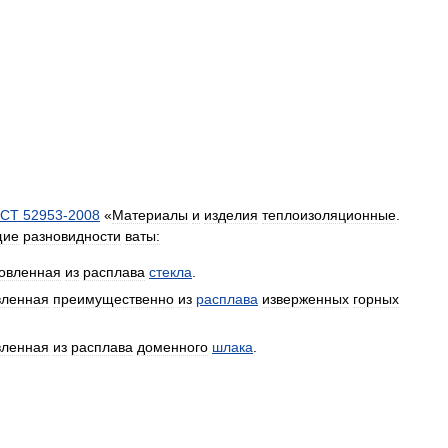
ОСТ
52953
-
2008
«
Материалы
и
изделия
теплоизоляционные
.
щие
разновидности
ваты:
товленная
из
расплава
стекла
.
вленная
преимущественно
из
расплава
изверженных
горных
вленная
из
расплава
доменного
шлака
.