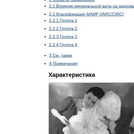
2
.
1
Влияние
минеральной
ваты
на
здоров
2
.
2
Класификация
МАИР
(
IARC
/
CIRC
)
2
.
2
.
1
Группа
1
2
.
2
.
2
Группа
2
2
.
2
.
3
Группа
3
2
.
2
.
4
Группа
4
3
См
.
также
4
Примечания
Характеристика