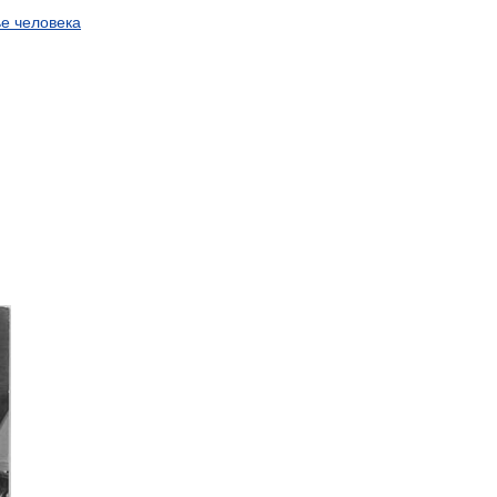
ье
человека