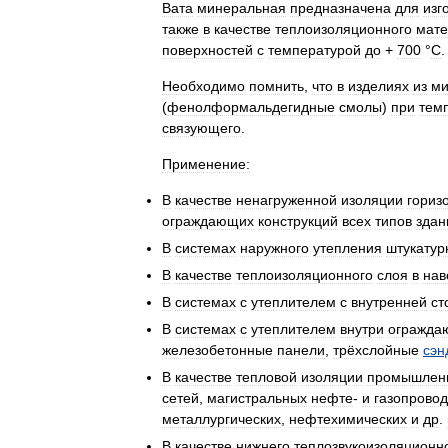
Вата
минеральная
предназначена
для
изг
также
в
качестве
теплоизоляционного
мате
поверхностей
с
температурой
до
+
700
°
C
.
Необходимо
помнить
,
что
в
изделиях
из
ми
(
фенолформальдегидные
смолы
)
при
тем
связующего
.
Применение:
В
качестве
ненагруженной
изоляции
гориз
ограждающих
конструкций
всех
типов
здан
В
системах
наружного
утепления
штукатур
В
качестве
теплоизоляционного
слоя
в
нав
В
системах
с
утеплителем
с
внутренней
ст
В
системах
с
утеплителем
внутри
огражда
железобетонные
панели
,
трёхслойные
сэн
В
качестве
тепловой
изоляции
промышлен
сетей
,
магистральных
нефте
-
и
газопрово
металлургических
,
нефтехимических
и
др
.
В
качестве
нижнего
теплозвукоизоляционн