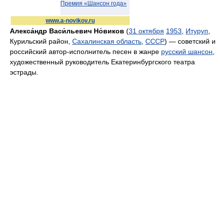
Премия «Шансон года»
www.a-novikov.ru
Алекса́ндр Васи́льевич Но́виков
(
31 октября
1953
,
Итуруп
,
Курильский район,
Сахалинская область
,
СССР
) — советский и
российский автор-исполнитель песен в жанре
русский шансон
,
художественный руководитель Екатеринбургского театра
эстрады.