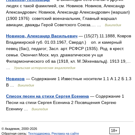
людях с такой фамилией, см. Новиков. Новиков, Александр
Александрович: Новиков, Александр Александрович (маршал)
(1900 1976) советский военачальник, Главный маршал
авиации, дважды Герой Советского Союза.… …
Википедия
Новиков, Александр Васильевич
— (15(27).11.1888, Ковров
Владимирской губ. 01.03.1967, Свердл.) оп. и камерный
певец (бас), педагог; Засл. арт. РСФСР (1935). Род. в крест.
семье. Окончил Моск. муз. драматическое уч ще
Филармонического об ва (1918, кл. М.Эйхенвальд). 1913 19,…
…
Уральская историческая энциклопедия
Новиков
— Содержание 1 Известные носители 1.1 А 1.2 Б 1.3
В …
Википедия
Список песен на стихи Сергея Есенина
— Содержание 1
Песни на стихи Сергея Есенина 2 Посвящения Сергею
Есенину …
Википедия
© Академик, 2000-2026
18+
Обратная связь:
Техподдержка
,
Реклама на сайте