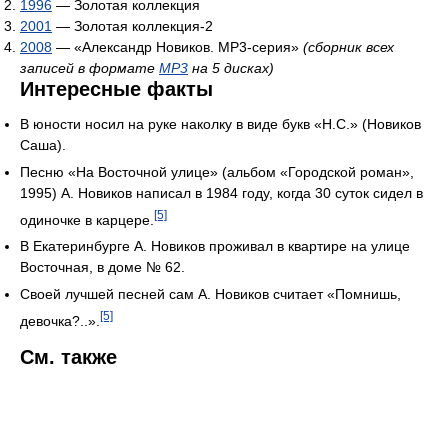
1996
— Золотая коллекция
2001
— Золотая коллекция-2
2008
— «Александр Новиков. MP3-серия»
(сборник всех
записей в формате
MP3
на 5 дисках)
Интересные факты
В юности носил на руке наколку в виде букв «Н.С.» (Новиков
Саша).
Песню «На Восточной улице» (альбом «Городской роман»,
1995) А. Новиков написал в 1984 году, когда 30 суток сидел в
[5]
одиночке в карцере.
В Екатеринбурге А. Новиков проживал в квартире на улице
Восточная, в доме № 62.
Своей лучшей песней сам А. Новиков считает «Помнишь,
[5]
девочка?..».
См. также