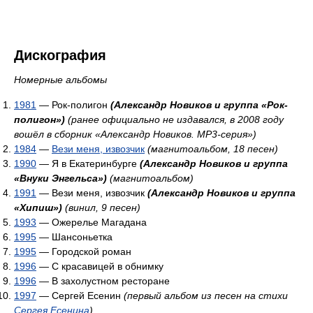
Дискография
Номерные альбомы
1981
— Рок-полигон
(Александр Новиков и группа «Рок-
полигон»)
(ранее официально не издавался, в 2008 году
вошёл в сборник «Александр Новиков. MP3-серия»)
1984
—
Вези меня, извозчик
(магнитоальбом, 18 песен)
1990
— Я в Екатеринбурге
(Александр Новиков и группа
«Внуки Энгельса»)
(магнитоальбом)
1991
— Вези меня, извозчик
(Александр Новиков и группа
«Хипиш»)
(винил, 9 песен)
1993
— Ожерелье Магадана
1995
— Шансоньетка
1995
— Городской роман
1996
— С красавицей в обнимку
1996
— В захолустном ресторане
1997
— Сергей Есенин
(первый альбом из песен на стихи
Сергея Есенина
)