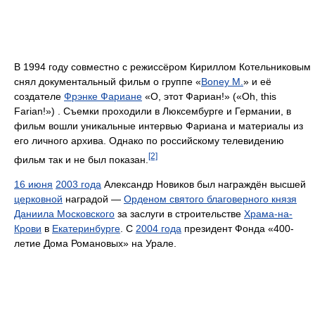
В 1994 году совместно с режиссёром Кириллом Котельниковым
снял документальный фильм о группе «
Boney M.
» и её
создателе
Фрэнке Фариане
«О, этот Фариан!» («Oh, this
Farian!») . Съемки проходили в Люксембурге и Германии, в
фильм вошли уникальные интервью Фариана и материалы из
его личного архива. Однако по российскому телевидению
[2]
фильм так и не был показан.
16 июня
2003 года
Александр Новиков был награждён высшей
церковной
наградой —
Орденом святого благоверного князя
Даниила Московского
за заслуги в строительстве
Храма-на-
Крови
в
Екатеринбурге
. С
2004 года
президент Фонда «400-
летие Дома Романовых» на Урале.