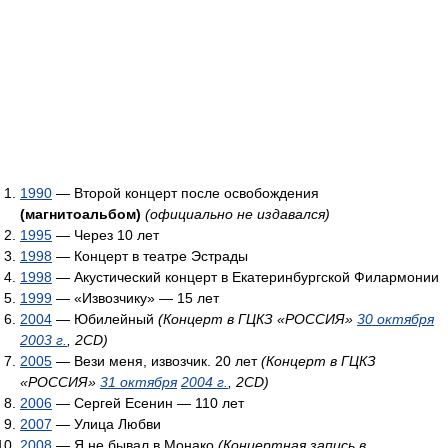
1990
— Второй концерт после освобождения
(магнитоальбом)
(официально не издавался)
1995
— Через 10 лет
1998
— Концерт в театре Эстрады
1998
— Акустический концерт в Екатеринбургской Филармонии
1999
— «Извозчику» — 15 лет
2004
— Юбилейный
(Концерт в ГЦКЗ «РОССИЯ»
30 октября
2003 г.
, 2CD)
2005
— Вези меня, извозчик. 20 лет
(Концерт в ГЦКЗ
«РОССИЯ»
31 октября
2004 г.
, 2CD)
2006
— Сергей Есенин — 110 лет
2007
— Улица Любви
2008
— Я не бывал в Монако
(Концертная запись в