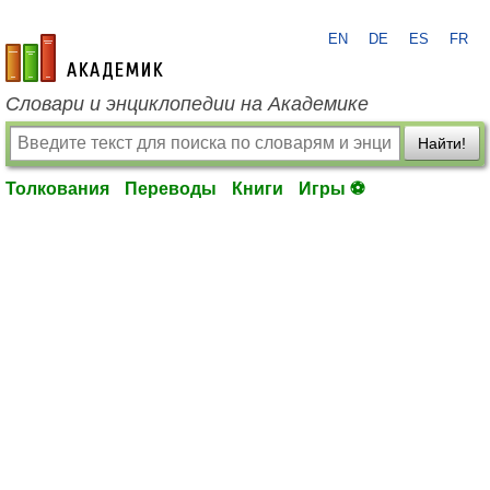
EN
DE
ES
FR
academic.ru
Словари и энциклопедии на Академике
Найти!
Толкования
Переводы
Книги
Игры ⚽