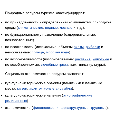
Природные ресурсы туризма классифицируют:
по принадлежности к определённым компонентам природной
среды (
климатические
,
водные
,
лесные
и т. д.).
по функциональному назначению (оздоровительные,
познавательные).
по иссякаемости (иссякаемые: объекты
охоты
,
рыбалки
и
неиссякаемые:
солнце
,
морская вода
).
по возобновляемости (возобновляемые:
растения
,
животные
и
не возобновляемые:
лечебные грязи
, памятники культуры).
Социально-экономические ресурсы включают:
культурно-исторические объекты (памятники и памятные
места,
музеи
,
архитектурные ансамбли
).
культурно-исторические явления (
этнографические
,
религиозные
).
экономические (
финансовые
,
инфраструктурные
,
трудовые
).