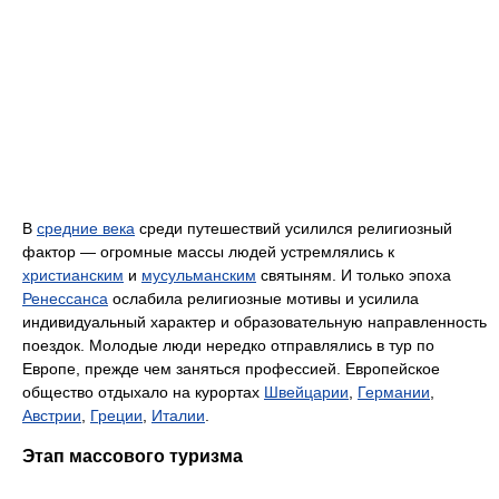
В
средние века
среди путешествий усилился религиозный
фактор — огромные массы людей устремлялись к
христианским
и
мусульманским
святыням. И только эпоха
Ренессанса
ослабила религиозные мотивы и усилила
индивидуальный характер и образовательную направленность
поездок. Молодые люди нередко отправлялись в тур по
Европе, прежде чем заняться профессией. Европейское
общество отдыхало на курортах
Швейцарии
,
Германии
,
Австрии
,
Греции
,
Италии
.
Этап массового туризма