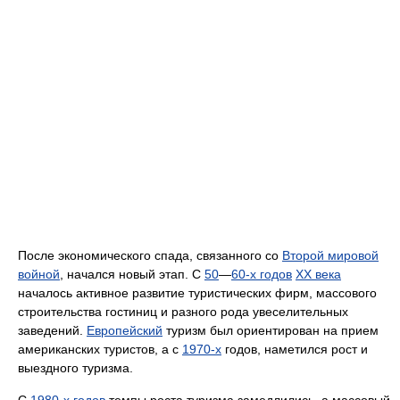
После экономического спада, связанного со
Второй мировой
войной
, начался новый этап. С
50
—
60-х годов
XX века
началось активное развитие туристических фирм, массового
строительства гостиниц и разного рода увеселительных
заведений.
Европейский
туризм был ориентирован на прием
американских туристов, а с
1970-х
годов, наметился рост и
выездного туризма.
С
1980-х годов
темпы роста туризма замедлились, а массовый