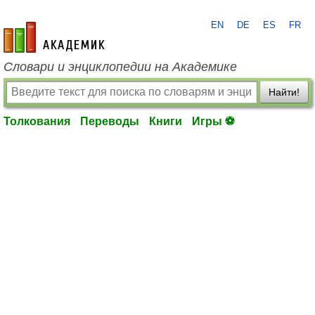
EN
DE
ES
FR
academic.ru
Словари и энциклопедии на Академике
Найти!
Толкования
Переводы
Книги
Игры ⚽