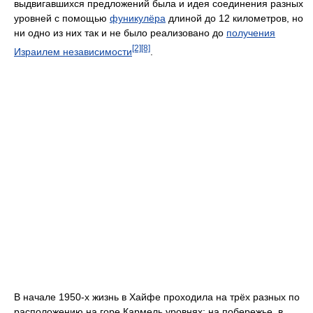
выдвигавшихся предложений была и идея соединения разных
уровней с помощью
фуникулёра
длиной до 12 километров, но
ни одно из них так и не было реализовано до
получения
[2]
[8]
Израилем независимости
.
В начале 1950-х жизнь в Хайфе проходила на трёх разных по
расположению на горе Кармель уровнях: на побережье, в