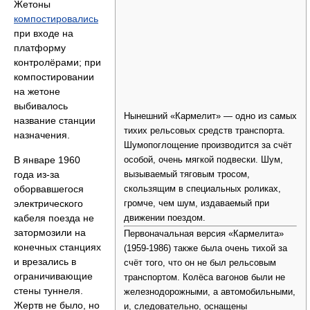
Жетоны
компостировались
при входе на
платформу
контролёрами; при
компостировании
на жетоне
выбивалось
Нынешний «Кармелит» — одно из самых
название станции
тихих рельсовых средств транспорта.
назначения.
Шумопоглощение производится за счёт
В январе 1960
особой, очень мягкой подвески. Шум,
года из-за
вызываемый тяговым тросом,
оборвавшегося
скользящим в специальных роликах,
электрического
громче, чем шум, издаваемый при
кабеля поезда не
движении поездом.
затормозили на
Первоначальная версия «Кармелита»
конечных станциях
(1959-1986) также была очень тихой за
и врезались в
счёт того, что он не был рельсовым
ограничивающие
транспортом. Колёса вагонов были не
стены туннеля.
железнодорожными, а автомобильными,
Жертв не было, но
и, следовательно, оснащены