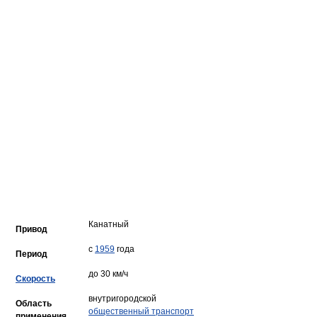
Канатный
Привод
с
1959
года
Период
до 30 км/ч
Скорость
внутригородской
Область
общественный транспорт
применения