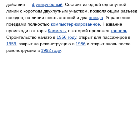
действия —
фуникулёрный
. Состоит из одной однопутной
линии с коротким двухпутным участком, позволяющим разъезд
поездов; на линии шесть станций и два
поезда
. Управление
поездами полностью
компьютеризированное
. Название
происходит от горы
Кармель
, в которой проложен
тоннель
.
Строительство начато в
1956 году
, открыт для пассажиров в
1959
, закрыт на реконструкцию в
1986
и открыт вновь после
реконструкции в
1992 году
.