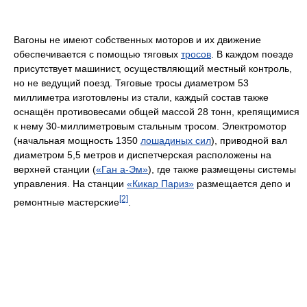
Вагоны не имеют собственных моторов и их движение
обеспечивается с помощью тяговых
тросов
. В каждом поезде
присутствует машинист, осуществляющий местный контроль,
но не ведущий поезд. Тяговые тросы диаметром 53
миллиметра изготовлены из стали, каждый состав также
оснащён противовесами общей массой 28 тонн, крепящимися
к нему 30-миллиметровым стальным тросом. Электромотор
(начальная мощность 1350
лошадиных сил
), приводной вал
диаметром 5,5 метров и диспетчерская расположены на
верхней станции (
«Ган а-Эм»
), где также размещены системы
управления. На станции
«Кикар Париз»
размещается депо и
[2]
ремонтные мастерские
.