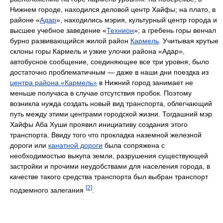
Нижнем городе, находился деловой центр Хайфы; на плато, в
районе «
Адар
», находились мэрия, культурный центр города и
высшее учебное заведение «
Технион
»; а гребень горы венчал
бурно развивающийся жилой район
Кармель
. Учитывая крутые
склоны горы Кармель и узкие улочки района «Адар»,
автобусное сообщение, соединяющее все три уровня, было
достаточно проблематичным — даже в наши дни поездка из
центра района «Кармель»
в Нижний город занимает не
меньше получаса в случае отсутствия пробок. Поэтому
возникла нужда создать новый вид транспорта, облегчающий
путь между этими центрами городской жизни. Тогдашний мэр
Хайфы Аба Хуши проявил инициативу создания этого
транспорта. Ввиду того что прокладка наземной железной
дороги или
канатной дороги
была сопряжена с
необходимостью выкупа земли, разрушения существующей
застройки и прочими неудобствами для населения города, в
качестве такого средства транспорта был выбран транспорт
[2]
подземного залегания
.