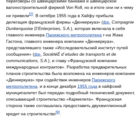
переговоры со швейцарскими банками и швейцарской
вагоностроительной фирмой Von Roll, но в итоге они ни к чему
[2]
не привели
. В октябре 1955 года в Хайфу прибыла
делегация французской фирмы «Дюнкеркуаз» (
фр.
Compagnie
Dunkerquoise D’Enterprises, S.A.
), которая включала в себя
главного инженера
Парижского метрополитена
г-на Жака
Гастона, главного инженера компании «Дюнкеркуаз»,
представлявшего также «Исследовательский институт путей
сообщения» (
фр.
SociétéÉ d´etudes de transports et de
communications, S.A.
), и главу «Французской компании
международных контрактов». Разработка предварительных
планов строительства была возложена на инженеров компании
«Дюнкеркуаз» при содействии инженеров
Парижского
метрополитена
, и в конце декабря
1955 года
в хайфский
муниципалитет был передан подробный технический документ,
описывающий строительство «Кармелита». Французская
сторона также соглашалась предоставить двухмиллионный
[9]
кредит на строительство
.