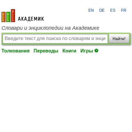
EN
DE
ES
FR
academic.ru
Словари и энциклопедии на Академике
Найти!
Толкования
Переводы
Книги
Игры ⚽