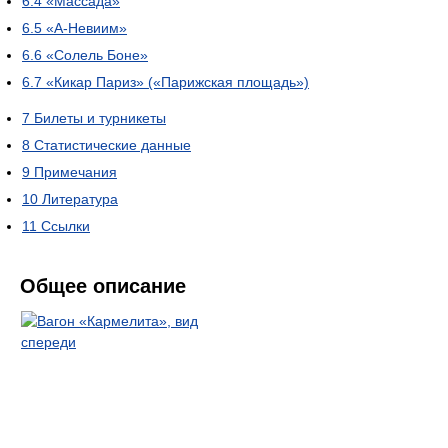
6.4
«Массада»
6.5
«А-Невиим»
6.6
«Солель Боне»
6.7
«Кикар Париз» («Парижская площадь»)
7
Билеты и турникеты
8
Статистические данные
9
Примечания
10
Литература
11
Ссылки
Общее описание