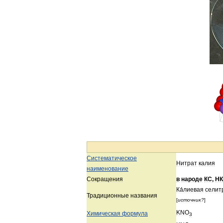
Систематическое
Нитрат
калия
наименование
Сокращения
в
народе
КС
,
НК
Ка́лиевая
селит
Традиционные
названия
[
источник
?
]
KNO
Химическая
формула
3