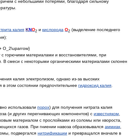
причем
с
небольшими
потерями
,
благодаря
сильному
ературы
.
трита
калия
K
N
O
и
кислорода
O
(
выделение
последнего
2
2
ия
)
:
т
с
горючими
материалами
и
восстановителями
,
при
м
.
В
смеси
с
некоторыми
органическими
материалами
склонен
чения
калия
электролизом
,
однако
из
-
за
высоких
я
в
этом
состоянии
предпочтительнее
гидроксид
калия
.
ивно
использовали
порох
)
для
получения
нитрата
калия
оза
(
и
других
перегнивающих
компонентов
)
с
известняком
,
ковым
материалом
с
прослойками
из
соломы
или
хвороста
,
ующихся
газов
.
При
гниении
навоза
образовывался
аммиак
,
ломы
,
подвергался
нитрификации
и
превращался
вначале
в