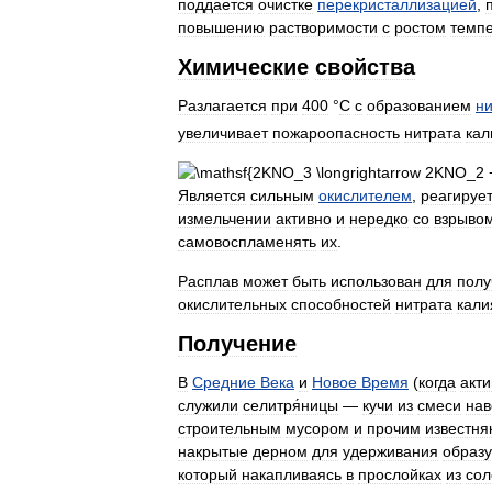
поддается
очистке
перекристаллизацией
,
повышению
растворимости
с
ростом
темп
Химические
свойства
Разлагается
при
400
°
C
с
образованием
ни
увеличивает
пожароопасность
нитрата
кал
Является
сильным
окислителем
,
реагируе
измельчении
активно
и
нередко
со
взрыво
самовоспламенять
их
.
Расплав
может
быть
использован
для
полу
окислительных
способностей
нитрата
кали
Получение
В
Средние
Века
и
Новое
Время
(
когда
акт
служили
селитря́ницы
—
кучи
из
смеси
нав
строительным
мусором
и
прочим
известня
накрытые
дерном
для
удерживания
образ
который
накапливаясь
в
прослойках
из
со