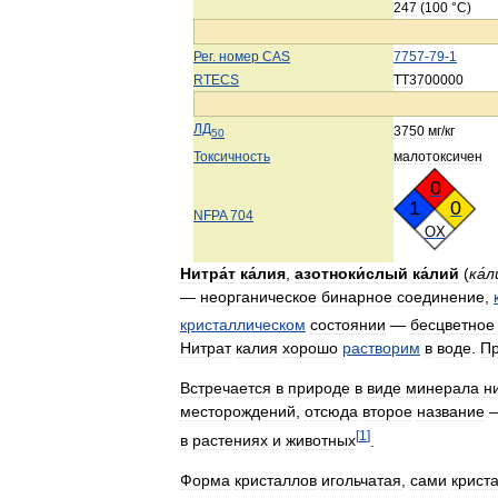
247
(
100
°
C
)
Рег
.
номер
CAS
7757
-
79
-
1
RTECS
TT3700000
ЛД
3750
мг
/
кг
50
Токсичность
малотоксичен
0
1
0
NFPA
704
OX
Нитра́т
ка́лия
,
азотноки́слый
ка́лий
(
ка́
—
неорганическое
бинарное
соединение
,
кристаллическом
состоянии
—
бесцветное
Нитрат
калия
хорошо
растворим
в
воде
.
Пр
Встречается
в
природе
в
виде
минерала
н
месторождений
,
отсюда
второе
название
[
1
]
в
растениях
и
животных
.
Форма
кристаллов
игольчатая
,
сами
крист