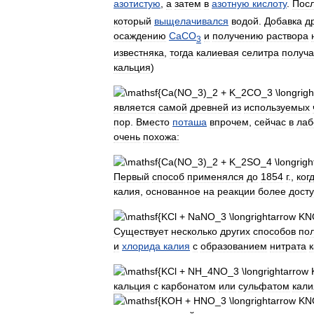
азотистую
,
а
затем
в
азотную
кислоту
.
Пос
который
выщелачивался
водой
.
Добавка
д
осаждению
CaCO
и
получению
раствора
3
известняка
,
тогда
калиевая
селитра
получа
кальция
)
является
самой
древней
из
используемых
пор
.
Вместо
поташа
впрочем
,
сейчас
в
лаб
очень
похожа:
Первый
способ
применялся
до
1854
г
.,
ког
калия
,
основанное
на
реакции
более
дост
Существует
несколько
других
способов
по
и
хлорида
калия
с
образованием
нитрата
кальция
с
карбонатом
или
сульфатом
кали