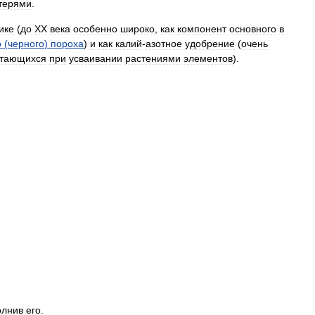
терями
.
ике
(
до
XX
века
особенно
широко
,
как
компонент
основного
в
о
(
черного
)
пороха
)
и
как
калий
-
азотное
удобрение
(
очень
етающихся
при
усваивании
растениями
элементов
).
олнив
его
.