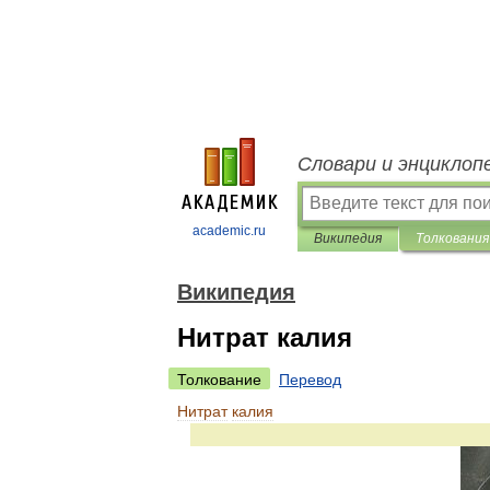
Словари и энциклоп
academic.ru
Википедия
Толкования
Википедия
Нитрат калия
Толкование
Перевод
Нитрат
калия