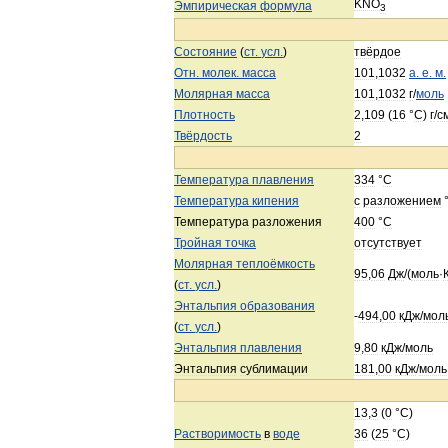
KNO
Эмпирическая
формула
3
Состояние
(
ст
.
усл
.
)
твёрдое
Отн
.
молек
.
масса
101
,
1032
а
.
е
.
м
.
Молярная
масса
101
,
1032
г
/
моль
Плотность
2
,
109
(
16
°
C
)
г
/
с
Твёрдость
2
Температура
плавления
334
°
C
Температура
кипения
с
разложением
Температура
разложения
400
°
C
Тройная
точка
отсутствует
Молярная
теплоёмкость
95
,
06
Дж
/(
моль
·
(
ст
.
усл
.
)
Энтальпия
образования
-
494
,
00
кДж
/
мол
(
ст
.
усл
.
)
Энтальпия
плавления
9
,
80
кДж
/
моль
Энтальпия
сублимации
181
,
00
кДж
/
моль
13
,
3
(
0
°
C
)
Растворимость
в
воде
36
(
25
°
C
)