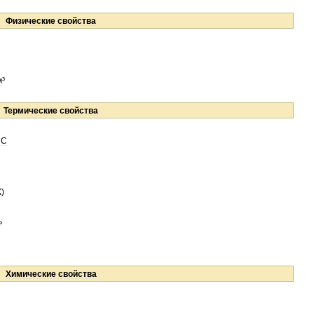
Физические
свойства
м
³
Термические
свойства
°
C
К
)
ь
Химические
свойства