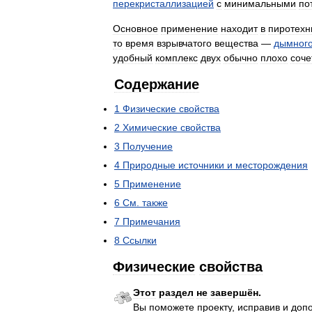
перекристаллизацией
с
минимальными
по
Основное
применение
находит
в
пиротехн
то
время
взрывчатого
вещества
—
дымног
удобный
комплекс
двух
обычно
плохо
соч
Содержание
1
Физические
свойства
2
Химические
свойства
3
Получение
4
Природные
источники
и
месторождения
5
Применение
6
См
.
также
7
Примечания
8
Ссылки
Физические
свойства
Этот
раздел
не
завершён
.
Вы
поможете
проекту
,
исправив
и
доп