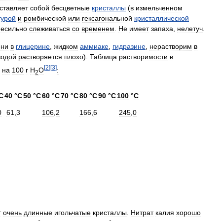
ставляет
собой
бесцветные
кристаллы
(
в
измельченном
турой
и
ромбической
или
гексагональной
кристаллической
несильно
слеживаться
со
временем
.
Не
имеет
запаха
,
нелетуч
.
ени
в
глицерине
,
жидком
аммиаке
,
гидразине
,
нерастворим
в
водой
растворяется
плохо
).
Таблица
растворимости
в
[
2
]
[
3
]
на
100
г
H
O
:
2
С
40
°
С
50
°
С
60
°
С
70
°
С
80
°
С
90
°
С
100
°
С
0
61
,
3
106
,
2
166
,
6
245
,
0
т
очень
длинные
игольчатые
кристаллы
.
Нитрат
калия
хорошо