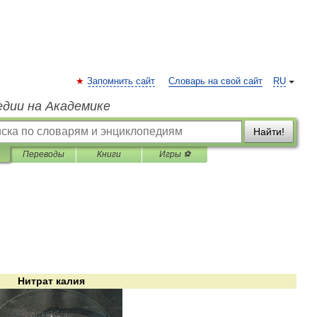
Запомнить сайт
Словарь на свой сайт
RU
едии на Академике
Найти!
Переводы
Книги
Игры ⚽
Нитрат
калия