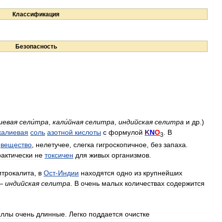
Классификация
Безопасность
лиевая
сели́тра
,
кали́йная
селитра
,
индийская
селитра
и
др
.)
калиевая
соль
азотной
кислоты
с
формулой
K
N
O
.
В
3
вещество
,
нелетучее
,
слегка
гигроскопичное
,
без
запаха
.
актически
не
токсичен
для
живых
организмов
.
итрокалита
,
в
Ост
-
Индии
находятся
одно
из
крупнейших
—
индийская
селитра
.
В
очень
малых
количествах
содержится
аллы
очень
длинные
.
Легко
поддается
очистке