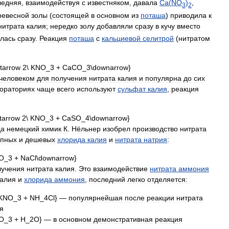
ледняя
,
взаимодействуя
с
известняком
,
давала
Ca
(
NO
)
,
3
2
ревесной
золы
(
состоящей
в
основном
из
поташа
)
приводила
к
нитрата
калия
;
нередко
золу
добавляли
сразу
в
кучу
вместо
лась
сразу
.
Реакция
поташа
с
кальциевой
селитрой
(
нитратом
человеком
для
получения
нитрата
калия
и
популярна
до
сих
ораториях
чаще
всего
используют
сульфат
калия
,
реакция
да
немецкий
химик
К
.
Нёльнер
изобрел
производство
нитрата
упных
и
дешевых
хлорида
калия
и
нитрата
натрия
:
лучения
нитрата
калия
.
Это
взаимодействие
нитрата
аммония
калия
и
хлорида
аммония
,
последний
легко
отделяется:
—
популярнейшая
после
реакции
нитрата
я
—
в
основном
демонстративная
реакция