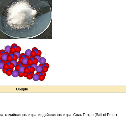
Общие
ра
,
кали́йная
селитра
,
индийская
селитра
,
Соль
Петра
(
Salt
of
Peter
)