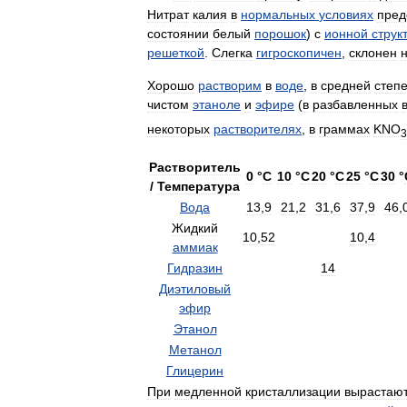
Нитрат
калия
в
нормальных
условиях
пред
состоянии
белый
порошок
)
с
ионной
струк
решеткой
.
Слегка
гигроскопичен
,
склонен
Хорошо
растворим
в
воде
,
в
средней
степ
чистом
этаноле
и
эфире
(
в
разбавленных
некоторых
растворителях
,
в
граммах
KNO
3
Растворитель
0
°
С
10
°
С
20
°
С
25
°
С
30
°
/
Температура
Вода
13
,
9
21
,
2
31
,
6
37
,
9
46
,
Жидкий
10
,
52
10
,
4
аммиак
Гидразин
14
Диэтиловый
эфир
Этанол
Метанол
Глицерин
При
медленной
кристаллизации
вырастаю