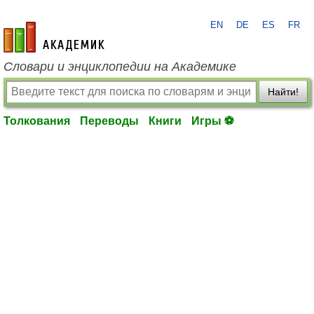
EN
DE
ES
FR
academic.ru
Словари и энциклопедии на Академике
Найти!
Толкования
Переводы
Книги
Игры ⚽