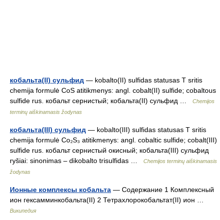
кобальта(II) сульфид
— kobalto(II) sulfidas statusas T sritis
chemija formulė CoS atitikmenys: angl. cobalt(II) sulfide; cobaltous
sulfide rus. кобальт сернистый; кобальта(II) сульфид …
Chemijos
terminų aiškinamasis žodynas
кобальта(III) сульфид
— kobalto(III) sulfidas statusas T sritis
chemija formulė Co₂S₃ atitikmenys: angl. cobaltic sulfide; cobalt(III)
sulfide rus. кобальт сернистый окисный; кобальта(III) сульфид
ryšiai: sinonimas – dikobalto trisulfidas …
Chemijos terminų aiškinamasis
žodynas
Ионные комплексы кобальта
— Содержание 1 Комплексный
ион гексамминкобальта(II) 2 Тетрахлорокобальтат(II) ион …
Википедия