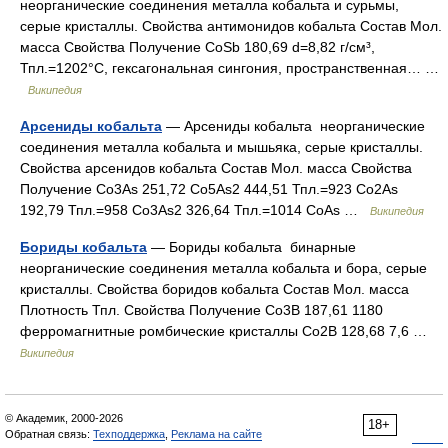
неорганические соединения металла кобальта и сурьмы,
серые кристаллы. Свойства антимонидов кобальта Состав Мол.
масса Свойства Получение CoSb 180,69 d=8,82 г/см³,
Тпл.=1202°С, гексагональная сингония, пространственная… …
Википедия
Арсениды кобальта
— Арсениды кобальта неорганические
соединения металла кобальта и мышьяка, серые кристаллы.
Свойства арсенидов кобальта Состав Мол. масса Свойства
Получение Co3As 251,72 Co5As2 444,51 Тпл.=923 Co2As
192,79 Тпл.=958 Co3As2 326,64 Тпл.=1014 CoAs …
Википедия
Бориды кобальта
— Бориды кобальта бинарные
неорганические соединения металла кобальта и бора, серые
кристаллы. Свойства боридов кобальта Состав Мол. масса
Плотность Тпл. Свойства Получение Co3B 187,61 1180
ферромагнитные ромбические кристаллы Co2B 128,68 7,6 …
Википедия
© Академик, 2000-2026
18+
Обратная связь:
Техподдержка
,
Реклама на сайте