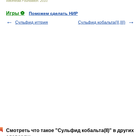
Wikimedia Foundation
.
2010
.
Игры ⚽
Поможем сделать НИР
Сульфид иттрия
Сульфид кобальта(II,III)
Смотреть что такое "Сульфид кобальта(II)" в других