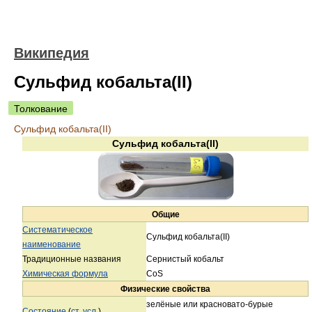
Википедия
Сульфид кобальта(II)
Толкование
Сульфид кобальта(II)
Сульфид кобальта(II)
Общие
Систематическое
Сульфид кобальта(II)
наименование
Традиционные названия
Сернистый кобальт
Химическая формула
CoS
Физические свойства
зелёные или красновато-бурые
Состояние
(
ст. усл.
)