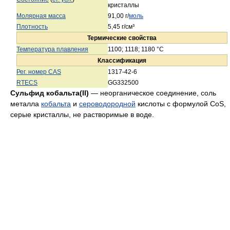
кристаллы
Молярная масса
91,00 г/
моль
Плотность
5,45 г/см³
Термические свойства
Температура плавления
1100; 1118; 1180 °C
Классификация
Рег. номер CAS
1317-42-6
RTECS
GG332500
Сульфид кобальта(II)
— неорганическое соединение, соль
металла
кобальта
и
сероводородной
кислоты с формулой CoS,
серые кристаллы, не растворимые в воде.