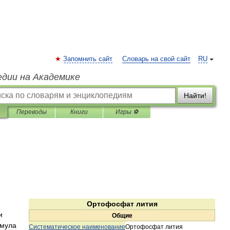
Запомнить сайт
Словарь на свой сайт
RU
едии на Академике
Найти!
Переводы
Книги
Игры ⚽
Ортофосфат
лития
и
Общие
мула
Систематическое
наименование
Ортофосфат
лития