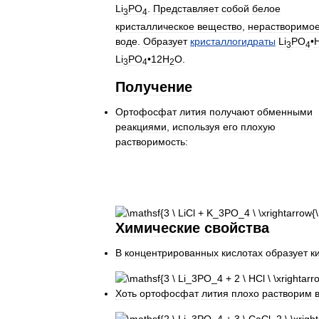
Li
PO
.
Представляет
собой
белое
3
4
кристаллическое
вещество
,
нерастворимо
воде
.
Образует
кристаллогидраты
Li
PO
•
3
4
Li
PO
•
12H
O
.
3
4
2
Получение
Ортофосфат
лития
получают
обменными
реакциями
,
используя
его
плохую
растворимость:
Химические
свойства
В
концентрированных
кислотах
образует
к
Хоть
ортофосфат
лития
плохо
растворим