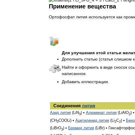
Применение
вещества
Ортофосфат
лития
используется
как
пром
Для
улучшения
этой
статьи
жела
Дополнить
статью
(
статья
слишком
Найти
и
оформить
в
виде
сносок
сс
написанное
.
Добавить
иллюстрации
.
Соединения
лития
Азид
лития
(
LiN
) •
Алюминат
лития
(
LiAlO
) 
3
2
(
CH
COOLi
) •
Ацетиленид
лития
(
Li
C
) •
Бенз
3
2
2
(
LiBrO
) •
Бромид
лития
(
LiBr
) •
Гексафторфо
3