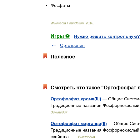
Фосфаты
Wikimedia
Foundation
.
2010
.
Игры ⚽
Нужно решить контрольную?
Ортотропия
Полезное
Смотреть что такое "Ортофосфат л
Ортофосфат хрома(III)
— Общие Системат
Традиционные названия Фосфорнокислый
Википедия
Ортофосфат марганца(II)
— Общие Систе
Традиционные названия Фосфорнокислый
свойства …
Википедия