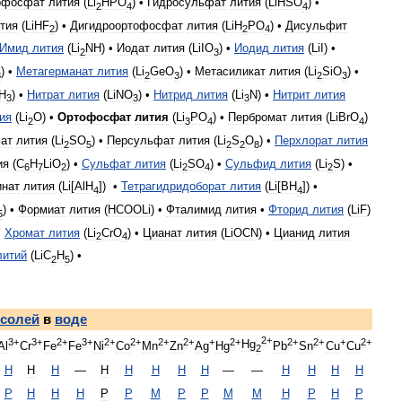
офосфат
лития
(
Li
HPO
) •
Гидросульфат
лития
(
LiHSO
) •
2
4
4
тия
(
LiHF
) •
Дигидроортофосфат
лития
(
LiH
PO
) •
Дисульфит
2
2
4
Имид
лития
(
Li
NH
) •
Иодат
лития
(
LiIO
) •
Иодид
лития
(
LiI
) •
2
3
) •
Метагерманат
лития
(
Li
GeO
) •
Метасиликат
лития
(
Li
SiO
) •
3
2
3
2
3
H
) •
Нитрат
лития
(
LiNO
) •
Нитрид
лития
(
Li
N
) •
Нитрит
лития
3
3
3
ия
(
Li
O
) •
Ортофосфат
лития
(
Li
PO
) •
Пербромат
лития
(
LiBrO
)
2
3
4
4
ат
лития
(
Li
SO
) •
Персульфат
лития
(
Li
S
O
) •
Перхлорат
лития
2
5
2
2
8
ия
(
C
H
LiO
) •
Сульфат
лития
(
Li
SO
) •
Сульфид
лития
(
Li
S
) •
6
7
2
2
4
2
инат
лития
(
Li
[
AlH
]) •
Тетрагидридоборат
лития
(
Li
[
BH
]) •
4
4
) •
Формиат
лития
(
HCOOLi
) •
Фталимид
лития
•
Фторид
лития
(
LiF
)
5
•
Хромат
лития
(
Li
CrO
) •
Цианат
лития
(
LiOCN
) •
Цианид
лития
2
4
литий
(
LiС
H
) •
2
5
солей
в
воде
2
+
3
+
3
+
2
+
3
+
2
+
2
+
2
+
2
+
+
2
+
2
+
2
+
+
2
+
Hg
Al
Cr
Fe
Fe
Ni
Co
Mn
Zn
Ag
Hg
Pb
Sn
Cu
Cu
2
Н
Н
Н
—
Н
Н
Н
Н
Н
—
—
Н
Н
Н
Н
Р
Н
Н
Н
Р
Р
М
Р
Р
М
М
Н
Р
Н
Р