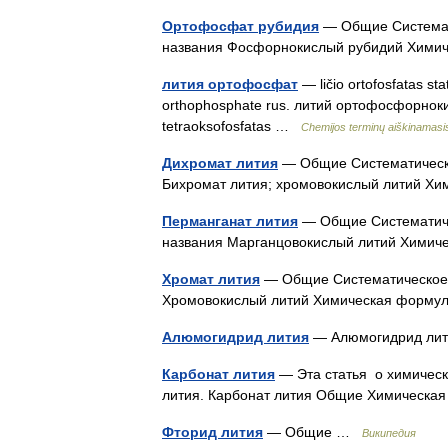
Ортофосфат рубидия
— Общие Системат
названия Фосфорнокислый рубидий Хими
лития ортофосфат
— ličio ortofosfatas sta
orthophosphate rus. литий ортофосфорнокисл
tetraoksofosfatas …
Chemijos terminų aiškinamas
Дихромат лития
— Общие Систематическ
Бихромат лития; хромовокислый литий Х
Перманганат лития
— Общие Систематиче
названия Марганцовокислый литий Химич
Хромат лития
— Общие Систематическое 
Хромовокислый литий Химическая формул
Алюмогидрид лития
— Алюмогидрид л
Карбонат лития
— Эта статья о химическ
лития. Карбонат лития Общие Химическ
Фторид лития
— Общие …
Википедия