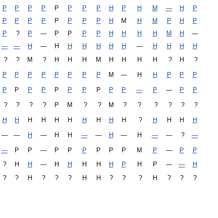
Р
Р
Р
Р
Р
Р
Р
Р
Н
Р
Н
М
—
Н
Р
Р
Р
Р
Р
Р
Р
Р
Р
Н
М
Н
М
Р
H
Р
Р
?
Р
—
Р
Р
Р
Р
Н
Н
Н
Н
М
Н
—
—
—
Н
—
Н
Н
Н
Н
Н
Н
—
Н
Н
Н
Н
?
?
М
?
Н
Н
Н
М
Н
Н
Н
Н
?
Н
?
Р
Р
Р
Р
Р
Р
Р
Р
М
—
Н
Н
Р
Р
Р
Р
Р
Р
Р
Р
Р
Р
Р
Р
Р
—
Р
—
Р
Р
?
?
?
?
Р
М
?
?
М
?
?
?
?
?
?
Н
Н
Н
Н
Н
Н
Н
Н
Н
Н
?
Н
Н
Н
Н
—
—
Н
—
Н
Н
—
—
Н
—
Н
—
—
?
—
—
Р
Р
—
Р
Р
Р
Р
Р
Р
М
Р
—
Р
Р
?
Н
Н
—
Н
Н
Н
Н
Н
Р
Н
Р
—
—
Н
?
?
Н
?
?
?
Н
Н
?
?
?
Н
?
?
?