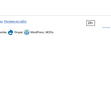
ка
,
Реклама на сайте
18+
omla,
Drupal,
WordPress, MODx.