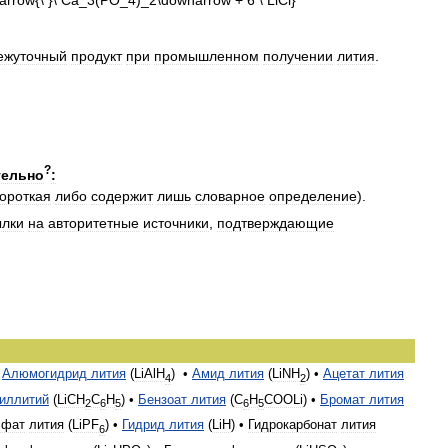
ежуточный
продукт
при
промышленном
получении
лития
.
?
тельно
:
короткая
либо
содержит
лишь
словарное
определение
).
ылки
на
авторитетные
источники
,
подтверждающие
•
Алюмогидрид
лития
(
LiAlH
) •
Амид
лития
(
LiNH
) •
Ацетат
лития
4
2
иллитий
(
LiСH
С
H
) •
Бензоат
лития
(
C
H
COOLi
) •
Бромат
лития
2
6
5
6
5
сфат
лития
(
LiPF
) •
Гидрид
лития
(
LiH
) •
Гидрокарбонат
лития
6