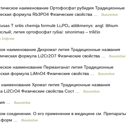
ическое наименование Ортофосфат рубидия Традиционные
ческая формула Rb3PO4 Физические свойства …
Википедия
tusas T sritis chemija formulė Li₃PO₄ atitikmenys: angl. lithium
ый; лития ортофосфат ryšiai: sinonimas – triličio
is žodynas
ое наименование Дихромат лития Традиционные названия
имическая формула Li2Cr2O7 Физические свойства …
Википедия
ское наименование Перманганат лития Традиционные
еская формула LiMnO4 Физические свойства …
Википедия
наименование Хромат лития Традиционные названия
а Li2CrO4 Физические свойства Сост …
Википедия
ития …
Википедия
ом соединении. О его применении в медицине см. Препараты
ая форм …
Википедия