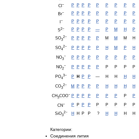
−
P
P
P
P
Р
Р
Р
Р
Р
Cl
−
P
P
P
P
Р
Р
Р
Р
Р
Br
−
P
P
P
P
Р
Р
Р
Р
Р
I
2−
P
P
P
P
—
Р
М
Н
Р
S
2−
P
P
P
P
Р
М
М
М
Н
SO
3
2−
P
P
P
P
Р
Н
М
Р
Н
SO
4
−
P
P
P
P
Р
Р
Р
Р
Р
NO
3
−
P
P
P
P
Р
Р
Р
Р
Р
NO
2
3−
P
Н
P
P
—
Н
Н
Н
Н
PO
4
2−
М
Р
P
P
Р
Н
Н
Н
Н
CO
3
−
P
Р
P
P
Р
Р
Р
Р
Р
CH
COO
3
−
P
Р
P
P
Р
Р
Р
Р
Р
CN
2−
H
Н
P
P
?
Н
Н
Н
Н
SiO
3
Категории:
Соединения
лития