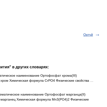
Ортуй
ития" в других словарях:
ическое наименование Ортофосфат хрома(III)
 хром Химическая формула CrPO4 Физические свойства …
матическое наименование Ортофосфат марганца(II)
 марганец Химическая формула Mn3(PO4)2 Физические