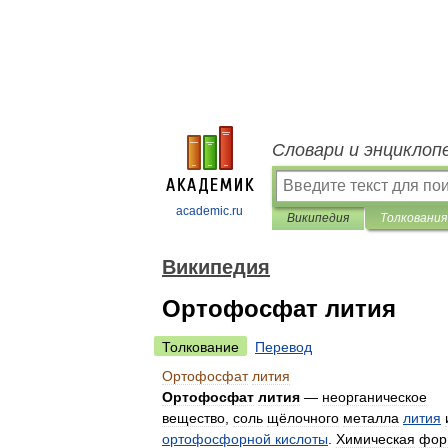
Словари и энциклоп
academic.ru
Википедия
Толкования
Википедия
Ортофосфат лития
Толкование
Перевод
Ортофосфат
лития
Ортофосфат
лития
—
неорганическое
вещество
,
соль
щёлочного
металла
лития
ортофосфорной
кислоты
.
Химическая
фор