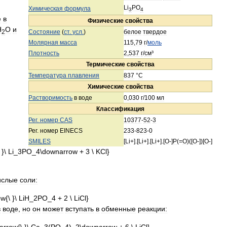
Li
PO
Химическая
формула
3
4
е
в
Физические
свойства
H
O
и
2
Состояние
(
ст
.
усл
.
)
белое
твердое
Молярная
масса
115
,
79
г
/
моль
Плотность
2
,
537
г
/
см
³
Термические
свойства
Температура
плавления
837
°
C
Химические
свойства
Растворимость
в
воде
0
,
030
г
/
100
мл
Классификация
Рег
.
номер
CAS
10377
-
52
-
3
Рег
.
номер
EINECS
233
-
823
-
0
SMILES
[
Li
+].[
Li
+].[
Li
+].[
O
-]
P
(=
O
)([
O
-])[
O
-]
ислые
соли:
в
воде
,
но
он
может
вступать
в
обменные
реакции: