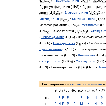
(
LiHCO
) •
Гидроксид
лития
(
LiOH
) •
Гидроорт
3
Гидросульфид
лития
(
LiHS
) •
Гидрофторид
ли
лития
(
Li
S
O
) •
Дихромат
лития
(
Li
Cr
O
) •
2
2
5
2
2
7
Карбид
лития
(
Li
С
) •
Карбонат
лития
(
Li
CO
2
2
2
Метафосфат
лития
(
LiPO
) •
Метиллитий
(
LiС
3
(
LiNO
) •
Оксалат
лития
(
Li
C
O
) •
Оксид
лит
2
2
2
4
•
Пероксид
лития
(
Li
O
) •
Пероксомоносульф
2
2
(
LiClO
) •
Силицид
лития
(
Li
Si
) •
Сорбат
лит
4
6
2
Сульфит
лития
(
Li
SO
) •
Тетрагидридоалюм
2
3
Тиоцианат
лития
(
LiSCN
) •
Фениллитий
(
LiС
H
6
•
Хлорат
лития
(
LiClO
) •
Хлорид
лития
(
LiCl
) 
3
(
LiCN
) •
Цианоаурат
лития
(
Li
[
Au
(
CN
)
] •
Этил
2
Растворимость
кислот
,
оснований
и
+
+
+
+
+
2
+
2
+
2
+
2
+
NH
H
Li
K
Na
Ba
Ca
Mg
Sr
4
−
P
P
P
—
P
М
Н
М
OH
−
P
Н
P
P
Р
М
Н
Н
М
F