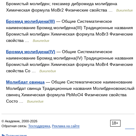
Бромистый молибден; гексамер дибромида молибдена
Химическая формула MoBr2 Физические свойства …
Википедия
Бромид молибдена(III)
— Общие Систематическое
наименование Бромид молибдена(III) Традиционные названия
Бромистый молибден Химическая формула MoBr3 Физические
свойства …
Википедия
Бромид молибдена(IV)
— Общие Систематическое
наименование Бромид молибдена(IV) Традиционные названия
Бромистый молибден Химическая формула MoBr4 Физические
свойства Со …
Википедия
Молибдат свинца
— Общие Систематическое наименование
Молибдат свинца Традиционные названия Молибденовокислый
свинец Химическая формула PbMoO4 Физические свойства
Состо …
Википедия
© Академик, 2000-2026
18+
Обратная связь:
Техподдержка
,
Реклама на сайте
👣 Путешествия