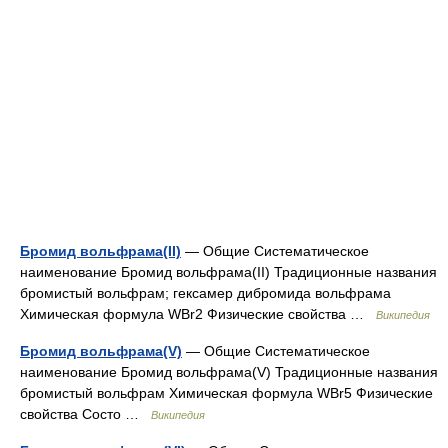
Бромид вольфрама(II)
— Общие Систематическое
наименование Бромид вольфрама(II) Традиционные названия
бромистый вольфрам; гексамер дибромида вольфрама
Химическая формула WBr2 Физические свойства …
Википедия
Бромид вольфрама(V)
— Общие Систематическое
наименование Бромид вольфрама(V) Традиционные названия
бромистый вольфрам Химическая формула WBr5 Физические
свойства Состо …
Википедия