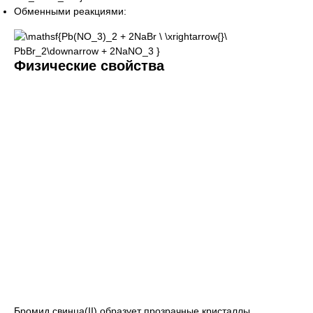
Обменными реакциями:
Физические свойства
Бромид свинца(II) образует прозрачные кристаллы