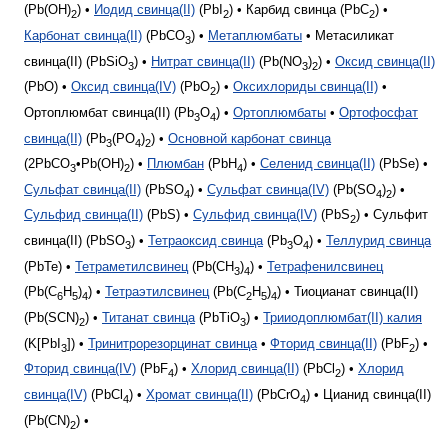
(Pb(OH)
) •
Иодид свинца(II)
(PbI
) • Карбид свинца (PbC
) •
2
2
2
Карбонат свинца(II)
(PbCO
) •
Метаплюмбаты
• Метасиликат
3
свинца(II) (PbSiO
) •
Нитрат свинца(II)
(Pb(NO
)
) •
Оксид свинца(II)
3
3
2
(PbO) •
Оксид свинца(IV)
(PbO
) •
Оксихлориды свинца(II)
•
2
Ортоплюмбат свинца(II) (Pb
O
) •
Ортоплюмбаты
•
Ортофосфат
3
4
свинца(II)
(Pb
(PO
)
) •
Основной карбонат свинца
3
4
2
(2PbCO
•Pb(OH)
) •
Плюмбан
(PbH
) •
Селенид свинца(II)
(PbSe) •
3
2
4
Сульфат свинца(II)
(PbSO
) •
Сульфат свинца(IV)
(Pb(SO
)
) •
4
4
2
Сульфид свинца(II)
(PbS) •
Сульфид свинца(IV)
(PbS
) • Сульфит
2
свинца(II) (PbSO
) •
Тетраоксид свинца
(Pb
O
) •
Теллурид свинца
3
3
4
(PbTe) •
Тетраметилсвинец
(Pb(CH
)
) •
Тетрафенилсвинец
3
4
(Pb(C
H
)
) •
Тетраэтилсвинец
(Pb(C
H
)
) • Тиоцианат свинца(II)
6
5
4
2
5
4
(Pb(SCN)
) •
Титанат свинца
(PbTiO
) •
Трииодоплюмбат(II) калия
2
3
(K[PbI
]) •
Тринитрорезорцинат свинца
•
Фторид свинца(II)
(PbF
) •
3
2
Фторид свинца(IV)
(PbF
) •
Хлорид свинца(II)
(PbCl
) •
Хлорид
4
2
свинца(IV)
(PbCl
) •
Хромат свинца(II)
(РbСrO
) • Цианид свинца(II)
4
4
(Pb(CN)
) •
2