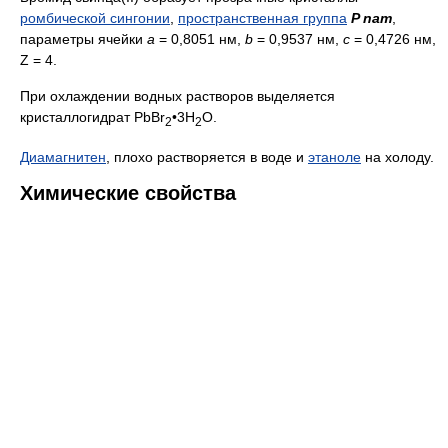
ромбической сингонии
,
пространственная группа
P nam
,
параметры ячейки
a
= 0,8051 нм,
b
= 0,9537 нм,
c
= 0,4726 нм,
Z = 4.
При охлаждении водных растворов выделяется
кристаллогидрат PbBr
•3H
O.
2
2
Диамагнитен
, плохо растворяется в воде и
этаноле
на холоду.
Химические свойства