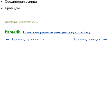
Соединения свинца
Бромиды
Wikimedia Foundation
.
2010
.
Игры ⚽
Поможем решить контрольную работу
Бромид рутения(III)
Бромид скандия