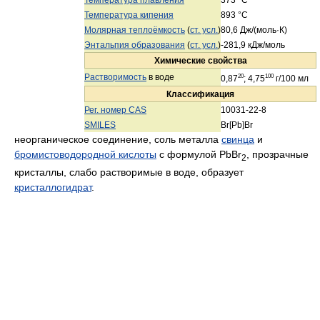
Температура кипения
893 °C
Молярная теплоёмкость
(
ст. усл.
)
80,6 Дж/(моль·К)
Энтальпия образования
(
ст. усл.
)
-281,9 кДж/моль
Химические свойства
Растворимость
в воде
20
100
0,87
; 4,75
г/100 мл
Классификация
Рег. номер CAS
10031-22-8
SMILES
Br[Pb]Br
неорганическое соединение, соль металла
свинца
и
бромистоводородной кислоты
с формулой PbBr
, прозрачные
2
кристаллы, слабо растворимые в воде, образует
кристаллогидрат
.