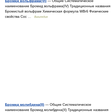
Бромид вольфрама(VI)
— Общие Систематическое
наименование Бромид вольфрама(IV) Традиционные названия
Бромистый вольфрам Химическая формула WBr6 Физические
свойства Сос …
Википедия
Бромид молибдена(II)
— Общие Систематическое
наименование Бромид молибдена(II) Традиционные названия