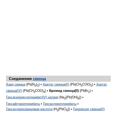
Соединения
свинца
Азид свинца
(Pb(N
)
) •
Ацетат свинца(II)
(Pb(CH
COO)
) •
Ацетат
3
2
3
2
свинца(IV)
(Pb(CH
COO)
) •
Бромид свинца(II)
(PbBr
) •
3
4
2
Гексагидроксоплюмбат(IV) натрия
(Na
[Pb(OH)
]) •
2
6
Гексафтороплюмбаты
•
Гексахлороплюмбаты
•
Гексахлоросвинцовая кислота
(H
[PbCl
]) •
Гидроксид свинца(II)
2
6