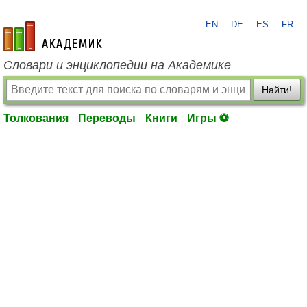
EN
DE
ES
FR
academic.ru
Словари и энциклопедии на Академике
Найти!
Толкования
Переводы
Книги
Игры ⚽