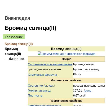
Википедия
Бромид свинца(II)
Толкование
Бромид свинца(II)
Бромид
Бромид свинца(II)
свинца(II)
— бинарное
Общие
Систематическое наименование
Бромид свинца
Традиционные названия
Бромистый свинец
PbBr
Химическая формула
2
Физические свойства
Состояние
(
ст. усл.
)
прозрачные кристаллы
Молярная масса
367,01 г/
моль
Плотность
6,67 г/см³
Термические свойства
Температура плавления
373 °C