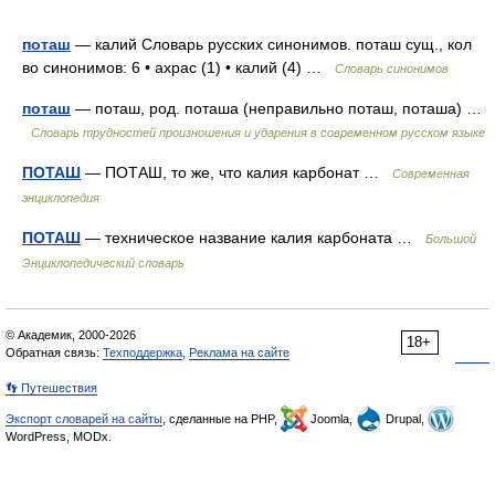
поташ
— калий Словарь русских синонимов. поташ сущ., кол
во синонимов: 6 • ахрас (1) • калий (4) …
Словарь синонимов
поташ
— поташ, род. поташа (неправильно поташ, поташа) …
Словарь трудностей произношения и ударения в современном русском языке
ПОТАШ
— ПОТАШ, то же, что калия карбонат …
Современная
энциклопедия
ПОТАШ
— техническое название калия карбоната …
Большой
Энциклопедический словарь
© Академик, 2000-2026
18+
Обратная связь:
Техподдержка
,
Реклама на сайте
👣 Путешествия
Экспорт словарей на сайты
, сделанные на PHP,
Joomla,
Drupal,
WordPress, MODx.