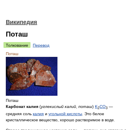
Википедия
Поташ
Толкование
Перевод
Поташ
Поташ
Карбонат калия
(
углекислый калий
,
поташ
)
K
C
O
—
2
3
средняя соль
калия
и
угольной кислоты
. Это белое
кристаллическое вещество, хорошо растворимое в воде.