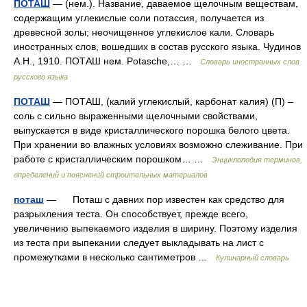
ПОТАШ
— (нем.). Название, даваемое щелочным веществам,
содержащим углекислые соли потассия, получается из
древесной золы; неочищенное углекислое кали. Словарь
иностранных слов, вошедших в состав русского языка. Чудинов
А.Н., 1910. ПОТАШ нем. Potasche,… …
Словарь иностранных слов
русского языка
ПОТАШ
— ПОТАШ, (калий углекислый, карбонат калия) (П) –
соль с сильно выраженными щелочными свойствами,
выпускается в виде кристаллического порошка белого цвета.
При хранении во влажных условиях возможно слеживание. При
работе с кристаллическим порошком… …
Энциклопедия терминов,
определений и пояснений строительных материалов
поташ
— Поташ с давних пор известен как средство для
разрыхления теста. Он способствует, прежде всего,
увеличению выпекаемого изделия в ширину. Поэтому изделия
из теста при выпекании следует выкладывать на лист с
промежутками в несколько сантиметров …
Кулинарный словарь