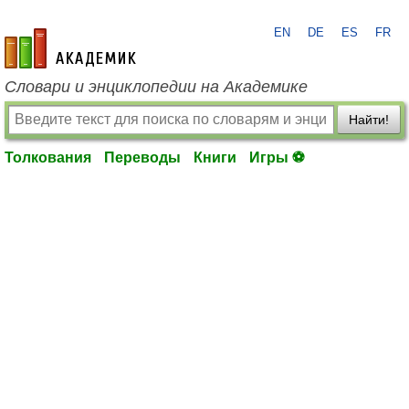
EN
DE
ES
FR
academic.ru
Словари и энциклопедии на Академике
Найти!
Толкования
Переводы
Книги
Игры ⚽