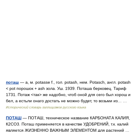
поташ
— а, м. potasse f., гол. potash, нем. Potasch, англ. potash
< pot порошок + ash зола. Уш. 1939. Поташа берковец. Тариф
1731. Потаж <так> же надобно, чтоб оной для сего был хорош и
бел, а естьли онаго достать не можно будет, то возьми из… …
Исторический словарь галлицизмов русского языка
ПОТАШ
— ПОТАШ, техническое название КАРБОНАТА КАЛИЯ,
К2СО3. Поташ применяется в качестве УДОБРЕНИЙ, т.к. калий
является ЖИЗНЕННО ВАЖНЫМ ЭЛЕМЕНТОМ для растений …