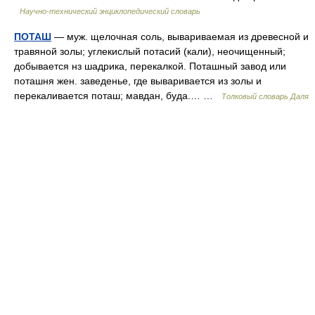
Научно-технический энциклопедический словарь
ПОТАШ
— муж. щелочная соль, вывариваемая из древесной и
травяной золы; углекислый потасий (кали), неочищенный;
добывается нз шадрика, перекалкой. Поташный завод или
поташня жен. заведенье, где вываривается из золы и
перекаливается поташ; мавдан, буда.… …
Толковый словарь Даля