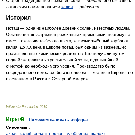
Старое традиционное название соли —
поташ
, оно связано с
латинским наименованием
калия
—
potassium
.
История
Поташ — одна из наиболее древних солей, известных людям.
Обычно поташ загрязнён различными примесями, поэтому не
имеет такого чисто-белого цвета, как измельчённый карбонат
калия. До ХХ века в Европе поташ был одним из важнейших
промышленных химических реагентов. Его получали путём
водной экстракции из растительной золы, с дальнейшей
очисткой до необходимого уровня. Производство было
сосредоточено в местах, богатых лесом — кое-где в Европе, но
в основном в России и Северной Америке.
Wikimedia Foundation
.
2010
.
Игры ⚽
Поможем написать реферат
Синонимы
:
ахрас
,
калий
,
ордаш
,
перлаш
,
удобрение
,
шадрик