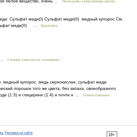
ское белое вещество, очень …
Пестициды и регуляторы роста
и: Сульфат меди(I) Сульфат меди(II) медный купорос См.
сульфат меди(II) …
Википедия
I) …
Cловарь химических синонимов I
: медный купорос, медь сернокислая, сульфат меди.
еский порошок того же цвета, без запаха, своеобразного
оде (1:3) и глицерине (1:4) и почти н …
Отечественные
ка
,
Реклама на сайте
18+