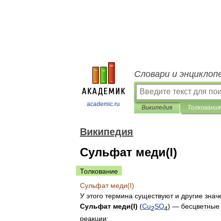
Словари и энциклоп
academic.ru
Википедия
Толкования
Википедия
Сульфат меди(I)
Толкование
Сульфат
меди
(
I
)
У
этого
термина
существуют
и
другие
знач
Сульфат
меди
(
I
)
(
Cu
S
O
) —
бесцветные
2
4
реакции: