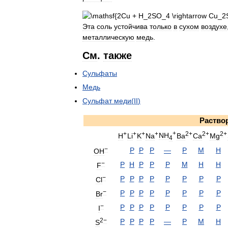
Эта
соль
устойчива
только
в
сухом
воздухе
металлическую
медь
.
См
.
также
Сульфаты
Медь
Сульфат
меди
(
II
)
Раство
+
+
+
+
+
2
+
2
+
2
+
NH
H
Li
K
Na
Ba
Ca
Mg
4
−
P
P
P
—
P
М
Н
OH
−
P
Н
P
P
Р
М
Н
Н
F
−
P
P
P
P
Р
Р
Р
Р
Cl
−
P
P
P
P
Р
Р
Р
Р
Br
−
P
P
P
P
Р
Р
Р
Р
I
2−
P
P
P
P
—
Р
М
Н
S