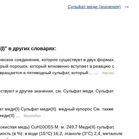
Сульфат меди (значения)
I)" в других словарях:
ское соединение, которое существует в двух формах.
ерый порошок, который мгновенно вступает в реакцию с
ревращается в пятиводный сульфат, который… …
Научно-
ствуют и другие значения, см. Сульфат меди. Сульфат
 меди(I) Сульфат меди(II) медный купорос См. также
 меди(II) …
Википедия
окислая медь) CuH10O5S M. м. 249,7 Меди(II) сульфат,
сть (в %): в воде (15°С) 16,2, этаноле (3°С) 2,4, метаноле