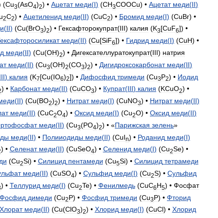
) (
Cu
(
AsO
)
) •
Ацетат
меди
(
I
)
(
СН
СООCu
) •
Ацетат
меди
(
II
)
3
4
2
3
u
C
) •
Ацетиленид
меди
(
II
)
(
CuC
) •
Бромид
меди
(
I
)
(
CuBr
) •
2
2
2
и
(
II
)
(
Cu
(
BrO
)
) •
Гексафторокупрат
(
III
)
калия
(
K
[
CuF
]) •
3
2
3
6
Гексафторосиликат
меди
(
II
)
(
Cu
[
SiF
]) •
Гидрид
меди
(
I
)
(
CuH
) •
6
д
меди
(
II
)
(
Cu
(
OH
)
) •
Дигексателлуратокупрат
(
III
)
натрия
2
ат
меди
(
II
)
(
Cu
(
OH
)
(
CO
)
) •
Дигидроксокарбонат
меди
(
II
)
3
2
3
2
III
)
калия
(
K
[
Cu
(
IO
)
]) •
Дифосфид
тримеди
(
Cu
P
) •
Иодид
7
6
2
3
2
) •
Карбонат
меди
(
II
)
(
CuCO
) •
Купрат
(
III
)
калия
(
KCuO
) •
2
3
2
меди
(
II
)
(
Cu
(
BO
)
) •
Нитрат
меди
(
I
)
(
CuNO
) •
Нитрат
меди
(
II
)
2
2
3
лат
меди
(
II
)
(
CuC
O
) •
Оксид
меди
(
I
)
(
Cu
O
) •
Оксид
меди
(
II
)
2
4
2
ртофосфат
меди
(
II
)
(
Cu
(
PO
)
) • «
Парижская
зелень
»
3
4
2
ады
меди
(
II
)
•
Полииодиды
меди
(
II
)
(
CuI
) •
Роданид
меди
(
I
)
n
) •
Селенат
меди
(
II
)
(
CuSeO
) •
Селенид
меди
(
I
)
(
Cu
Se
) •
2
4
2
ди
(
Cu
Si
) •
Силицид
пентамеди
(
Cu
Si
) •
Силицид
тетрамеди
2
5
ульфат
меди
(
II
)
(
CuSO
) •
Сульфид
меди
(
I
)
(
Cu
S
) •
Сульфид
4
2
) •
Теллурид
меди
(
I
)
(
Cu
Te
) •
Фенилмедь
(
CuC
H
) •
Фосфат
3
2
6
5
Фосфид
димеди
(
Cu
P
) •
Фосфид
тримеди
(
Cu
P
) •
Фторид
2
3
Хлорат
меди
(
II
)
(
Cu
(
ClO
)
) •
Хлорид
меди
(
I
)
(
CuCl
) •
Хлорид
3
2