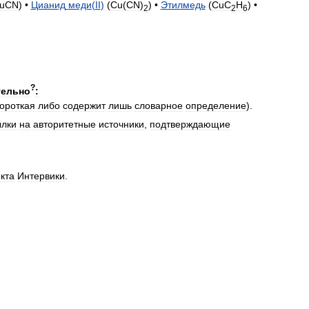
uCN
) •
Цианид
меди
(
II
)
(
Cu
(
CN
)
) •
Этилмедь
(
CuC
H
) •
2
2
6
?
тельно
:
короткая
либо
содержит
лишь
словарное
определение
).
ылки
на
авторитетные
источники
,
подтверждающие
кта
Интервики
.