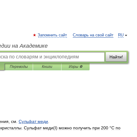
Запомнить сайт
Словарь на свой сайт
RU
едии на Академике
Найти!
Переводы
Книги
Игры ⚽
ения
,
см
.
Сульфат
меди
.
кристаллы
.
Сульфат
меди
(
I
)
можно
получить
при
200
°
C
по