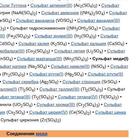
Соли
Туттона
•
Сульфат
актиния
(
III
)
(
Ac
(
SO
)
) •
Сульфат
2
4
3
трия
(
NaAl
(
SO
)
) •
Сульфат
аммония
((
NH
)
SO
) •
Сульфат
4
2
4
2
4
eSO
) •
Сульфат
ванадила
(
VOSO
) •
Сульфат
ванадия
(
III
)
4
4
)
) •
Сульфат
гидроксиаммония
((
NH
OH
)
SO
) •
Сульфат
4
3
3
2
4
III
)
(
Fe
(
SO
)
) •
Сульфат
индия
(
III
)
(
In
(
SO
)
) •
Сульфат
2
4
3
2
4
3
CdSO
) •
Сульфат
калия
(
K
SO
) •
Сульфат
кальция
(
CaSO
) •
4
2
4
4
кобальта
(
III
)
(
Co
(
SO
)
) •
Сульфат
лития
(
Li
SO
) •
Сульфат
2
4
3
2
4
nSO
) •
Сульфат
марганца
(
III
)
(
Mn
(
SO
)
) •
Сульфат
меди
(
I
)
4
2
4
3
льфат
натрия
(
Na
SO
) •
Сульфат
никеля
(
II
)
(
NiSO
) •
Сульфат
2
4
4
а
(
Pr
(
SO
)
) •
Сульфат
ртути
(
I
)
(
Hg
SO
) •
Сульфат
ртути
(
II
)
2
4
3
2
4
 •
Сульфат
серебра
(
Ag
SO
) •
Сульфат
стронция
(
SrSO
) •
2
4
4
таллия
(
I
)
(
Tl
SO
) •
Сульфат
таллия
(
III
)
(
Tl
(
SO
)
) •
Сульфат
2
4
2
4
3
ьфат
титана
(
III
)
(
Ti
(
SO
)
) •
Сульфат
титана
(
IV
)
(
Ti
(
SO
)
) •
2
4
3
4
2
анила
(
UO
SO
) •
Сульфат
хрома
(
III
)
(
Cr
(
SO
)
) •
Сульфат
2
4
2
4
3
зия
(
Cs
SO
) •
Сульфат
церия
(
IV
)
(
Ce
(
SO
)
) •
Сульфат
цинка
2
4
4
2
•
Сульфат
циркония
(
Zr
(
SO
)
)
4
2
Соединения
меди