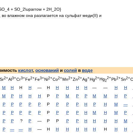
,
во
влажном
она
разлагается
на
сульфат
меди
(
II
)
и
римость
кислот
,
оснований
и
солей
в
воде
2
+
2
+
3
+
3
+
2
+
3
+
2
+
2
+
2
+
2
+
+
2
+
2
+
2
+
Hg
Sr
Al
Cr
Fe
Fe
Ni
Co
Mn
Zn
Ag
Hg
Pb
Sn
C
2
М
Н
Н
Н
—
Н
Н
Н
Н
Н
—
—
Н
Н
М
Р
Н
Н
Н
Р
Р
М
Р
Р
М
М
Н
Р
Р
Р
Р
Р
Р
Р
Р
Р
Р
Н
Р
Н
М
—
Р
Р
Р
Р
Р
Р
Р
Р
Р
Н
М
Н
М
Р
Р
Р
?
Р
—
Р
Р
Р
Р
Н
Н
Н
Н
М
Р
—
—
Н
—
Н
Н
Н
Н
Н
Н
Н
Н
Н