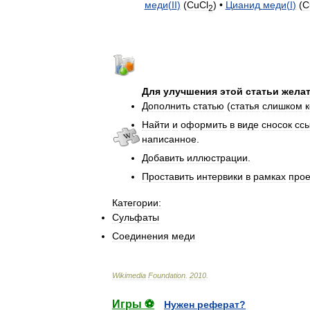
меди
(
II
)
(
CuCl
) •
Цианид
меди
(
I
)
(
C
2
Для
улучшения
этой
статьи
жела
Дополнить
статью
(
статья
слишком
Найти
и
оформить
в
виде
сносок
сс
написанное
.
Добавить
иллюстрации
.
Проставить
интервики
в
рамках
прое
Категории:
Сульфаты
Соединения
меди
Wikimedia
Foundation
.
2010
.
Игры ⚽
Нужен реферат?