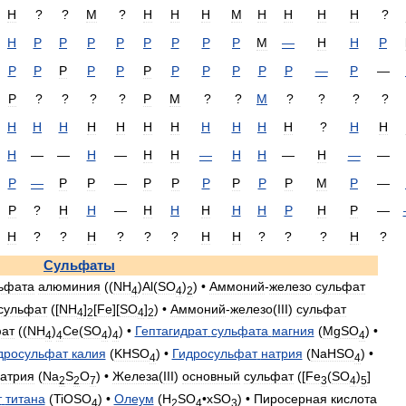
Н
?
?
М
?
Н
Н
Н
М
Н
Н
Н
Н
?
Н
Р
Р
Р
Р
Р
Р
Р
Р
М
—
Н
Н
Р
Р
Р
Р
Р
Р
Р
Р
Р
Р
Р
Р
—
Р
—
Р
?
?
?
?
Р
М
?
?
М
?
?
?
?
Н
Н
Н
Н
Н
Н
Н
Н
Н
Н
Н
?
Н
Н
Н
—
—
Н
—
Н
Н
—
Н
Н
—
Н
—
—
Р
—
Р
Р
—
Р
Р
Р
Р
Р
Р
М
Р
—
Р
?
Н
Н
—
Н
Н
Н
Н
Н
Р
Н
Р
—
Н
?
?
Н
?
?
?
Н
Н
?
?
?
Н
?
Сульфаты
ьфата
алюминия
((
NH
)
Al
(
SO
)
) •
Аммоний
-
железо
сульфат
4
4
2
сульфат
([
NH
]
[
Fe
][
SO
]
) •
Аммоний
-
железо
(
III
)
сульфат
4
2
4
2
ат
((
NH
)
Ce
(
SO
)
) •
Гептагидрат
сульфата
магния
(
MgSO
) •
4
4
4
4
4
дросульфат
калия
(
KHSO
) •
Гидросульфат
натрия
(
NaHSO
) •
4
4
атрия
(
Na
S
O
) •
Железа
(
III
)
основный
сульфат
([
Fe
(
SO
)
]
2
2
7
3
4
5
т
титана
(
TiOSO
) •
Олеум
(
H
SO
•
xSO
) •
Пиросерная
кислота
4
2
4
3