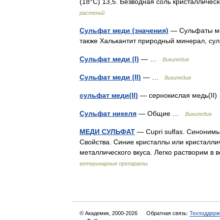
(18°С) 13,5. Безводная соль кристалличе
растений
Сульфат меди (значения)
— Сульфаты мед
также Халькантит природный минерал, 
Сульфат меди (I)
— …
Википедия
Сульфат меди (II)
— …
Википедия
сульфат меди(II)
— сернокислая медь(I
Сульфат никеля
— Общие …
Википедия
МЕДИ СУЛЬФАТ
— Cupri sulfas. Синонимы
Свойства. Синие кристаллы или кристаллич
металлического вкуса. Легко растворим в в
ветеринарные препараты
© Академик, 2000-2026
Обратная связь:
Техподдерж