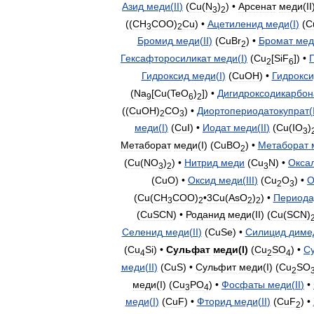
Азид
меди
(
II
)
(
Cu
(
N
)
) •
Арсенат
меди
(
II
3
2
((
СН
СОО
)
Cu
) •
Ацетиленид
меди
(
I
)
(
C
3
2
Бромид
меди
(
II
)
(
CuBr
) •
Бромат
мед
2
Гексафторосиликат
меди
(
I
)
(
Cu
[
SiF
]) •
2
6
Гидроксид
меди
(
I
)
(
CuOH
) •
Гидрокси
(
Na
[
Cu
(
TeO
)
]) •
Дигидроксодикарбон
9
6
2
((
CuOH
)
CO
) •
Диортопериодатокупрат
(
2
3
меди
(
I
)
(
CuI
) •
Иодат
меди
(
II
)
(
Cu
(
IO
)
3
Метаборат
меди
(
I
) (
CuBO
) •
Метаборат
2
(
Cu
(
NO
)
) •
Нитрид
меди
(
Cu
N
) •
Окса
3
2
3
(
CuO
) •
Оксид
меди
(
III
)
(
Cu
O
) •
О
2
3
(
Cu
(
CH
COO
)
•
3Cu
(
AsO
)
) •
Период
3
2
2
2
(
CuSCN
) •
Роданид
меди
(
II
) (
Cu
(
SCN
)
Селенид
меди
(
II
)
(
CuSe
) •
Силицид
диме
(
Cu
Si
) •
Сульфат
меди
(
I
)
(
Cu
SO
) •
С
4
2
4
меди
(
II
)
(
CuS
) •
Сульфит
меди
(
I
) (
Cu
SO
2
меди
(
I
) (
Cu
PO
) •
Фосфаты
меди
(
II
)
•
3
4
меди
(
I
)
(
CuF
) •
Фторид
меди
(
II
)
(
CuF
) •
2