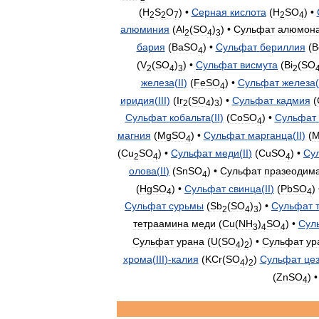
(
H
S
O
) •
Серная
кислота
(
H
SO
) •
2
2
7
2
4
алюминия
(
Al
(
SO
)
) •
Сульфат
алюмона
2
4
3
бария
(
BaSO
) •
Сульфат
бериллия
(
B
4
(
V
(
SO
)
) •
Сульфат
висмута
(
Bi
(
SO
2
4
3
2
железа
(
II
)
(
FeSO
) •
Сульфат
железа
(
4
иридия
(
III
)
(
Ir
(
SO
)
) •
Сульфат
кадмия
(
2
4
3
Сульфат
кобальта
(
II
)
(
CoSO
) •
Сульфат
4
магния
(
MgSO
) •
Сульфат
марганца
(
II
)
(
M
4
(
Cu
SO
) •
Сульфат
меди
(
II
)
(
CuSO
) •
Су
2
4
4
олова
(
II
)
(
SnSO
) •
Сульфат
празеодим
4
(
HgSO
) •
Сульфат
свинца
(
II
)
(
PbSO
)
4
4
Сульфат
сурьмы
(
Sb
(
SO
)
) •
Сульфат
2
4
3
тетраамина
меди
(
Cu
(
NH
)
SO
) •
Сул
3
4
4
Сульфат
урана
(
U
(
SO
)
) •
Сульфат
ур
4
2
хрома
(
III
)-
калия
(
KCr
(
SO
)
)
Сульфат
це
4
2
(
ZnSO
) 
4