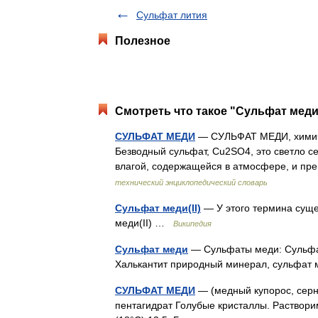
Сульфат лития
Полезное
Смотреть что такое "Сульфат меди(
СУЛЬФАТ МЕДИ
— СУЛЬФАТ МЕДИ, химиче
Безводный сульфат, Cu2SO4, это светло с
влагой, содержащейся в атмосфере, и п
технический энциклопедический словарь
Сульфат меди(II)
— У этого термина суще
меди(II) …
Википедия
Сульфат меди
— Сульфаты меди: Сульфат
Халькантит природный минерал, сульфат
СУЛЬФАТ МЕДИ
— (медный купорос, серн
пентагидрат Голубые кристаллы. Растворимо