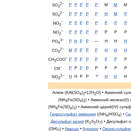
2−
P
P
P
P
Р
М
М
М
SO
3
2−
P
P
P
P
Р
Н
М
Р
SO
4
−
P
P
P
P
Р
Р
Р
Р
NO
3
−
P
P
P
P
Р
Р
Р
Р
NO
2
3−
P
Н
P
P
—
Н
Н
Н
PO
4
2−
М
Р
P
P
Р
Н
Н
Н
CO
3
−
P
Р
P
P
Р
Р
Р
Р
CH
COO
3
−
P
Р
P
P
Р
Р
Р
Р
CN
2−
H
Н
P
P
?
Н
Н
Н
SiO
3
Алюм
(
KAl
(
SO
)
•
12H
O
) •
Аммоний
сул
4
2
2
(
NH
Fe
(
SO
)
) •
Аммоний
-
железо
(
II
)
4
4
2
(
NH
Fe
(
SO
)
) •
Аммоний
-
церий
(
IV
)
сульф
4
4
2
Гидросульфат
аммония
((
NH
)
HSO
) •
Ги
4
4
Дисульфат
калия
(
K
S
O
) •
Дисульфат
н
2
2
7
(
OH
)
) •
Квасцы
•
Купорос
•
Оксид
-
сульфа
2