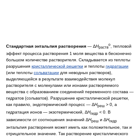
о
Стандартная энтальпия растворения
— Δ
H
, тепловой
раств
эффект процесса растворения 1 моля вещества в бесконечно
большом количестве растворителя. Складывается из теплоты
разрушения
кристаллической решетки
и теплоты
гидратации
(или теплоты
сольватации
для неводных растворов),
выделяющейся в результате взаимодействия молекул
растворителя с молекулами или ионами растворяемого
вещества с образованием соединений переменного состава —
гидратов (сольватов). Разрушение кристаллической решетки,
как правило, эндотермический процесс — Δ
H
> 0, а
реш
гидратация ионов — экзотермический, Δ
H
< 0. В
гидр
зависимости от соотношения значений Δ
H
и Δ
H
реш
гидр
энтальпия растворения может иметь как положительное, так и
отрицательное значение. Так растворение кристаллического