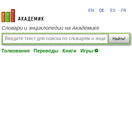
EN
DE
ES
FR
academic.ru
Словари и энциклопедии на Академике
Найти!
Толкования
Переводы
Книги
Игры ⚽