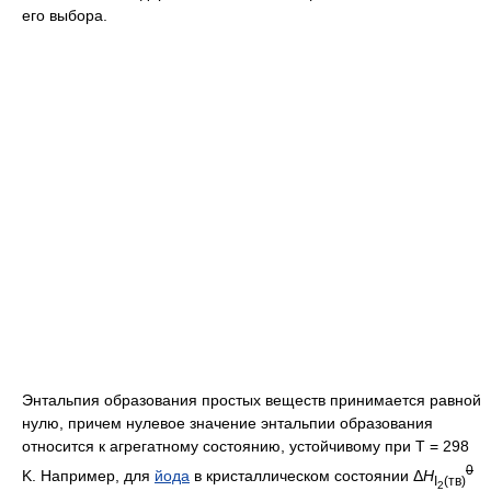
его выбора.
Энтальпия образования простых веществ принимается равной
нулю, причем нулевое значение энтальпии образования
относится к агрегатному состоянию, устойчивому при T = 298
0
K. Например, для
йода
в кристаллическом состоянии Δ
H
I
(тв)
2