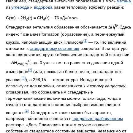
Например, стандартная энтальпия образования 1 моль
метана
из
углерода
и
водорода
равна тепловому эффекту реакции:
С(тв) + 2H
(г) = CH
(г) + 76 кДж/моль.
2
4
O
Стандартная энтальпия образования обозначается Δ
H
. Здесь
f
индекс f означает formation (образование), а перечеркнутый
[1]
кружок, напоминающий диск Плимсоля
— то, что величина
относится к
стандартному состоянию
вещества. В литературе
часто встречается другое обозначение стандартной энтальпии
0
—
ΔH
, где 0 указывает на равенство давления одной
298,15
[2]
атмосфере
(или, несколько более точно, на стандартные
[3]
условия
), а 298,15 — температура. Иногда индекс 0
используют для величин, относящихся к
чистому веществу
,
оговаривая, что обозначать им стандартные
термодинамические величины можно только тогда, когда в
качестве стандартного состояния выбрано именно чистое
[4]
вещество
. Стандартным также может быть принято,
например, состояние вещества в
предельно разбавленном
растворе. «Диск Плимсоля» в таком случае означает
собственно стандартное состояние вещества, независимо от