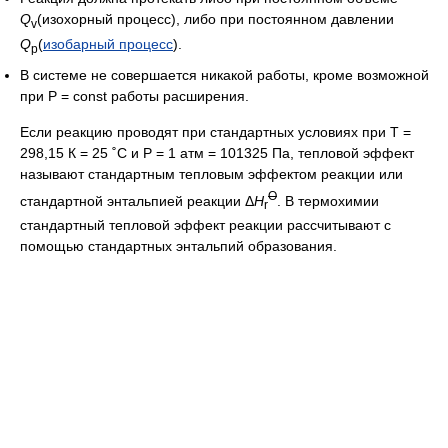
Q
(изохорный процесс), либо при постоянном давлении
v
Q
(
изобарный процесс
).
p
В системе не совершается никакой работы, кроме возможной
при P = const работы расширения.
Если реакцию проводят при стандартных условиях при Т =
298,15 К = 25 ˚С и Р = 1 атм = 101325 Па, тепловой эффект
называют стандартным тепловым эффектом реакции или
O
стандартной энтальпией реакции Δ
H
. В термохимии
r
стандартный тепловой эффект реакции рассчитывают с
помощью стандартных энтальпий образования.