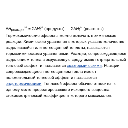
O
O
O
Δ
H
= ΣΔ
H
(продукты) — ΣΔ
H
(реагенты)
реакции
f
f
Термохимические эффекты можно включать в химические
реакции. Химические уравнения в которых указано количество
выделившейся или поглощенной теплоты, называются
термохимическими уравнениями. Реакции, сопровождающиеcя
выделением тепла в окружающую среду имеют отрицательный
тепловой эффект и называются
экзотермическими
. Реакции,
сопровождающиеся поглощением тепла имеют
положительный тепловой эффект и называются
эндотермическими
. Тепловой эффект обычно относится к
одному молю прореагировавшего исходного вещества,
стехиометрический коэффициент которого максимален.