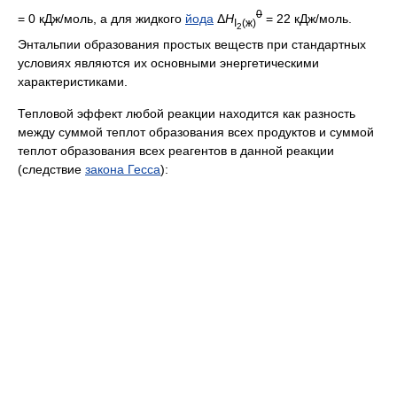
0
= 0 кДж/моль, а для жидкого
йода
Δ
H
= 22 кДж/моль.
I
(ж)
2
Энтальпии образования простых веществ при стандартных
условиях являются их основными энергетическими
характеристиками.
Тепловой эффект любой реакции находится как разность
между суммой теплот образования всех продуктов и суммой
теплот образования всех реагентов в данной реакции
(следствие
закона Гесса
):