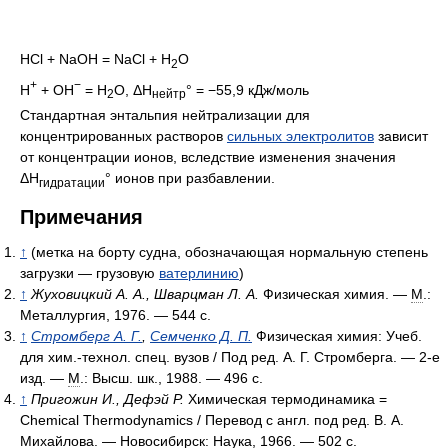
HCl + NaOH = NaCl + H
O
2
+
−
H
+ OH
= H
O, ΔH
° = −55,9 кДж/моль
2
нейтр
Стандартная энтальпия нейтрализации для
концентрированных растворов
сильных электролитов
зависит
от концентрации ионов, вследствие изменения значения
ΔH
° ионов при разбавлении.
гидратации
Примечания
↑
(метка на борту судна, обозначающая нормальную степень
загрузки — грузовую
ватерлинию
)
↑
Жуховицкий А. А., Шварцман Л. А.
Физическая химия. —
М
.:
Металлургия, 1976. — 544 с.
↑
Стромберг А. Г.
,
Семченко Д. П.
Физическая химия: Учеб.
для хим.-технол. спец. вузов / Под ред. А. Г. Стромберга. — 2-е
изд. —
М
.: Высш. шк., 1988. — 496 с.
↑
Пригожин И., Дефэй Р.
Химическая термодинамика =
Chemical Thermodynamics / Перевод с англ. под ред. В. А.
Михайлова. — Новосибирск: Наука, 1966. — 502 с.