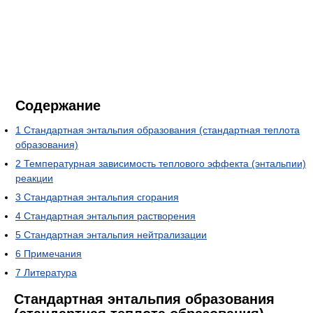
Содержание
1
Стандартная энтальпия образования (стандартная теплота
образования)
2
Температурная зависимость теплового эффекта (энтальпии)
реакции
3
Стандартная энтальпия сгорания
4
Стандартная энтальпия растворения
5
Стандартная энтальпия нейтрализации
6
Примечания
7
Литература
Стандартная энтальпия образования