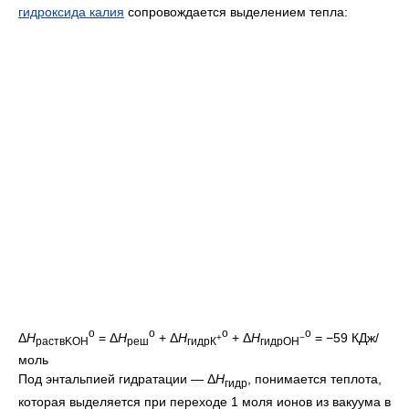
гидроксида калия
сопровождается выделением тепла:
о
о
о
о
Δ
H
= Δ
H
+ Δ
H
+ Δ
H
= −59 КДж/
+
−
раствKOH
реш
гидрК
гидрOH
моль
Под энтальпией гидратации — Δ
H
, понимается теплота,
гидр
которая выделяется при переходе 1 моля ионов из вакуума в