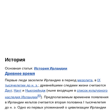
История
Основная статья:
История Ирландии
Древнее время
Первые люди заселили Ирландию в период
мезолита
, в
IX
тысячелетии до н. э.
; древнейшими следами жизни считаются
Даут
,
Наут
и
Ньюгрейндж
(ныне входящие в
список культурного
[6]
наследия Ирландии
). Предполагаемым временем появления
в Ирландии кельтов считается вторая половина I тысячелетия
до н. э. Одно из первых упоминаний о цивилизации Ирландии