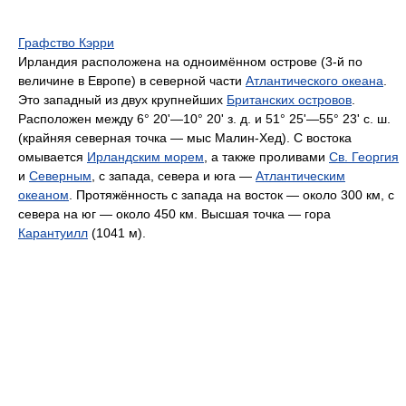
Графство Кэрри
Ирландия расположена на одноимённом острове (3-й по
величине в Европе) в северной части
Атлантического океана
.
Это западный из двух крупнейших
Британских островов
.
Расположен между 6° 20'—10° 20' з. д. и 51° 25'—55° 23' с. ш.
(крайняя северная точка — мыс Малин-Хед). С востока
омывается
Ирландским морем
, а также проливами
Св. Георгия
и
Северным
, с запада, севера и юга —
Атлантическим
океаном
. Протяжённость с запада на восток — около 300 км, с
севера на юг — около 450 км. Высшая точка — гора
Карантуилл
(1041 м).