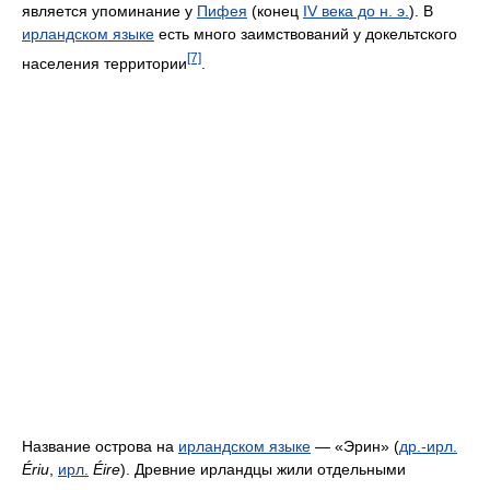
является упоминание у
Пифея
(конец
IV века до н. э.
). В
ирландском языке
есть много заимствований у докельтского
[7]
населения территории
.
Название острова на
ирландском языке
— «Эрин» (
др.-ирл.
Ériu
,
ирл.
Éire
). Древние ирландцы жили отдельными