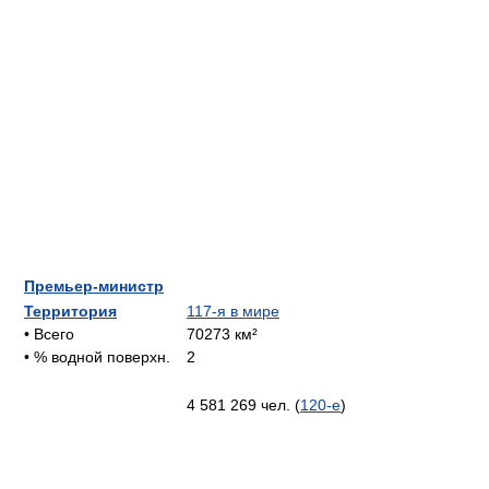
Премьер-министр
Территория
117-я в мире
• Всего
70273 км²
• % водной поверхн.
2
4 581 269 чел. (
120-е
)