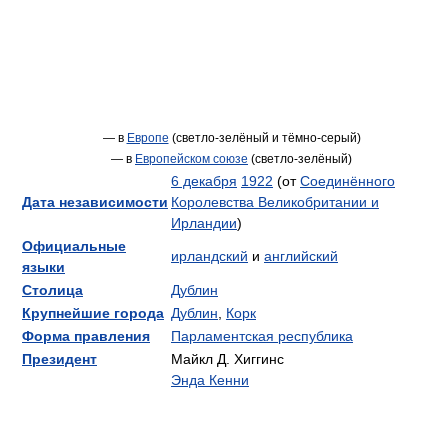
— в
Европе
(светло-зелёный и тёмно-серый)
— в
Европейском союзе
(светло-зелёный)
6 декабря
1922
(от
Соединённого
Дата независимости
Королевства Великобритании и
Ирландии
)
Официальные
ирландский
и
английский
языки
Столица
Дублин
Крупнейшие города
Дублин
,
Корк
Форма правления
Парламентская республика
Президент
Майкл Д. Хиггинс
Энда Кенни