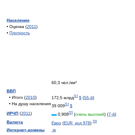
Население
• Оценка (
2011
)
•
Плотность
60,3 чел./км²
ВВП
[1]
• Итого (
2010
)
172,5 млрд
$
(
55-й
)
• На душу населения
[1]
39 009
$
[2]
ИРЧП
(
2011
)
▬
0,908
(
очень высокий
) (
7-й
)
[3]
Валюта
Евро
(
EUR, код 978
)
Интернет-домены
.ie