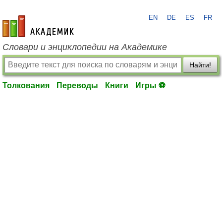
EN
DE
ES
FR
academic.ru
Словари и энциклопедии на Академике
Найти!
Толкования
Переводы
Книги
Игры ⚽