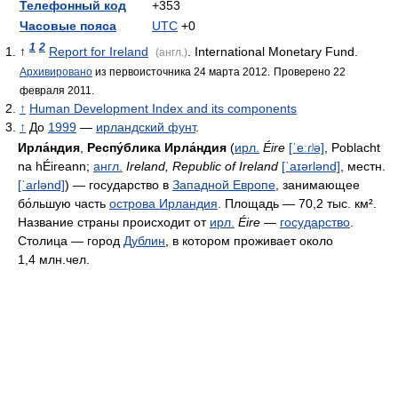
Телефонный код
+353
Часовые пояса
UTC
+0
1
2
↑
Report for Ireland
. International Monetary Fund.
(англ.)
Архивировано
из первоисточника 24 марта 2012.
Проверено 22
февраля 2011.
↑
Human Development Index and its components
↑
До
1999
—
ирландский фунт
.
Ирла́ндия
,
Респу́блика Ирла́ндия
(
ирл.
Éire
[ˈeːɾʲə]
, Poblacht
na hÉireann;
англ.
Ireland, Republic of Ireland
[ˈaɪərlənd]
, местн.
[ˈaɾlənd]
) — государство в
Западной Европе
, занимающее
бо́льшую часть
острова Ирландия
. Площадь — 70,2 тыс. км².
Название страны происходит от
ирл.
Éire
—
государство
.
Столица — город
Дублин
, в котором проживает около
1,4 млн.чел.