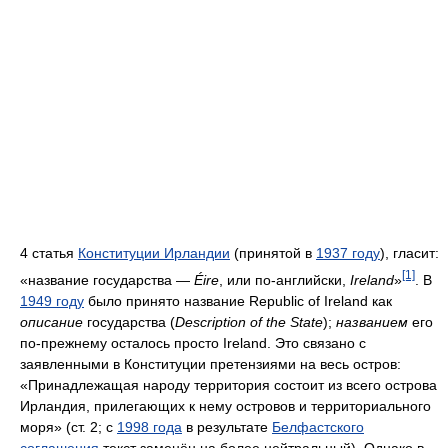
4 статья
Конституции Ирландии
(принятой в
1937 году
), гласит:
[1]
«название государства —
Éire
, или по-английски,
Ireland
»
. В
1949 году
было принято название Republic of Ireland как
описание
государства (
Description of the State
);
названием
его
по-прежнему осталось просто Ireland. Это связано с
заявленными в Конституции претензиями на весь остров:
«Принадлежащая народу территория состоит из всего острова
Ирландия, прилегающих к нему островов и территориального
моря» (ст. 2; с
1998 года
в результате
Белфастского
соглашения
текст заменён на более нейтральный). Однако в