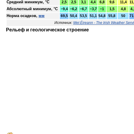
Средний минимум, °C
2,5
2,5
3,1
4,4
6,8
9,6
11,4
11
Абсолютный минимум, °C
−9,4
−6,2
−6,7
−3,7
−1
1,5
4,8
4,
Норма осадков,
мм
69,5
50,4
53,5
51,1
54,8
55,8
50
71
Источник:
Met Éireann - The Irish Weather Serv
Рельеф и геологическое строение