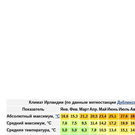
Климат Ирландии (по данным метеостанции
Дублинск
Показатель
Янв.
Фев.
Март
Апр.
Май
Июнь
Июль
Ав
Абсолютный максимум,
°C
16,6
15,3
21,3
20,5
23,4
25,1
27,6
28
Средний максимум, °C
7,6
7,5
9,5
11,4
14,2
17,2
18,9
18
Средняя температура, °C
5,0
5,0
6,3
7,9
10,5
13,4
15,1
14