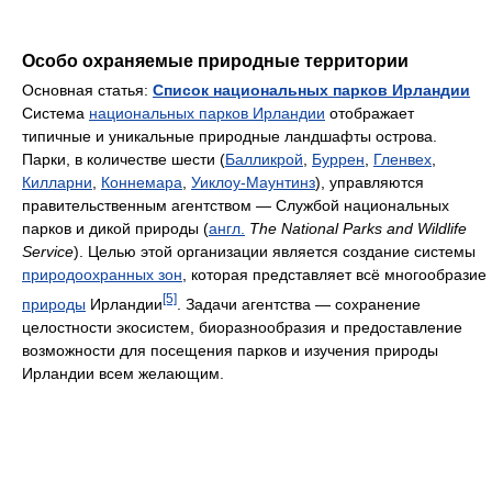
Особо охраняемые природные территории
Основная статья:
Список национальных парков Ирландии
Система
национальных парков Ирландии
отображает
типичные и уникальные природные ландшафты острова.
Парки, в количестве шести (
Балликрой
,
Буррен
,
Гленвех
,
Килларни
,
Коннемара
,
Уиклоу-Маунтинз
), управляются
правительственным агентством — Службой национальных
парков и дикой природы (
англ.
The National Parks and Wildlife
Service
). Целью этой организации является создание системы
природоохранных зон
, которая представляет всё многообразие
[5]
природы
Ирландии
. Задачи агентства — сохранение
целостности экосистем, биоразнообразия и предоставление
возможности для посещения парков и изучения природы
Ирландии всем желающим.