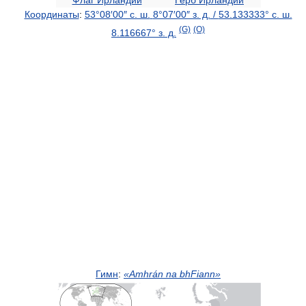
Флаг Ирландии
Герб Ирландии
Координаты
:
53°08′00″ с. ш.
8°07′00″ з. д.
/
53.133333° с. ш.
(G)
(O)
8.116667° з. д.
Гимн
:
«Amhrán na bhFiann»