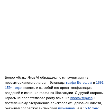
Более жёстко Яков VI обращался с мятежниками из
пресвитерианского лагеря. Эскапады
графа Ботвелла
в
1591
—
1594 годах
повлекли за собой его арест, конфискацию
владений и изгнание графа из Шотландии. С другой стороны,
король не препятствовал росту влияния
пресвитериев
и
постепенному отстранению епископов от церковной власти,
оказывал поддержку английским
пуританам
, а в
1592 году