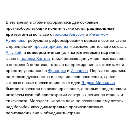
В это время в стране оформились две основные
противоборствующие политические силы:
радикальные
протестанты
во главе с
графом Ангусом
и
Уильямом
Рутвеном
, требующие реформирования церкви в соответствии
с принципами
пресвитерианства
и заключения тесного союза с
Англией
; и
консервативная
(или
католическая
)
партия
во
главе с
графом Хантли
, придерживающая умеренных взглядов
в церковной политике, готовая на примирение с католиками и
ориентирующаяся на
Францию
и
Испанию
. Первые опирались
на мелкое духовенство и средние слои населения, среди
которых новые пресвитерианские идеи
Эндрю Мелвилла
быстро завоевали широкое признание, а вторые представляли
интересы крупной аристократии северных регионов страны и
епископата. Молодость короля пока не позволяла ему встать
над борьбой двух диаметрально противоположных
политических сил и объединить страну.