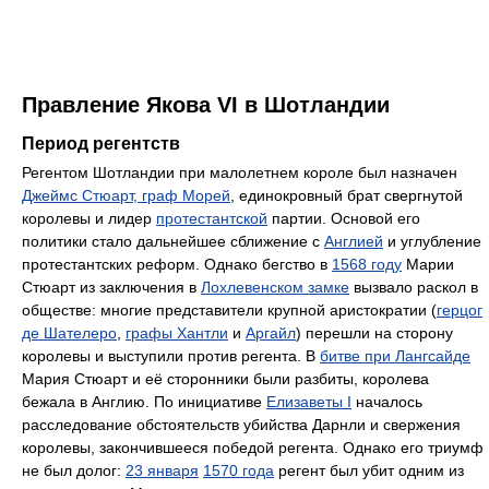
Правление Якова VI в Шотландии
Период регентств
Регентом Шотландии при малолетнем короле был назначен
Джеймс Стюарт, граф Морей
, единокровный брат свергнутой
королевы и лидер
протестантской
партии. Основой его
политики стало дальнейшее сближение с
Англией
и углубление
протестантских реформ. Однако бегство в
1568 году
Марии
Стюарт из заключения в
Лохлевенском замке
вызвало раскол в
обществе: многие представители крупной аристократии (
герцог
де Шателеро
,
графы Хантли
и
Аргайл
) перешли на сторону
королевы и выступили против регента. В
битве при Лангсайде
Мария Стюарт и её сторонники были разбиты, королева
бежала в Англию. По инициативе
Елизаветы I
началось
расследование обстоятельств убийства Дарнли и свержения
королевы, закончившееся победой регента. Однако его триумф
не был долог:
23 января
1570 года
регент был убит одним из