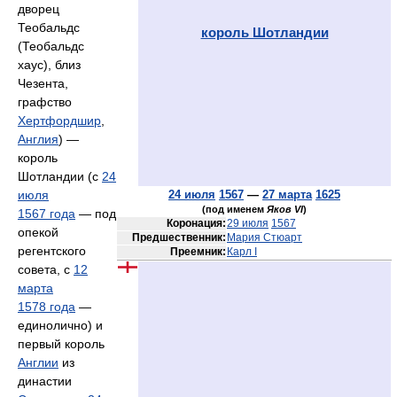
дворец
Теобальдс
король Шотландии
(Теобальдс
хаус), близ
Чезента,
графство
Хертфордшир
,
Англия
) —
король
Шотландии (с
24
июля
24 июля
1567
—
27 марта
1625
(под именем
Яков VI
)
1567 года
— под
Коронация:
29 июля
1567
опекой
Предшественник:
Мария Стюарт
регентского
Преемник:
Карл I
совета, с
12
марта
1578 года
—
единолично) и
первый король
Англии
из
династии