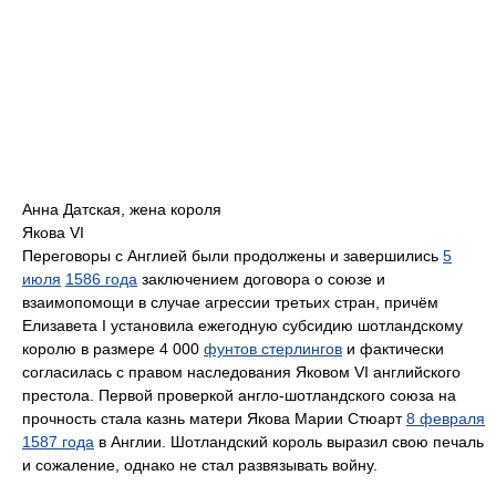
Анна Датская, жена короля
Якова VI
Переговоры с Англией были продолжены и завершились
5
июля
1586 года
заключением договора о союзе и
взаимопомощи в случае агрессии третьих стран, причём
Елизавета I установила ежегодную субсидию шотландскому
королю в размере 4 000
фунтов стерлингов
и фактически
согласилась с правом наследования Яковом VI английского
престола. Первой проверкой англо-шотландского союза на
прочность стала казнь матери Якова Марии Стюарт
8 февраля
1587 года
в Англии. Шотландский король выразил свою печаль
и сожаление, однако не стал развязывать войну.