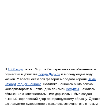
В
1580 году
регент Мортон был арестован по обвинению в
соучастии в убийстве
лорда Дарнли
и в следующем году
казнён. У власти оказался фаворит молодого короля
Эсме
Стюарт, герцог Леннокс
. Политика Леннокса была близка
консерваторам: в Шотландию прибыли
иезуиты
, началось
сближение с континентальными державами, был создан
пышный королевский двор по французскому образцу. Однако
шотландское духовенство отказалось сотрудничать с новым