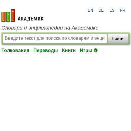
EN
DE
ES
FR
academic.ru
Словари и энциклопедии на Академике
Найти!
Толкования
Переводы
Книги
Игры ⚽