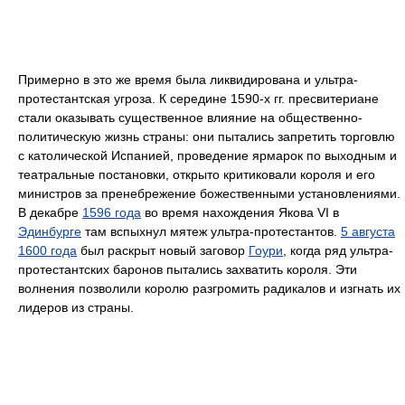
Примерно в это же время была ликвидирована и ультра-
протестантская угроза. К середине 1590-х гг. пресвитериане
стали оказывать существенное влияние на общественно-
политическую жизнь страны: они пытались запретить торговлю
с католической Испанией, проведение ярмарок по выходным и
театральные постановки, открыто критиковали короля и его
министров за пренебрежение божественными установлениями.
В декабре
1596 года
во время нахождения Якова VI в
Эдинбурге
там вспыхнул мятеж ультра-протестантов.
5 августа
1600 года
был раскрыт новый заговор
Гоури
, когда ряд ультра-
протестантских баронов пытались захватить короля. Эти
волнения позволили королю разгромить радикалов и изгнать их
лидеров из страны.