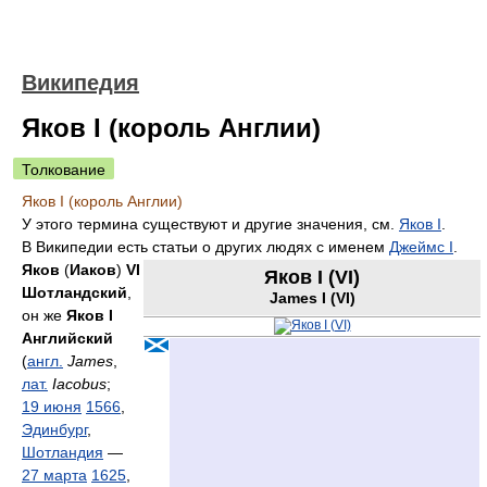
Википедия
Яков I (король Англии)
Толкование
Яков I (король Англии)
У этого термина существуют и другие значения, см.
Яков I
.
В Википедии есть статьи о других людях с именем
Джеймс I
.
Яков
(
Иаков
)
VI
Яков I (VI)
Шотландский
,
James I (VI)
он же
Яков I
Английский
(
англ.
James
,
лат.
Iacobus
;
19 июня
1566
,
Эдинбург
,
Шотландия
—
27 марта
1625
,