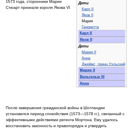
1573 года, сторонники Марии
Дети
Стюарт признали короля Якова VI.
Карл II
Яков II
Мария
Генриетта
Карл II
Яков II
Дети
Мария II
Анна
Джеймс, принц Уэльский
Мария II
Вильгельм III
Анна
После завершения гражданской войны в Шотландии
установился период спокойствия (1573—1578 гг.), связанный с
эффективными действиями регента Мортона. Ему удалось
восстановить законность и правопорядок и утвердить