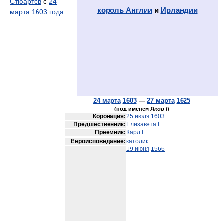
Стюартов
с
24
король Англии
и
Ирландии
марта
1603 года
24 марта
1603
—
27 марта
1625
(под именем
Яков I
)
Коронация:
25 июля
1603
Предшественник:
Елизавета I
Преемник:
Карл I
Вероисповедание:
католик
19 июня
1566