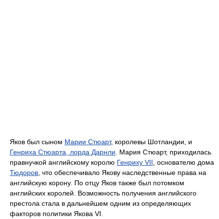
Яков был сыном
Марии Стюарт
, королевы Шотландии, и
Генриха Стюарта, лорда Дарнли
. Мария Стюарт, приходилась
правнучкой английскому королю
Генриху VII
, основателю дома
Тюдоров
, что обеспечивало Якову наследственные права на
английскую корону. По отцу Яков также был потомком
английских королей. Возможность получения английского
престола стала в дальнейшем одним из определяющих
факторов политики Якова VI.