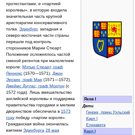
протестантами, и «партией
королевы», в которую входила
значительная часть крупной
аристократии консервативного
толка.
Эдинбург
, западная и
северо-восточная части страны
перешли под контроль
сторонников Марии Стюарт.
Положение осложнялось частой
сменой регентов при малолетнем
короле:
Мэтью Стюарт, граф
Леннокс
(1570—1571),
Джон
Эрскин, граф Мар
(1571—1572),
Джеймс Дуглас, граф Мортон
(с
1572 года). Лишь вмешательство
английской королевы и поддержка
Яков I
правительства городами и мелким
Дети
дворянством обеспечила в
1573
Генрих, принц Уэльский
году
победу «партии короля».
Карл I
Гражданская война окончилась
Елизавета
взятием
Эдинбурга
28 мая
Карл I