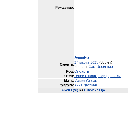
Рождение:
Эдинбург
27 марта
1625
(58 лет)
Смерть:
Чешант,
Хартфордшир
Род:
Стюарты
Отец:
Генри Стюарт, лорд Дарнли
Мать:
Мария Стюарт
Супруга:
Анна Датская
Яков I (VI)
на
Викискладе