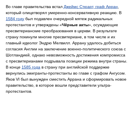
Во главе правительства встал
Джеймс Стюарт, граф Арран
,
который олицетворял умеренно-консервативную реакцию. В
1584 году
был подавлен очередной мятеж радикальных
протестантов и утверждены «
Чёрные акты
», осуждающие
пресвитерианские преобразования в церкви. В результате
страну покинули многие пресвитериане, в том числе и их
главный идеолог Эндрю Мелвилл. Аррану удалось добиться
согласия Англии на заключение военно-политического союза с
Шотландией, однако невозможность достижения компромисса
с пресвитерианами подрывала позиции режима внутри страны.
В конце
1585 года
в страну при английской поддержке
вернулись эмигранты-протестанты во главе с графом Ангусом.
Яков VI был вынужден сместить Аррана и сформировать новое
правительство, в которое вошли представители ультра-
протестантов.