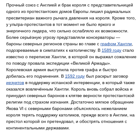
Прочный союз с Англией и брак короля с представительницей
одного из протестантских домов Европы лишил радикальных
пресвитериан важного рычага давления на короля. Кроме того,
у ультра-протестантов в тот момент не было яркого и
энергичного лидера, что сильно ослабляло их возможности.
Более серьёзную угрозу представляли консерваторы —
бароны северных регионов страны во главе с
графом Хантли
,
подозреваемые в симпатиях к католичеству. В
1589 году
стало
известно о переписке Хантли, в которой он выражал сожаление
по поводу провала экспедиции «Великой Армады».
Королевская армия выступила против графа и быстро
добилась его подчинения. В
1592 году
был раскрыт заговор
иезуитов
в поддержку испанской интервенции, в который также
оказался вовлечённым Хантли. Король вновь собрал войска и
принудил северных баронов к клятве верности протестантской
религии под страхом изгнания. Достаточно мягкое обращение
Якова VI с северными баронами объяснялось нежеланием
короля терять поддержку католиков, прежде всего в Англии, на
престол которой он претендовал, и обострять отношения с
континентальными державами.