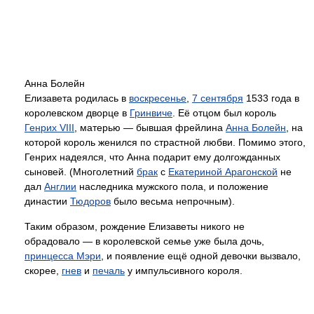
Анна Болейн
Елизавета родилась в
воскресенье
,
7 сентября
1533 года в
королевском дворце в
Гринвиче
. Её отцом был король
Генрих VIII
, матерью — бывшая фрейлина
Анна Болейн
, на
которой король женился по страстной любви. Помимо этого,
Генрих надеялся, что Анна подарит ему долгожданных
сыновей. (Многолетний
брак
с
Екатериной Арагонской
не
дал
Англии
наследника мужского пола, и положение
династии
Тюдоров
было весьма непрочным).
Таким образом, рождение Елизаветы никого не
обрадовало — в королевской семье уже была дочь,
принцесса Мэри
, и появление ещё одной девочки вызвало,
скорее,
гнев
и
печаль
у импульсивного короля.