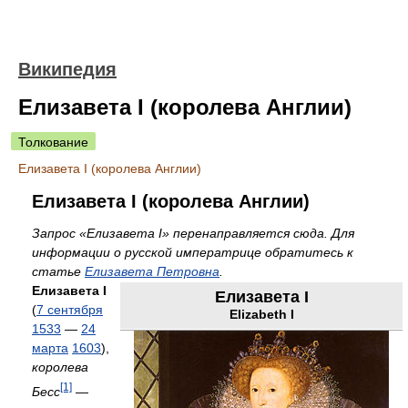
Википедия
Елизавета I (королева Англии)
Толкование
Елизавета I (королева Англии)
Елизавета I (королева Англии)
Запрос «Елизавета I» перенаправляется сюда. Для
информации о русской императрице обратитесь к
статье
Елизавета Петровна
.
Елизавета I
Елизавета I
(
7 сентября
Elizabeth I
1533
—
24
марта
1603
),
королева
[1]
Бесс
—