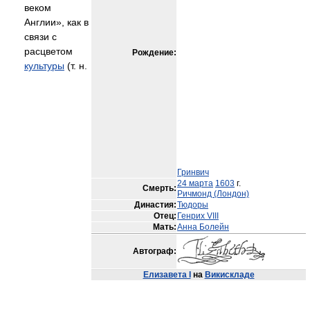
веком
Англии», как в
связи с
расцветом
Рождение:
культуры
(т. н.
Гринвич
24 марта
1603
г.
Смерть:
Ричмонд (Лондон)
Династия:
Тюдоры
Отец:
Генрих VIII
Мать:
Анна Болейн
Автограф:
Елизавета I
на
Викискладе