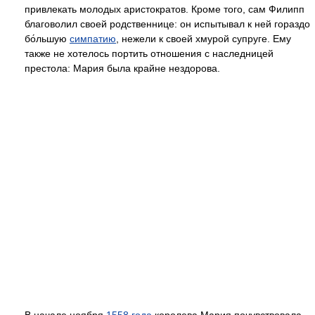
привлекать молодых аристократов. Кроме того, сам Филипп
благоволил своей родственнице: он испытывал к ней гораздо
бо́льшую
симпатию
, нежели к своей хмурой супруге. Ему
также не хотелось портить отношения с наследницей
престола: Мария была крайне нездорова.
В начале ноября
1558 года
королева Мария почувствовала,