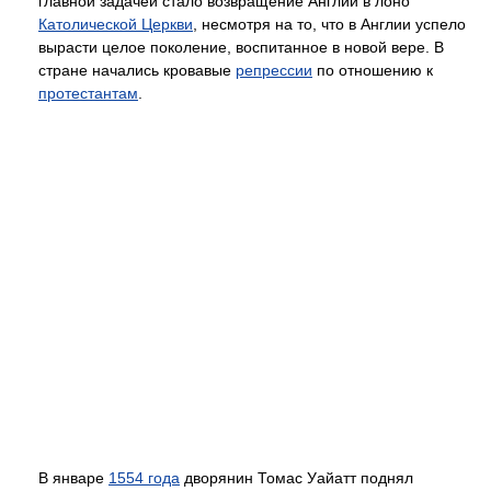
главной задачей стало возвращение Англии в лоно
Католической Церкви
, несмотря на то, что в Англии успело
вырасти целое поколение, воспитанное в новой вере. В
стране начались кровавые
репрессии
по отношению к
протестантам
.
В январе
1554 года
дворянин Томас Уайатт поднял