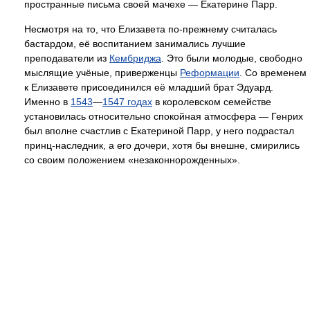
пространные письма своей мачехе — Екатерине Парр.
Несмотря на то, что Елизавета по-прежнему считалась
бастардом, её воспитанием занимались лучшие
преподаватели из
Кембриджа
. Это были молодые, свободно
мыслящие учёные, приверженцы
Реформации
. Со временем
к Елизавете присоединился её младший брат Эдуард.
Именно в
1543
—
1547 годах
в королевском семействе
установилась относительно спокойная атмосфера — Генрих
был вполне счастлив с Екатериной Парр, у него подрастал
принц-наследник, а его дочери, хотя бы внешне, смирились
со своим положением «незаконнорожденных».