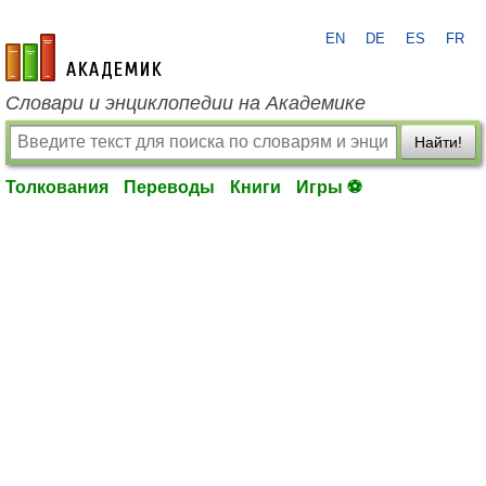
EN
DE
ES
FR
academic.ru
Словари и энциклопедии на Академике
Найти!
Толкования
Переводы
Книги
Игры ⚽