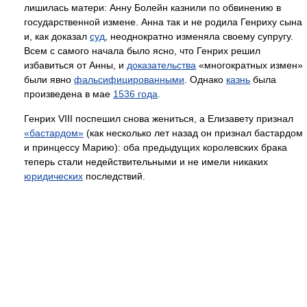
лишилась матери: Анну Болейн казнили по обвинению в
государственной измене. Анна так и не родила Генриху сына
и, как доказал
суд
, неоднократно изменяла своему супругу.
Всем с самого начала было ясно, что Генрих решил
избавиться от Анны, и
доказательства
«многократных измен»
были явно
фальсифицированными
. Однако
казнь
была
произведена в мае
1536 года
.
Генрих VIII поспешил снова жениться, а Елизавету признал
«бастардом»
(как несколько лет назад он признал бастардом
и принцессу Марию): оба предыдущих королевских брака
теперь стали недействительными и не имели никаких
юридических
последствий.