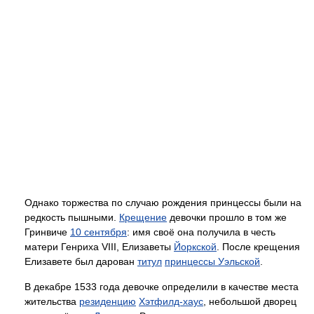
Однако торжества по случаю рождения принцессы были на
редкость пышными.
Крещение
девочки прошло в том же
Гринвиче
10 сентября
: имя своё она получила в честь
матери Генриха VIII, Елизаветы
Йоркской
. После крещения
Елизавете был дарован
титул
принцессы Уэльской
.
В декабре 1533 года девочке определили в качестве места
жительства
резиденцию
Хэтфилд-хаус
, небольшой дворец