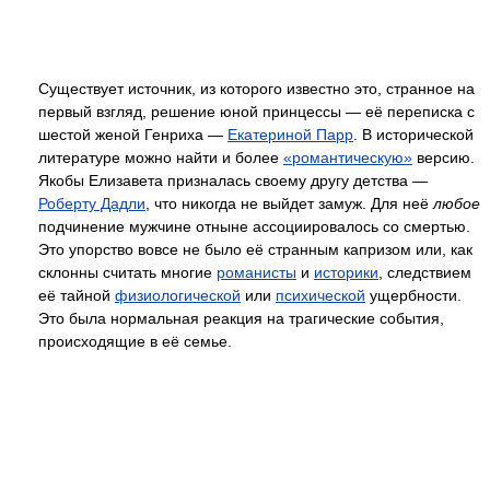
Существует источник, из которого известно это, странное на
первый взгляд, решение юной принцессы — её переписка с
шестой женой Генриха —
Екатериной Парр
. В исторической
литературе можно найти и более
«романтическую»
версию.
Якобы Елизавета призналась своему другу детства —
Роберту Дадли
, что никогда не выйдет замуж. Для неё
любое
подчинение мужчине отныне ассоциировалось со смертью.
Это упорство вовсе не было её странным капризом или, как
склонны считать многие
романисты
и
историки
, следствием
её тайной
физиологической
или
психической
ущербности.
Это была нормальная реакция на трагические события,
происходящие в её семье.