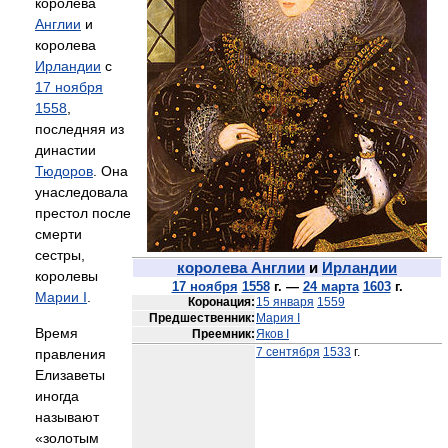
королева
Англии
и
королева
Ирландии
с
17 ноября
1558
,
последняя из
династии
Тюдоров
. Она
унаследовала
престол после
смерти
сестры,
королева Англии
и
Ирландии
королевы
17 ноября
1558
г. —
24 марта
1603
г.
Марии I
.
Коронация:
15 января
1559
Предшественник:
Мария I
Время
Преемник:
Яков I
7 сентября
1533
г.
правления
Елизаветы
иногда
называют
«золотым