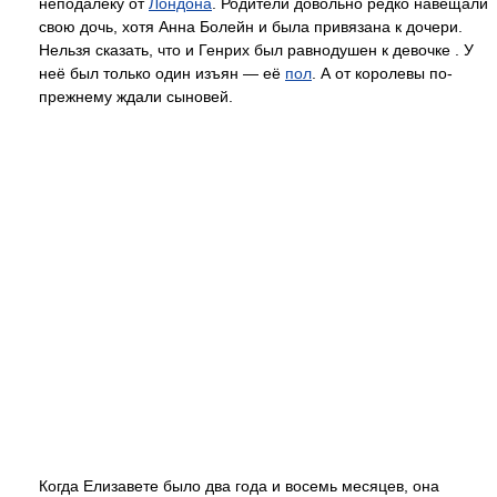
неподалёку от
Лондона
. Родители довольно редко навещали
свою дочь, хотя Анна Болейн и была привязана к дочери.
Нельзя сказать, что и Генрих был равнодушен к девочке . У
неё был только один изъян — её
пол
. А от королевы по-
прежнему ждали сыновей.
Когда Елизавете было два года и восемь месяцев, она