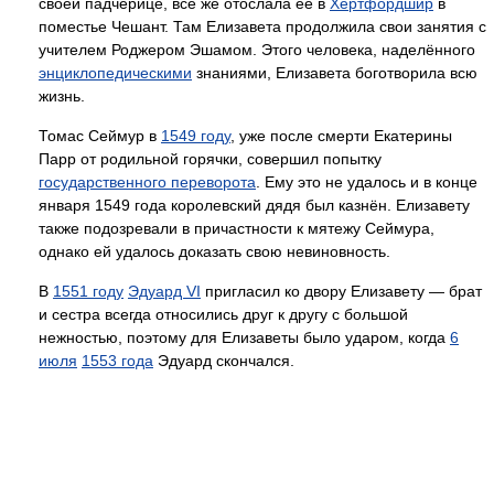
своей падчерице, всё же отослала её в
Хертфордшир
в
поместье Чешант. Там Елизавета продолжила свои занятия с
учителем Роджером Эшамом. Этого человека, наделённого
энциклопедическими
знаниями, Елизавета боготворила всю
жизнь.
Томас Сеймур в
1549 году
, уже после смерти Екатерины
Парр от родильной горячки, совершил попытку
государственного переворота
. Ему это не удалось и в конце
января 1549 года королевский дядя был казнён. Елизавету
также подозревали в причастности к мятежу Сеймура,
однако ей удалось доказать свою невиновность.
В
1551 году
Эдуард VI
пригласил ко двору Елизавету — брат
и сестра всегда относились друг к другу с большой
нежностью, поэтому для Елизаветы было ударом, когда
6
июля
1553 года
Эдуард скончался.