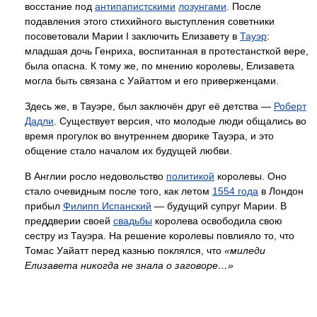
восстание под
антипапистскими
лозунгами
. После
подавления этого стихийного выступления советники
посоветовали Марии I заключить Елизавету в
Тауэр
:
младшая дочь Генриха, воспитанная в протестансткой вере,
была опасна. К тому же, по мнению королевы, Елизавета
могла быть связана с Уайаттом и его приверженцами.
Здесь же, в Тауэре, был заключён друг её детства —
Роберт
Дадли
. Существует версия, что молодые люди общались во
время прогулок во внутреннем дворике Тауэра, и это
общение стало началом их будущей любви.
В Англии росло недовольство
политикой
королевы. Оно
стало очевидным после того, как летом
1554 года
в Лондон
прибыл
Филипп Испанский
— будущий супруг Марии. В
преддверии своей
свадьбы
королева освободила свою
сестру из Тауэра. На решение королевы повлияло то, что
Томас Уайатт перед казнью поклялся, что
«миледи
Елизавета никогда не знала о заговоре…»