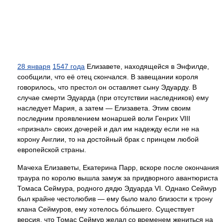
28 января
1547 года
Елизавете, находящейся в Энфилде,
сообщили, что её отец скончался. В завещании короля
говорилось, что престол он оставляет сыну Эдуарду. В
случае смерти Эдуарда (при отсутствии наследников) ему
наследует Мария, а затем — Елизавета. Этим своим
последним проявлением монаршей воли Генрих VIII
«признал» своих дочерей и дал им надежду если не на
корону Англии, то на достойный брак с принцем любой
европейской страны.
Мачеха Елизаветы, Екатерина Парр, вскоре после окончания
траура по королю вышла замуж за придворного авантюриста
Томаса Сеймура, родного дядю Эдуарда VI. Однако Сеймур
был крайне честолюбив — ему было мало близости к трону
клана Сеймуров, ему хотелось бо́льшего. Существует
версия, что Томас Сеймур желал со временем жениться на