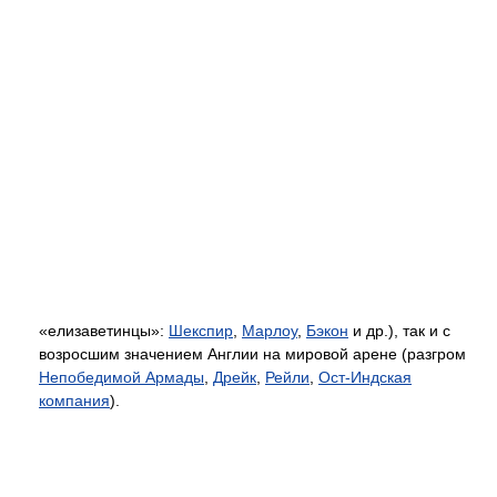
«елизаветинцы»:
Шекспир
,
Марлоу
,
Бэкон
и др.), так и с
возросшим значением Англии на мировой арене (разгром
Непобедимой Армады
,
Дрейк
,
Рейли
,
Ост-Индская
компания
).