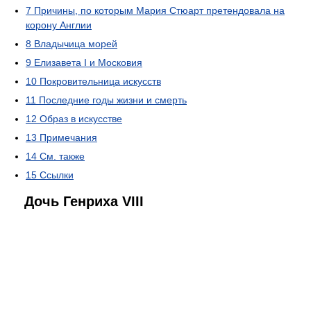
7
Причины, по которым Мария Стюарт претендовала на
корону Англии
8
Владычица морей
9
Елизавета I и Московия
10
Покровительница искусств
11
Последние годы жизни и смерть
12
Образ в искусстве
13
Примечания
14
См. также
15
Ссылки
Дочь Генриха VIII