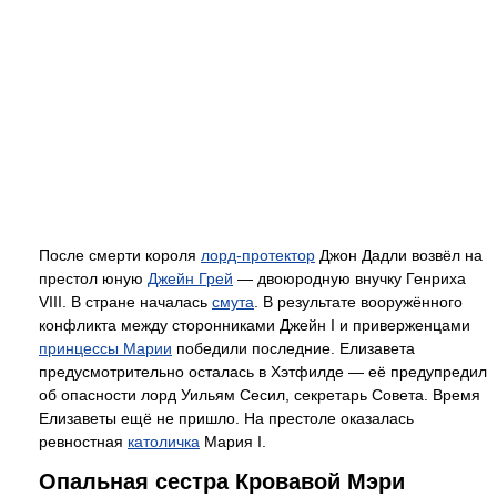
После смерти короля
лорд-протектор
Джон Дадли возвёл на
престол юную
Джейн Грей
— двоюродную внучку Генриха
VIII. В стране началась
смута
. В результате вооружённого
конфликта между сторонниками Джейн I и приверженцами
принцессы Марии
победили последние. Елизавета
предусмотрительно осталась в Хэтфилде — её предупредил
об опасности лорд Уильям Сесил, секретарь Совета. Время
Елизаветы ещё не пришло. На престоле оказалась
ревностная
католичка
Мария I.
Опальная сестра Кровавой Мэри