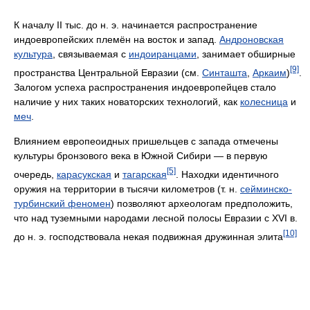
К началу II тыс. до н. э. начинается распространение
индоевропейских племён на восток и запад.
Андроновская
культура
, связываемая с
индоиранцами
, занимает обширные
[9]
пространства Центральной Евразии (см.
Синташта
,
Аркаим
)
.
Залогом успеха распространения индоевропейцев стало
наличие у них таких новаторских технологий, как
колесница
и
меч
.
Влиянием европеоидных пришельцев с запада отмечены
культуры бронзового века в Южной Сибири — в первую
[5]
очередь,
карасукская
и
тагарская
. Находки идентичного
оружия на территории в тысячи километров (т. н.
сейминско-
турбинский феномен
) позволяют археологам предположить,
что над туземными народами лесной полосы Евразии с XVI в.
[10]
до н. э. господствовала некая подвижная дружинная элита