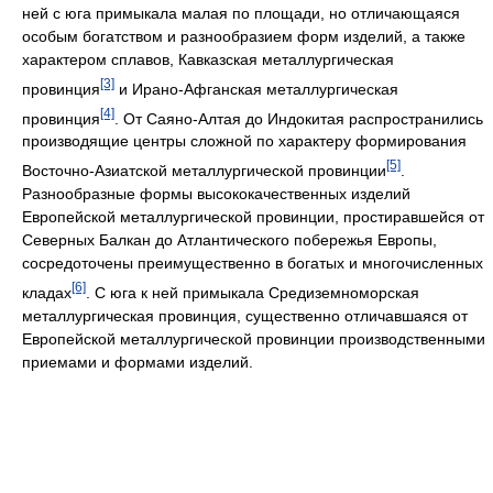
ней с юга примыкала малая по площади, но отличающаяся
особым богатством и разнообразием форм изделий, а также
характером сплавов, Кавказская металлургическая
[3]
провинция
и Ирано-Афганская металлургическая
[4]
провинция
. От Саяно-Алтая до Индокитая распространились
производящие центры сложной по характеру формирования
[5]
Восточно-Азиатской металлургической провинции
.
Разнообразные формы высококачественных изделий
Европейской металлургической провинции, простиравшейся от
Северных Балкан до Атлантического побережья Европы,
сосредоточены преимущественно в богатых и многочисленных
[6]
кладах
. С юга к ней примыкала Средиземноморская
металлургическая провинция, существенно отличавшаяся от
Европейской металлургической провинции производственными
приемами и формами изделий.