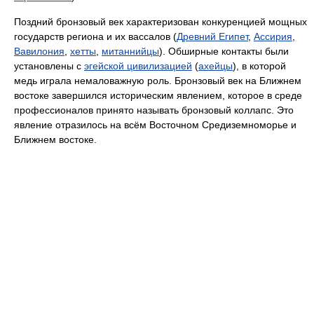
Поздний бронзовый век характеризован конкуренцией мощных
государств региона и их вассалов (
Древний Египет
,
Ассирия
,
Вавилония
,
хетты
,
митаннийцы
). Обширные контакты были
установлены с
эгейской цивилизацией
(
ахейцы
), в которой
медь играла немаловажную роль. Бронзовый век на Ближнем
востоке завершился историческим явлением, которое в среде
профессионалов принято называть бронзовый коллапс. Это
явление отразилось на всём Восточном Средиземноморье и
Ближнем востоке.