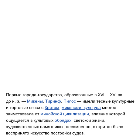
Первые города-государства, образованные в XVII—XVI вв.
до н. э. —
Микены
,
Тиринф
,
Пилос
— имели тесные культурные
и торговые связи с
Критом
,
микенская культура
многое
заимствовала от
минойской цивилизации
, влияние которой
ощущается в культовых
обрядах
, светской жизни,
художественных памятниках; несомненно, от критян было
воспринято искусство постройки судов.