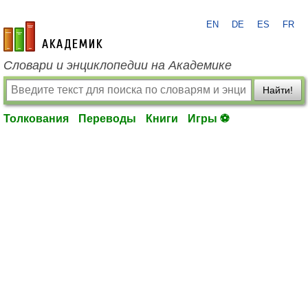
EN
DE
ES
FR
academic.ru
Словари и энциклопедии на Академике
Найти!
Толкования
Переводы
Книги
Игры ⚽