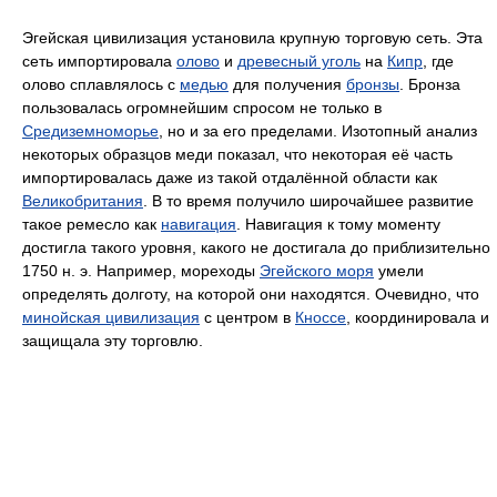
Эгейская цивилизация установила крупную торговую сеть. Эта
сеть импортировала
олово
и
древесный уголь
на
Кипр
, где
олово сплавлялось с
медью
для получения
бронзы
. Бронза
пользовалась огромнейшим спросом не только в
Средиземноморье
, но и за его пределами. Изотопный анализ
некоторых образцов меди показал, что некоторая её часть
импортировалась даже из такой отдалённой области как
Великобритания
. В то время получило широчайшее развитие
такое ремесло как
навигация
. Навигация к тому моменту
достигла такого уровня, какого не достигала до приблизительно
1750 н. э. Например, мореходы
Эгейского моря
умели
определять долготу, на которой они находятся. Очевидно, что
минойская цивилизация
с центром в
Кноссе
, координировала и
защищала эту торговлю.