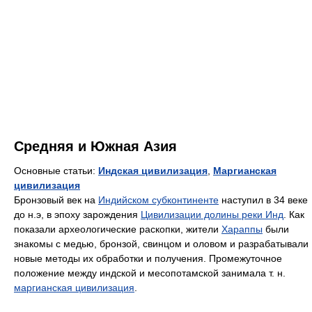
Средняя и Южная Азия
Основные статьи:
Индская цивилизация
,
Маргианская
цивилизация
Бронзовый век на
Индийском субконтиненте
наступил в 34 веке
до н.э, в эпоху зарождения
Цивилизации долины реки Инд
. Как
показали археологические раскопки, жители
Хараппы
были
знакомы с медью, бронзой, свинцом и оловом и разрабатывали
новые методы их обработки и получения. Промежуточное
положение между индской и месопотамской занимала т. н.
маргианская цивилизация
.