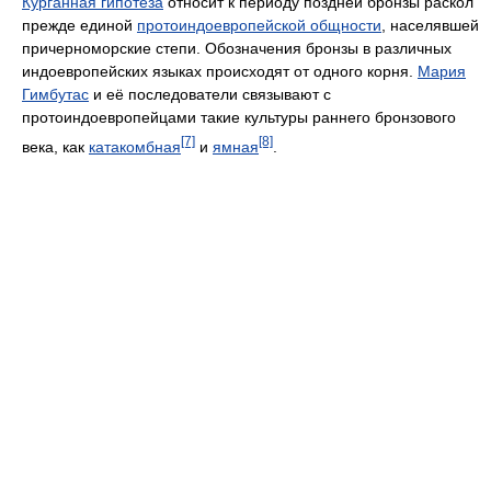
Курганная гипотеза
относит к периоду поздней бронзы раскол
прежде единой
протоиндоевропейской общности
, населявшей
причерноморские степи. Обозначения бронзы в различных
индоевропейских языках происходят от одного корня.
Мария
Гимбутас
и её последователи связывают с
протоиндоевропейцами такие культуры раннего бронзового
[7]
[8]
века, как
катакомбная
и
ямная
.