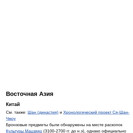
Восточная Азия
Китай
См. также:
Шан (династия)
и
Хронологический проект Ся-Шан-
Чжоу
Бронзовые предметы были обнаружены на месте раскопок
Культуры Мацзяяо
(3100-2700 гг. до н.э), однако официально