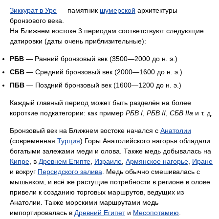
Зиккурат в Уре
— памятник
шумерской
архитектуры
бронзового века.
На Ближнем востоке 3 периодам соответствуют следующие
датировки (даты очень приблизительные):
РБВ
— Ранний бронзовый век (3500—2000 до н. э.)
СБВ
— Средний бронзовый век (2000—1600 до н. э.)
ПБВ
— Поздний бронзовый век (1600—1200 до н. э.)
Каждый главный период может быть разделён на более
короткие подкатегории: как пример
РБВ I
,
РБВ II
,
СБВ IIa
и т. д.
Бронзовый век на Ближнем востоке начался с
Анатолии
(современная
Турция
).Горы Анатолийского нагорья обладали
богатыми залежами меди и олова. Также медь добывалась на
Кипре
, в
Древнем Египте
,
Израиле
,
Армянское нагорье
,
Иране
и вокруг
Персидского залива
. Медь обычно смешивалась с
мышьяком, и всё же растущие потребности в регионе в олове
привели к созданию торговых маршрутов, ведущих из
Анатолии. Также морскими маршрутами медь
импортировалась в
Древний Египет
и
Месопотамию
.