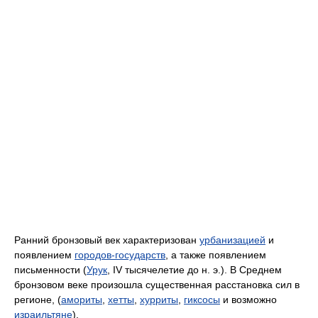
Ранний бронзовый век характеризован
урбанизацией
и
появлением
городов-государств
, а также появлением
письменности (
Урук
, IV тысячелетие до н. э.). В Среднем
бронзовом веке произошла существенная расстановка сил в
регионе, (
амориты
,
хетты
,
хурриты
,
гиксосы
и возможно
израильтяне
).