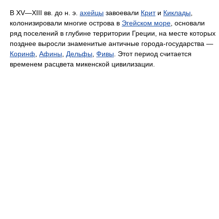
В XV—XIII вв. до н. э.
ахейцы
завоевали
Крит
и
Киклады
,
колонизировали многие острова в
Эгейском море
, основали
ряд поселений в глубине территории Греции, на месте которых
позднее выросли знаменитые античные города-государства —
Коринф
,
Афины
,
Дельфы
,
Фивы
. Этот период считается
временем расцвета микенской цивилизации.