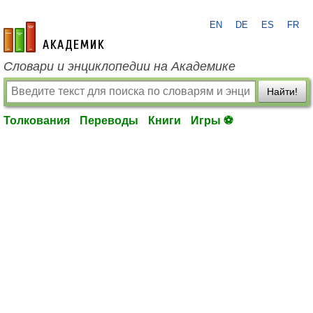
EN
DE
ES
FR
academic.ru
Словари и энциклопедии на Академике
Найти!
Толкования
Переводы
Книги
Игры ⚽