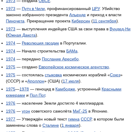
1973
— создана
ОБСЕ
.
1973
—
Путч в Чили
, профинансированный
ЦРУ
. Убийство
законно избранного президента
Альенде
и приход к власти
Пиночета
. Прекращение проекта
Киберсин
(
11 сентября
).
1973
— выступления индейцев США за свои права в
Вундед-Ни
(
Южная Дакота
).
1974
—
Революция гвоздик
в Португалии.
1974
— Начало строительства
БАМа
.
1974
— передано
Послание Аресибо
.
1975
— создано
Европейское космическое агентство
.
1975
— состоялась
стыковка
космических кораблей «
Союз
»
(СССР) и «
Аполлон
» (США) (
17 июля
).
1975
—
1978
— геноцид в
Камбодже
, устроенный
Красными
кхмерами
и
Пол Пот
.
1976
— население Земли достигло 4 миллиардов.
1976
—
угон
советского самолёта
МиГ-25
в Японию.
1977
— Утверждён новый текст
гимна
СССР
, в котором были
заменены слова о
Сталине
(
1 января
).