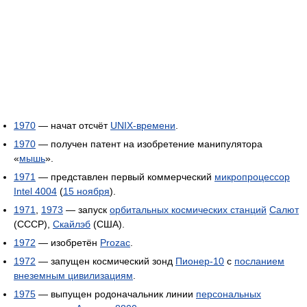
1970
— начат отсчёт
UNIX-времени
.
1970
— получен патент на изобретение манипулятора
«
мышь
».
1971
— представлен первый коммерческий
микропроцессор
Intel 4004
(
15 ноября
).
1971
,
1973
— запуск
орбитальных космических станций
Салют
(СССР),
Скайлэб
(США).
1972
— изобретён
Prozac
.
1972
— запущен космический зонд
Пионер-10
с
посланием
внеземным цивилизациям
.
1975
— выпущен родоначальник линии
персональных