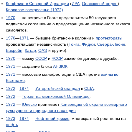
Конфликт в Северной Ирландии
(
ИРА
,
Оранжевый орден
).
Кровавое воскресенье (1972)
.
1970
— на встрече в Гааге представители 50 государств
подписали соглашение о предотвращении незаконного захвата
самолётов.
1970
—
1971
— бывшие британские колонии и
протектораты
провозглашают независимость (
Тонга
,
Фиджи
,
Сьерра-Леоне
,
Бахрейн
,
Катар
,
ОАЭ
и другие).
1970
— между
СССР
и
ЧССР
заключён договор о дружбе.
1971
— создание блока
АНЗЮК
.
1971
— массовые манифестации в США против
войны во
Вьетнаме
.
1972
—
1974
—
Уотергейтский скандал
в
США
.
1972
—
Теракт на мюнхенской Олимпиаде
.
1972
—
Юнеско
принимает
Конвенцию об охране всемирного
культурного и природного наследия
.
1973
—
1974
—
Нефтяной кризис
, многократный рост цены на
нефть
.