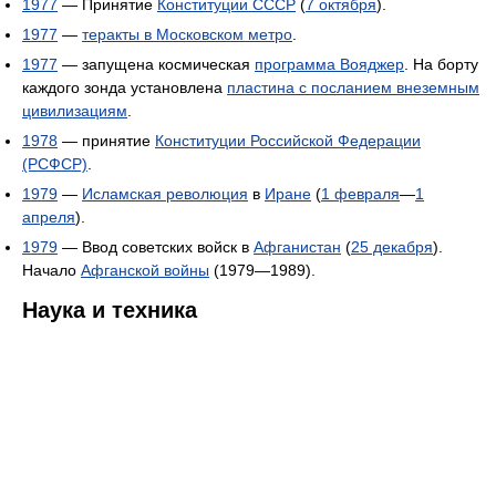
1977
— Принятие
Конституции СССР
(
7 октября
).
1977
—
теракты в Московском метро
.
1977
— запущена космическая
программа Вояджер
. На борту
каждого зонда установлена
пластина с посланием внеземным
цивилизациям
.
1978
— принятие
Конституции Российской Федерации
(РСФСР)
.
1979
—
Исламская революция
в
Иране
(
1 февраля
—
1
апреля
).
1979
— Ввод советских войск в
Афганистан
(
25 декабря
).
Начало
Афганской войны
(1979—1989).
Наука и техника