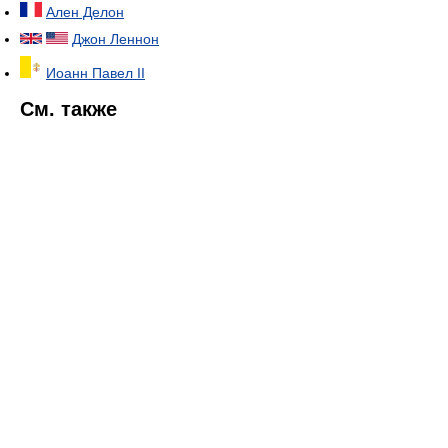
Ален Делон
Джон Леннон
Иоанн Павел II
См. также