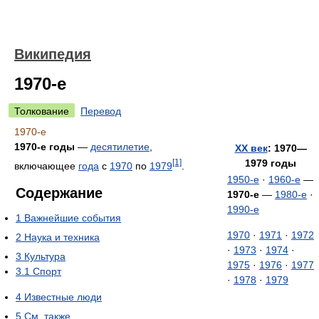
Википедия
1970-е
Толкование
Перевод
1970-е
1970-е годы
—
десятилетие
,
XX век
: 1970—
[1]
1979 годы
включающее
года
с
1970
по
1979
.
1950-е
·
1960-е
—
Содержание
1970-е
—
1980-е
·
1990-е
1
Важнейшие события
1970
·
1971
·
1972
2
Наука и техника
·
1973
·
1974
·
3
Культура
1975
·
1976
·
1977
3.1
Спорт
·
1978
·
1979
4
Известные люди
5
См. также