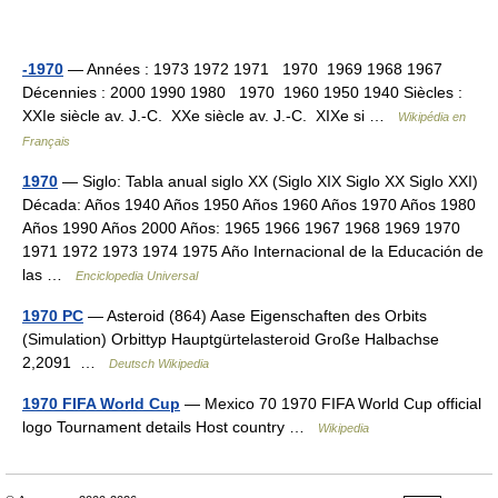
-1970
— Années : 1973 1972 1971 1970 1969 1968 1967
Décennies : 2000 1990 1980 1970 1960 1950 1940 Siècles :
XXIe siècle av. J.‑C. XXe siècle av. J.‑C. XIXe si …
Wikipédia en
Français
1970
— Siglo: Tabla anual siglo XX (Siglo XIX Siglo XX Siglo XXI)
Década: Años 1940 Años 1950 Años 1960 Años 1970 Años 1980
Años 1990 Años 2000 Años: 1965 1966 1967 1968 1969 1970
1971 1972 1973 1974 1975 Año Internacional de la Educación de
las …
Enciclopedia Universal
1970 PC
— Asteroid (864) Aase Eigenschaften des Orbits
(Simulation) Orbittyp Hauptgürtelasteroid Große Halbachse
2,2091 …
Deutsch Wikipedia
1970 FIFA World Cup
— Mexico 70 1970 FIFA World Cup official
logo Tournament details Host country …
Wikipedia