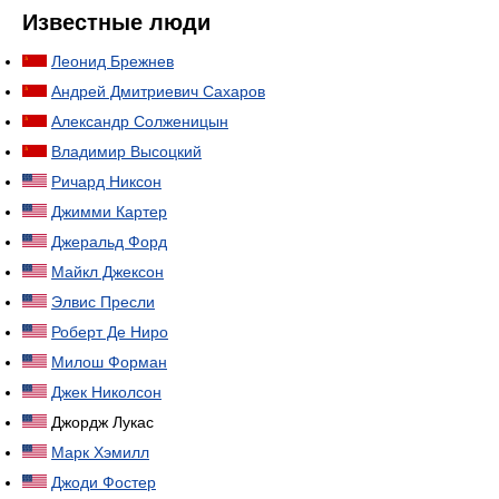
Известные люди
Леонид Брежнев
Андрей Дмитриевич Сахаров
Александр Солженицын
Владимир Высоцкий
Ричард Никсон
Джимми Картер
Джеральд Форд
Майкл Джексон
Элвис Пресли
Роберт Де Ниро
Милош Форман
Джек Николсон
Джордж Лукас
Марк Хэмилл
Джоди Фостер