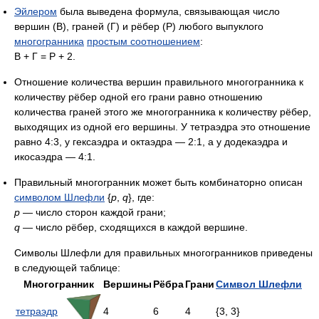
Эйлером
была выведена формула, связывающая число
вершин (В), граней (Г) и рёбер (Р) любого выпуклого
многогранника
простым соотношением
:
В + Г = Р + 2.
Отношение количества вершин правильного многогранника к
количеству рёбер одной его грани равно отношению
количества граней этого же многогранника к количеству рёбер,
выходящих из одной его вершины. У тетраэдра это отношение
равно 4:3, у гексаэдра и октаэдра — 2:1, а у додекаэдра и
икосаэдра — 4:1.
Правильный многогранник может быть комбинаторно описан
символом Шлефли
{
p
,
q
}, где:
p
— число сторон каждой грани;
q
— число рёбер, сходящихся в каждой вершине.
Символы Шлефли для правильных многогранников приведены
в следующей таблице:
Многогранник
Вершины
Рёбра
Грани
Символ Шлефли
тетраэдр
4
6
4
{3, 3}