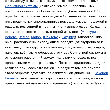
связь между пятью известными на тот момент планетами
Солнечной системы
(исключая Землю) и правильными
многогранниками. В «Тайне мира», опубликованной в 1596
году, Кеплер изложил свою модель Солнечной системы. В ней
пять правильных многогранников помещались один в другой и
разделялись серией вписанных и описанных сфер. Каждая из
шести сфер соответствовала одной из планет (
Меркурию
,
Венере
,
Земле
,
Марсу
,
Юпитеру
и
Сатурну
). Многогранники
были расположены в следующем порядке (от внутреннего к
внешнему): октаэдр, за ним икосаэдр, додекаэдр, тетраэдр и,
наконец, куб. Таким образом, структура Солнечной системы и
отношения расстояний между планетами определялись
правильными многогранниками. Позже от оригинальной идеи
Кеплера пришлось отказаться, но результатом его поисков
стало открытие двух законов орбитальной динамики —
законов
Кеплера
, — изменивших курс физики и астрономии, а также
правильных звёздчатых многогранников (тел Кеплера-Пуансо).