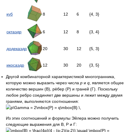
куб
8
12
6
{4, 3}
октаэдр
6
12
8
{3, 4}
додекаэдр
20
30
12
{5, 3}
икосаэдр
12
30
20
{3, 5}
Другой комбинаторной характеристикой многогранника,
которую можно выразить через числа
p
и
q
, является общее
количество вершин (В), рёбер (Р) и граней (Г). Поскольку
любое ребро соединяет две вершины и лежит между двумя
гранями, выполняются соотношения:
Из этих соотношений и формулы Эйлера можно получить
следующие выражения для В, Р и Г: