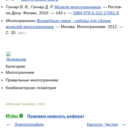
Гончар В. В., Гончар Д. Р.
Модели многогранников
. — Ростов-
на-Дону: Феникс, 2010. — 143 с. —
ISBN 978-5-222-17061-8
Многогранники
Волшебные грани - наборы для сборки
моделей многогранников
. — Москва: Многогранники, 2012. —
С. 20.
(рус.)
Категории:
Многогранники
Правильные многогранники
Комбинаторная геометрия
Wikimedia Foundation
.
2010
.
Игры ⚽
Поможем написать реферат
Электрография
Карлсон, Честер