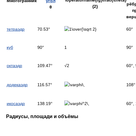
Многогранник
угол
рёб
θ
п
вер
тетраэдр
70.53°
60°
куб
90°
1
90°
октаэдр
109.47°
√2
60°,
додекаэдр
116.57°
108°
икосаэдр
138.19°
60°,
Радиусы, площади и объёмы