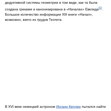
дедуктивной системы геометрии в том виде, как та была
[1]
создана греками и канонизирована в «Началах» Евклида
.
Большое количество информации XIII книги «Начал»,
возможно, взято из трудов Теэтета.
В XVI веке немецкий астроном
Иоганн Кеплер
пытался найти