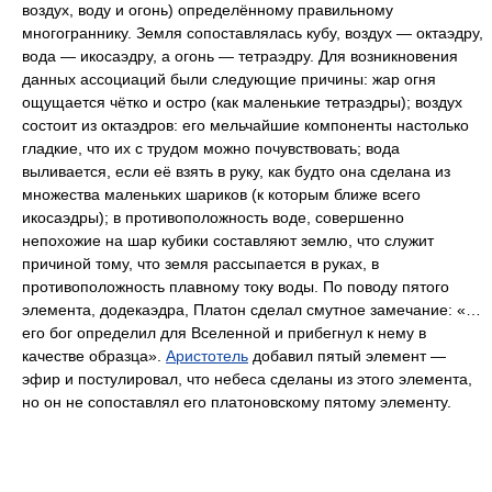
воздух, воду и огонь) определённому правильному
многограннику. Земля сопоставлялась кубу, воздух — октаэдру,
вода — икосаэдру, а огонь — тетраэдру. Для возникновения
данных ассоциаций были следующие причины: жар огня
ощущается чётко и остро (как маленькие тетраэдры); воздух
состоит из октаэдров: его мельчайшие компоненты настолько
гладкие, что их с трудом можно почувствовать; вода
выливается, если её взять в руку, как будто она сделана из
множества маленьких шариков (к которым ближе всего
икосаэдры); в противоположность воде, совершенно
непохожие на шар кубики составляют землю, что служит
причиной тому, что земля рассыпается в руках, в
противоположность плавному току воды. По поводу пятого
элемента, додекаэдра, Платон сделал смутное замечание: «…
его бог определил для Вселенной и прибегнул к нему в
качестве образца».
Аристотель
добавил пятый элемент —
эфир и постулировал, что небеса сделаны из этого элемента,
но он не сопоставлял его платоновскому пятому элементу.