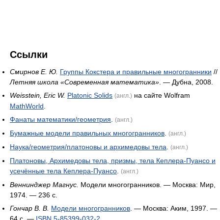
Ссылки
Смирнов Е. Ю.
Группы Кокстера и правильные многогранники
//
Летняя школа «Современная математика»
. — Дубна, 2008.
Weisstein, Eric W.
Platonic Solids
на сайте Wolfram
(англ.)
MathWorld
.
Фанаты математики/геометрия
.
(англ.)
Бумажные модели правильных многогранников
.
(англ.)
Наука/геометрия/платоновы и архимедовы тела
.
(англ.)
Платоновы, Архимедовы тела, призмы, тела Кеплера-Пуансо и
усечённые тела Кеплера-Пуансо
.
(англ.)
Веннинджер Магнус.
Модели многогранников. — Москва: Мир,
1974. — 236 с.
Гончар В. В.
Модели многогранников
. — Москва: Аким, 1997. —
64 с. —
ISBN 5-85399-032-2