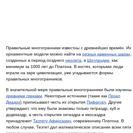
Правильные многогранники известны с древнейших времён. Их
орнаментные модели можно найти на
резных каменных шарах
,
созданных в период позднего
неолита
, в
Шотландии
, как
минимум за 1000 лет до Платона. В костях, которыми люди
играли на заре цивилизации, уже угадываются формы
правильных многогранников.
В значительной мере правильные многогранники были изучены
древними греками
. Некоторые источники (такие как
Прокл
Диадох
) приписывают честь их открытия
Пифагору
. Другие
утверждают, что ему были знакомы только тетраэдр, куб и
додекаэдр, а честь открытия октаэдра и икосаэдра
принадлежит
Теэтету Афинскому
, современнику Платона. В
любом случае, Теэтет дал математическое описание всем пяти