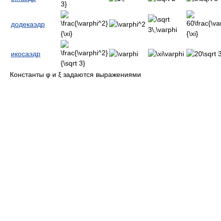
додекаэдр
икосаэдр
Константы φ и ξ задаются выражениями