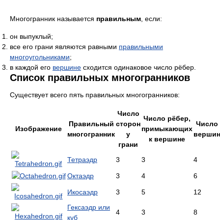
Многогранник называется
правильным
, если:
он выпуклый;
все его грани являются равными
правильными
многоугольниками
;
в каждой его
вершине
сходится одинаковое число рёбер.
Список правильных многогранников
Существует всего пять правильных многогранников:
Число
Число рёбер,
Правильный
сторон
Число
Изображение
примыкающих
многогранник
у
верши
к вершине
грани
Тетраэдр
3
3
4
Октаэдр
3
4
6
Икосаэдр
3
5
12
Гексаэдр или
4
3
8
куб