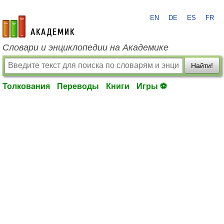
EN
DE
ES
FR
academic.ru
Словари и энциклопедии на Академике
Найти!
Толкования
Переводы
Книги
Игры ⚽