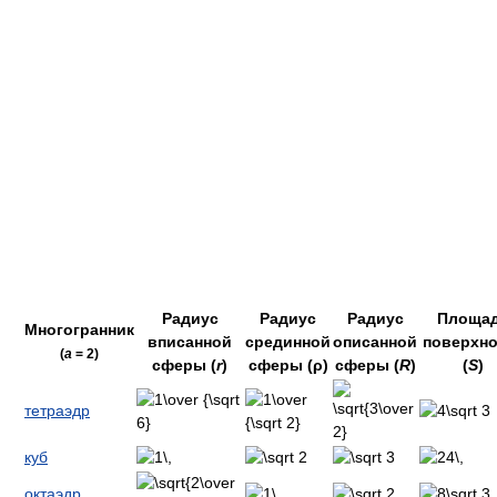
Радиус
Радиус
Радиус
Площа
Многогранник
вписанной
срединной
описанной
поверхно
(
a
= 2)
сферы (
r
)
сферы (ρ)
сферы (
R
)
(
S
)
тетраэдр
куб
октаэдр