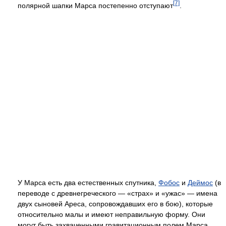
[7]
полярной шапки Марса постепенно отступают
.
У Марса есть два естественных спутника,
Фобос
и
Деймос
(в
переводе с древнегреческого — «страх» и «ужас» — имена
двух сыновей Ареса, сопровождавших его в бою), которые
относительно малы и имеют неправильную форму. Они
могут быть захваченными гравитационным полем Марса