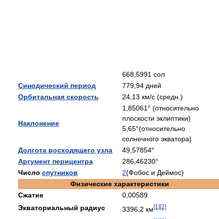
668,5991 сол
Синодический период
779,94 дней
Орбитальная скорость
24,13 км/с (средн.)
1,85061° (относительно
плоскости эклиптики)
Наклонение
5,65°(относительно
солнечного экватора)
Долгота восходящего узла
49,57854°
Аргумент перицентра
286,46230°
Число
спутников
2
(Фобос и Деймос)
Физические характеристики
Сжатие
0,00589
[1]
[2]
Экваториальный радиус
3396,2 км