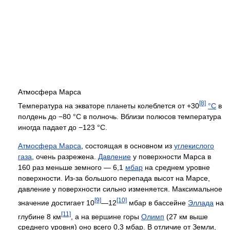
Атмосфера Марса
[8]
Температура на экваторе планеты колеблется от +30
°C
в
полдень до −80 °С в полночь. Вблизи полюсов температура
иногда падает до −123 °С.
Атмосфера Марса
, состоящая в основном из
углекислого
газа
, очень разрежена.
Давление
у поверхности Марса в
160 раз меньше земного — 6,1
мбар
на среднем уровне
поверхности. Из-за большого перепада высот на Марсе,
давление у поверхности сильно изменяется. Максимальное
[9]
[10]
значение достигает 10
—12
мбар в бассейне
Эллада
на
[11]
глубине 8 км
, а на вершине горы
Олимп
(27 км выше
среднего уровня) оно всего 0,3 мбар. В отличие от Земли,