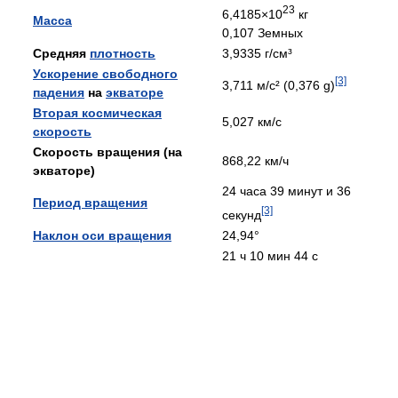
23
6,4185×10
кг
Масса
0,107 Земных
Средняя
плотность
3,9335 г/см³
Ускорение свободного
[3]
3,711 м/с² (0,376 g)
падения
на
экваторе
Вторая космическая
5,027 км/с
скорость
Скорость вращения (на
868,22 км/ч
экваторе)
24 часа 39 минут и 36
Период вращения
[3]
секунд
Наклон оси вращения
24,94°
21 ч 10 мин 44 с