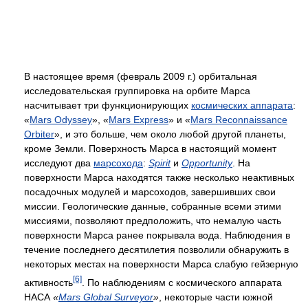
В настоящее время (февраль 2009 г.) орбитальная
исследовательская группировка на орбите Марса
насчитывает три функционирующих
космических аппарата
:
«
Mars Odyssey
», «
Mars Express
» и «
Mars Reconnaissance
Orbiter
», и это больше, чем около любой другой планеты,
кроме Земли. Поверхность Марса в настоящий момент
исследуют два
марсохода
:
Spirit
и
Opportunity
. На
поверхности Марса находятся также несколько неактивных
посадочных модулей и марсоходов, завершивших свои
миссии. Геологические данные, собранные всеми этими
миссиями, позволяют предположить, что немалую часть
поверхности Марса ранее покрывала вода. Наблюдения в
течение последнего десятилетия позволили обнаружить в
некоторых местах на поверхности Марса слабую гейзерную
[6]
активность
. По наблюдениям с космического аппарата
НАСА
«
Mars Global Surveyor
»
, некоторые части южной