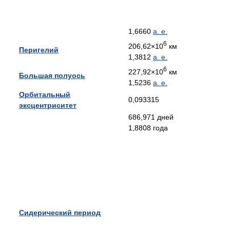
1,6660
а. е.
6
206,62×10
км
Перигелий
1,3812
а. е.
6
227,92×10
км
Большая полуось
1,5236
а. е.
Орбитальный
0,093315
эксцентриситет
686,971 дней
1,8808 года
Сидерический период