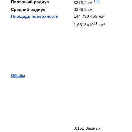
[1]
[2]
Полярный радиус
3376,2 км
Средний радиус
3386,2 км
Площадь поверхности
144 798 465 км²
11
1,6318×10
км³
Объём
0,151 Земных