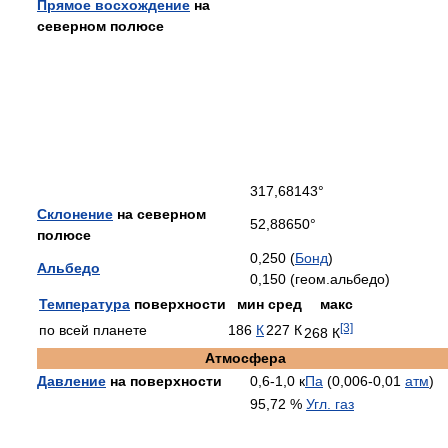
Прямое восхождение
на
северном полюсе
317,68143°
Склонение
на северном
52,88650°
полюсе
0,250 (
Бонд
)
Альбедо
0,150 (геом.альбедо)
Температура
поверхности
мин
сред
макс
[3]
по всей планете
186
К
227 К
268 К
Атмосфера
Давление
на поверхности
0,6-1,0 к
Па
(0,006-0,01
атм
)
95,72 %
Угл. газ