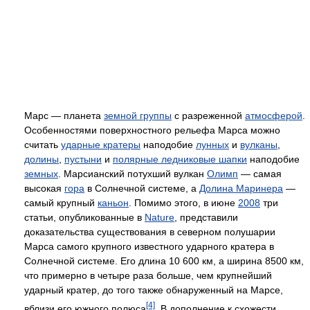
Марс — планета
земной группы
с разреженной
атмосферой
.
Особенностями поверхностного рельефа Марса можно
считать
ударные кратеры
наподобие
лунных
и
вулканы
,
долины
,
пустыни
и
полярные ледниковые шапки
наподобие
земных
. Марсианский потухший вулкан
Олимп
— самая
высокая
гора
в Солнечной системе, а
Долина Маринера
—
самый крупный
каньон
. Помимо этого, в июне
2008
три
статьи, опубликованные в
Nature
, представили
доказательства существования в северном полушарии
Марса самого крупного известного ударного кратера в
Солнечной системе. Его длина 10 600 км, а ширина 8500 км,
что примерно в четыре раза больше, чем крупнейший
ударный кратер, до того также обнаруженный на Марсе,
[4]
вблизи его южного полюса
. В дополнение к схожести