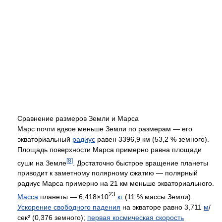
Сравнение размеров Земли и Марса
Марс почти вдвое меньше Земли по размерам — его
экваториальный
радиус
равен 3396,9 км (53,2 % земного).
Площадь поверхности Марса примерно равна площади
[8]
суши на Земле
. Достаточно быстрое вращение планеты
приводит к заметному полярному сжатию — полярный
радиус Марса примерно на 21 км меньше экваториального.
23
Масса
планеты — 6,418×10
кг
(11 % массы Земли).
Ускорение свободного падения
на экваторе равно 3,711
м
/
сек² (0,376 земного);
первая космическая скорость