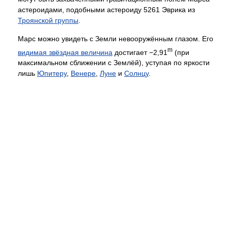
астероидами, подобными астероиду 5261 Эврика из
Троянской группы
.
Марс можно увидеть с Земли невооружённым глазом. Его
m
видимая звёздная величина
достигает −2,91
(при
максимальном сближении с Землёй), уступая по яркости
лишь
Юпитеру
,
Венере
,
Луне
и
Солнцу
.