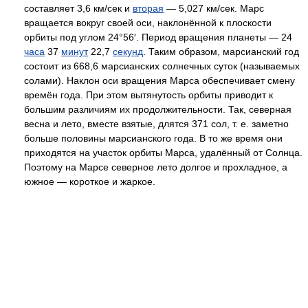
составляет 3,6 км/сек и
вторая
— 5,027 км/сек. Марс
вращается вокруг своей оси, наклонённой к плоскости
орбиты под углом 24°56′. Период вращения планеты — 24
часа
37
минут
22,7
секунд
. Таким образом, марсианский год
состоит из 668,6 марсианских солнечных суток (называемых
солами). Наклон оси вращения Марса обеспечивает смену
времён года. При этом вытянутость орбиты приводит к
большим различиям их продолжительности. Так, северная
весна и лето, вместе взятые, длятся 371 сол, т. е. заметно
больше половины марсианского года. В то же время они
приходятся на участок орбиты Марса, удалённый от Солнца.
Поэтому на Марсе северное лето долгое и прохладное, а
южное — короткое и жаркое.