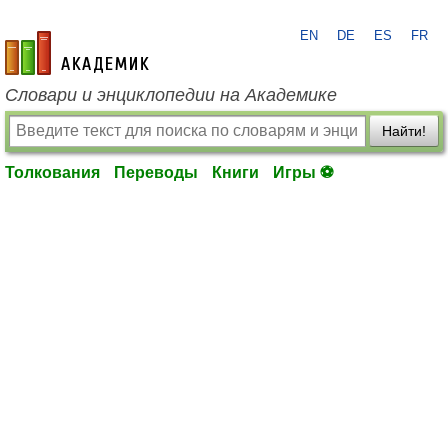
EN
DE
ES
FR
academic.ru
Словари и энциклопедии на Академике
Найти!
Толкования
Переводы
Книги
Игры ⚽