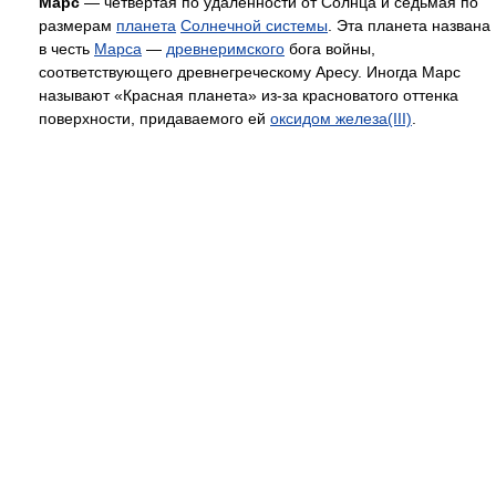
Марс
— четвёртая по удалённости от Солнца и седьмая по
размерам
планета
Солнечной системы
. Эта планета названа
в честь
Марса
—
древнеримского
бога войны,
соответствующего древнегреческому Аресу. Иногда Марс
называют «Красная планета» из-за красноватого оттенка
поверхности, придаваемого ей
оксидом железа(III)
.