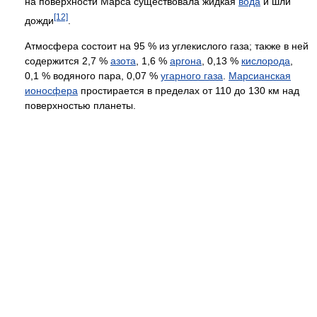
на поверхности Марса существовала жидкая
вода
и шли
[12]
дожди
.
Атмосфера состоит на 95 % из углекислого газа; также в ней
содержится 2,7 %
азота
, 1,6 %
аргона
, 0,13 %
кислорода
,
0,1 % водяного пара, 0,07 %
угарного газа
.
Марсианская
ионосфера
простирается в пределах от 110 до 130 км над
поверхностью планеты.