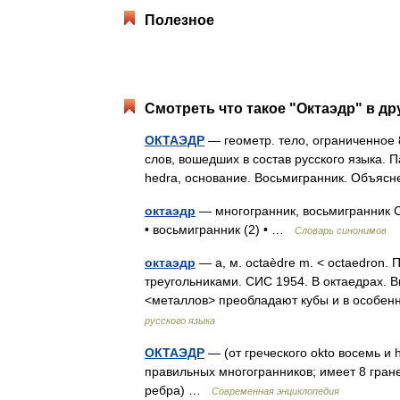
Полезное
Смотреть что такое "Октаэдр" в др
ОКТАЭДР
— геометр. тело, ограниченное
слов, вошедших в состав русского языка. П
hedra, основание. Восьмигранник. Объ
октаэдр
— многогранник, восьмигранник Сл
• восьмигранник (2) • …
Словарь синонимов
октаэдр
— а, м. octaèdre m. < octaedron.
треугольниками. СИС 1954. В октаедрах. В
<металлов> преобладают кубы и в особе
русского языка
ОКТАЭДР
— (от греческого okto восемь и h
правильных многогранников; имеет 8 гране
ребра) …
Современная энциклопедия