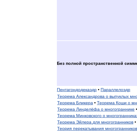
Без
полной
пространственной
симм
Пентагондодекаэдр
•
Параллелоэдр
Теорема
Александрова
о
выпуклых
мно
Теорема
Бликера
•
Теорема
Коши
о
мн
Теорема
Линделёфа
о
многограннике
Теорема
Минковского
о
многогранника
Теорема
Эйлера
для
многогранников
•
Теория
перекатывания
многограннико