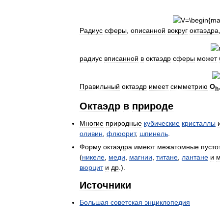
Радиус
сферы
,
описанной
вокруг
октаэдра
радиус
вписанной
в
октаэдр
сферы
может
Правильный
октаэдр
имеет
симметрию
O
h
Октаэдр
в
природе
Многие
природные
кубические
кристаллы
оливин
,
флюорит
,
шпинель
.
Форму
октаэдра
имеют
межатомные
пусто
(
никеле
,
меди
,
магнии
,
титане
,
лантане
и
м
вюрцит
и
др
.).
Источники
Большая
советская
энциклопедия