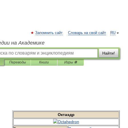
Запомнить сайт
Словарь на свой сайт
RU
едии на Академике
Найти!
Переводы
Книги
Игры ⚽
Октаэдр