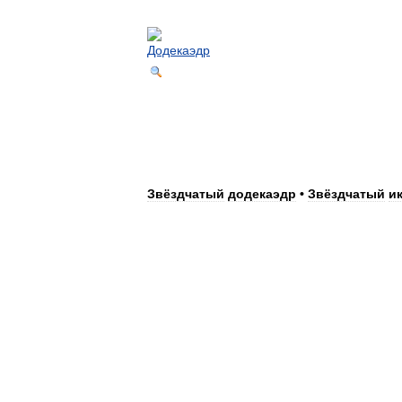
Звёздчатый
додекаэдр
•
Звёздчатый
и