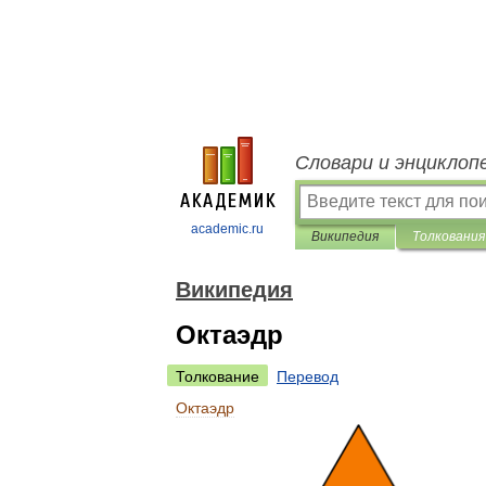
Словари и энциклоп
academic.ru
Википедия
Толкования
Википедия
Октаэдр
Толкование
Перевод
Октаэдр