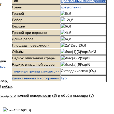
Тип
Правильный
многогранник
Грань
треугольник
Граней
Рёбер
Вершин
Граней
при
вершине
Длина
ребра
Площадь
поверхности
Объём
Радиус
описанной
сферы
дин
Радиус
вписанной
сферы
ков
,
Октаэдрическая
(
O
)
Точечная
группа
симметрии
h
Двойственный
многогранник
Куб
ёбер
,
4
ребра
.
ощадь
его
полной
поверхности
(
S
)
и
объём
октаэдра
(
V
)