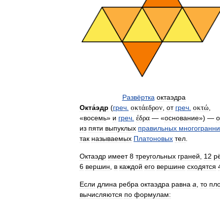
Развёртка
октаэдра
Окта́эдр
(
греч
.
οκτάεδρον
,
от
греч
.
οκτώ
,
«
восемь
»
и
греч
.
έδρα
— «
основание
») —
о
из
пяти
выпуклых
правильных
многогранни
так
называемых
Платоновых
тел
.
Октаэдр
имеет
8
треугольных
граней
,
12
р
6
вершин
,
в
каждой
его
вершине
сходятся
Если
длина
ребра
октаэдра
равна
а
,
то
пл
вычисляются
по
формулам: