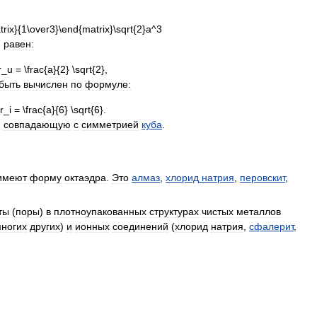
,
равен:
,
быть
вычислен
по
формуле:
,
совпадающую
с
симметрией
куба
.
имеют
форму
октаэдра
.
Это
алмаз
,
хлорид
натрия
,
перовскит
,
ты
(
поры
)
в
плотноупакованных
структурах
чистых
металлов
ногих
других
)
и
ионных
соединений
(
хлорид
натрия
,
сфалерит
,