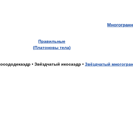
Многогран
Правильные
(
Платоновы
тела
)
косододекаэдр
•
Звёздчатый
икосаэдр
•
Звёздчатый
многогра