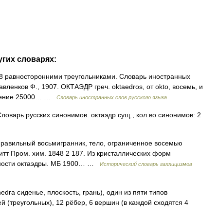
угих словарях:
 8 равносторонними треугольниками. Словарь иностранных
авленков Ф., 1907. ОКТАЭДР греч. oktaedros, от okto, восемь, и
яснение 25000… …
Словарь иностранных слов русского языка
оварь русских синонимов. октаэдр сущ., кол во синонимов: 2
 Правильный восьмигранник, тело, ограниченное восемью
итт Пром. хим. 1848 2 187. Из кристаллических форм
нности октаэдры. МБ 1900… …
Исторический словарь галлицизмов
edra сиденье, плоскость, грань), один из пяти типов
й (треугольных), 12 рёбер, 6 вершин (в каждой сходятся 4