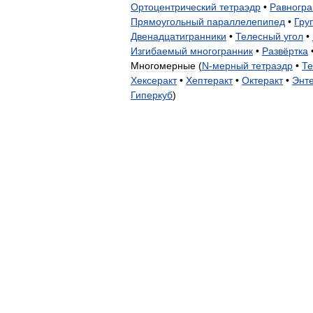
Ортоцентрический
тетраэдр
•
Равногр
Прямоугольный
параллелепипед
•
Гру
Двенадцатигранники
•
Телесный
угол
•
Изгибаемый
многогранник
•
Развёртка
Многомерные
(
N
-
мерный
тетраэдр
•
Те
Хексеракт
•
Хептеракт
•
Октеракт
•
Энт
Гиперкуб
)