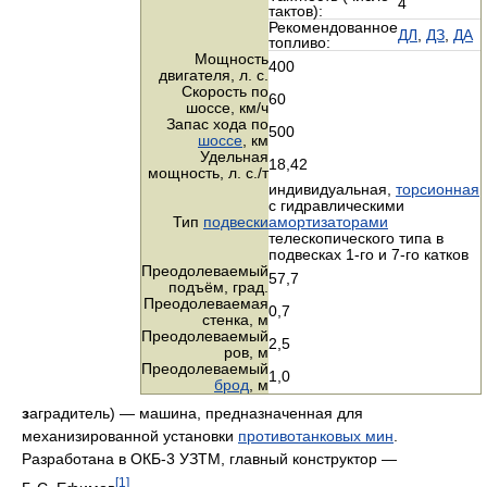
4
тактов):
Рекомендованное
ДЛ
,
ДЗ
,
ДА
топливо:
Мощность
400
двигателя,
л. с.
Скорость по
60
шоссе,
км/ч
Запас хода по
500
шоссе
, км
Удельная
18,42
мощность,
л. с./т
индивидуальная,
торсионная
с гидравлическими
Тип
подвески
амортизаторами
телескопического типа в
подвесках 1-го и 7-го катков
Преодолеваемый
57,7
подъём, град.
Преодолеваемая
0,7
стенка, м
Преодолеваемый
2,5
ров, м
Преодолеваемый
1,0
брод
, м
з
аградитель) — машина, предназначенная для
механизированной установки
противотанковых мин
.
Разработана в ОКБ-3 УЗТМ, главный конструктор —
[1]