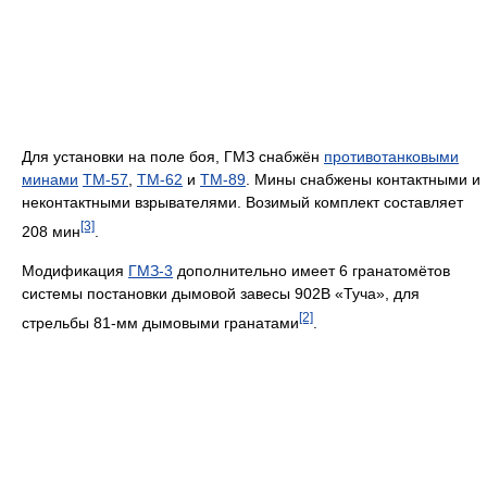
Для установки на поле боя, ГМЗ снабжён
противотанковыми
минами
ТМ-57
,
ТМ-62
и
ТМ-89
. Мины снабжены контактными и
неконтактными взрывателями. Возимый комплект составляет
[3]
208 мин
.
Модификация
ГМЗ-3
дополнительно имеет 6 гранатомётов
системы постановки дымовой завесы 902В «Туча», для
[2]
стрельбы 81-мм дымовыми гранатами
.