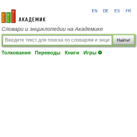
EN
DE
ES
FR
academic.ru
Словари и энциклопедии на Академике
Найти!
Толкования
Переводы
Книги
Игры ⚽