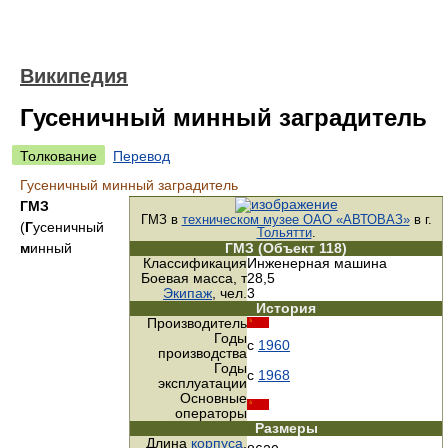
Википедия
Гусеничный минный заградитель
Толкование
Перевод
Гусеничный минный заградитель
ГМЗ
ГМЗ в
техническом музее ОАО «АВТОВАЗ»
в г.
(
Г
усеничный
Тольятти
.
м
инный
ГМЗ (Объект 118)
Классификация
Инженерная машина
Боевая масса, т
28,5
Экипаж
, чел.
3
История
Производитель
Годы
с
1960
производства
Годы
с
1968
эксплуатации
Основные
операторы
Размеры
Длина
корпуса
,