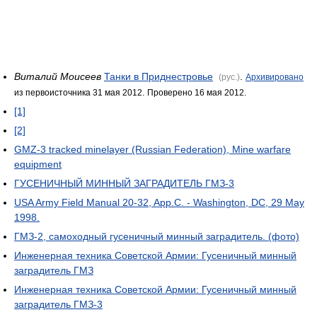
Виталий Моисеев
Танки в Приднестровье
.
(рус.)
Архивировано
из первоисточника 31 мая 2012.
Проверено 16 мая 2012.
[1]
[2]
GMZ-3 tracked minelayer (Russian Federation), Mine warfare
equipment
ГУСЕНИЧНЫЙ МИННЫЙ ЗАГРАДИТЕЛЬ ГМЗ-3
USA Army Field Manual 20-32, App.C. - Washington, DC, 29 May
1998.
ГМЗ-2, самоходный гусеничный минный заградитель. (фото)
Инженерная техника Советской Армии: Гусеничный минный
заградитель ГМЗ
Инженерная техника Советской Армии: Гусеничный минный
заградитель ГМЗ-3