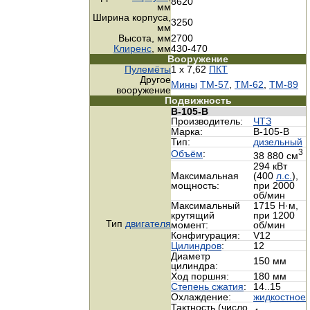
8620
мм
Ширина корпуса,
3250
мм
Высота, мм
2700
Клиренс
, мм
430-470
Вооружение
Пулемёты
1 х 7,62
ПКТ
Другое
Мины
ТМ-57
,
ТМ-62
,
ТМ-89
вооружение
Подвижность
В-105-В
Производитель:
ЧТЗ
Марка:
В-105-В
Тип:
дизельный
3
Объём
:
38 880 см
294 кВт
Максимальная
(400
л.с.
),
мощность:
при 2000
об/мин
Максимальный
1715 Н·м,
крутящий
при 1200
Тип
двигателя
момент:
об/мин
Конфигурация:
V12
Цилиндров
:
12
Диаметр
150 мм
цилиндра:
Ход поршня:
180 мм
Cтепень сжатия
:
14..15
Охлаждение:
жидкостное
Тактность (число