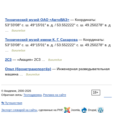
Технический музей ОАО «АвтоВАЗ»
— Координаты:
53°33′08″ с. ш. 49°15′01″ в. д. / 53.552222° с. ш. 49.250278° в. д
…
Википедия
Технический музей имени К. Г. Сахарова
— Координаты:
53°33′08″ с. ш. 49°15′01″ в. д. / 53.552222° с. ш. 49.250278° в. д
…
Википедия
2С3
— «Акация» 2С3 …
Википедия
Опал (бронетранспортёр)
— Инженерная разведывательная
машина …
Википедия
© Академик, 2000-2026
18+
Обратная связь:
Техподдержка
,
Реклама на сайте
👣 Путешествия
Экспорт словарей на сайты
, сделанные на PHP,
Joomla,
Drupal,