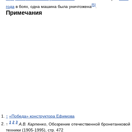
[5]
года
в боях, одна машина была уничтожена
.
Примечания
↑
«Победа» конструктора Ефимова
1
2
3
↑
А.В. Карпенко
, Обозрение отечественной бронетанковой
техники (1905-1995), стр. 472