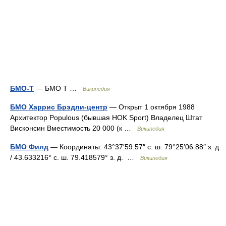
БМО-Т
— БМО Т …
Википедия
БМО Харрис Брэдли-центр
— Открыт 1 октября 1988
Архитектор Populous (бывшая HOK Sport) Владелец Штат
Висконсин Вместимость 20 000 (к …
Википедия
БМО Филд
— Координаты: 43°37′59.57″ с. ш. 79°25′06.88″ з. д.
/ 43.633216° с. ш. 79.418579° з. д. …
Википедия