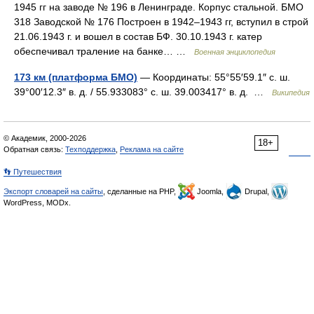
1945 гг на заводе № 196 в Ленинграде. Корпус стальной. БМО
318 Заводской № 176 Построен в 1942–1943 гг, вступил в строй
21.06.1943 г. и вошел в состав БФ. 30.10.1943 г. катер
обеспечивал траление на банке… …
Военная энциклопедия
173 км (платформа БМО)
— Координаты: 55°55′59.1″ с. ш.
39°00′12.3″ в. д. / 55.933083° с. ш. 39.003417° в. д. …
Википедия
© Академик, 2000-2026
18+
Обратная связь:
Техподдержка
,
Реклама на сайте
👣 Путешествия
Экспорт словарей на сайты
, сделанные на PHP,
Joomla,
Drupal,
WordPress, MODx.