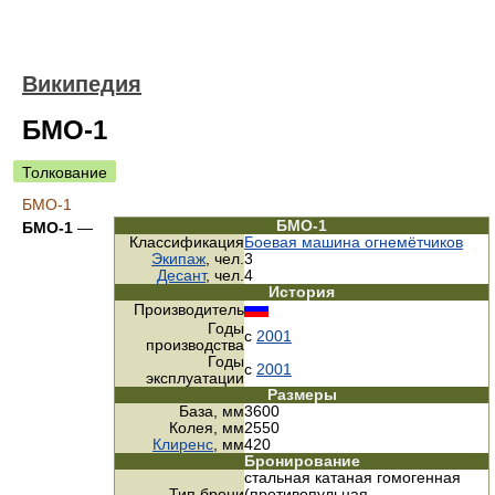
Википедия
БМО-1
Толкование
БМО-1
БМО-1
БМО-1
—
Классификация
Боевая машина огнемётчиков
Экипаж
, чел.
3
Десант
, чел.
4
История
Производитель
Годы
с
2001
производства
Годы
с
2001
эксплуатации
Размеры
База, мм
3600
Колея, мм
2550
Клиренс
, мм
420
Бронирование
стальная катаная гомогенная
Тип брони
(противопульная,