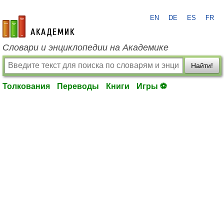
EN
DE
ES
FR
academic.ru
Словари и энциклопедии на Академике
Найти!
Толкования
Переводы
Книги
Игры ⚽