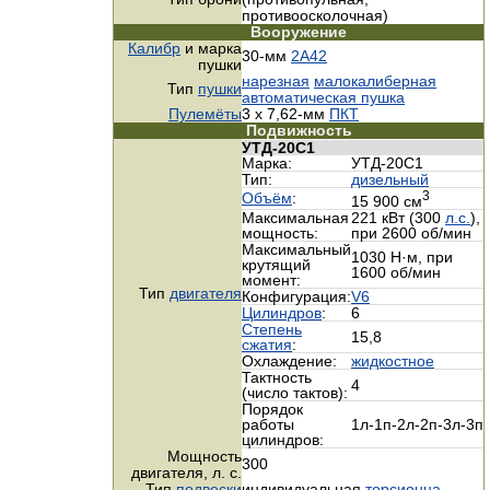
противоосколочная)
Вооружение
Калибр
и марка
30-мм
2А42
пушки
нарезная
малокалиберная
Тип
пушки
автоматическая пушка
Пулемёты
3 х 7,62-мм
ПКТ
Подвижность
УТД-20С1
Марка:
УТД-20С1
Тип:
дизельный
3
Объём
:
15 900 см
Максимальная
221 кВт (300
л.с.
),
мощность:
при 2600 об/мин
Максимальный
1030 Н·м, при
крутящий
1600 об/мин
момент:
Тип
двигателя
Конфигурация:
V6
Цилиндров
:
6
Cтепень
15,8
сжатия
:
Охлаждение:
жидкостное
Тактность
4
(число тактов):
Порядок
работы
1л-1п-2л-2п-3л-3п
цилиндров:
Мощность
300
двигателя,
л. с.
Тип
подвески
индивидуальная
торсионна