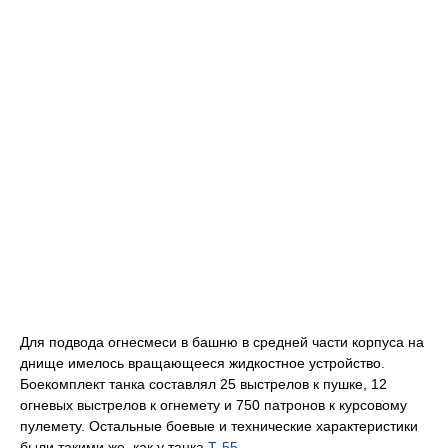
Для подвода огнесмеси в башню в средней части корпуса на
днище имелось вращающееся жидкостное устройство.
Боекомплект танка составлял 25 выстрелов к пушке, 12
огневых выстрелов к огнемету и 750 патронов к курсовому
пулемету. Остальные боевые и технические характеристики
были такими же, как у танка
Т-55
.