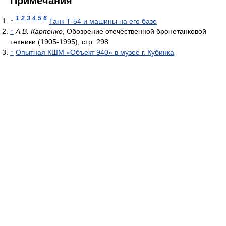
Примечания
1
2
3
4
5
6
↑
Танк Т-54 и машины на его базе
↑
А.В. Карпенко
, Обозрение отечественной бронетанковой
техники (1905-1995), стр. 298
↑
Опытная КШМ «Объект 940» в музее г. Кубинка