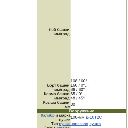
Лоб башни,
мм/град.
108 / 60°
Борт башни,
160 / 0°…
мм/град.
86 / 60°
Корма башни,
65 / 0°…
мм/град.
48 / 45°
Крыша башни,
30
мм
Вооружение
Калибр
и марка
100-мм
Д-10Т2С
пушки
Тип
пушки
нарезная
пушка