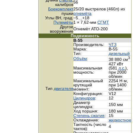
Длина
ствола
,
56
калибров
Боекомплект
25/20 выстрелов (460л) из
пушки
огнемёта
Углы ВН, град.
−5…+18
Пулемёты
1 × 7,62-мм
СГМТ
Другое
Огнемёт АТО-200
вооружение
Подвижность
В-55
Производитель:
ЧТЗ
Марка:
В-55
Тип:
дизельный
3
Объём
:
38 880 см
427 кВт
Максимальная
(581
л.с.
),
мощность:
при 2000
об/мин
Максимальный
2254 Н·м,
крутящий
при 1400
Тип
двигателя
момент:
об/мин
Конфигурация:
V12
Цилиндров
:
12
Диаметр
150 мм
цилиндра:
Ход поршня:
180 мм
Cтепень сжатия
:
15
Охлаждение:
жидкостное
Тактность (число
4
тактов):