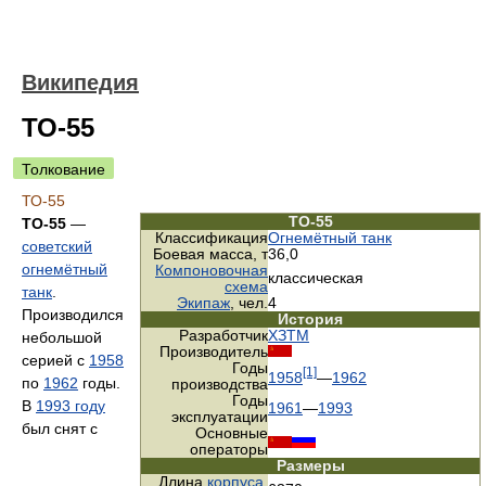
Википедия
ТО-55
Толкование
ТО-55
ТО-55
ТО-55
—
Классификация
Огнемётный танк
советский
Боевая масса, т
36,0
огнемётный
Компоновочная
классическая
схема
танк
.
Экипаж
, чел.
4
Производился
История
Разработчик
ХЗТМ
небольшой
Производитель
серией с
1958
Годы
[1]
1958
—
1962
по
1962
годы.
производства
Годы
В
1993 году
1961
—
1993
эксплуатации
был снят с
Основные
операторы
Размеры
Длина
корпуса
,