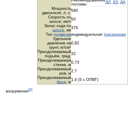
Рекомендованное
ДЛ
,
ДЗ
,
ДА
топливо:
Мощность
580
двигателя,
л. с.
Скорость по
50
шоссе,
км/ч
Запас хода по
375
шоссе
, км
Тип
подвески
индивидуальная
торсионная
Удельное
давление на
0,82
грунт,
кг/см²
Преодолеваемый
32
подъём, град.
Преодолеваемая
0,73
стенка, м
Преодолеваемый
2,7
ров, м
Преодолеваемый
1,4 (5 с ОПВТ)
брод
, м
[2]
вооружения
.