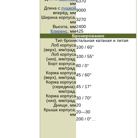
6370
мм
Длина с
пушкой
9000
вперёд, мм
Ширина корпуса,
3270
мм
Высота, мм
2400
Клиренс
, мм
425
Бронирование
Тип брони
стальная катаная и литая
Лоб корпуса
100 / 60°
(верх),
мм/град.
Лоб корпуса
100 / 55°
(низ),
мм/град.
Борт корпуса,
80 / 0°
мм/град.
Корма корпуса
45 / 60°
(верх),
мм/град.
Корма корпуса
(середина),
45 / 17°
мм/град.
Корма корпуса
30 / 70°
(низ),
мм/град.
Днище, мм
20
Крыша корпуса,
20—30
мм
200 / 0°…