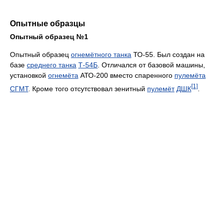
Опытные образцы
Опытный образец №1
Опытный образец
огнемётного танка
ТО-55. Был создан на
базе
среднего танка
Т-54Б
. Отличался от базовой машины,
установкой
огнемёта
АТО-200 вместо спаренного
пулемёта
[1]
СГМТ
. Кроме того отсутствовал зенитный
пулемёт
ДШК
.