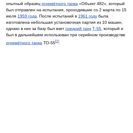
опытный образец
огнемётного танка
«Объект 482», который
был отправлен на испытания, проходившие со 2 марта по 15
июля
1959 года
. После испытаний в
1961 году
была
изготовлена небольшая установочная партия из 10 машин,
однако в них за базу был взят
средний танк
Т-55
, который и
был в дальнейшем использован при серийном производстве
[1]
огнемётного танка
ТО-55
.