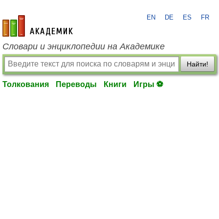
EN
DE
ES
FR
academic.ru
Словари и энциклопедии на Академике
Найти!
Толкования
Переводы
Книги
Игры ⚽