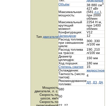
Тип:
дизельный
3
Объём
:
38 880 см
427 кВт
Максимальная
(581
л.с.
),
мощность:
при 2000
об/мин
Максимальный
2254 Н·м,
крутящий
при 1400
момент:
об/мин
Конфигурация:
V12
Цилиндров
:
12
Тип
двигателя
Расход топлива
300..330
при смешанном
л/100 км
цикле:
Расход топлива
190..210
на трассе:
л/100 км
Диаметр
150 мм
цилиндра:
Ход поршня:
180 мм
Cтепень сжатия
:
15
Охлаждение:
жидкостное
Тактность (число
4
тактов):
Рекомендованное
ДЛ
,
ДЗ
,
ДА
топливо:
Мощность
580
двигателя,
л. с.
Скорость по
50
шоссе,
км/ч
Скорость по
пересечённой
22..27