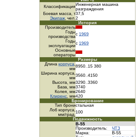
Инженерная машина
Классификация
разграждения
Боевая масса, т
37,5
Экипаж
, чел.
2
История
Производитель
Годы
с
1969
производства
Годы
с
1969
эксплуатации
Основные
операторы
Размеры
Длина
корпуса
,
8950..15 380
мм
Ширина корпуса,
3560..4150
мм
Высота, мм
3290..3360
База, мм
3740
Колея, мм
2640
Клиренс
, мм
420
Бронирование
Тип брони
стальная
Лоб корпуса,
100
мм/град.
Подвижность
В-55
Производитель:
ЧТЗ
Марка:
В-55