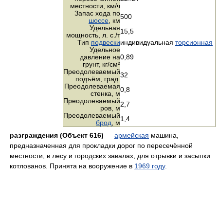
местности,
км/ч
Запас хода по
500
шоссе
, км
Удельная
15,5
мощность,
л. с./т
Тип
подвески
индивидуальная
торсионная
Удельное
давление на
0,89
грунт,
кг/см²
Преодолеваемый
32
подъём, град.
Преодолеваемая
0,8
стенка, м
Преодолеваемый
2,7
ров, м
Преодолеваемый
1,4
брод
, м
разграждения (Объект 616)
—
армейская
машина,
предназначенная для прокладки дорог по пересечённой
местности, в лесу и городских завалах, для отрывки и засыпки
котлованов. Принята на вооружение в
1969 году
.