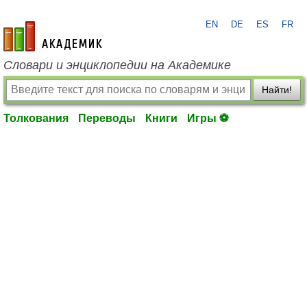
EN
DE
ES
FR
academic.ru
Словари и энциклопедии на Академике
Найти!
Толкования
Переводы
Книги
Игры ⚽