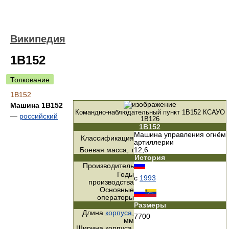
Википедия
1В152
Толкование
1В152
Машина 1В152
Командно-наблюдательный пункт 1В152 КСАУО
—
российский
1В126
1В152
Машина управления огнём
Классификация
артиллерии
Боевая масса, т
12,6
История
Производитель
Годы
c
1993
производства
Основные
операторы
Размеры
Длина
корпуса
,
7700
мм
Ширина корпуса,