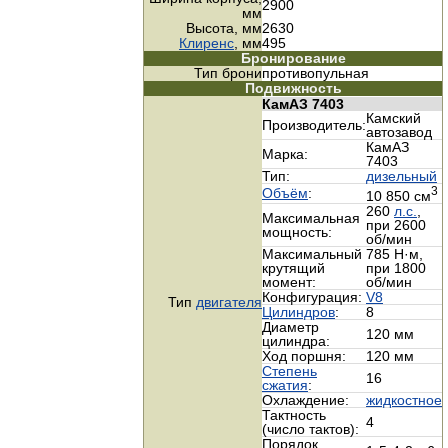
2900
мм
Высота, мм
2630
Клиренс
, мм
495
Бронирование
Тип брони
противопульная
Подвижность
КамАЗ 7403
Камский
Производитель:
автозавод
КамАЗ
Марка:
7403
Тип:
дизельный
3
Объём
:
10 850 см
260
л.с.
,
Максимальная
при 2600
мощность:
об/мин
Максимальный
785 Н·м,
крутящий
при 1800
момент:
об/мин
Конфигурация:
V8
Тип
двигателя
Цилиндров
:
8
Диаметр
120 мм
цилиндра:
Ход поршня:
120 мм
Cтепень
16
сжатия
:
Охлаждение:
жидкостное
Тактность
4
(число тактов):
Порядок