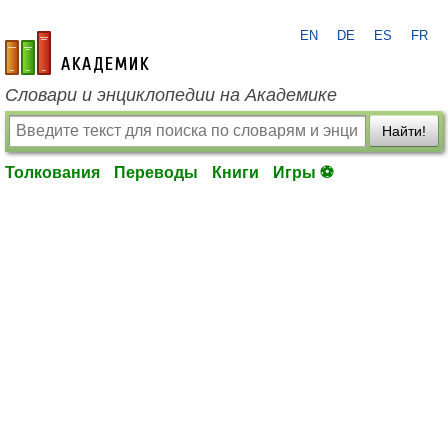
EN
DE
ES
FR
academic.ru
Словари и энциклопедии на Академике
Найти!
Толкования
Переводы
Книги
Игры ⚽