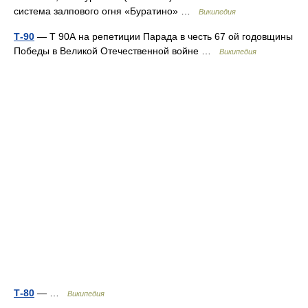
система залпового огня «Буратино» …
Википедия
Т-90
— Т 90А на репетиции Парада в честь 67 ой годовщины
Победы в Великой Отечественной войне …
Википедия
Т-80
— …
Википедия