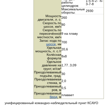
1-5-4-2- -6-
работы
3-7-8
цилиндров:
Максимальные
2930
обороты:
Мощность
260
двигателя,
л. с.
Скорость по
80
шоссе,
км/ч
Скорость по
пересечённой
9 на плаву
местности,
км/ч
Запас хода по
700
шоссе
, км
Удельная
20,6
мощность,
л. с./т
Колёсная
8х8
формула
Удельное
давление на
1,77..3,09
грунт,
кг/см²
Преодолеваемый
30
подъём, град.
Преодолеваемая
2,0
стенка, м
Преодолеваемый
0,5
ров, м
Преодолеваемый
плавает
брод
, м
унифицированный командно-наблюдательный пункт КСАУО