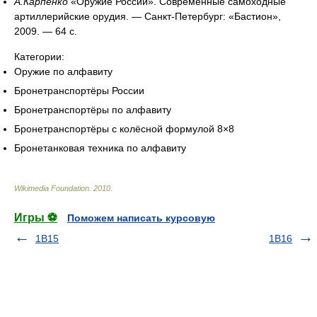
А.Карпенко
«Оружие России». Современные самоходные
артиллерийские орудия. — Санкт-Петербург: «Бастион»,
2009. — 64 с.
Категории:
Оружие по алфавиту
Бронетранспортёры России
Бронетранспортёры по алфавиту
Бронетранспортёры с колёсной формулой 8×8
Бронетанковая техника по алфавиту
Wikimedia Foundation
.
2010
.
Игры ⚽
Поможем написать курсовую
1В15
1В16