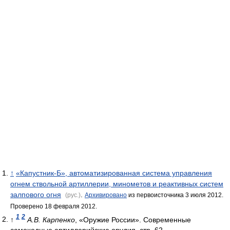
↑
«Капустник-Б», автоматизированная система управления
огнем ствольной артиллерии, минометов и реактивных систем
залпового огня
.
(рус.)
Архивировано
из первоисточника 3 июля 2012.
Проверено 18 февраля 2012.
1
2
↑
А.В. Карпенко
, «Оружие России». Современные