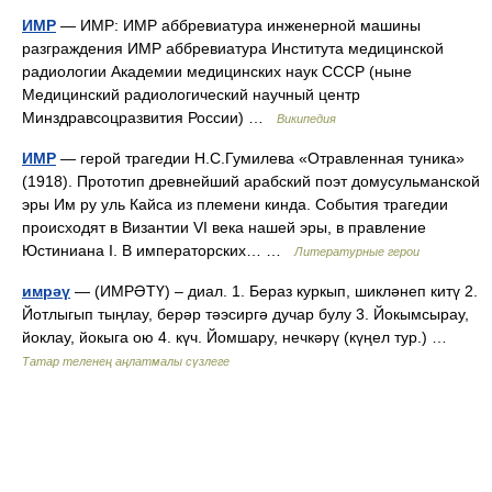
ИМР
— ИМР: ИМР аббревиатура инженерной машины
разграждения ИМР аббревиатура Института медицинской
радиологии Академии медицинских наук СССР (ныне
Медицинский радиологический научный центр
Минздравсоцразвития России) …
Википедия
ИМР
— герой трагедии Н.С.Гумилева «Отравленная туника»
(1918). Прототип древнейший арабский поэт домусульманской
эры Им ру уль Кайса из племени кинда. События трагедии
происходят в Византии VI века нашей эры, в правление
Юстиниана I. В императорских… …
Литературные герои
имрәү
— (ИМРӘТҮ) – диал. 1. Бераз куркып, шикләнеп китү 2.
Йотлыгып тыңлау, берәр тәэсиргә дучар булу 3. Йокымсырау,
йоклау, йокыга ою 4. күч. Йомшару, нечкәрү (күңел тур.) …
Татар теленең аңлатмалы сүзлеге