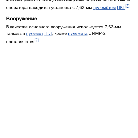
[2]
оператора находится установка с 7,62-мм
пулемётом
ПКТ
.
Вооружение
В качестве основного вооружения используется 7,62-мм
танковый
пулемёт
ПКТ
, кроме
пулемёта
с ИМР-2
[2]
поставляются
: