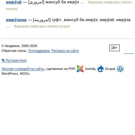
имрӯзӣ
— [امروزي] мансуб ба имрӯз …
Фарҳанги тафсирии забони
тоҷикӣ
имрӯзина
— [امروزينه] гуфт., мансуб ба имрӯз; имрӯзӣ; имрӯза
…
Фарҳанги тафсирии забони тоҷикӣ
© Академик, 2000-2026
18+
Обратная связь:
Техподдержка
,
Реклама на сайте
👣 Путешествия
Экспорт словарей на сайты
, сделанные на PHP,
Joomla,
Drupal,
WordPress, MODx.