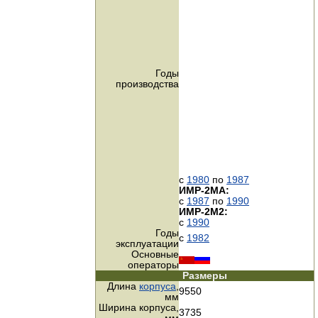
Годы
производства
с
1980
по
1987
ИМР-2МА:
с
1987
по
1990
ИМР-2М2:
с
1990
Годы
с
1982
эксплуатации
Основные
операторы
Размеры
Длина
корпуса
,
9550
мм
Ширина корпуса,
3735