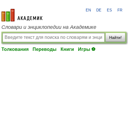
EN
DE
ES
FR
academic.ru
Словари и энциклопедии на Академике
Найти!
Толкования
Переводы
Книги
Игры ⚽