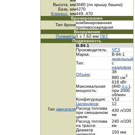
мм
Высота, мм
3680 (по крышу башни)
База, мм
4270
Клиренс
, мм
449..470
Бронирование
комбинированная
Тип брони
противоснарядная
Вооружение
Пулемёты
1 х 7,62-мм
ПКТ
Подвижность
В-84-1
Производитель:
ЧТЗ
Марка:
В-84-1
дизельный
Тип:
с
наддувом
38
Объём
:
3
880 см
618 кВт
Максимальная
(840
л.с.
),
мощность:
при 2000
об/мин
Конфигурация:
V12
Цилиндров
:
12
Расход топлива
Тип
двигателя
430 л/100
при смешанном
км
цикле:
Расход топлива
240 л/100
на трассе:
км
Диаметр
150 мм
цилиндра: