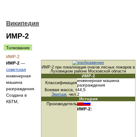
Википедия
ИМР-2
Толкование
ИМР-2
ИМР-2
—
ИМР-2 при локализации очагов лесных пожаров в
советская
Луховицком районе Московской области
инженерная
ИМР-2
инженерная машина
машина
Классификация
разграждения
разграждения.
Боевая масса, т
44,5
Экипаж
, чел.
2
Создана в
История
КБТМ,
Производитель
ИМР-2: