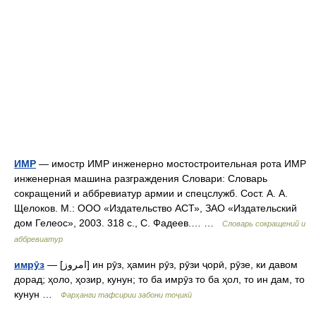
ИМР
— имостр ИМР инженерно мостостроительная рота ИМР
инженерная машина разграждения Словари: Словарь
сокращений и аббревиатур армии и спецслужб. Сост. А. А.
Щелоков. М.: ООО «Издательство АСТ», ЗАО «Издательский
дом Гелеос», 2003. 318 с., С. Фадеев.… …
Словарь сокращений и
аббревиатур
имрӯз
— [امروز] ин рӯз, ҳамин рӯз, рӯзи ҷорӣ, рӯзе, ки давом
дорад; ҳоло, ҳозир, кунун; то ба имрӯз то ба ҳол, то ин дам, то
кунун …
Фарҳанги тафсирии забони тоҷикӣ