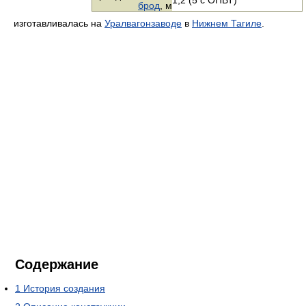
1,2 (5 с ОПВТ)
брод
, м
изготавливалась на
Уралвагонзаводе
в
Нижнем Тагиле
.
Содержание
1
История создания