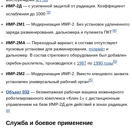
ИМР-2Д
— с усиленной защитой от радиации. Коэффициент
[3]
ослабления до 1000.
ИМР-2М1
— Модернизация ИМР-2. Без установок удлиненного
[4]
заряда разминирования, дальномера и пулемета ПКТ.
.
ИМР-2МА
— Переходный вариант, в составе отсутствуют
пусковые установки для разминирования,
пулемёт
и
дальномер. В состав стрелового оборудования был добавлен
[5]
скребок-рыхлитель, производился с
1987
по
1990 годы
.
ИМР-2М2
— Модернизация ИМР-2. Вместо клещевого захвата
[5]
установлен универсальный рабочий орган
.
Объект 032
— безэкипажная рабочая машина инженерного
роботизированного комплекса «Клин-1» с дистанционным
управлением на базе ИМР-2Д для действий в зонах радиации.
[4]
.
Служба и боевое применение