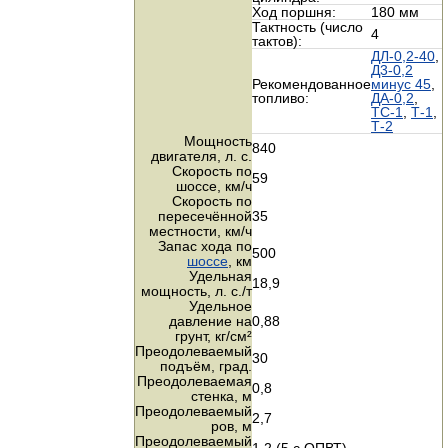
Ход поршня:
180 мм
Тактность (число
4
тактов):
ДЛ-0,2-40
,
Д3-0,2
Рекомендованное
минус 45
,
топливо:
ДА-0,2
,
ТС-1
,
Т-1
,
Т-2
Мощность
840
двигателя,
л. с.
Скорость по
59
шоссе,
км/ч
Скорость по
пересечённой
35
местности,
км/ч
Запас хода по
500
шоссе
, км
Удельная
18,9
мощность,
л. с./т
Удельное
давление на
0,88
грунт,
кг/см²
Преодолеваемый
30
подъём, град.
Преодолеваемая
0,8
стенка, м
Преодолеваемый
2,7
ров, м
Преодолеваемый