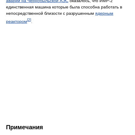
аварии на Чернобыльской АЭС
оказалось, что ИМР-2
единственная машина которые была способна работать в
непосредственной близости с разрушенным
ядерным
[2]
реактором
.
Примечания