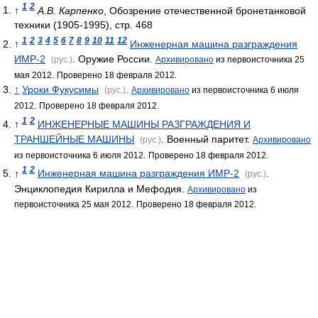
1
2
↑
А.В. Карпенко
, Обозрение отечественной бронетанковой
техники (1905-1995), стр. 468
1
2
3
4
5
6
7
8
9
10
11
12
↑
Инженерная машина разграждения
ИМР-2
. Оружие России.
(рус.)
Архивировано
из первоисточника 25
мая 2012.
Проверено 18 февраля 2012.
↑
Уроки Фукусимы
.
(рус.)
Архивировано
из первоисточника 6 июля
2012.
Проверено 18 февраля 2012.
1
2
↑
ИНЖЕНЕРНЫЕ МАШИНЫ РАЗГРАЖДЕНИЯ И
ТРАНШЕЙНЫЕ МАШИНЫ
. Военный паритет.
(рус.)
Архивировано
из первоисточника 6 июля 2012.
Проверено 18 февраля 2012.
1
2
↑
Инженерная машина разграждения ИМР-2
.
(рус.)
Энциклопедия Кирилла и Мефодия.
Архивировано
из
первоисточника 25 мая 2012.
Проверено 18 февраля 2012.