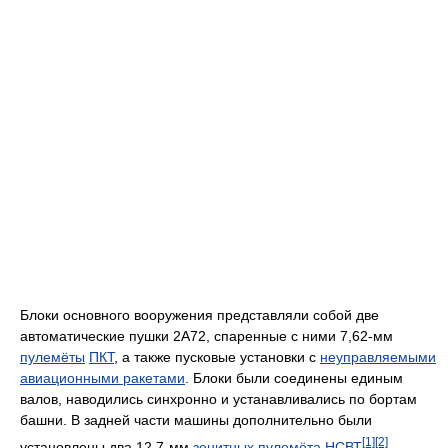
Блоки основного вооружения представляли собой две
автоматические пушки 2А72, спаренные с ними 7,62-мм
пулемёты
ПКТ
, а также пусковые установки с
неуправляемыми
авиационными ракетами
. Блоки были соединены единым
валов, наводились синхронно и устанавливались по бортам
башни. В задней части машины дополнительно были
[1]
[2]
установлены два 12,7-мм
зенитных пулемёта
НСВТ
.