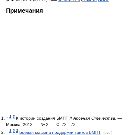
Примечания
1
2
↑
К истории создания БМПТ //
Арсенал Отечества
. —
Москва, 2012. — № 2. — С. 72—73.
1
2
3
↑
Боевая машина поддержки танков БМПT
.
(рус.)