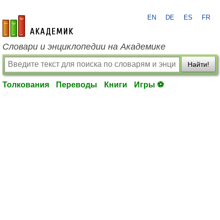
EN
DE
ES
FR
academic.ru
Словари и энциклопедии на Академике
Найти!
Толкования
Переводы
Книги
Игры ⚽