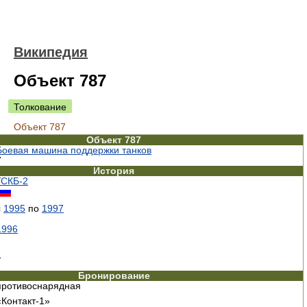
Википедия
Объект 787
Толкование
Объект 787
Объект 787
Боевая машина поддержки танков
7
История
ГСКБ-2
с
1995
по
1997
1996
1
Бронирование
противоснарядная
«Контакт-1»