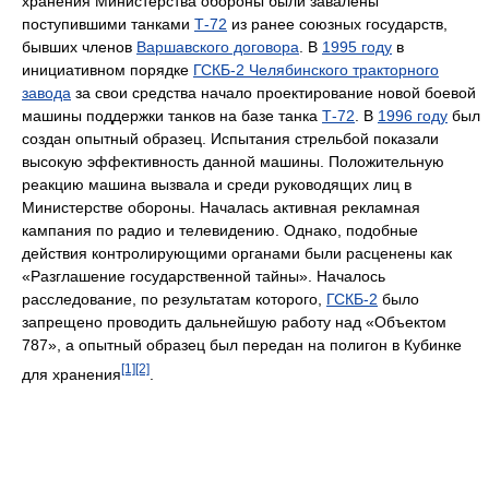
хранения Министерства обороны были завалены
поступившими танками
Т-72
из ранее союзных государств,
бывших членов
Варшавского договора
. В
1995 году
в
инициативном порядке
ГСКБ-2 Челябинского тракторного
завода
за свои средства начало проектирование новой боевой
машины поддержки танков на базе танка
Т-72
. В
1996 году
был
создан опытный образец. Испытания стрельбой показали
высокую эффективность данной машины. Положительную
реакцию машина вызвала и среди руководящих лиц в
Министерстве обороны. Началась активная рекламная
кампания по радио и телевидению. Однако, подобные
действия контролирующими органами были расценены как
«Разглашение государственной тайны». Началось
расследование, по результатам которого,
ГСКБ-2
было
запрещено проводить дальнейшую работу над «Объектом
787», а опытный образец был передан на полигон в Кубинке
[1]
[2]
для хранения
.