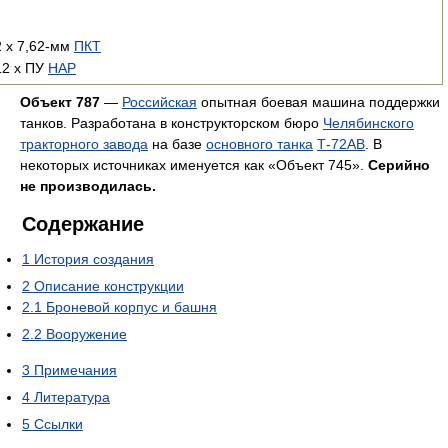
2 х 7,62-мм
ПКТ
12 х ПУ
НАР
Объект 787
—
Российская
опытная боевая машина поддержки
танков. Разработана в конструкторском бюро
Челябинского
тракторного завода
на базе
основного танка
Т-72АВ
. В
некоторых источниках именуется как «Объект 745».
Серийно
не производилась.
Содержание
1
История создания
2
Описание конструкции
2.1
Броневой корпус и башня
2.2
Вооружение
3
Примечания
4
Литература
5
Ссылки