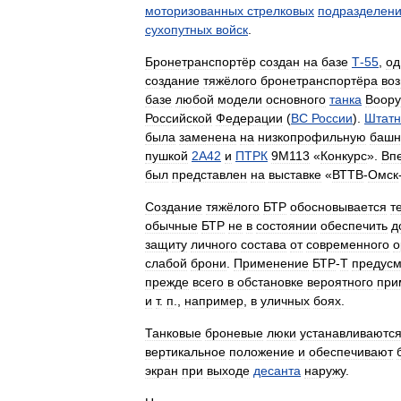
моторизованных
стрелковых
подразделен
сухопутных
войск
.
Бронетранспортёр
создан
на
базе
Т
-
55
,
од
создание
тяжёлого
бронетранспортёра
во
базе
любой
модели
основного
танка
Воор
Российской
Федерации
(
ВС
России
).
Штатн
была
заменена
на
низкопрофильную
баш
пушкой
2А42
и
ПТРК
9М113
«
Конкурс
».
Вп
был
представлен
на
выставке
«
ВТТВ
-
Омск
Создание
тяжёлого
БТР
обосновывается
т
обычные
БТР
не
в
состоянии
обеспечить
д
защиту
личного
состава
от
современного
о
слабой
брони
.
Применение
БТР
-
Т
предусм
прежде
всего
в
обстановке
вероятного
при
и
т
.
п
.,
например
,
в
уличных
боях
.
Танковые
броневые
люки
устанавливаютс
вертикальное
положение
и
обеспечивают
экран
при
выходе
десанта
наружу
.