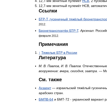
12
,
7
-
мм
зенитный
пулемёт
НСВ
,
2
пусковы
12
,
7
-
мм
зенитный
пулемёт
НСВ
,
автомати
Ссылки
БТР
-
Т
,
гусеничный
тяжёлый
бронетранспо
2012
.
Бронетранспортёр
БТР
-
Т
.
Арсенал
.
Россий
февраля
2012
.
Примечания
↑
Тяжелые
БТР
в
России
Литература
М
.
В
.
Павлов
,
И
.
В
.
Павлов
.
Отечественные
вооружение:
вчера
,
сегодня
,
завтра
. —
Мо
См
.
также
Ахзарит
—
израильский
тяжёлый
гусеничн
арабских
стран
.
БМПВ
-
64
и
БМТ
-
72
-
украинский
вариант
р