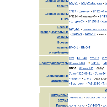
Боевые
машины
БМД
-
1
·
БМД
-
2
«
Будка
»
·
Б
десанта
2П27
«
Шмель
»
·
2П32
«
Фа
Боевые
машины
9П124
«
Фаланга
-
М
»
·
9П13
ПТРК
«
Штурм
-
С
»
·
9П157
-
2
«
Хри
Боевые
БРДМ
-
1
·
Объект
760
(«
танк
разведывательные
·
БРДМ
-
3
·
БРМ
-
1К
·
БРМ
-
2
машины
Боевые
машины
БМО
-
1
·
БМО
-
Т
огнемётчиков
·
БТР
-
40
·
·
К
-
75
БТР
-
112
К
-
7
Бронетранспортёры
·
БТР
-
60
·
М
Объект
1015
·
·
·
БТР
-
Т
Объект
955
БММ
-
Д
Урал
-
4320
-
09
-
31
·
Урал
-
Э4
Бронированные
·
·
«
Тайфун
»
СПМ
-
3
Урал
-
6320
автомобили
«
Выстрел
»
·
ГАЗ
-
2330
«
Тиг
А
Штурмовые
·
·
Объект
261
Объект
263
СУ
-
орудия
Противо
·
·
СУ
-
100П
·
АСУ
-
76
К
-
73
СУ
-