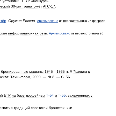
е
установки
ПТУР
«
Конкурс
».
ческий
30
-
мм
гранатомёт
АГС
-
17
.
ртёр
.
Оружие
России
.
Архивировано
из
первоисточника
26
февраля
ская
информационная
сеть
.
Архивировано
из
первоисточника
26
бронированные
машины
1945
—
1965
гг
. //
Техника
и
сква:
Техинформ
,
2009
. — №
8
. —
С
.
56
.
ый
БТР
на
базе
трофейных
Т
-
54
и
Т
-
55
,
захваченных
у
азвития
традиций
советской
бронетехники