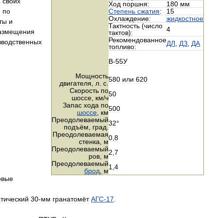
а
своих
Ход
поршня:
180
мм
й
по
Cтепень
сжатия
:
15
Охлаждение:
жидкостное
ты
и
Тактность
(
число
4
азмещения
тактов
)
:
Рекомендованное
зводственных
ДЛ
,
ДЗ
,
ДА
топливо:
В
-
55У
Мощность
580
или
620
двигателя
,
л
.
с
.
Скорость
по
50
шоссе
,
км
/
ч
Запас
хода
по
500
шоссе
,
км
Преодолеваемый
32
°
подъём
,
град
.
Преодолеваемая
0
,
8
стенка
,
м
Преодолеваемый
2
,
7
ров
,
м
Преодолеваемый
1
,
4
брод
,
м
овые
тический
30
-
мм
гранатомёт
АГС
-
17
.