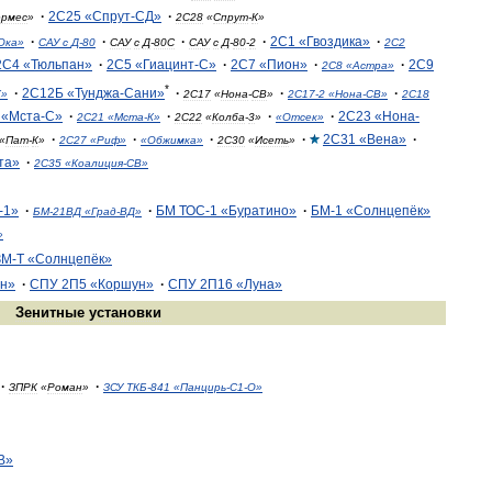
·
2С25
«
Спрут
-
СД
»
·
ермес
»
2С28
«
Спрут
-
К
»
·
·
·
·
2С1
«
Гвоздика
»
·
Ока
»
САУ
с
Д
-
80
САУ
с
Д
-
80С
САУ
с
Д
-
80
-
2
2С2
2С4
«
Тюльпан
»
·
2С5
«
Гиацинт
-
С
»
·
2С7
«
Пион
»
·
·
2С9
2С8
«
Астра
»
*
·
2С12Б
«
Тунджа
-
Сани
»
·
·
·
К
»
2С17
«
Нона
-
СВ
»
2С17
-
2
«
Нона
-
СВ
»
2С18
«
Мста
-
С
»
·
·
·
·
2С23
«
Нона
-
2С21
«
Мста
-
К
»
2С22
«
Колба
-
3
»
«
Отсек
»
·
·
·
·
2С31
«
Вена
»
·
«
Пат
-
К
»
2С27
«
Риф
»
«
Обжимка
»
2С30
«
Исеть
»
та
»
·
2С35
«
Коалиция
-
СВ
»
-
1
»
·
·
БМ
ТОС
-
1
«
Буратино
»
·
БМ
-
1
«
Солнцепёк
»
БМ
-
21ВД
«
Град
-
ВД
»
»
ЗМ
-
Т
«
Солнцепёк
»
н
»
·
СПУ
2П5
«
Коршун
»
·
СПУ
2П16
«
Луна
»
Зенитные
установки
·
·
ЗПРК
«
Роман
»
ЗСУ
ТКБ
-
841
«
Панцирь
-
С1
-
О
»
В
»