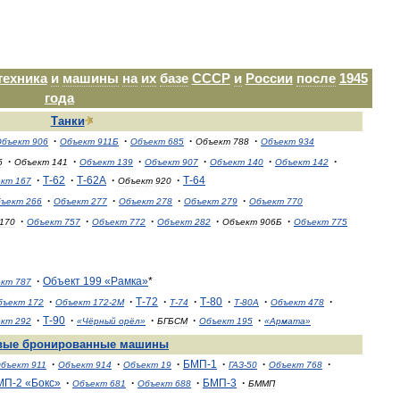
техника
и
машины
на
их
базе
СССР
и
России
после
1945
года
Танки
·
·
·
·
Объект
906
Объект
911Б
Объект
685
Объект
788
Объект
934
·
·
·
·
·
·
6
Объект
141
Объект
139
Объект
907
Объект
140
Объект
142
·
Т
-
62
·
Т
-
62А
·
·
Т
-
64
ект
167
Объект
920
·
·
·
·
ъект
266
Объект
277
Объект
278
Объект
279
Объект
770
·
·
·
·
·
170
Объект
757
Объект
772
Объект
282
Объект
906Б
Объект
775
·
Объект
199
«
Рамка
»
*
ект
787
·
·
Т
-
72
·
·
Т
-
80
·
·
·
бъект
172
Объект
172
-
2М
Т
-
74
Т
-
80А
Объект
478
·
Т
-
90
·
·
·
·
ект
292
«
Чёрный
орёл
»
БГБСМ
Объект
195
«
Армата
»
вые
бронированные
машины
·
·
·
БМП
-
1
·
·
·
бъект
911
Объект
914
Объект
19
ГАЗ
-
50
Объект
768
МП
-
2
«
Бокс
»
·
·
·
БМП
-
3
·
Объект
681
Объект
688
БММП