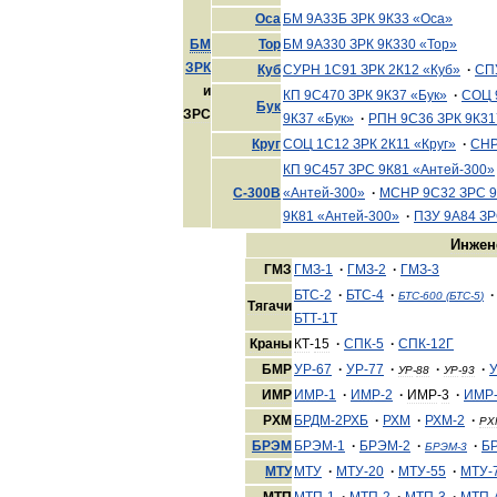
Оса
БМ
9А33Б
ЗРК
9К33
«
Оса
»
БМ
Тор
БМ
9А330
ЗРК
9К330
«
Тор
»
ЗРК
Куб
СУРН
1С91
ЗРК
2К12
«
Куб
»
·
СП
и
КП
9С470
ЗРК
9К37
«
Бук
»
·
СОЦ
Бук
ЗРС
9К37
«
Бук
»
·
РПН
9С36
ЗРК
9К31
Круг
СОЦ
1С12
ЗРК
2К11
«
Круг
»
·
СН
КП
9С457
ЗРС
9К81
«
Антей
-
300
»
С
-
300В
«
Антей
-
300
»
·
МСНР
9С32
ЗРС
9
9К81
«
Антей
-
300
»
·
ПЗУ
9А84
ЗР
Инжен
ГМЗ
ГМЗ
-
1
·
ГМЗ
-
2
·
ГМЗ
-
3
БТС
-
2
·
БТС
-
4
·
·
БТС
-
600
(
БТС
-
5
)
Тягачи
БТТ
-
1Т
Краны
КТ
-
15
·
СПК
-
5
·
СПК
-
12Г
БМР
УР
-
67
·
УР
-
77
·
·
·
УР
-
88
УР
-
93
ИМР
ИМР
-
1
·
ИМР
-
2
·
ИМР
-
3
·
ИМР
РХМ
БРДМ
-
2РХБ
·
РХМ
·
РХМ
-
2
·
РХ
БРЭМ
БРЭМ
-
1
·
БРЭМ
-
2
·
·
Б
БРЭМ
-
3
МТУ
МТУ
·
МТУ
-
20
·
МТУ
-
55
·
МТУ
-
МТП
МТП
-
1
·
МТП
-
2
·
МТП
-
3
·
МТП
-