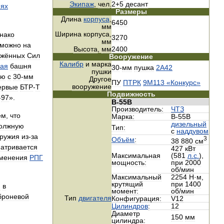
Экипаж
,
чел
.
2
+
5
десант
иях
Размеры
Длина
корпуса
,
6450
мм
Ширина
корпуса
,
нако
3270
мм
зможно
на
Высота
,
мм
2400
ужённых
Сил
Вооружение
Калибр
и
марка
ая
башня
30
-
мм
пушка
2А42
пушки
ню
с
30
-
мм
Другое
ПУ
ПТРК
9М113
«
Конкурс
»
вооружение
ервые
БТР
-
Т
Подвижность
-
97
».
В
-
55В
Производитель:
ЧТЗ
ем
,
что
Марка:
В
-
55В
дизельный
олжную
Тип:
с
наддувом
ружия
из
-
за
3
Объём
:
38
880
см
атривается
427
кВт
Максимальная
(
581
л
.
с
.
),
менения
РПГ
мощность:
при
2000
об
/
мин
Максимальный
2254
Н
·
м
,
крутящий
при
1400
я
в
момент:
об
/
мин
броневой
Тип
двигателя
Конфигурация:
V12
Цилиндров
:
12
Диаметр
150
мм
цилиндра: