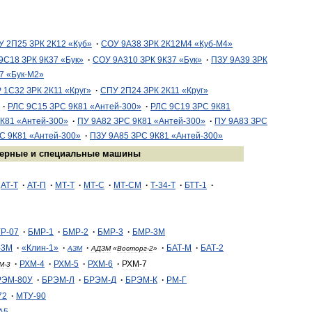
У
2П25
ЗРК
2К12
«
Куб
»
·
СОУ
9А38
ЗРК
2К12М4
«
Куб
-
М4
»
9С18
ЗРК
9К37
«
Бук
»
·
СОУ
9А310
ЗРК
9К37
«
Бук
»
·
ПЗУ
9А39
ЗРК
7
«
Бук
-
М2
»
Р
1С32
ЗРК
2К11
«
Круг
»
·
СПУ
2П24
ЗРК
2К11
«
Круг
»
·
РЛС
9С15
ЗРС
9К81
«
Антей
-
300
»
·
РЛС
9С19
ЗРС
9К81
К81
«
Антей
-
300
»
·
ПУ
9А82
ЗРС
9К81
«
Антей
-
300
»
·
ПУ
9А83
ЗРС
С
9К81
«
Антей
-
300
»
·
ПЗУ
9А85
ЗРС
9К81
«
Антей
-
300
»
ерные
и
специальные
машины
АТ
-
Т
·
АТ
-
П
·
МТ
-
Т
·
МТ
-
С
·
МТ
-
СМ
·
Т
-
34
-
Т
·
БТТ
-
1
·
УР
-
07
·
БМР
-
1
·
БМР
-
2
·
БМР
-
3
·
БМР
-
3М
-
3М
·
«
Клин
-
1
»
·
·
·
БАТ
-
М
·
БАТ
-
2
АЗМ
АДЗМ
«
Восторг
-
2
»
·
РХМ
-
4
·
РХМ
-
5
·
РХМ
-
6
·
РХМ
-
7
М
-
3
РЭМ
-
80У
·
БРЭМ
-
Л
·
БРЭМ
-
Д
·
БРЭМ
-
К
·
РМ
-
Г
72
·
МТУ
-
90
А5