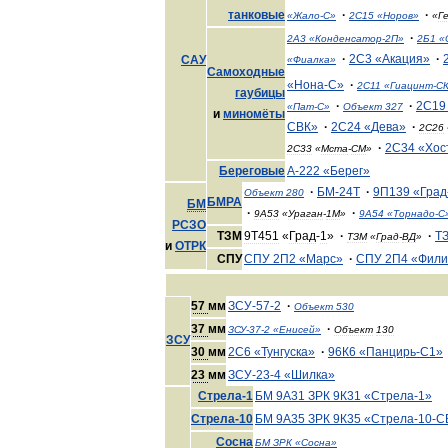
танковые
·
·
«
Жало
-
С
»
2С15
«
Норов
»
«
Г
·
2А3
«
Конденсатор
-
2П
»
2Б1
«
·
2С3
«
Акация
»
·
САУ
«
Фиалка
»
Самоходные
«
Нона
-
С
»
·
2С11
«
Гиацинт
-
С
гаубицы
·
·
2С19
«
Пат
-
С
»
Объект
327
и
миномёты
СВК
»
·
2С24
«
Дева
»
·
2С26
·
2С34
«
Хос
2С33
«
Мста
-
СМ
»
Береговые
А
-
222
«
Берег
»
·
БМ
-
24Т
·
9П139
«
Град
Объект
280
БМРА
БМ
·
·
9А53
«
Ураган
-
1М
»
9А54
«
Торнадо
-
С
РСЗО
ТЗМ
9Т451
«
Град
-
1
»
·
·
Т
ТЗМ
«
Град
-
ВД
»
и
ОТРК
СПУ
СПУ
2П2
«
Марс
»
·
СПУ
2П4
«
Фили
57
мм
ЗСУ
-
57
-
2
·
Объект
530
37
мм
·
ЗСУ
-
37
-
2
«
Енисей
»
Объект
130
ЗСУ
30
мм
2С6
«
Тунгуска
»
·
96К6
«
Панцирь
-
С1
»
23
мм
ЗСУ
-
23
-
4
«
Шилка
»
Стрела
-
1
БМ
9А31
ЗРК
9К31
«
Стрела
-
1
»
Стрела
-
10
БМ
9А35
ЗРК
9К35
«
Стрела
-
10
-
С
Сосна
БМ
ЗРК
«
Сосна
»