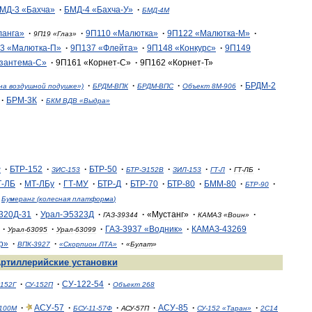
МД
-
3
«
Бахча
»
·
БМД
-
4
«
Бахча
-
У
»
·
БМД
-
4М
ланга
»
·
·
9П110
«
Малютка
»
·
9П122
«
Малютка
-
М
»
·
9П19
«
Глаз
»
3
«
Малютка
-
П
»
·
9П137
«
Флейта
»
·
9П148
«
Конкурс
»
·
9П149
зантема
-
С
»
·
9П161
«
Корнет
-
С
»
·
9П162
«
Корнет
-
Т
»
·
·
·
·
БРДМ
-
2
на
воздушной
подушке
»)
БРДМ
-
ВПК
БРДМ
-
ВПС
Объект
8М
-
906
·
БРМ
-
3К
·
БКМ
ВДВ
«
Выдра
»
·
БТР
-
152
·
·
БТР
-
50
·
·
·
·
·
8
ЗИС
-
153
БТР
-
Э152В
ЗИЛ
-
153
ГТ
-
Л
ГТ
-
ЛБ
Т
-
ЛБ
·
МТ
-
ЛБу
·
ГТ
-
МУ
·
БТР
-
Д
·
БТР
-
70
·
БТР
-
80
·
БММ
-
80
·
·
БТР
-
90
Бумеранг
(
колесная
платформа
)
320Д
-
31
·
Урал
-
Э5323Д
·
·
«
Мустанг
»
·
·
ГАЗ
-
39344
КАМАЗ
«
Воин
»
·
·
·
ГАЗ
-
3937
«
Водник
»
·
КАМАЗ
-
43269
Урал
-
63095
Урал
-
63099
р
»
·
·
·
ВПК
-
3927
«
Скорпион
ЛТА
»
«
Булат
»
ртиллерийские
установки
·
·
СУ
-
122
-
54
·
152Г
СУ
-
152П
Объект
268
·
АСУ
-
57
·
·
·
АСУ
-
85
·
·
100М
БСУ
-
11
-
57Ф
АСУ
-
57П
СУ
-
152
«
Таран
»
2С14