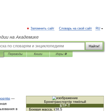
Запомнить сайт
Словарь на свой сайт
RU
едии на Академике
Найти!
Переводы
Книги
Игры ⚽
портёр
—
Бронетранспортёр
тяжёлый
нная
БТР
-
Т
ьзования
в
Боевая
масса
,
т
38
,
5