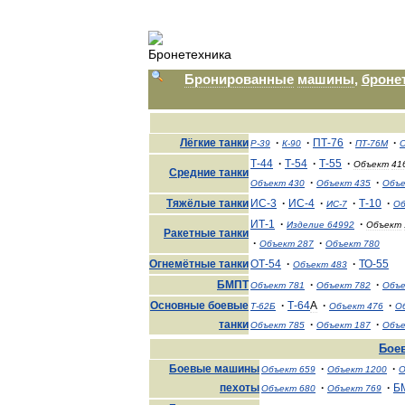
Бронированные
машины
,
броне
Лёгкие
танки
·
·
ПТ
-
76
·
·
Р
-
39
К
-
90
ПТ
-
76М
Т
-
44
·
Т
-
54
·
Т
-
55
·
Объект
41
Средние
танки
·
·
Объект
430
Объект
435
Объ
Тяжёлые
танки
ИС
-
3
·
ИС
-
4
·
·
Т
-
10
·
ИС
-
7
Об
ИТ
-
1
·
·
Изделие
64992
Объект
Ракетные
танки
·
·
Объект
287
Объект
780
Огнемётные
танки
ОТ
-
54
·
·
ТО
-
55
Объект
483
БМПТ
·
·
Объект
781
Объект
782
Объ
Основные
боевые
·
Т
-
64
А
·
·
Т
-
62Б
Объект
476
О
танки
·
·
Объект
785
Объект
187
Объ
Бое
Боевые
машины
·
·
Объект
659
Объект
1200
О
пехоты
·
·
Б
Объект
680
Объект
769