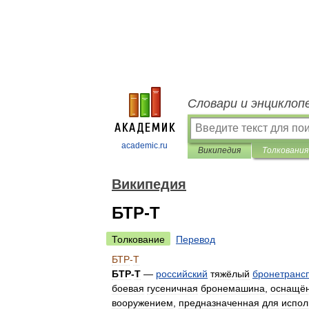
Словари и энциклоп
academic.ru
Википедия
Толкования
Википедия
БТР-Т
Толкование
Перевод
БТР
-
Т
БТР
-
Т
—
российский
тяжёлый
бронетранс
боевая
гусеничная
бронемашина
,
оснащё
вооружением
,
предназначенная
для
испол