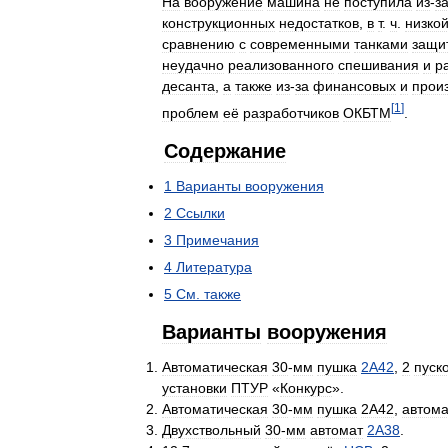
На
вооружение
машина
не
поступила
из
-
з
конструкционных
недостатков
,
в
т
.
ч
.
низко
сравнению
с
современными
танками
защи
неудачно
реализованного
спешивания
и
р
десанта
,
а
также
из
-
за
финансовых
и
прои
[
1
]
проблем
её
разработчиков
ОКБТМ
.
Содержание
1
Варианты
вооружения
2
Ссылки
3
Примечания
4
Литература
5
См
.
также
Варианты
вооружения
Автоматическая
30
-
мм
пушка
2А42
,
2
пуск
установки
ПТУР
«
Конкурс
».
Автоматическая
30
-
мм
пушка
2А42
,
автома
Двухствольный
30
-
мм
автомат
2А38
.