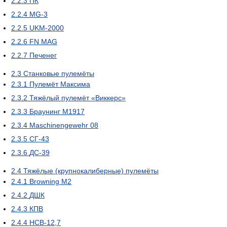
2.2.3
ПК
2.2.4
MG-3
2.2.5
UKM-2000
2.2.6
FN MAG
2.2.7
Печенег
2.3
Станковые пулемёты
2.3.1
Пулемёт Максима
2.3.2
Тяжёлый пулемёт «Виккерс»
2.3.3
Браунинг M1917
2.3.4
Maschinengewehr 08
2.3.5
СГ-43
2.3.6
ДС-39
2.4
Тяжёлые (крупнокалиберные) пулемёты
2.4.1
Browning M2
2.4.2
ДШК
2.4.3
КПВ
2.4.4
НСВ-12,7