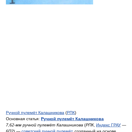
Ручной пулемёт Калашникова
(
РПК
)
Основная статья:
Ручной пулемёт Калашникова
7,62-мм ручной пулемёт Калашникова
(
РПК
,
Индекс ГРАУ
—
6П2
) —
советский
ручной пулемёт
, созданный на основе