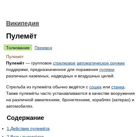
Википедия
Пулемёт
Толкование
Перевод
Пулемёт
Пулемёт
— групповое
стрелковое
автоматическое оружие
поддержки, предназначенное для поражения
пулями
различных наземных, надводных и воздушных целей.
Стрельба из пулемёта обычно ведётся с
сошек
или
станка
.
Также пулемёты часто устанавливаются в качестве вооружения
на различной авиатехнике, бронетехнике, кораблях (катерах) и
автомобилях.
Содержание
1
Действие пулемёта
2
Виды пулемётов