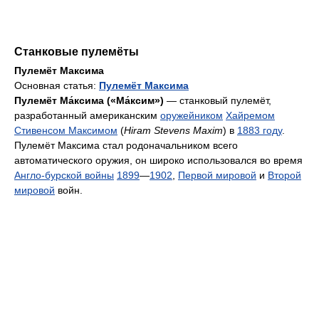
Станковые пулемёты
Пулемёт Максима
Основная статья:
Пулемёт Максима
Пулемёт Ма́ксима («Ма́ксим»)
— станковый пулемёт,
разработанный американским
оружейником
Хайремом
Стивенсом Максимом
(
Hiram Stevens Maxim
) в
1883 году
.
Пулемёт Максима стал родоначальником всего
автоматического оружия, он широко использовался во время
Англо-бурской войны
1899
—
1902
,
Первой мировой
и
Второй
мировой
войн.