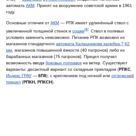
автомата
АКМ
. Принят на вооружение советской армии в 1961
году.
Основные отличия от
АКМ
— РПК имеет удлинённый ствол с
[4]
увеличенной толщиной стенок и
сошки
. Ствол в полевых
условиях заменить невозможно. Питание РПК возможно из
магазинов стандартного
автомата Калашникова калибра 7,62
мм
, магазинов повышенной ёмкости (40 патронов) либо из
барабанных магазинов (75 патронов). Прицел получил
возможность ввода
боковых поправок
на ветер. Существуют
варианты: десантный вариант со складным прикладом (
РПКС
,
Индекс ГРАУ
—
6П8
); с креплением под ночной или
оптический
прицел
(
РПКН, РПКСН
).