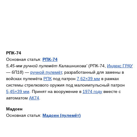
РПК-74
Основная статья:
РПК-74
5,45-мм ручной пулемёт Калашникова'
(РПК-74,
Индекс ГРАУ
—
6П18
) —
ручной пулемёт
, разработанный для замены в
войсках пулемёта
РПК
под патрон
7,62×39 мм
в рамках
системы стрелкового оружия под малоимпульсный патрон
5,45×39 мм
. Принят на вооружение в
1974 году
вместе с
автоматом
АК74
.
Мадсен
Основная статья:
Мадсен (пулемёт)