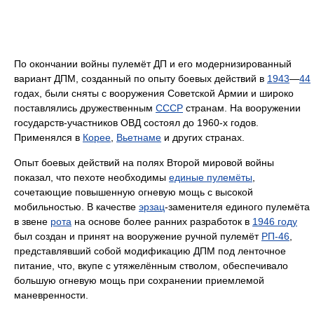
По окончании войны пулемёт ДП и его модернизированный
вариант ДПМ, созданный по опыту боевых действий в
1943
—
44
годах, были сняты с вооружения Советской Армии и широко
поставлялись дружественным
СССР
странам. На вооружении
государств-участников ОВД состоял до 1960-х годов.
Применялся в
Корее
,
Вьетнаме
и других странах.
Опыт боевых действий на полях Второй мировой войны
показал, что пехоте необходимы
единые пулемёты
,
сочетающие повышенную огневую мощь с высокой
мобильностью. В качестве
эрзац
-заменителя единого пулемёта
в звене
рота
на основе более ранних разработок в
1946 году
был создан и принят на вооружение ручной пулемёт
РП-46
,
представлявший собой модификацию ДПМ под ленточное
питание, что, вкупе с утяжелённым стволом, обеспечивало
большую огневую мощь при сохранении приемлемой
маневренности.