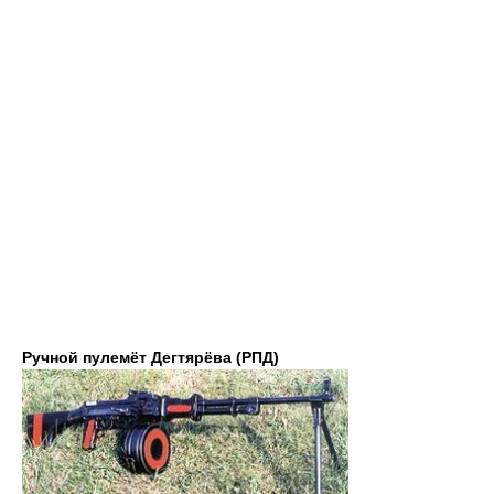
Ручной пулемёт Дегтярёва (РПД)