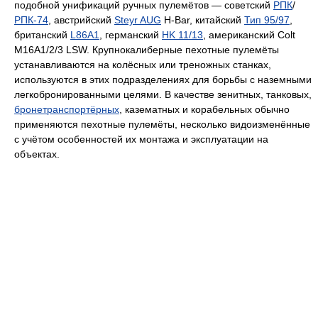
подобной унификаций ручных пулемётов — советский
РПК
/
РПК-74
, австрийский
Steyr AUG
H-Bar, китайский
Тип 95/97
,
британский
L86A1
, германский
HK 11/13
, американский Colt
M16A1/2/3 LSW. Крупнокалиберные пехотные пулемёты
устанавливаются на колёсных или треножных станках,
используются в этих подразделениях для борьбы с наземными
легкобронированными целями. В качестве зенитных, танковых,
бронетранспортёрных
, казематных и корабельных обычно
применяются пехотные пулемёты, несколько видоизменённые
с учётом особенностей их монтажа и эксплуатации на
объектах.