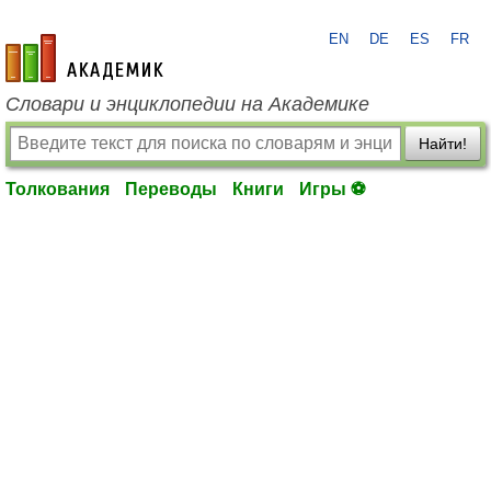
EN
DE
ES
FR
academic.ru
Словари и энциклопедии на Академике
Найти!
Толкования
Переводы
Книги
Игры ⚽