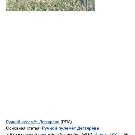
Ручной пулемёт Дегтярёва
(РПД)
Основная статья:
Ручной пулемёт Дегтярёва
7,62-мм ручной пулемёт Дегтярёва
(
РПД
,
Индекс ГАУ
—
56-