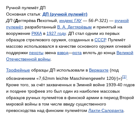
Ручной пулемёт ДП
Основная статья:
ДП (ручной пулемёт)
ДП
(
Д
егтярёва
П
ехотный,
индекс ГАУ
—
56-Р-321
) —
ручной
пулемёт
, разработанный
В. А. Дегтярёвым
и принятый на
вооружение
РККА
в
1927 году
. ДП стал одним из первых
образцов стрелкового оружия, созданных в
СССР
. Пулемёт
массово использовался в качестве основного оружия огневой
поддержки
пехоты
звена
взвод
—
рота
вплоть до конца
Великой
Отечественной войны
.
Трофейные
образцы ДП использовали в
Вермахте
(под
[1]
обозначением «7,62mm leichte Maschinengewehr 120(r)»)
.
Кроме того, за счёт захваченных в Зимней войне 1939-40 годов
и позднее трофеев это был один из наиболее массовых
образцов ручных пулемётов в финской армии в период Второй
мировой войны в том числе ввиду существенного
превосходства над финским пулемётом
Лахти-Салоранта
.