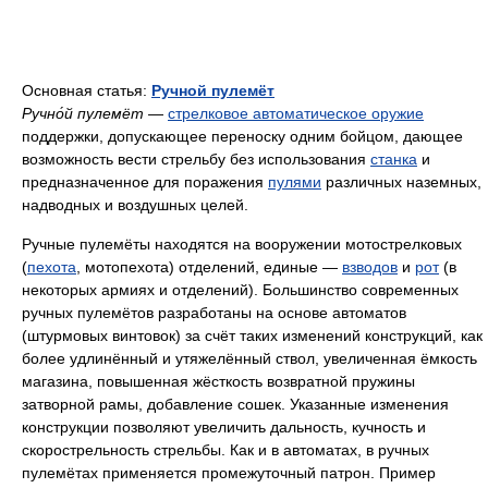
Основная статья:
Ручной пулемёт
Ручно́й пулемёт
—
стрелковое автоматическое оружие
поддержки, допускающее переноску одним бойцом, дающее
возможность вести стрельбу без использования
станка
и
предназначенное для поражения
пулями
различных наземных,
надводных и воздушных целей.
Ручные пулемёты находятся на вооружении мотострелковых
(
пехота
, мотопехота) отделений, единые —
взводов
и
рот
(в
некоторых армиях и отделений). Большинство современных
ручных пулемётов разработаны на основе автоматов
(штурмовых винтовок) за счёт таких изменений конструкций, как
более удлинённый и утяжелённый ствол, увеличенная ёмкость
магазина, повышенная жёсткость возвратной пружины
затворной рамы, добавление сошек. Указанные изменения
конструкции позволяют увеличить дальность, кучность и
скорострельность стрельбы. Как и в автоматах, в ручных
пулемётах применяется промежуточный патрон. Пример