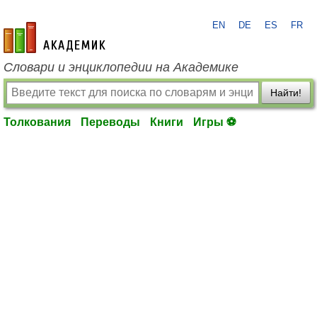
EN
DE
ES
FR
academic.ru
Словари и энциклопедии на Академике
Найти!
Толкования
Переводы
Книги
Игры ⚽