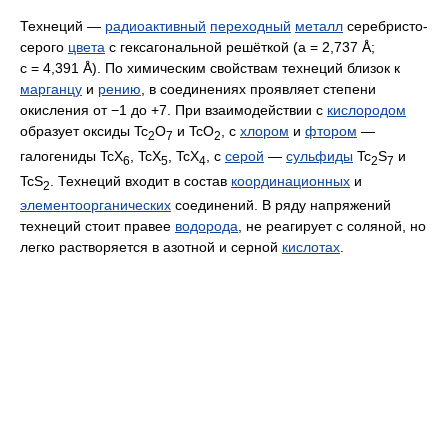
Технеций —
радиоактивный
переходный
металл
серебристо-
серого
цвета
с гексагональной решёткой (a = 2,737 Å;
с = 4,391 Å). По химическим свойствам технеций близок к
марганцу
и
рению
, в соединениях проявляет степени
окисления от −1 до +7. При взаимодействии с
кислородом
образует оксиды Tc
O
и TcO
, с
хлором
и
фтором
—
2
7
2
галогениды TcX
, TcX
, TcX
, с
серой
—
сульфиды
Tc
S
и
6
5
4
2
7
TcS
. Технеций входит в состав
координационных
и
2
элементоорганических
соединений. В ряду напряжений
технеций стоит правее
водорода
, не реагирует с соляной, но
легко растворяется в азотной и серной
кислотах
.