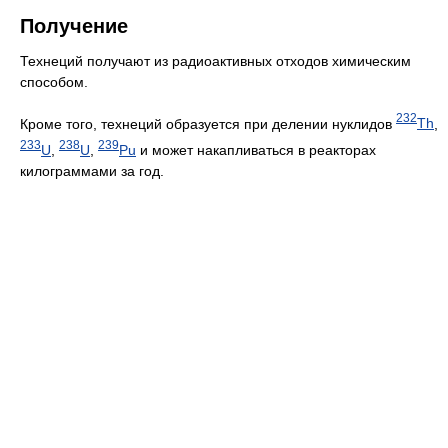
Получение
Технеций получают из радиоактивных отходов химическим
способом.
232
Кроме того, технеций образуется при делении нуклидов
Th
,
233
238
239
U
,
U
,
Pu
и может накапливаться в реакторах
килограммами за год.