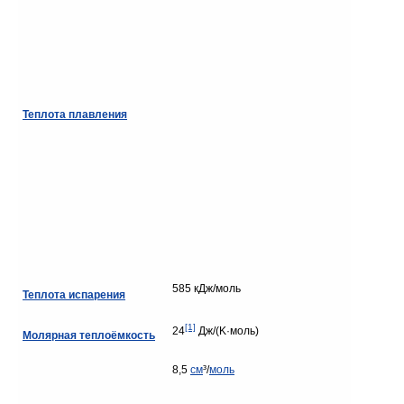
Теплота плавления
585 кДж/моль
Теплота испарения
[1]
24
Дж/(K·моль)
Молярная теплоёмкость
8,5
см
³/
моль