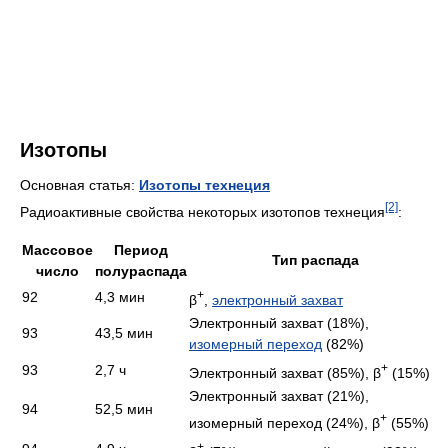
Изотопы
Основная статья:
Изотопы технеция
[2]
Радиоактивные свойства некоторых изотопов технеция
:
Массовое
Период
Тип распада
число
полураспада
+
92
4,3 мин
β
,
электронный захват
Электронный захват (18%),
93
43,5 мин
изомерный переход
(82%)
+
93
2,7 ч
Электронный захват (85%), β
(15%)
Электронный захват (21%),
94
52,5 мин
+
изомерный переход (24%), β
(55%)
+