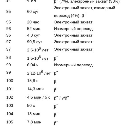
94
4,9 ч
β
(7%), электронный захват (93%)
Электронный захват, изомерный
95
60 сут
+
переход (4%), β
95
20 час
Электронный захват
96
52 мин
Изомерный переход
96
4,3 сут
Электронный захват
97
90,5 сут
Электронный захват
6
97
Электронный захват
2,6·10
лет
6
−
98
1,5·10
лет
β
99
6,04 ч
Изомерный переход
6
−
99
2,12·10
лет
β
−
100
15,8 с
β
−
101
14,3 мин
β
−
−
102
4,5 мин / 5 с
β
/ γ/β
−
103
50 с
β
−
104
18 мин
β
−
105
7,8 мин
β