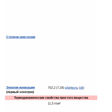
Степени окисления
Энергия ионизации
702,2 (7,28)
кДж
/
моль
(
эВ
)
(первый электрон)
Термодинамические свойства простого вещества
11,5 г/см³