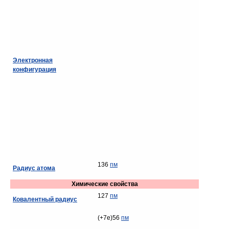
Электронная
конфигурация
136
пм
Радиус атома
Химические свойства
127
пм
Ковалентный радиус
(+7e)56
пм