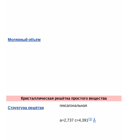
Молярный объём
Кристаллическая решётка простого вещества
гексагональная
Структура решётки
[1]
a=2,737 c=4,391
Å