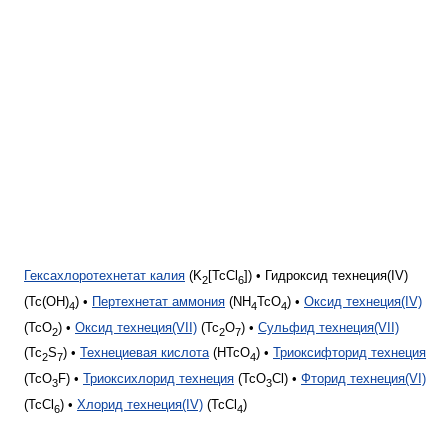
Гексахлоротехнетат калия
(K
[TcCl
]) • Гидроксид технеция(IV)
2
6
(Tc(OH)
) •
Пертехнетат аммония
(NH
TcO
) •
Оксид технеция(IV)
4
4
4
(TcO
) •
Оксид технеция(VII)
(Tc
O
) •
Сульфид технеция(VII)
2
2
7
(Tc
S
) •
Технециевая кислота
(HTcO
) •
Триоксифторид технеция
2
7
4
(TcO
F) •
Триоксихлорид технеция
(TcO
Cl) •
Фторид технеция(VI)
3
3
(TcCl
) •
Хлорид технеция(IV)
(TcCl
)
6
4