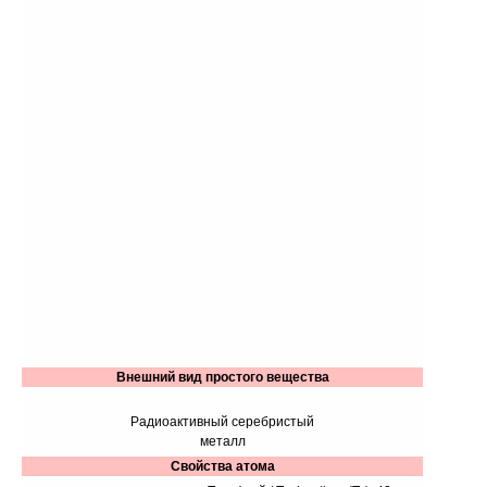
Внешний вид простого вещества
Радиоактивный серебристый
металл
Свойства атома