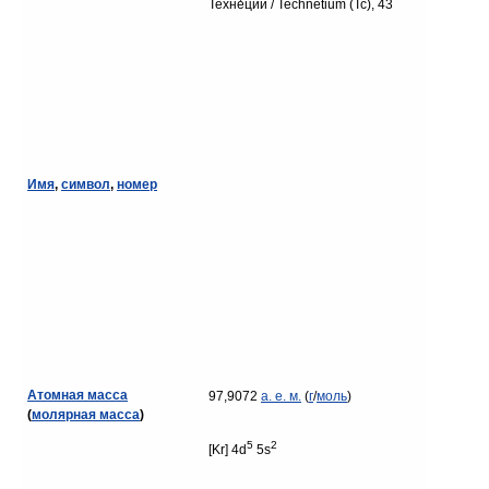
Техне́ций / Technetium (Tc), 43
Имя
,
символ
,
номер
Атомная масса
97,9072
а. е. м.
(
г
/
моль
)
(
молярная масса
)
5
2
[Kr] 4d
5s