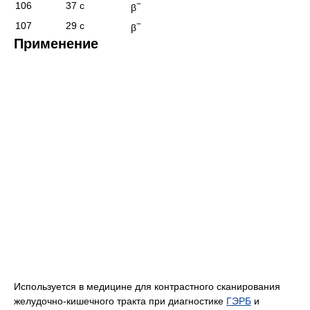
−
106
37 с
β
−
107
29 с
β
Применение
Используется в медицине для контрастного сканирования
желудочно-кишечного тракта при диагностике
ГЭРБ
и