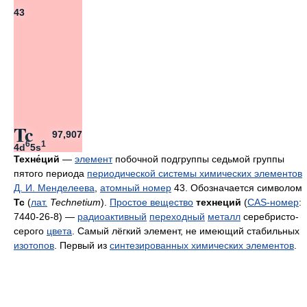
43
Tc
97,907
6
1
4d
5s
Техне́ций
—
элемент
побочной подгруппы седьмой группы
пятого периода
периодической системы химических элементов
Д. И. Менделеева
,
атомный номер
43. Обозначается символом
Tc
(
лат.
Technetium
).
Простое вещество
технеций
(
CAS-номер
:
7440-26-8) —
радиоактивный
переходный
металл
серебристо-
серого
цвета
. Самый лёгкий элемент, не имеющий стабильных
изотопов
. Первый из
синтезированных химических элементов
.