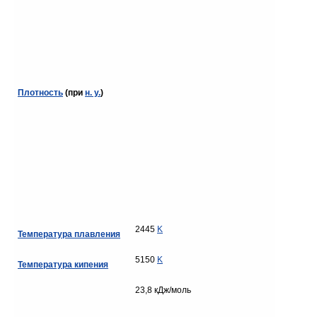
Плотность
(при
н. у.
)
2445
K
Температура плавления
5150
K
Температура кипения
23,8 кДж/моль