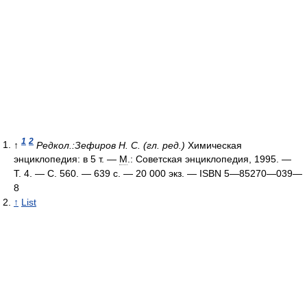
1
2
↑
Редкол.:Зефиров Н. С. (гл. ред.)
Химическая
энциклопедия: в 5 т. —
М
.: Советская энциклопедия, 1995. —
Т. 4. — С. 560. — 639 с. —
20 000 экз.
— ISBN 5—85270—039—
8
↑
List