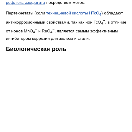
рефлюкс-эзофагита
посредством меток.
Пертехнетаты (соли
технециевой кислоты HTcO
) обладают
4
−
антикоррозионными свойствами, так как ион TcO
, в отличие
4
−
−
от ионов MnO
и ReO
, является самым эффективным
4
4
ингибитором коррозии для железа и стали.
Биологическая роль