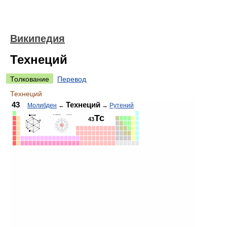
Википедия
Технеций
Толкование
Перевод
Технеций
43
Технеций
Молибден
←
→
Рутений
Tc
43