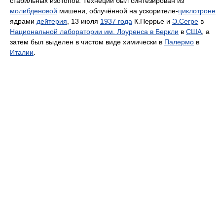
стабильных изотопов. Технеций был синтезирован из
молибденовой
мишени, облучённой на ускорителе-
циклотроне
ядрами
дейтерия
, 13 июля
1937 года
К.Перрье и
Э.Сегре
в
Национальной лаборатории им. Лоуренса в Беркли
в
США
, а
затем был выделен в чистом виде химически в
Палермо
в
Италии
.