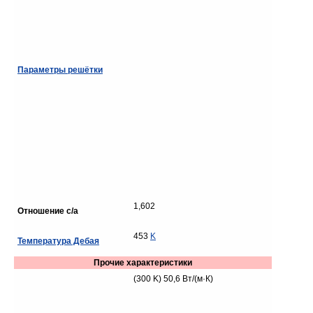
Параметры решётки
1,602
Отношение c/a
453
K
Температура Дебая
Прочие характеристики
(300 K) 50,6 Вт/(м·К)