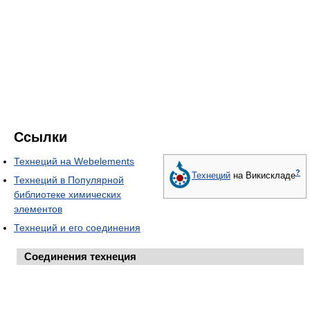
Ссылки
Технеций на Webelements
?
Технеций
на Викискладе
Технеций в Популярной
библиотеке химических
элементов
Технеций и его соединения
Соединения
технеция