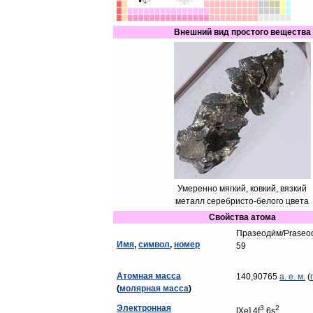
Внешний
вид
простого
вещества
Умеренно
мягкий
,
ковкий
,
вязкий
металл
серебристо
-
белого
цвета
Свойства
атома
Празеоди́м
/
Praseo
Имя
,
символ
,
номер
59
Атомная
масса
140
,
90765
а
.
е
.
м
.
(
г
(
молярная
масса
)
Электронная
3
2
[
Xe
]
4f
6s