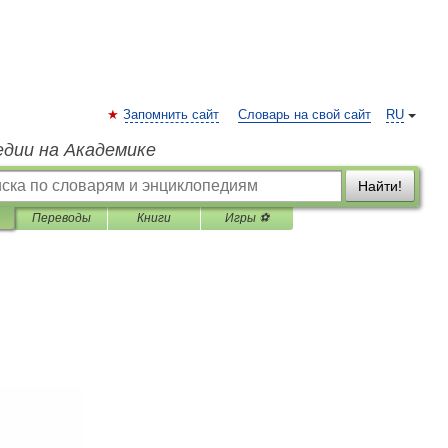
Запомнить сайт
Словарь на свой сайт
RU
едии на Академике
Найти!
Переводы
Книги
Игры ⚽