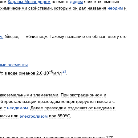
ком
Карлом
Мосандером
элемент
дидим
является
смесью
химическими
свойствами
,
которым
он
дал
названия
неодим
и
ч
.
δίδυμος
— «
близнец
».
Такому
названию
он
обязан
цвету
его
ные
элементы
.
−6
[
2
]
/
т
,
в
воде
океанов
2
,
6
·
10
мг
/
л
.
дкоземельными
элементами
.
При
экстракционном
и
ой
кристаллизации
празеодим
концентрируется
вместе
с
те
с
неодимом
.
Далее
празеодим
отделяют
от
неодима
и
o
чески
или
электролизом
при
850
C
.
ют
ценам
на
неодим
и
составляют
в
среднем
около
170