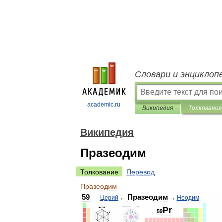
Словари и энциклоп
academic.ru
Википедия
Толкования
Википедия
Празеодим
Толкование
Перевод
Празеодим
59
Празеодим
Церий
←
→
Неодим
Pr
59