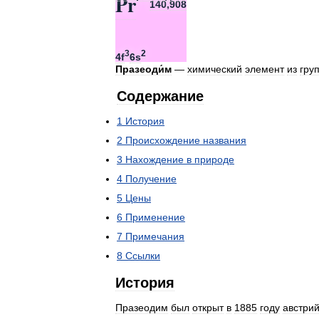
Pr
140
,
908
3
2
4f
6s
Празеоди́м
—
химический
элемент
из
гру
Содержание
1
История
2
Происхождение
названия
3
Нахождение
в
природе
4
Получение
5
Цены
6
Применение
7
Примечания
8
Ссылки
История
Празеодим
был
открыт
в
1885
году
австри