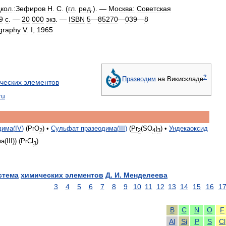
кол
.
:Зефиров
Н
.
С
. (
гл
.
ред
.). —
Москва:
Советская
9
с
. —
20
000
экз
.
—
ISBN
5
—
85270
—
039
—
8
graphy
V
.
I
,
1965
?
Празеодим
на
Викискладе
ческих
элементов
ru
дима
(
IV
)
(
PrO
) •
Сульфат
празеодима
(
III
)
(
Pr
(
SO
)
) •
Ундекаоксид
2
2
4
3
ма
(
III
)) (
PrCl
)
3
стема
химических
элементов
Д
.
И
.
Менделеева
3
4
5
6
7
8
9
10
11
12
13
14
15
16
1
B
C
N
O
F
Al
Si
P
S
Cl