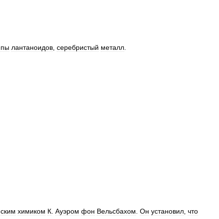
ппы
лантаноидов
,
серебристый
металл
.
йским
химиком
К
.
Ауэром
фон
Вельсбахом
.
Он
установил
,
что