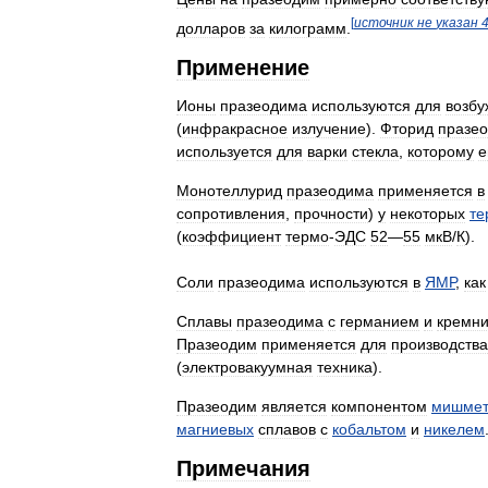
[
источник
не
указан
долларов
за
килограмм
.
Применение
Ионы
празеодима
используются
для
возбу
(
инфракрасное
излучение
).
Фторид
празе
используется
для
варки
стекла
,
которому
е
Монотеллурид
празеодима
применяется
в
сопротивления
,
прочности
)
у
некоторых
те
(
коэффициент
термо
-
ЭДС
52
—
55
мкВ
/
К
).
Соли
празеодима
используются
в
ЯМР
,
как
Сплавы
празеодима
с
германием
и
кремн
Празеодим
применяется
для
производства
(
электровакуумная
техника
).
Празеодим
является
компонентом
мишмет
магниевых
сплавов
с
кобальтом
и
никелем
Примечания