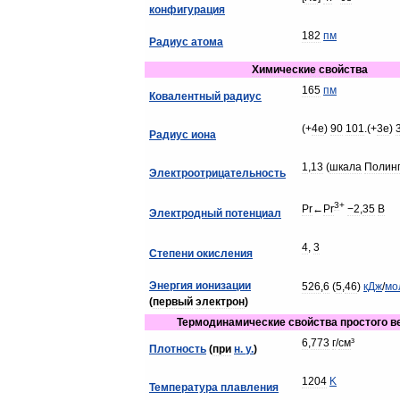
конфигурация
182
пм
Радиус
атома
Химические
свойства
165
пм
Ковалентный
радиус
(+
4e
)
90
101
.(+
3e
)
Радиус
иона
1
,
13
(
шкала
Полин
Электроотрицательность
3
+
Pr
←
Pr
−2
,
35
В
Электродный
потенциал
4
,
3
Степени
окисления
Энергия
ионизации
526
,
6
(
5
,
46
)
кДж
/
мо
(
первый
электрон
)
Термодинамические
свойства
простого
в
6
,
773
г
/
см
³
Плотность
(
при
н
.
у
.
)
1204
K
Температура
плавления