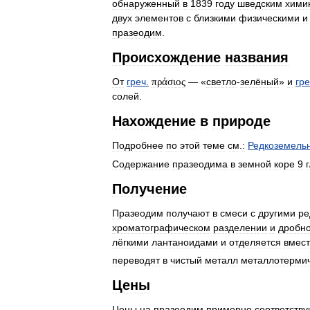
обнаруженный
в
1839
году
шведским
хими
двух
элементов
с
близкими
физическими
и
празеодим
.
Происхождение
названия
От
греч
.
πράσιος
— «
светло
-
зелёный
»
и
гре
солей
.
Нахождение
в
природе
Подробнее
по
этой
теме
см
.
:
Редкоземель
Содержание
празеодима
в
земной
коре
9
г
Получение
Празеодим
получают
в
смеси
с
другими
ре
хроматографическом
разделении
и
дробн
лёгкими
лантаноидами
и
отделяется
вмес
переводят
в
чистый
металл
металлотерми
Цены
Цены
на
празеодим
примерно
соответству