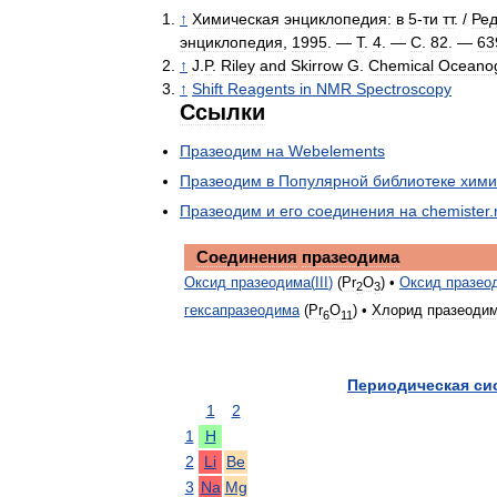
↑
Химическая
энциклопедия:
в
5
-
ти
тт
. /
Ред
энциклопедия
,
1995
. —
Т
.
4
. —
С
.
82
. —
63
↑
J
.
P
.
Riley
and
Skirrow
G
.
Chemical
Oceano
↑
Shift
Reagents
in
NMR
Spectroscopy
Ссылки
Празеодим
на
Webelements
Празеодим
в
Популярной
библиотеке
хими
Празеодим
и
его
соединения
на
chemister
.
Соединения
празеодима
Оксид
празеодима
(
III
)
(
Pr
O
) •
Оксид
празео
2
3
гексапразеодима
(
Pr
O
) •
Хлорид
празеоди
6
11
Периодическая
си
1
2
1
H
2
Li
Be
3
Na
Mg