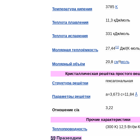
3785
K
Температура
кипения
11
,
3
кДж
/
моль
Теплота
плавления
331
кДж
/
моль
Теплота
испарения
[
1
]
27
,
44
Дж
/(
K
·
моль
Молярная
теплоёмкость
20
,
8
см
³/
моль
Молярный
объём
Кристаллическая
решётка
простого
вещ
гексагональная
Структура
решётки
a
=
3
,
673
c
=
11
,
84
Å
Параметры
решётки
3
,
22
Отношение
c
/
a
Прочие
характеристики
(
300
K
)
12
,
5
Вт
/(
м
·
К
Теплопроводность
59
Празеодим