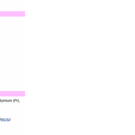
dymium
(
Pr
),
/
моль
)