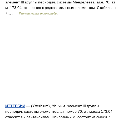
элемент III группы периодич. системы Mенделеева, ат.н. 70, ат.
м. 173,04; относится к редкоземельным элементам. Cтабильны
7… …
Геологическая энциклопедия
ИТТЕРБИЙ
— (Ytterbium), Yb, хим. элемент III группы
периодич. системы элементов, ат. номер 70, ат. масса 173,04,
относится к лантаноидам. Природный И. состоит из смеси 7