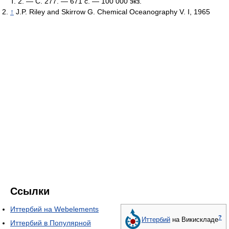
Т. 2. — С. 277. — 671 с. —
100 000 экз.
↑
J.P. Riley and Skirrow G. Chemical Oceanography V. I, 1965
Ссылки
Иттербий на Webelements
?
Иттербий
на Викискладе
Иттербий в Популярной