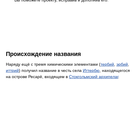
Происхождение названия
Наряду ещё с тремя химическими элементами (
тербий
,
эрбий
,
иттрий
) получил название в честь села
Иттербю
, находящегося
на острове Ресарё, входящем в
Стокгольмский архипелаг
.