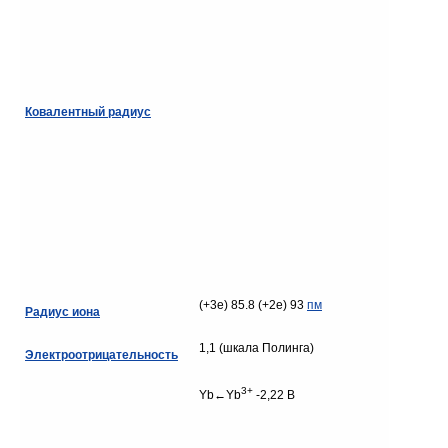
Ковалентный радиус
(+3e) 85.8 (+2e) 93
пм
Радиус иона
1,1 (шкала Полинга)
Электроотрицательность
3+
Yb←Yb
-2,22 В