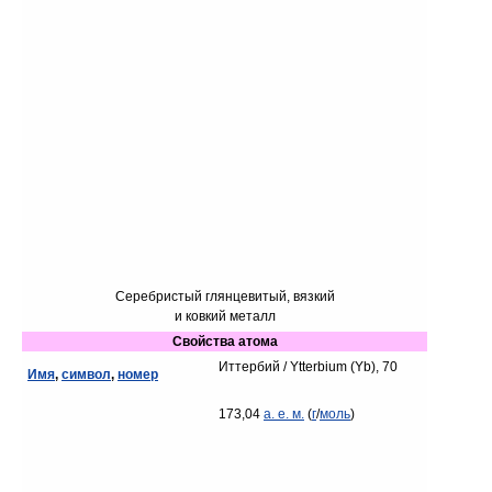
Серебристый глянцевитый, вязкий
и ковкий металл
Свойства атома
Иттербий / Ytterbium (Yb), 70
Имя
,
символ
,
номер
173,04
а. е. м.
(
г
/
моль
)