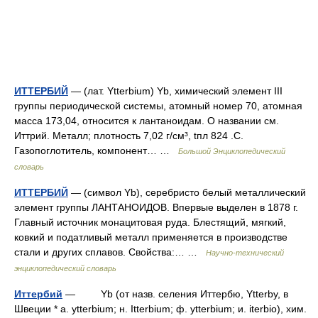
ИТТЕРБИЙ
— (лат. Ytterbium) Yb, химический элемент III
группы периодической системы, атомный номер 70, атомная
масса 173,04, относится к лантаноидам. О названии см.
Иттрий. Металл; плотность 7,02 г/см³, tпл 824 .С.
Газопоглотитель, компонент… …
Большой Энциклопедический
словарь
ИТТЕРБИЙ
— (символ Yb), серебристо белый металлический
элемент группы ЛАНТАНОИДОВ. Впервые выделен в 1878 г.
Главный источник монацитовая руда. Блестящий, мягкий,
ковкий и податливый металл применяется в производстве
стали и других сплавов. Свойства:… …
Научно-технический
энциклопедический словарь
Иттербий
— Yb (от назв. селения Иттербю, Ytterby, в
Швеции * a. ytterbium; н. Itterbium; ф. ytterbium; и. iterbio), хим.