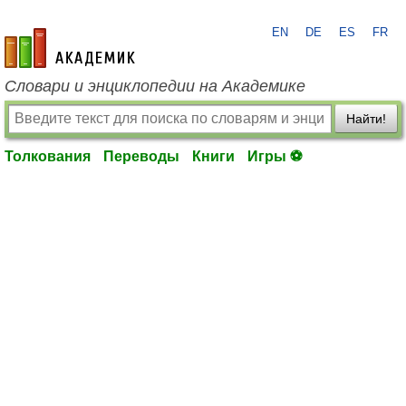
EN
DE
ES
FR
academic.ru
Словари и энциклопедии на Академике
Найти!
Толкования
Переводы
Книги
Игры ⚽