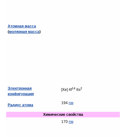
Атомная масса
(
молярная масса
)
Электронная
14
2
[Xe] 4f
6s
конфигурация
194
пм
Радиус атома
Химические свойства
170
пм