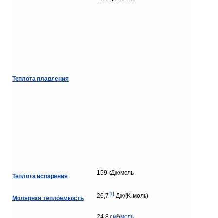
Теплота плавления
159 кДж/моль
Теплота испарения
[1]
26,7
Дж/(K·моль)
Молярная теплоёмкость
24,8
см
³/
моль