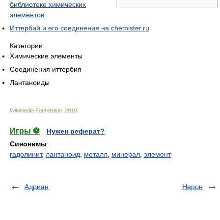
библиотеке химических
элементов
Иттербий и его соединения на chemister.ru
Категории:
Химические элементы
Соединения иттербия
Лантаноиды
Wikimedia Foundation
.
2010
.
Игры ⚽
Нужен реферат?
Синонимы
:
гадолинит
,
лантаноид
,
металл
,
минерал
,
элемент
Адриан
Нерон