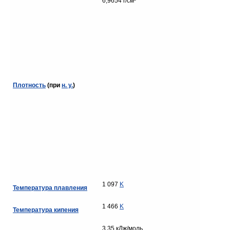
6,9654 г/см³
Плотность
(при
н. у.
)
1 097
K
Температура плавления
1 466
K
Температура кипения
3,35 кДж/моль