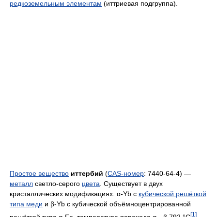
редкоземельным элементам
(иттриевая подгруппа).
Простое вещество
иттербий
(
CAS-номер
: 7440-64-4) —
металл
светло-серого
цвета
. Существует в двух
кристаллических модификациях: α-Yb с
кубической решёткой
типа меди
и β-Yb с кубической объёмноцентрированной
[1]
решёткой типа α-Fe, температура перехода α↔β 792 °C
.