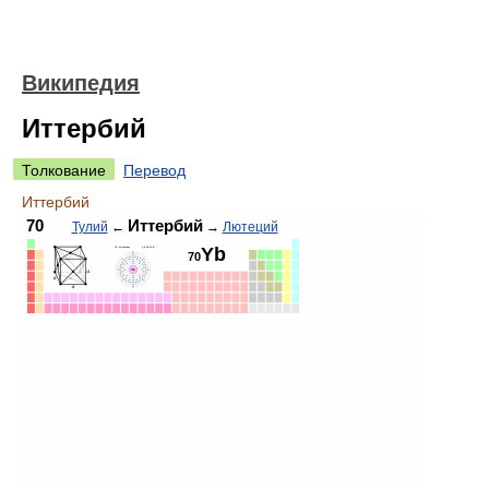
Википедия
Иттербий
Толкование
Перевод
Иттербий
70
Иттербий
Тулий
←
→
Лютеций
Yb
70