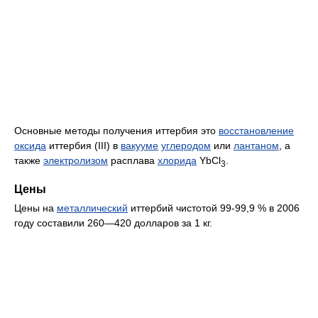
Основные методы получения иттербия это
восстановление
оксида
иттербия (III) в
вакууме
углеродом
или
лантаном
, а
также
электролизом
расплава
хлорида
YbCl
.
3
Цены
Цены на
металлический
иттербий чистотой 99-99,9 % в 2006
году составили 260—420 долларов за 1 кг.