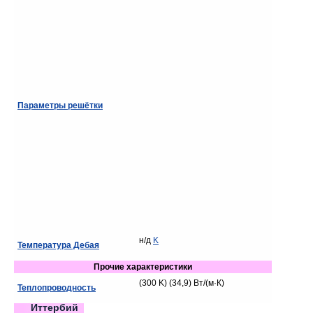
Параметры решётки
н/д
K
Температура Дебая
Прочие характеристики
(300 K) (34,9) Вт/(м·К)
Теплопроводность
Иттербий