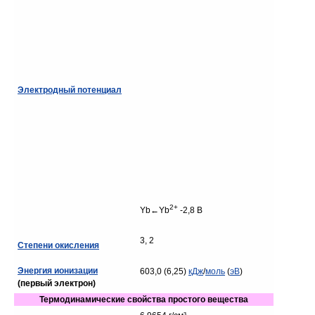
Электродный потенциал
2+
Yb←Yb
-2,8 В
3, 2
Степени окисления
Энергия ионизации
603,0 (6,25)
кДж
/
моль
(
эВ
)
(первый электрон)
Термодинамические свойства простого вещества