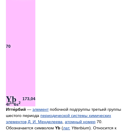
70
Yb
173,04
14
2
4f
6s
Итте́рбий
—
элемент
побочной подгруппы третьей группы
шестого периода
периодической системы химических
элементов
Д. И. Менделеева
,
атомный номер
70.
Обозначается символом
Yb
(
лат.
Ytterbium
). Относится к