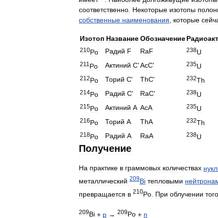
соответственно
.
Некоторые
изотопы
полон
собственные
наименования
,
которые
сейч
Изотоп
Название
Обозначение
Радиоак
210
238
Радий
F
RaF
Po
U
211
235
Актиний
C
'
AcC
'
Po
U
212
232
Торий
C
'
ThC
'
Po
Th
214
238
Радий
C
'
RaC
'
Po
U
215
235
Актиний
A
AcA
Po
U
216
232
Торий
A
ThA
Po
Th
218
238
Радий
A
RaA
Po
U
Получение
На
практике
в
граммовых
количествах
нукл
209
металлический
Bi
тепловыми
нейтрона
210
превращается
в
Po
.
При
облучении
тог
209
209
Bi
+
p
→
Po
+
n