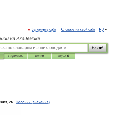
Запомнить сайт
Словарь на свой сайт
RU
едии на Академике
Найти!
Переводы
Книги
Игры ⚽
ения
,
см
.
Полоний
(
значения
)
.