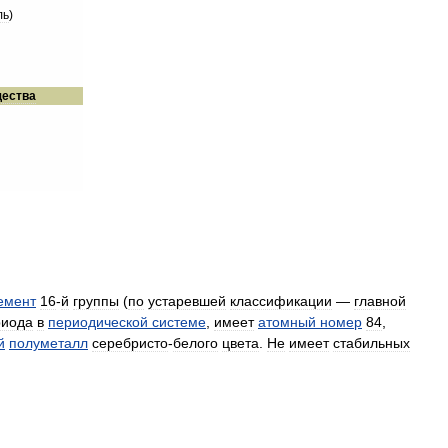
ль
)
ества
емент
16
-
й
группы
(
по
устаревшей
классификации
—
главной
риода
в
периодической
системе
,
имеет
атомный
номер
84
,
й
полуметалл
серебристо
-
белого
цвета
.
Не
имеет
стабильных