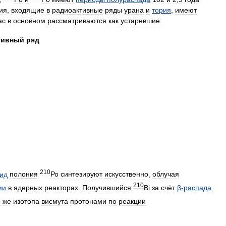
ия
,
входящие
в
радиоактивные
ряды
урана
и
тория
,
имеют
ас
в
основном
рассматриваются
как
устаревшие:
тивный
ряд
210
ид
полония
Ро
синтезируют
искусственно
,
облучая
210
ми
в
ядерных
реакторах
.
Получившийся
Bi
за
счёт
β
-
распада
о
же
изотопа
висмута
протонами
по
реакции