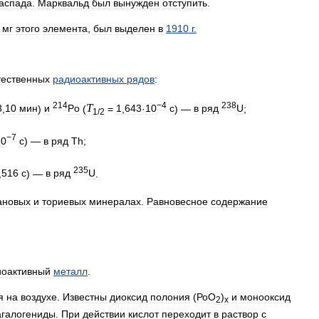
аспада
.
Марквальд
был
вынужден
отступить
.
мг
этого
элемента
,
был
выделен
в
1910
г
.
тественных
радиоактивных
рядов
:
214
−4
238
Т
3
,
10
мин
)
и
Po
(
=
1
,
643
·
10
с
) —
в
ряд
U
;
1
/
2
−7
10
с
) —
в
ряд
Th
;
235
,
516
с
) —
в
ряд
U
.
ановых
и
ториевых
минералах
.
Равновесное
содержание
.
иоактивный
металл
.
я
на
воздухе
.
Известны
диоксид
полония
(
РоО
)
и
монооксид
2
x
агалогениды
.
При
действии
кислот
переходит
в
раствор
с