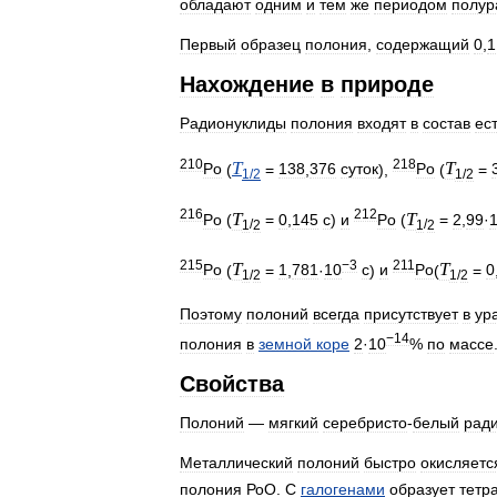
обладают
одним
и
тем
же
периодом
полур
Первый
образец
полония
,
содержащий
0
,
1
Нахождение
в
природе
Радионуклиды
полония
входят
в
состав
ес
210
218
Т
Т
Po
(
=
138
,
376
суток
),
Po
(
=
1
/
2
1
/
2
216
212
Т
Т
Po
(
=
0
,
145
с
)
и
Po
(
=
2
,
99
·
1
/
2
1
/
2
215
−3
211
Т
Т
Po
(
=
1
,
781
·
10
с
)
и
Po
(
=
0
1
/
2
1
/
2
Поэтому
полоний
всегда
присутствует
в
ур
−14
полония
в
земной
коре
2
·
10
%
по
массе
Свойства
Полоний
—
мягкий
серебристо
-
белый
рад
Металлический
полоний
быстро
окисляетс
полония
РоО
.
С
галогенами
образует
тетр