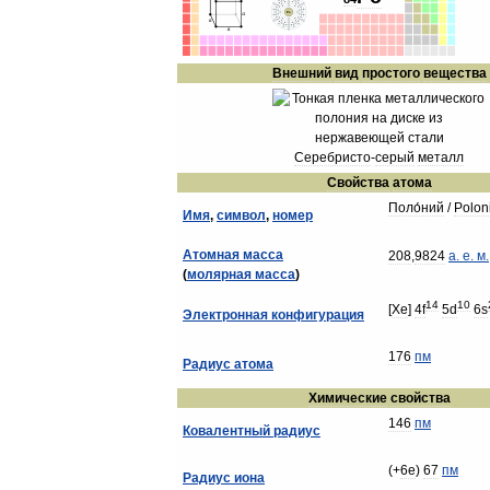
Внешний
вид
простого
вещества
Серебристо
-
серый
металл
Свойства
атома
Поло́ний
/
Polon
Имя
,
символ
,
номер
Атомная
масса
208
,
9824
а
.
е
.
м
.
(
молярная
масса
)
14
10
[
Xe
]
4f
5d
6s
Электронная
конфигурация
176
пм
Радиус
атома
Химические
свойства
146
пм
Ковалентный
радиус
(+
6e
)
67
пм
Радиус
иона