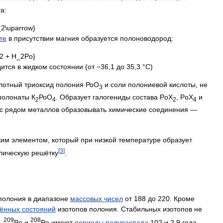
а:
те
в
присутствии
магния
образуется
полоноводород:
дится
в
жидком
состоянии
(
от
−36
,
1
до
35
,
3
°
C
)
лотный
триоксид
полония
РоО
и
соли
полониевой
кислоты
,
не
3
полонаты
К
РоО
.
Образует
галогениды
состава
PoX
,
PoX
и
2
4
2
4
с
рядом
металлов
образовывать
химические
соединения
—
ким
элементом
,
который
при
низкой
температуре
образует
[
3
]
лическую
решётку
.
полония
в
диапазоне
массовых
чисел
от
188
до
220
.
Кроме
дённых
состояний
изотопов
полония
.
Стабильных
изотопов
не
209
208
,
Po
и
Po
имеют
периоды
полураспада
102
и
2
,
9
года