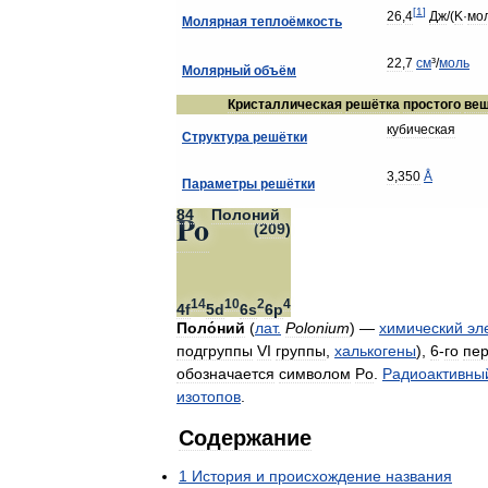
[
1
]
26
,
4
Дж
/(
K
·
мо
Молярная
теплоёмкость
22
,
7
см
³/
моль
Молярный
объём
Кристаллическая
решётка
простого
вещ
кубическая
Структура
решётки
3
,
350
Å
Параметры
решётки
84
Полоний
Po
(
209
)
14
10
2
4
4f
5d
6s
6p
Поло́ний
(
лат
.
Polonium
) —
химический
эл
подгруппы
VI
группы
,
халькогены
),
6
-
го
пе
обозначается
символом
Po
.
Радиоактивны
изотопов
.
Содержание
1
История
и
происхождение
названия