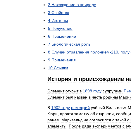
2
Нахождение
в
природе
3
Свойства
4
Изотопы
5
Получение
6
Применение
7
Биологическая
роль
8
Случаи
отравления
полонием
-
210
,
полу
9
Примечания
10
Ссылки
История
и
происхождение
н
Элемент
открыт
в
1898
году
супругами
Пь
Элемент
был
назван
в
честь
родины
Мари
В
1902
году
немецкий
учёный
Вильгельм
М
Кюри
,
прочтя
заметку
об
открытии
,
сообщи
ранее
.
Марквальд
не
согласился
с
такой
о
элементы
.
После
ряда
экспериментов
с
эл