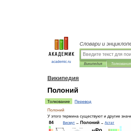
Словари и энциклоп
academic.ru
Википедия
Толкования
Википедия
Полоний
Толкование
Перевод
Полоний
У
этого
термина
существуют
и
другие
знач
84
Полоний
Висмут
←
→
Астат
Po
84