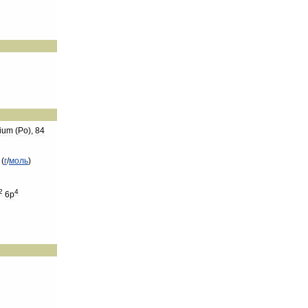
ium
(
Po
),
84
(
г
/
моль
)
2
4
6p