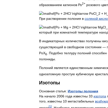
2
+
образованием
катионов
Ро
розового
цвет
При
растворении
полония
в
соляной
кисло
который
при
комнатной
температуре
нахо
В
индикаторных
количествах
получены
кис
существующей
в
свободном
состоянии
—
PoX
.
Подобно
теллуру
полоний
способен
6
полониды
.
Полоний
является
единственным
химичес
одноатомную
простую
кубическую
кристал
Изотопы
Основная
статья:
Изотопы
полония
На
начало
2006
года
известны
33
изотопа
того
,
известны
10
метастабильных
возбуж
[
1
]
имеет
.
Наиболее
долгоживущие
изотопы