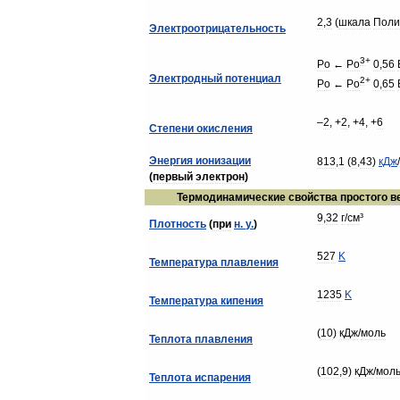
2
,
3
(
шкала
Поли
Электроотрицательность
3
+
Po
←
Po
0
,
56
Электродный
потенциал
2
+
Po
←
Po
0
,
65
–
2
, +
2
, +
4
, +
6
Степени
окисления
Энергия
ионизации
813
,
1
(
8
,
43
)
кДж
/
(
первый
электрон
)
Термодинамические
свойства
простого
в
9
,
32
г
/
см
³
Плотность
(
при
н
.
у
.
)
527
K
Температура
плавления
1235
K
Температура
кипения
(
10
)
кДж
/
моль
Теплота
плавления
(
102
,
9
)
кДж
/
мол
Теплота
испарения