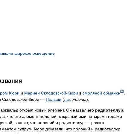
чившие
широкое
освещение
азвания
[
2
]
ером
Кюри
и
Марией
Склодовской
-
Кюри
в
смоляной
обманке
.
и
Склодовской
-
Кюри
—
Польши
(
лат
.
Polonia
).
арквальд
открыл
новый
элемент
.
Он
назвал
его
радиотеллур
.
ла
,
что
это
элемент
полоний
,
открытый
ими
четырьмя
годами
ценкой
,
заявив
,
что
полоний
и
радиотеллур
—
разные
ементом
супруги
Кюри
доказали
,
что
полоний
и
радиотеллур