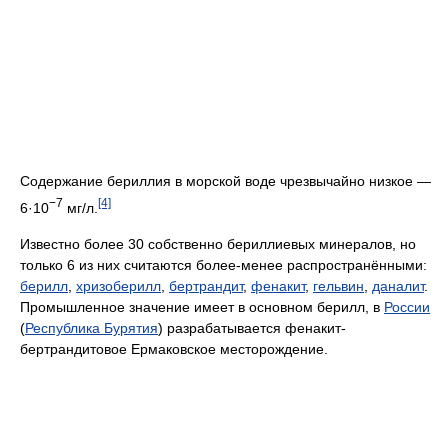
Содержание бериллия в морской воде чрезвычайно низкое —
−7
[4]
6·10
мг/л.
Известно более 30 собственно бериллиевых минералов, но
только 6 из них считаются более-менее распространёнными:
берилл
,
хризоберилл
,
бертрандит
,
фенакит
,
гельвин
,
даналит
.
Промышленное значение имеет в основном берилл, в
России
(
Республика Бурятия
) разрабатывается фенакит-
бертрандитовое Ермаковское месторождение.