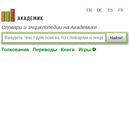
EN
DE
ES
FR
academic.ru
Словари и энциклопедии на Академике
Найти!
Толкования
Переводы
Книги
Игры ⚽