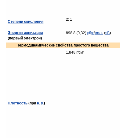
2; 1
Степени окисления
Энергия ионизации
898,8 (9,32)
кДж
/
моль
(
эВ
)
(первый электрон)
Термодинамические свойства простого вещества
1,848 г/см³
Плотность
(при
н. у.
)