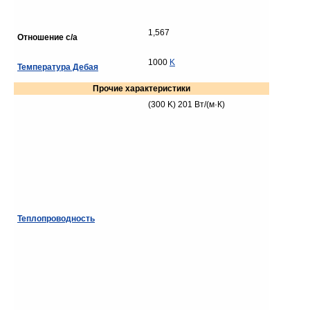
1,567
Отношение c/a
1000
K
Температура Дебая
Прочие характеристики
(300 K) 201 Вт/(м·К)
Теплопроводность