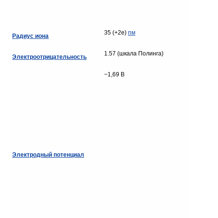
35 (+2e)
пм
Радиус иона
1.57 (шкала Полинга)
Электроотрицательность
−1,69 В
Электродный потенциал