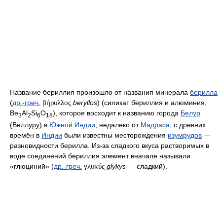
Название бериллия произошло от названия минерала
берилла
(
др.-греч.
βήρυλλος
beryllos
) (силикат бериллия и алюминия,
Be
Al
Si
O
), которое восходит к названию города
Белур
3
2
6
18
(Веллуру) в
Южной Индии
, недалеко от
Мадраса
; с древних
времён в
Индии
были известны месторождения
изумрудов
—
разновидности берилла. Из-за сладкого вкуса растворимых в
воде соединений бериллия элемент вначале называли
«глюциний» (
др.-греч.
γλυκύς
glykys
— сладкий).