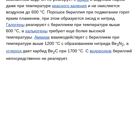
даже при температуре
красного каления
и не окисляется
воздухом до 600 °C. Порошок бериллия при поджигании горит
ярким пламенем, при этом образуются оксид и нитрид.
Галогены
реагируют с бериллием при температуре выше
600 °C, а
халькогены
требуют еще более высокой
температуры.
Аммиак
взаимодействует с бериллием при
температуре выше 1200 °C с образованием нитрида Be
N
, а
3
2
углерод
дает карбид Ве
С при 1700 °C. С
водородом
бериллий
2
непосредственно не реагирует.