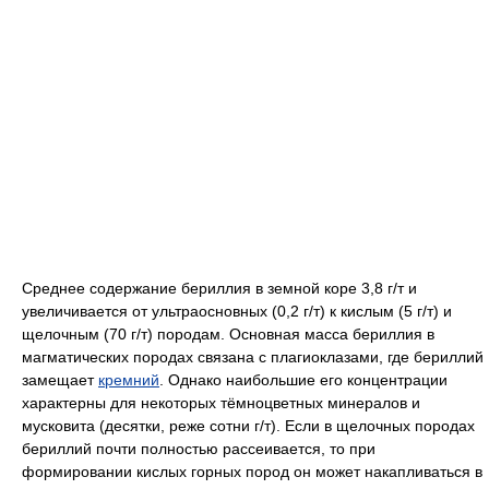
Среднее содержание бериллия в земной коре 3,8 г/т и
увеличивается от ультраосновных (0,2 г/т) к кислым (5 г/т) и
щелочным (70 г/т) породам. Основная масса бериллия в
магматических породах связана с плагиоклазами, где бериллий
замещает
кремний
. Однако наибольшие его концентрации
характерны для некоторых тёмноцветных минералов и
мусковита (десятки, реже сотни г/т). Если в щелочных породах
бериллий почти полностью рассеивается, то при
формировании кислых горных пород он может накапливаться в