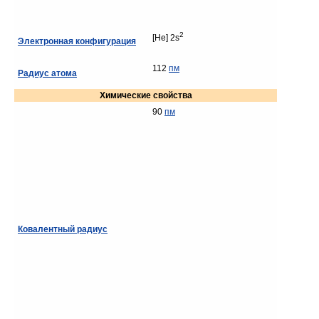
2
[He] 2s
Электронная конфигурация
112
пм
Радиус атома
Химические свойства
90
пм
Ковалентный радиус