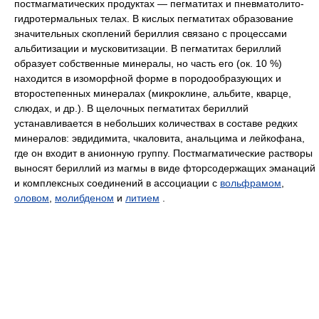
постмагматических продуктах — пегматитах и пневматолито-
гидротермальных телах. В кислых пегматитах образование
значительных скоплений бериллия связано с процессами
альбитизации и мусковитизации. В пегматитах бериллий
образует собственные минералы, но часть его (ок. 10 %)
находится в изоморфной форме в породообразующих и
второстепенных минералах (микроклине, альбите, кварце,
слюдах, и др.). В щелочных пегматитах бериллий
устанавливается в небольших количествах в составе редких
минералов: эвдидимита, чкаловита, анальцима и лейкофана,
где он входит в анионную группу. Постмагматические растворы
выносят бериллий из магмы в виде фторсодержащих эманаций
и комплексных соединений в ассоциации с
вольфрамом
,
оловом
,
молибденом
и
литием
.