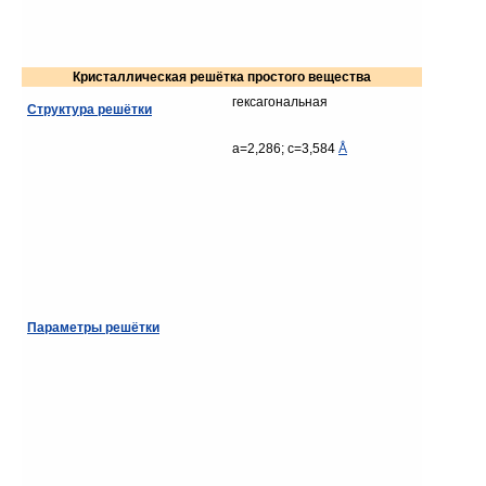
Кристаллическая решётка простого вещества
гексагональная
Структура решётки
a=2,286; c=3,584
Å
Параметры решётки