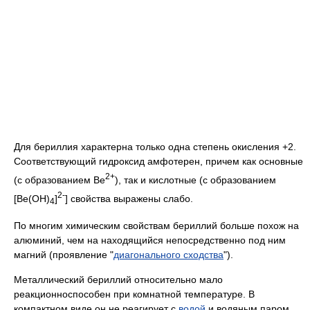
Для бериллия характерна только одна степень окисления +2.
Соответствующий гидроксид амфотерен, причем как основные
2+
(с образованием Be
), так и кислотные (с образованием
2-
[Be(OH)
]
] свойства выражены слабо.
4
По многим химическим свойствам бериллий больше похож на
алюминий, чем на находящийся непосредственно под ним
магний (проявление "
диагонального сходства
").
Металлический бериллий относительно мало
реакционноспособен при комнатной температуре. В
компактном виде он не реагирует с
водой
и водяным паром