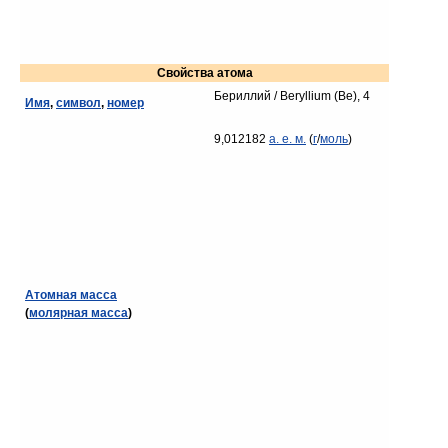
Свойства атома
Бериллий / Beryllium (Be), 4
Имя
,
символ
,
номер
9,012182
а. е. м.
(
г
/
моль
)
Атомная масса
(
молярная масса
)