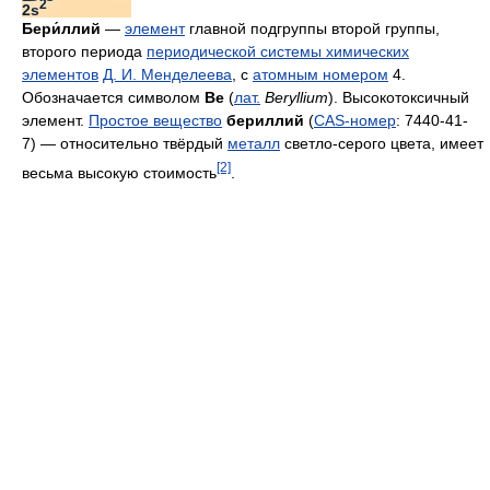
2
2s
Бери́ллий
—
элемент
главной подгруппы второй группы,
второго периода
периодической системы химических
элементов
Д. И. Менделеева
, с
атомным номером
4.
Обозначается символом
Be
(
лат.
Beryllium
). Высокотоксичный
элемент.
Простое вещество
бериллий
(
CAS-номер
: 7440-41-
7) — относительно твёрдый
металл
светло-серого цвета, имеет
[2]
весьма высокую стоимость
.