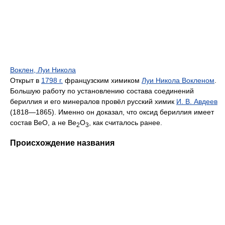
Воклен, Луи Никола
Открыт в
1798 г.
французским химиком
Луи Никола Вокленом
.
Большую работу по установлению состава соединений
бериллия и его минералов провёл русский химик
И. В. Авдеев
(1818—1865). Именно он доказал, что оксид бериллия имеет
состав BeO, а не Be
O
, как считалось ранее.
2
3
Происхождение названия