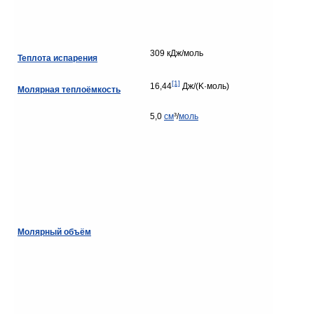
309 кДж/моль
Теплота испарения
[1]
16,44
Дж/(K·моль)
Молярная теплоёмкость
5,0
см
³/
моль
Молярный объём