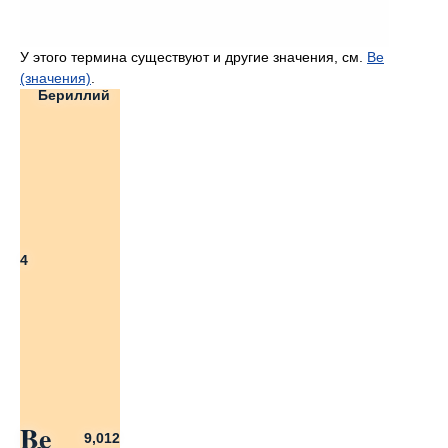
У этого термина существуют и другие значения, см.
Be
(значения)
.
Бериллий
4
Be
9,012