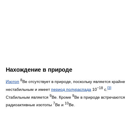
Нахождение в природе
8
Изотоп
Be отсутствует в природе, поскольку является крайне
−18
[3]
нестабильным и имеет
период полураспада
10
с.
9
9
Стабильным является
Be. Кроме
Be в природе встречаются
7
10
радиоактивные изотопы
Be и
Be.