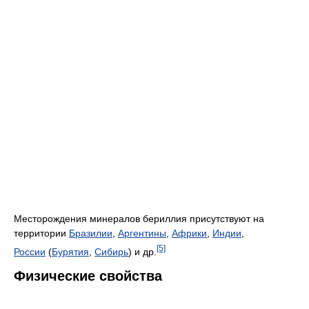
Месторождения минералов бериллия присутствуют на
территории
Бразилии
,
Аргентины
,
Африки
,
Индии
,
[5]
России
(
Бурятия
,
Сибирь
) и др.
Физические свойства