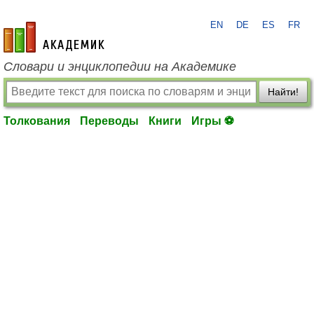
EN
DE
ES
FR
academic.ru
Словари и энциклопедии на Академике
Найти!
Толкования
Переводы
Книги
Игры ⚽