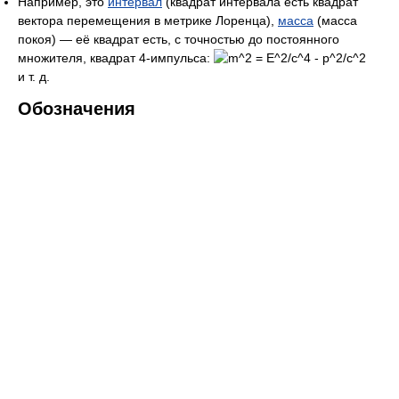
Например, это
интервал
(квадрат интервала есть квадрат
вектора перемещения в метрике Лоренца),
масса
(масса
покоя) — её квадрат есть, с точностью до постоянного
множителя, квадрат 4-импульса:
и т. д.
Обозначения