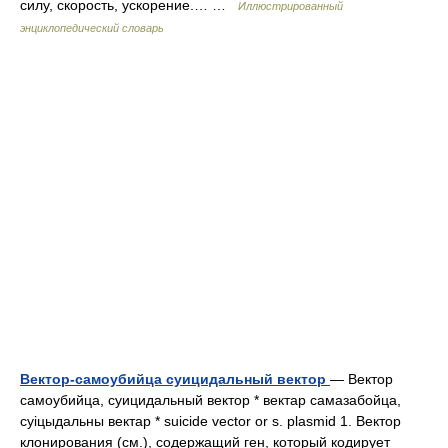
силу, скорость, ускорение.… …
Иллюстрированный
энциклопедический словарь
Вектор-самоубийца суицидальный вектор
— Вектор
самоубийца, суицидальный вектор * вектар самазабойца,
суіцыдальны вектар * suicide vector or s. plasmid 1. Вектор
клонирования (см.), содержащий ген, который кодирует