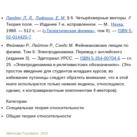
Ландау, Л. Д.
,
Лифшиц, Е. М.
§ 6. Четырёхмерные векторы. //
Теория поля. — Издание 7-е, исправленное. —
М
.:
Наука
,
1988. — 512 с. — (
«Теоретическая физика»
, том II). —
ISBN 5-
02-014420-7
.
Фейнман Р., Лейтон Р., Сэндс М.
Фейнмановские лекции по
физике. Том 6: Электродинамика. Перевод с английского
(издание 3). — Эдиториал УРСС. —
ISBN 5-354-00704-6
— гл.
25. «Электродинамика в релятивистских обозначениях». (Это
простое введение для студентов младших курсов; во
избежание путаницы следует обратить внимание, что в этой
книге используются только нижние индексы, относящиеся,
однако, к контравариантным компонентам 4-векторов).
Категории:
Специальная теория относительности
Общая теория относительности
Wikimedia Foundation
.
2010
.