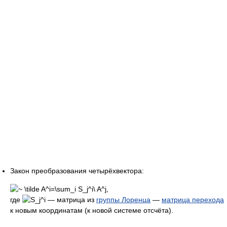
Закон преобразования четырёхвектора:
,
где
— матрица из
группы Лоренца
—
матрица перехода
к новым координатам (к новой системе отсчёта).