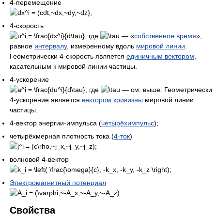
4-перемещение
,
4-скорость
, где
— «
собственное время
»,
равное
интервалу
, измеренному вдоль
мировой линии
.
Геометрически 4-скорость является
единичным вектором
,
касательным к мировой линии частицы.
4-ускорение
, где
— см. выше. Геометрически
4-ускорение является
вектором кривизны
мировой линии
частицы.
4-вектор энергии-импульса (
четырёхимпульс
);
четырёхмерная плотность тока (
4-ток
)
волновой 4-вектор
Электромагнитный потенциал
Свойства