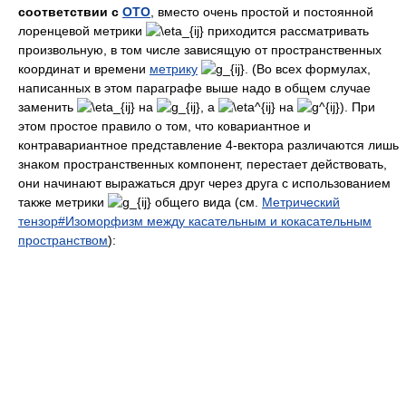
соответствии с
ОТО
, вместо очень простой и постоянной
лоренцевой метрики
приходится рассматривать
произвольную, в том числе зависящую от пространственных
координат и времени
метрику
(Во всех формулах,
написанных в этом параграфе выше надо в общем случае
заменить
на
, а
на
). При
этом простое правило о том, что ковариантное и
контравариантное представление 4-вектора различаются лишь
знаком пространственных компонент, перестает действовать,
они начинают выражаться друг через друга с использованием
также метрики
общего вида (см.
Метрический
тензор#Изоморфизм между касательным и кокасательным
пространством
):