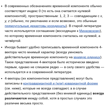
В современных обозначениях временной компоненте обычно
соответствует индекс 0 (то есть она считается нулевой
компонентой), пространственным: 1, 2, 3 — совпадающим с
x,
y, z
(обычно, по умолчанию и если возможно, это обычные
прямоугольные декартовы координаты
). В старой литературе
часто используется соглашение (восходящее к
Минковскому
),
по которому временная компонента считалась не нулевой, а
четвёртой.
Иногда бывает удобно приписывать временной компоненте 4-
вектора чисто мнимый характер (всегда умножать
действительную временную компоненту на
мнимую единицу
).
Такое представление 4-векторов было исторически введено
первым, однако не слишком редко — в силу своего удобства —
используется и в современной литературе.
4-векторы (их компонентное представление) могут быть
записаны в
контравариантной и (или) ковариантной форме
(см. ниже), которые не всегда совпадают, а в случае
действительного представления (без мнимой единицы)
всегда
различаются
между собой, хотя в простых случаях это
различие весьма просто.