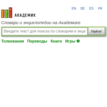
EN
DE
ES
FR
academic.ru
Словари и энциклопедии на Академике
Найти!
Толкования
Переводы
Книги
Игры ⚽