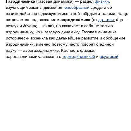
Газодина́мика
(газовая динамика) — раздел
физики
,
изучающий законы движения
газообразной
среды и её
взаимодействия с движущимися в ней твёрдыми телами. Чаще
встречается под названием
аэродина́мика
(от
др.-греч.
ἀηρ
—
воздух и
δύναμις
— сила), но включает в себя не только
аэродинамику, но и газовую динамику. Газовая динамика
исторически возникла как дальнейшее развитие и обобщение
аэродинамики, именно поэтому часто говорят о единой
науке — аэрогазодинамике. Как часть физики,
аэрогазодинамика связана с
термодинамикой
и
акустикой
.