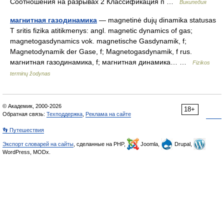
Соотношения на разрывах 2 Классификация п …
Википедия
магнитная газодинамика
— magnetinė dujų dinamika statusas
T sritis fizika atitikmenys: angl. magnetic dynamics of gas;
magnetogasdynamics vok. magnetische Gasdynamik, f;
Magnetodynamik der Gase, f; Magnetogasdynamik, f rus.
магнитная газодинамика, f; магнитная динамика… …
Fizikos
terminų žodynas
© Академик, 2000-2026
18+
Обратная связь:
Техподдержка
,
Реклама на сайте
👣 Путешествия
Экспорт словарей на сайты
, сделанные на PHP,
Joomla,
Drupal,
WordPress, MODx.