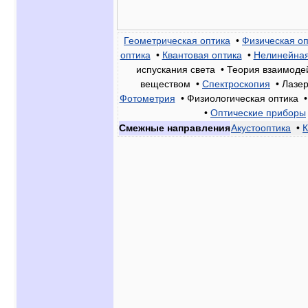
Геометрическая оптика
•
Физическая оп
оптика
•
Квантовая оптика
•
Нелинейная
испускания света • Теория взаимодей
веществом •
Спектроскопия
• Лазер
Фотометрия
• Физиологическая оптика 
•
Оптические приборы
Смежные направления
Акустооптика
•
К