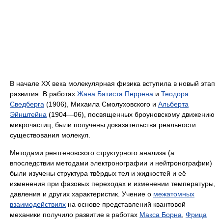
В начале XX века молекулярная физика вступила в новый этап
развития. В работах
Жана Батиста Перрена
и
Теодора
Сведберга
(1906), Михаила Смолуховского и
Альберта
Эйнштейна
(1904—06), посвященных броуновскому движению
микрочастиц, были получены доказательства реальности
существования молекул.
Методами рентгеновского структурного анализа (а
впоследствии методами электронографии и нейтронографии)
были изучены структура твёрдых тел и жидкостей и её
изменения при фазовых переходах и изменении температуры,
давления и других характеристик. Учение о
межатомных
взаимодействиях
на основе представлений квантовой
механики получило развитие в работах
Макса Борна
,
Фрица