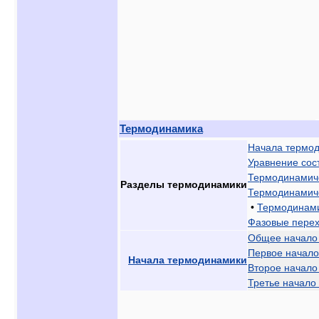
Термодинамика
Начала термо
Уравнение сос
Термодинамич
Разделы термодинамики
Термодинамич
•
Термодинами
Фазовые пере
Общее начало
Первое начал
Начала термодинамики
Второе начало
Третье начало