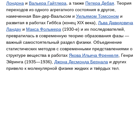
Лондона
и
Вальера Гайтлера
, а также
Петера Дебая
. Теория
переходов из одного агрегатного состояния в другое,
намеченная Ван-дер-Ваальсом и
Уильямом Томсоном
и
развитая в работах Гиббса (конец XIX века),
Льва Давидовича
Ландау
и
Макса Фольмера
(1930-е) и их последователей,
превратилась в современную теорию образования фазы —
важный самостоятельный раздел физики. Объединение
статистических методов с современными представлениями о
структуре вещества в работах
Якова Ильича Френкеля
, Генри
Эйринга (1935—1936),
Джона Десмонда Бернала
и других
привело к молекулярной физике жидких и твёрдых тел.