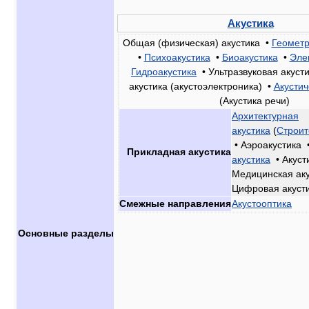
Акустика
Общая (физическая) акустика •
Геометр
•
Психоакустика
•
Биоакустика
•
Эле
Гидроакустика
• Ультразвуковая акуст
акустика (акустоэлектроника) •
Акусти
(Акустика речи)
Архитектурная
акустика
(
Строит
• Аэроакустика 
Прикладная акустика
акустика
• Акуст
Медицинская аку
Цифровая акуст
Смежные направления
Акустооптика
Основные разделы