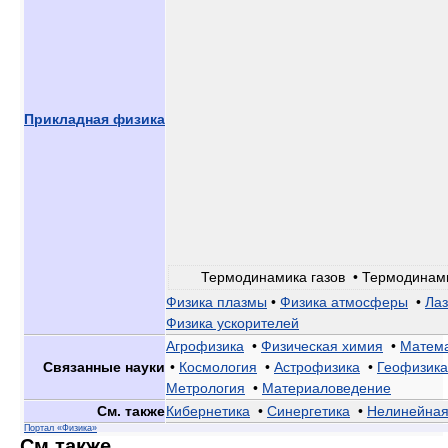
Прикладная физика
Термодинамика газов • Термодинам
Физика плазмы
•
Физика атмосферы
•
Лаз
Физика ускорителей
Агрофизика
•
Физическая химия
•
Матема
Связанные науки
•
Космология
•
Астрофизика
•
Геофизика
Метрология
•
Материаловедение
См. также
Кибернетика
•
Синергетика
•
Нелинейная
Портал «Физика»
См.также