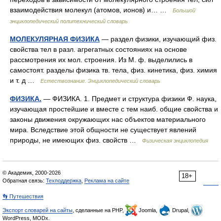
взаимодействия молекул (атомов, ионов) и… …
Большой
энциклопедический политехнический словарь
МОЛЕКУЛЯРНАЯ ФИЗИКА
— раздел физики, изучающий физ.
свойства тел в разл. агрегатных состояниях на основе
рассмотрения их мол. строения. Из М. ф. выделились в
самостоят. разделы физика тв. тела, физ. кинетика, физ. химия
и т. д …
Естествознание. Энциклопедический словарь
ФИЗИКА.
— ФИЗИКА. 1. Предмет и структура физики Ф. наука,
изучающая простейшие и вместе с тем наиб. общие свойства и
законы движения окружающих нас объектов материального
мира. Вследствие этой общности не существует явлений
природы, не имеющих физ. свойств …
Физическая энциклопедия
© Академик, 2000-2026
18+
Обратная связь:
Техподдержка
,
Реклама на сайте
👣 Путешествия
Экспорт словарей на сайты
, сделанные на PHP,
Joomla,
Drupal,
WordPress, MODx.