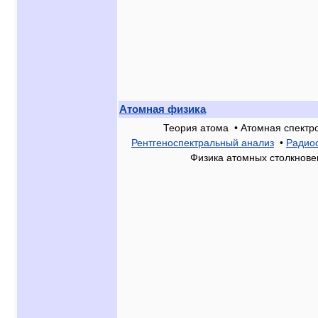
Атомная физика
Теория атома • Атомная спектр
Рентгеноспектральный анализ
•
Радио
Физика атомных столкнове