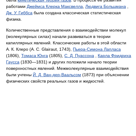
была
кинетическая теория газов
. В процессе её развития
работами
Джеймса Клерка Максвелла
,
Людвига Больцмана
,
Дж. У. Гиббса
была создана классическая статистическая
физика.
Количественные представления о взаимодействии молекул
(молекулярных силах) начали развиваться в теории
капиллярных явлений. Классические работы в этой области
А. К. Клеро (А. С. Glairaut, 1743),
Пьера-Симона Лапласа
(1806),
Томаса Юнга
(1805),
С. Д. Пуассона
,
Карла Фридриха
Гаусса
(1830—1831) и других положили начало теории
поверхностных явлений. Межмолекулярные взаимодействия
были учтены
Й. Д. Ван-дер-Ваальсом
(1873) при объяснении
физических свойств реальных газов и жидкостей.