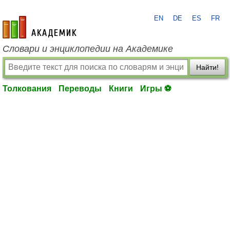
EN
DE
ES
FR
academic.ru
Словари и энциклопедии на Академике
Найти!
Толкования
Переводы
Книги
Игры ⚽