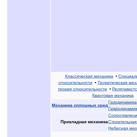
Классическая механика
•
Специал
относительности
•
Теоретическая мех
теория относительности
•
Релятивистс
Квантовая механика
Газодинамика
Механика сплошных сред
Гидродинами
Сопротивлени
Прикладная механика
Строительная
Небесная мех