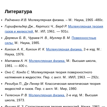
Литература
Радченко И.В.
Молекулярная физика. – М.: Наука, 1965 -480c.
Гиршфельдер Дж., Кертисс Ч., Берд Р.
Молекулярная теория
газов и жидкостей.
М.: ИЛ, 1961. — 931с.
Дерягин Б. В., Чураев Н. В., Муллер В. М.
Поверхностные
силы.
М.: Наука, 1985.
Кикоин А. К., Кикоин И. К.
Молекулярная физика.
2-е изд. М.:
Наука, 1976.
Матвеев А. Н.
Молекулярная физика.
М.: Высшая школа,
1981. — 400 с.
Оно С. Кондо С.
Молекулярная теория поверхностного
натяжения в жидкостях. Пер. с англ. М.: ИИЛ, 1963. — 292с.
Резибуа П., Де Ленер М.
Классическая кинетическая теория
жидкостей и газов. Пер. с англ. М.: Мир, 1980.
Телеснин Р. В.
Молекулярная физика.
2-е изд. М.: Высшая
школа, 1973.
Фишер И. З.
Статистическая теория жидкостей. Наука, 1961. —