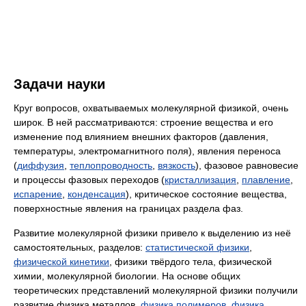
Задачи науки
Круг вопросов, охватываемых молекулярной физикой, очень
широк. В ней рассматриваются: строение вещества и его
изменение под влиянием внешних факторов (давления,
температуры, электромагнитного поля), явления переноса
(
диффузия
,
теплопроводность
,
вязкость
), фазовое равновесие
и процессы фазовых переходов (
кристаллизация
,
плавление
,
испарение
,
конденсация
), критическое состояние вещества,
поверхностные явления на границах раздела фаз.
Развитие молекулярной физики привело к выделению из неё
самостоятельных, разделов:
статистической физики
,
физической кинетики
, физики твёрдого тела, физической
химии, молекулярной биологии. На основе общих
теоретических представлений молекулярной физики получили
развитие физика металлов,
физика полимеров
,
физика