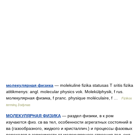
молекулярная физика
— molekulinė fizika statusas T sritis fizika
atitikmenys: angl. molecular physics vok. Molekülphysik, f rus.
молекулярная физика, f pranc. physique moléculaire, f …
Fizikos
terminų žodynas
МОЛЕКУЛЯРНАЯ ФИЗИКА
— раздел физики, в к ром
изучаются физ. св ва тел, особенности агрегатных состояний в
ва (газообразного, жидкого и кристаллич.) и процессы фазовых
переходов в зависимости от молекулярного строения тел, сил