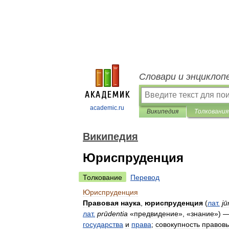
Словари и энциклоп
academic.ru
Википедия
Толкования
Википедия
Юриспруденция
Толкование
Перевод
Юриспруденция
Правовая
наука
,
юриспруденция
(
лат
.
jū
лат
.
prūdentia
«
предвидение
», «
знание
») 
государства
и
права
;
совокупность
правов