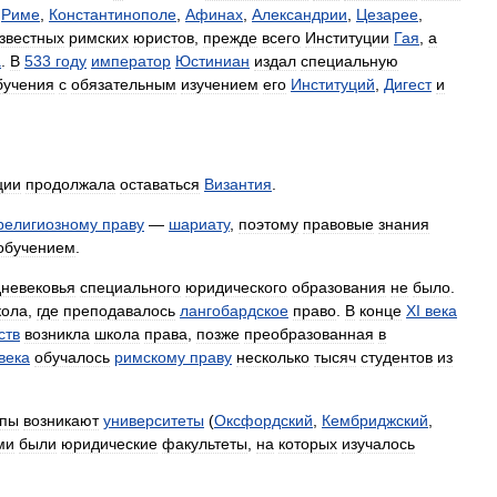
Риме
,
Константинополе
,
Афинах
,
Александрии
,
Цезарее
,
звестных
римских
юристов
,
прежде
всего
Институции
Гая
,
а
а
.
В
533
году
император
Юстиниан
издал
специальную
бучения
с
обязательным
изучением
его
Институций
,
Дигест
и
ции
продолжала
оставаться
Византия
.
религиозному
праву
—
шариату
,
поэтому
правовые
знания
обучением
.
невековья
специального
юридического
образования
не
было
.
кола
,
где
преподавалось
лангобардское
право
.
В
конце
XI
века
ств
возникла
школа
права
,
позже
преобразованная
в
века
обучалось
римскому
праву
несколько
тысяч
студентов
из
опы
возникают
университеты
(
Оксфордский
,
Кембриджский
,
ми
были
юридические
факультеты
,
на
которых
изучалось