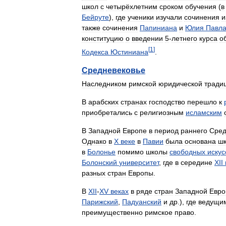
школ
с
четырёхлетним
сроком
обучения
(
в
Бейруте
),
где
ученики
изучали
сочинения
и
также
сочинения
Папиниана
и
Юлия
Павл
конституцию
о
введении
5
-
летнего
курса
о
[
1
]
Кодекса
Юстиниана
.
Средневековье
Наследником
римской
юридической
тради
В
арабских
странах
господство
перешло
к
приобретались
с
религиозным
исламским
В
Западной
Европе
в
период
раннего
Сред
Однако
в
X
веке
в
Павии
была
основана
ш
в
Болонье
помимо
школы
свободных
искус
Болонский
университет
,
где
в
середине
XII
разных
стран
Европы
.
В
XII
-
XV
веках
в
ряде
стран
Западной
Евр
Парижский
,
Падуанский
и
др
.),
где
ведущи
преимущественно
римское
право
.