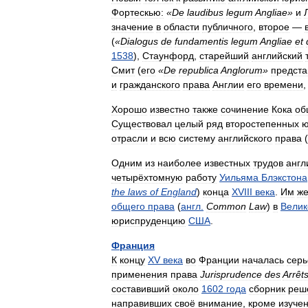
Фортескью:
«
De
laudibus
legum
Angliae
»
и
значение
в
области
публичного
,
второе
—
(
«
Dialogus
de
fundamentis
legum
Angliae
et
1538
),
Стаунфорд
,
старейший
английский
Смит
(
его
«
De
republica
Anglorum
»
предста
и
гражданского
права
Англии
его
времени
Хорошо
известно
также
сочинение
Кока
об
Существовал
целый
ряд
второстепенных
ю
отрасли
и
всю
систему
английского
права
(
Одним
из
наиболее
известных
трудов
англ
четырёхтомную
работу
Уильяма
Блэкстона
the
laws
of
England
)
конца
XVIII
века
.
Им
ж
общего
права
(
англ
.
Common
Law
)
в
Велик
юриспруденцию
США
.
Франция
К
концу
XV
века
во
Франции
началась
серь
применения
права
Jurisprudence
des
Arrêt
составивший
около
1602
года
сборник
реш
направивших
своё
внимание
,
кроме
изуче