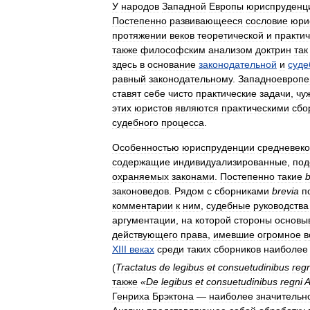
У
народов
Западной
Европы
юриспруденц
Постепенно
развивающееся
сословие
юри
протяжении
веков
теоретической
и
практи
также
философским
анализом
доктрин
так
здесь
в
основание
законодательной
и
суде
равный
законодательному
.
Западноевропе
ставят
себе
чисто
практические
задачи
,
чу
этих
юристов
являются
практическими
сбо
судебного
процесса
.
Особенностью
юриспруденции
средневек
содержащие
индивидуализированные
,
под
охраняемых
законами
.
Постепенно
такие
b
законоведов
.
Рядом
с
сборниками
brevia
п
комментарии
к
ним
,
судебные
руководства
аргументации
,
на
которой
стороны
основы
действующего
права
,
имевшие
огромное
в
XIII
веках
среди
таких
сборников
наиболее
(
Tractatus
de
legibus
et
consuetudinibus
regn
также
«
De
legibus
et
consuetudinibus
regni
A
Генриха
Брэктона
—
наиболее
значительн