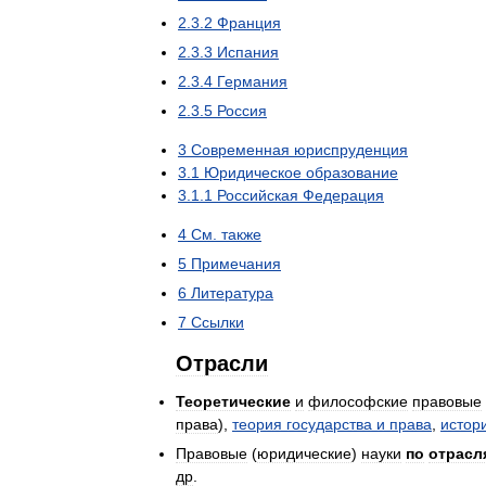
2
.
3
.
2
Франция
2
.
3
.
3
Испания
2
.
3
.
4
Германия
2
.
3
.
5
Россия
3
Современная
юриспруденция
3
.
1
Юридическое
образование
3
.
1
.
1
Российская
Федерация
4
См
.
также
5
Примечания
6
Литература
7
Ссылки
Отрасли
Теоретические
и
философские
правовые
права
),
теория
государства
и
права
,
истор
Правовые
(
юридические
)
науки
по
отрасл
др
.