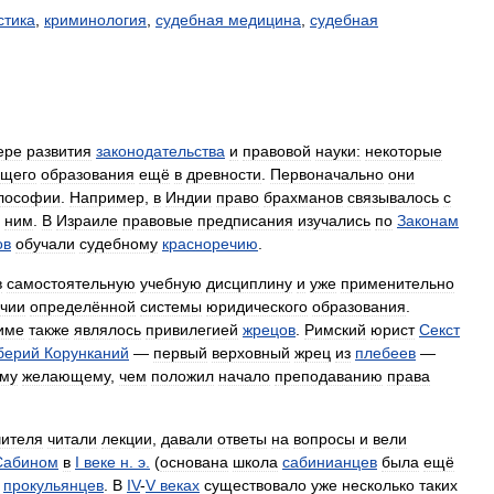
стика
,
криминология
,
судебная
медицина
,
судебная
ере
развития
законодательства
и
правовой
науки:
некоторые
бщего
образования
ещё
в
древности
.
Первоначально
они
лософии
.
Например
,
в
Индии
право
брахманов
связывалось
с
ним
.
В
Израиле
правовые
предписания
изучались
по
Законам
ов
обучали
судебному
красноречию
.
в
самостоятельную
учебную
дисциплину
и
уже
применительно
чии
определённой
системы
юридического
образования
.
име
также
являлось
привилегией
жрецов
.
Римский
юрист
Секст
берий
Корунканий
—
первый
верховный
жрец
из
плебеев
—
му
желающему
,
чем
положил
начало
преподаванию
права
чителя
читали
лекции
,
давали
ответы
на
вопросы
и
вели
Сабином
в
I
веке
н
.
э
.
(
основана
школа
сабинианцев
была
ещё
прокульянцев
.
В
IV
-
V
веках
существовало
уже
несколько
таких