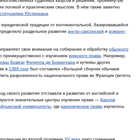
многочисленных
судебных
казусов
и
решений
,
проникнутую
ии
логикой
и
практическим
смыслом
.
В
нём
также
заметно
ституциями
Юстиниана
.
юридической
традиции
от
континентальной
,
базировавшейся
пределило
раздельное
развитие
англо
-
саксонской
и
романо
-
аправляет
свое
внимание
на
собирание
и
обработку
обычного
о
преимущественно
с
изучением
римского
права
.
Например
,
тюмы
Бовези
Филиппа
де
Бомануара
и
кутюмы
других
ве
в
1389
году
был
составлен
«
Большой
сборник
обычаев
леть
разрозненность
национального
права
во
Франции
(
вплоть
иод
своего
развития
отставала
в
развитии
от
английской
и
зуются
значительные
центры
изучения
права
—
Карлов
ейпцигский
университеты
,
где
каноническое
право
изучалось
пруденции
во
второй
половине
XV
века
дают
сочинения