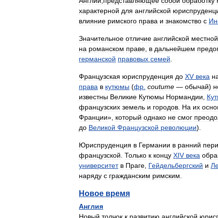
Англии
,
представляющее
собой
обработку
характерной
для
английской
юриспруденц
влияние
римского
права
и
знакомство
с
Ин
Значительное
отличие
английской
местной
на
романском
праве
,
в
дальнейшем
предо
германской
правовых
семей
.
Французская
юриспруденция
до
XV
века
н
права
в
кутюмы
(
фр
.
coutume
—
обычай
)
н
известны
Великие
Кутюмы
Нормандии
,
Ку
французских
земель
и
городов
.
На
их
осно
Франции
»,
который
однако
не
смог
преодо
до
Великой
Французской
революции
).
Юриспруденция
в
Германии
в
ранний
пер
французской
.
Только
к
концу
XIV
века
обра
университет
в
Праге
,
Гейдельбергский
и
Л
наряду
с
гражданским
римским
.
Новое
время
Англия
Новый
толчок
к
развитию
английской
юрис