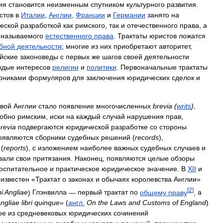
ия
становится
неизменным
спутником
культурного
развития
.
стов
в
Италии
,
Англии
,
Франции
и
Германии
занято
на
ческой
разработкой
как
римского
,
так
и
отечественного
права
,
а
называемого
естественного
права
.
Трактаты
юристов
ложатся
бной
деятельности
;
многие
из
них
приобретают
авторитет
,
йские
законоведы
с
первых
же
шагов
своей
деятельности
ждые
интересов
религии
и
политики
.
Первоначальные
трактаты
рниками
формуляров
для
заключения
юридических
сделок
и
овой
Англии
стало
появление
многочисленных
brevia
(
writs
)
,
обно
римским
,
иски
на
каждый
случай
нарушения
прав
,
revia
подвергаются
юридической
разработке
со
стороны
оявляются
сборники
судебных
решений
(
records
),
(
reports
),
с
изложением
наиболее
важных
судебных
случаев
и
вали
свои
притязания
.
Наконец
,
появляются
целые
обзоры
оспитательное
и
практическое
юридическое
значение
.
В
XII
и
известен
«
Трактат
о
законах
и
обычаях
королевства
Англии
»
[
2
]
i
Angliae
)
Глэнвилла
—
первый
трактат
по
общему
праву
,
а
ngliae
libri
quinque
»
(
англ
.
On
the
Laws
and
Customs
of
England
)
ое
из
средневековых
юридических
сочинений