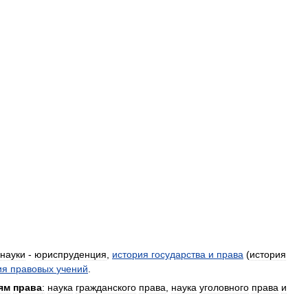
науки
-
юриспруденция
,
история
государства
и
права
(
история
ия
правовых
учений
.
ям
права
:
наука
гражданского
права
,
наука
уголовного
права
и