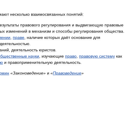
мают
несколько
взаимосвязанных
понятий:
езультаты
правового
регулирования
и
выдвигающую
правовые
ных
изменений
в
механизм
и
способы
регулирования
общества
.
лении
,
праве
,
наличие
которых
даёт
основание
для
деятельностью
.
аний
,
деятельность
юристов
.
общественные
науки
,
изучающие
право
,
правовую
систему
как
ую
и
правоприменительную
деятельность
.
рмин
«
Законоведение
»
и
«
Правоведение
»