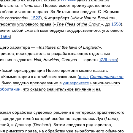
Литльтона:
«
Tenures
»
.
Первое
имеет
преимущественное
в
области
частного
права
.
За
Литльтоном
следуют
С
.
Жермэн
de
conscientia
»
,
1523
),
Фитцгерберт
(
«
New
Natura
Brevium
»
,
теоретик
уголовного
права
(
«
The
Pleas
of
the
Crown
»
,
до
1558
),
вляет
собой
сжатый
компендиум
государственного
,
уголовного
,
1565
).
щего
характера
—
«
Institutes
of
the
laws
of
England
»
.
ристов
,
последовательно
разрабатывающих
отдельные
из
них
выдаются
Hall
,
Hawkins
,
Comyns
—
юристы
XVII
века
).
ийской
юриспруденции
Нового
времени
можно
назвать
«
Комментарии
к
английским
законам
» (
англ
.
Commentaries
on
е
было
введено
преподавание
в
университете
национального
обритании
,
что
оказало
значительное
влияние
и
на
ёзная
обработка
судебных
решений
в
интересах
практического
s
,
среди
деятелей
которой
особенно
выделялись
Луэ
(
Louet
),
ений
,
и
Денизар
(
Denisart
).
Затем
следовал
ряд
юристов
,
ния
римского
права
,
на
обработку
уже
выработанного
обычного