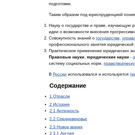
подготовки
.
Таким
образом
под
юриспруденцией
пони
Науку
о
государстве
и
праве
,
изучающую
р
идеи
о
возможности
внесения
прогрессив
Совокупность
знаний
о
государстве
,
управ
профессионального
занятия
юридической
Практическое
применение
юридических
зн
Правовые
науки
,
юридические
науки
-
систему
социальных
норм
,
правотворческ
В
России
использовался
и
используется
те
Содержание
1
Отрасли
2
История
2
.
1
Античность
2
.
2
Средневековье
2
.
3
Новое
время
2
.
3
.
1
Англия