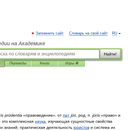
Запомнить сайт
Словарь на свой сайт
RU
едии на Академике
Найти!
Переводы
Книги
Игры ⚽
ris
prūdentia
«
правоведение
»,
от
лат
.
jūs
,
род
.
п
.
jūris
«
право
»
и
—
это
комплексная
наука
,
изучающая
сущностные
свойства
ых
знаний
;
практическая
деятельность
юристов
и
система
их