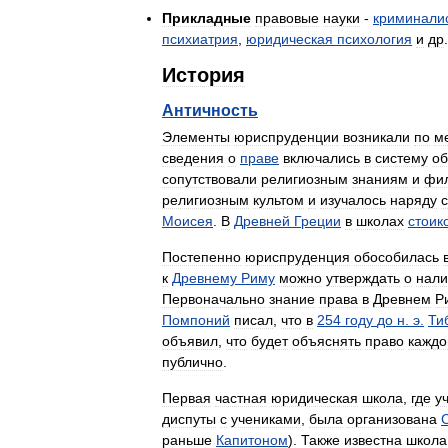
Прикладные
правовые
науки
-
криминали
психиатрия
,
юридическая
психология
и
др
.
История
Античность
Элементы
юриспруденции
возникали
по
м
сведения
о
праве
включались
в
систему
о
сопутствовали
религиозным
знаниям
и
фи
религиозным
культом
и
изучалось
наряду
с
Моисея
.
В
Древней
Греции
в
школах
стоик
Постепенно
юриспруденция
обособилась
к
Древнему
Риму
можно
утверждать
о
нали
Первоначально
знание
права
в
Древнем
Р
Помпоний
писал
,
что
в
254
году
до
н
.
э
.
Ти
объявил
,
что
будет
объяснять
право
каждо
публично
.
Первая
частная
юридическая
школа
,
где
у
диспуты
с
учениками
,
была
организована
раньше
Капитоном
).
Также
известна
школа