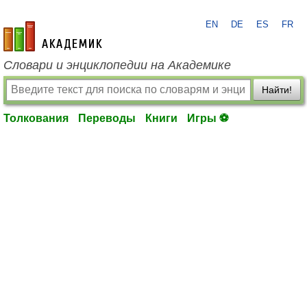
EN
DE
ES
FR
academic.ru
Словари и энциклопедии на Академике
Найти!
Толкования
Переводы
Книги
Игры ⚽