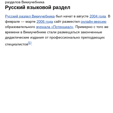
разделов Викиучебника
Русский языковой раздел
Русский раздел Викиучебника
был начат в августе
2004 года
. В
феврале — марте
2006 года
сайт разместил
онлайн-версию
образовательного
журнала «Потенциал»
. Примерно с того же
времени в Викиучебнике стали размещаться законченные
дидактические издания от профессионально преподающих
[1]
специалистов
.