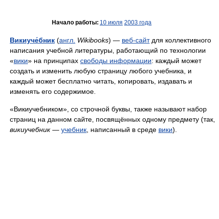
Начало работы:
10 июля
2003 года
Викиуче́бник
(
англ.
Wikibooks
) —
веб-сайт
для коллективного
написания учебной литературы, работающий по технологии
«
вики
» на принципах
свободы информации
: каждый может
создать и изменить любую страницу любого учебника, и
каждый может бесплатно читать, копировать, издавать и
изменять его содержимое.
«Викиучебником», со строчной буквы, также называют набор
страниц на данном сайте, посвящённых одному предмету (так,
викиучебник
—
учебник
, написанный в среде
вики
).