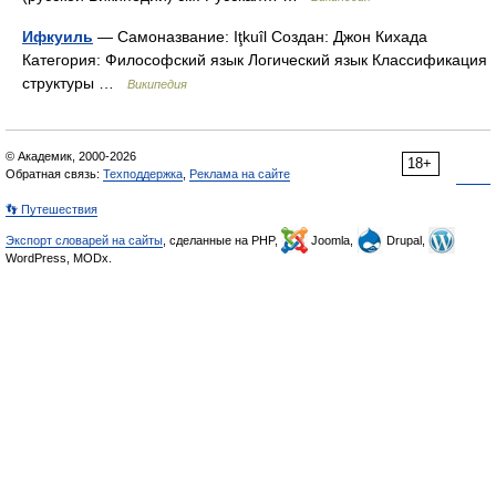
Ифкуиль
— Самоназвание: Iţkuîl Создан: Джон Кихада
Категория: Философский язык Логический язык Классификация
структуры …
Википедия
© Академик, 2000-2026
18+
Обратная связь:
Техподдержка
,
Реклама на сайте
👣 Путешествия
Экспорт словарей на сайты
, сделанные на PHP,
Joomla,
Drupal,
WordPress, MODx.