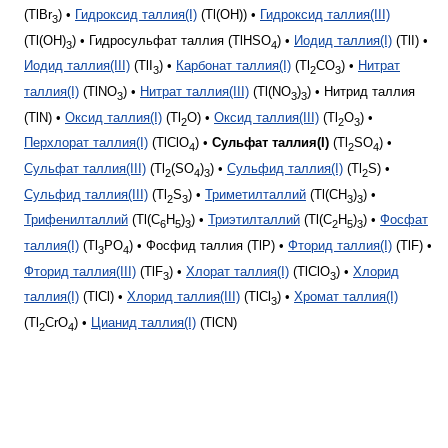
(TlBr
) •
Гидроксид таллия(I)
(Tl(OH)) •
Гидроксид таллия(III)
3
(Tl(OH)
) • Гидросульфат таллия (TlHSO
) •
Иодид таллия(I)
(TlI) •
3
4
Иодид таллия(III)
(TlI
) •
Карбонат таллия(I)
(Tl
CO
) •
Нитрат
3
2
3
таллия(I)
(TlNO
) •
Нитрат таллия(III)
(Tl(NO
)
) • Нитрид таллия
3
3
3
(TlN) •
Оксид таллия(I)
(Tl
O) •
Оксид таллия(III)
(Tl
O
) •
2
2
3
Перхлорат таллия(I)
(TlClO
) •
Сульфат таллия(I)
(Tl
SO
) •
4
2
4
Сульфат таллия(III)
(Tl
(SO
)
) •
Сульфид таллия(I)
(Tl
S) •
2
4
3
2
Сульфид таллия(III)
(Tl
S
) •
Триметилталлий
(Tl(CH
)
) •
2
3
3
3
Трифенилталлий
(Tl(C
H
)
) •
Триэтилталлий
(Tl(C
H
)
) •
Фосфат
6
5
3
2
5
3
таллия(I)
(Tl
PO
) • Фосфид таллия (TlP) •
Фторид таллия(I)
(TlF) •
3
4
Фторид таллия(III)
(TlF
) •
Хлорат таллия(I)
(TlClO
) •
Хлорид
3
3
таллия(I)
(TlCl) •
Хлорид таллия(III)
(TlCl
) •
Хромат таллия(I)
3
(Tl
CrO
) •
Цианид таллия(I)
(TlCN)
2
4