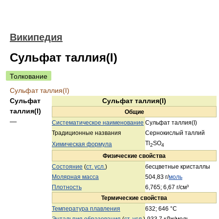
Википедия
Сульфат таллия(I)
Толкование
Сульфат таллия(I)
Сульфат
Сульфат таллия(I)
таллия(I)
Общие
—
Систематическое наименование
Сульфат таллия(I)
Традиционные названия
Сернокислый таллий
Tl
SO
Химическая формула
2
4
Физические свойства
Состояние
(
ст. усл.
)
бесцветные кристаллы
Молярная масса
504,83 г/
моль
Плотность
6,765; 6,67 г/см³
Термические свойства
Температура плавления
632; 646 °C
Энтальпия образования
(
ст. усл.
)
-933,7 кДж/моль