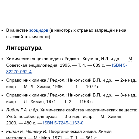
В качестве
зооцидов
(в некоторых странах запрещён из-за
высокой токсичности).
Литература
Химическая энциклопедия / Редкол.: Кнунянц И.Л. и др.. —
М
.:
Советская энциклопедия, 1995. — Т. 4. — 639 с. —
ISBN 5-
82270-092-4
Справочник химика / Редкол.: Никольский Б.П. и др.. — 2-е изд.,
испр. — М.-Л.: Химия, 1966. — Т. 1. — 1072 с.
Справочник химика / Редкол.: Никольский Б.П. и др.. — 3-е изд.,
испр. —
Л.
: Химия, 1971. — Т. 2. — 1168 с.
Лидин Р.А. и др.
Химические свойства неорганических веществ:
Учеб. пособие для вузов. — 3-е изд., испр. —
М
.: Химия,
2000. — 480 с. —
ISBN 5-7245-1163-0
Рипан Р., Четяну И.
Неорганическая химия. Химия
металлов. —
М
.: Мир, 1971. — Т. 1. — 561 с.