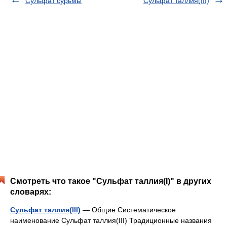
Сульфат сурьмы
Сульфат таллия(III)
Смотреть что такое "Сульфат таллия(I)" в других
словарях:
Сульфат таллия(III)
— Общие Систематическое
наименование Сульфат таллия(III) Традиционные названия