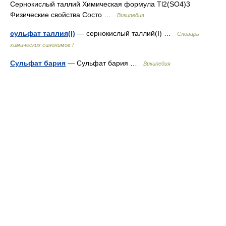
Сернокислый таллий Химическая формула Tl2(SO4)3
Физические свойства Состо …
Википедия
сульфат таллия(I)
— сернокислый таллий(I) …
Cловарь
химических синонимов I
Сульфат бария
— Сульфат бария …
Википедия