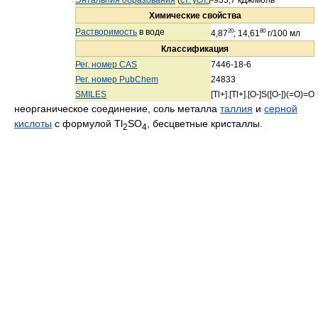
Химические свойства
Растворимость
в воде
20
80
4,87
; 14,61
г/100 мл
Классификация
Рег. номер CAS
7446-18-6
Рег. номер PubChem
24833
SMILES
[Tl+].[Tl+].[O-]S([O-])(=O)=O
неорганическое соединение, соль металла
таллия
и
серной
кислоты
с формулой Tl
SO
, бесцветные кристаллы.
2
4