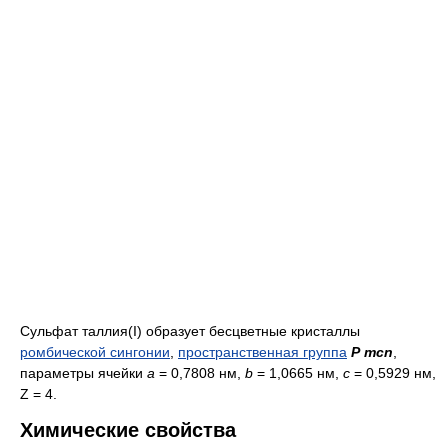
Сульфат таллия(I) образует бесцветные кристаллы
ромбической сингонии
,
пространственная группа
P mcn
,
параметры ячейки
a
= 0,7808 нм,
b
= 1,0665 нм,
c
= 0,5929 нм,
Z = 4.
Химические свойства