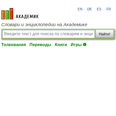
EN
DE
ES
FR
academic.ru
Словари и энциклопедии на Академике
Найти!
Толкования
Переводы
Книги
Игры ⚽