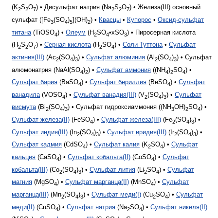
(K
S
O
) • Дисульфат натрия (Na
S
O
) • Железа(III) основный
2
2
7
2
2
7
сульфат ([Fe
(SO
)
](OH)
) •
Квасцы
•
Купорос
•
Оксид-сульфат
3
4
5
2
титана
(TiOSO
) •
Олеум
(H
SO
•xSO
) • Пиросерная кислота
4
2
4
3
(H
S
O
) •
Серная кислота
(H
SO
) •
Соли Туттона
•
Сульфат
2
2
7
2
4
актиния(III)
(Ac
(SO
)
) •
Сульфат алюминия
(Al
(SO
)
) • Сульфат
2
4
3
2
4
3
алюмонатрия (NaAl(SO
)
) •
Сульфат аммония
((NH
)
SO
) •
4
2
4
2
4
Сульфат бария
(BaSO
) •
Сульфат бериллия
(BeSO
) •
Сульфат
4
4
ванадила
(VOSO
) •
Сульфат ванадия(III)
(V
(SO
)
) •
Сульфат
4
2
4
3
висмута
(Bi
(SO
)
) • Сульфат гидроксиаммония ((NH
OH)
SO
) •
2
4
3
3
2
4
Сульфат железа(II)
(FeSO
) •
Сульфат железа(III)
(Fe
(SO
)
) •
4
2
4
3
Сульфат индия(III)
(In
(SO
)
) •
Сульфат иридия(III)
(Ir
(SO
)
) •
2
4
3
2
4
3
Сульфат кадмия
(CdSO
) •
Сульфат калия
(K
SO
) •
Сульфат
4
2
4
кальция
(CaSO
) •
Сульфат кобальта(II)
(CoSO
) •
Сульфат
4
4
кобальта(III)
(Co
(SO
)
) •
Сульфат лития
(Li
SO
) •
Сульфат
2
4
3
2
4
магния
(MgSO
) •
Сульфат марганца(II)
(MnSO
) •
Сульфат
4
4
марганца(III)
(Mn
(SO
)
) •
Сульфат меди(I)
(Cu
SO
) •
Сульфат
2
4
3
2
4
меди(II)
(CuSO
) •
Сульфат натрия
(Na
SO
) •
Сульфат никеля(II)
4
2
4