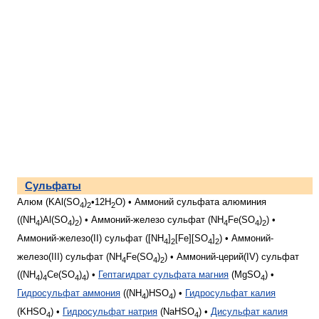
Сульфаты
Алюм (KAl(SO
)
•12H
O) • Аммоний сульфата алюминия
4
2
2
((NH
)Al(SO
)
) • Аммоний-железо сульфат (NH
Fe(SO
)
) •
4
4
2
4
4
2
Аммоний-железо(II) сульфат ([NH
]
[Fe][SO
]
) • Аммоний-
4
2
4
2
железо(III) сульфат (NH
Fe(SO
)
) • Аммоний-церий(IV) сульфат
4
4
2
((NH
)
Ce(SO
)
) •
Гептагидрат сульфата магния
(MgSO
) •
4
4
4
4
4
Гидросульфат аммония
((NH
)HSO
) •
Гидросульфат калия
4
4
(KHSO
) •
Гидросульфат натрия
(NaHSO
) •
Дисульфат калия
4
4