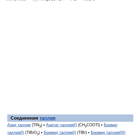
Соединения
таллия
Азид таллия
(TlN
) •
Ацетат таллия(I)
(CH
COOTl) •
Бромат
3
3
таллия(I)
(TlBrO
) •
Бромид таллия(I)
(TlBr) •
Бромид таллия(III)
3