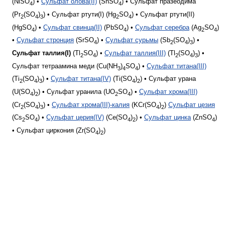
(NiSO
) •
Сульфат олова(II)
(SnSO
) • Сульфат празеодима
4
4
(Pr
(SO
)
) • Сульфат ртути(I) (Hg
SO
) • Сульфат ртути(II)
2
4
3
2
4
(HgSO
) •
Сульфат свинца(II)
(PbSO
) •
Сульфат серебра
(Ag
SO
)
4
4
2
4
•
Сульфат стронция
(SrSO
) •
Сульфат сурьмы
(Sb
(SO
)
) •
4
2
4
3
Сульфат таллия(I)
(Tl
SO
) •
Сульфат таллия(III)
(Tl
(SO
)
) •
2
4
2
4
3
Сульфат тетраамина меди (Cu(NH
)
SO
) •
Сульфат титана(III)
3
4
4
(Ti
(SO
)
) •
Сульфат титана(IV)
(Ti(SO
)
) • Сульфат урана
2
4
3
4
2
(U(SO
)
) • Сульфат уранила (UO
SO
) •
Сульфат хрома(III)
4
2
2
4
(Cr
(SO
)
) •
Сульфат хрома(III)-калия
(KCr(SO
)
)
Сульфат цезия
2
4
3
4
2
(Cs
SO
) •
Сульфат церия(IV)
(Ce(SO
)
) •
Сульфат цинка
(ZnSO
)
2
4
4
2
4
• Сульфат циркония (Zr(SO
)
)
4
2